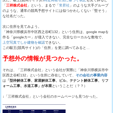
「
三祥株式会社
」という、まるで「
常昇社
」のような大手グループ
のような、通常の競馬予想サイトには似つかわしくない「堅そう」
な社名だった。
次に住所を見てみよう。
「神奈川県横浜市中区西之谷町132」という住所は、google mapを
作る「googleカー」が侵入できない、完全なローカルな敷地で、
上空写真でしか建物を確認
できない。
この駿王(競馬サイト)の「住所」を更に調べてみると…
予想外の情報が見つかった。
それは、「三祥株式会社」という会社が実際に「神奈川県横浜市中
区西之谷町132」という住所に存在していて、
その会社の事業内容
は
「型枠解体工事、家屋解体工事、ビル、テナント解体工事、リフ
ォーム工事、水道工事」が本業
ということだ（？？）
↓「三祥株式会社」という会社のホームページも見つかった。