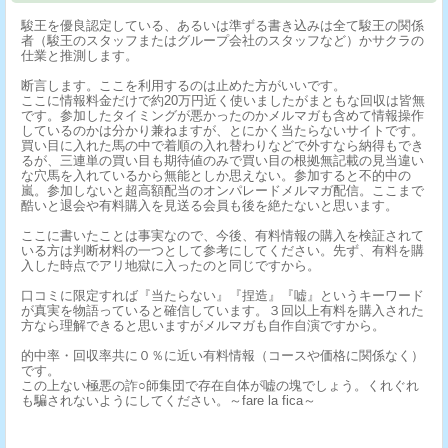
駿王を優良認定している、あるいは準ずる書き込みは全て駿王の関係
者（駿王のスタッフまたはグループ会社のスタッフなど）かサクラの
仕業と推測します。
断言します。ここを利用するのは止めた方がいいです。
ここに情報料金だけで約20万円近く使いましたがまともな回収は皆無
です。参加したタイミングが悪かったのかメルマガも含めて情報操作
しているのかは分かり兼ねますが、とにかく当たらないサイトです。
買い目に入れた馬の中で着順の入れ替わりなどで外すなら納得もでき
るが、三連単の買い目も期待値のみで買い目の根拠無記載の見当違い
な穴馬を入れているから無能としか思えない。参加すると不的中の
嵐。参加しないと超高額配当のオンパレードメルマガ配信。ここまで
酷いと退会や有料購入を見送る会員も後を絶たないと思います。
ここに書いたことは事実なので、今後、有料情報の購入を検証されて
いる方は判断材料の一つとして参考にしてください。先ず、有料を購
入した時点でアリ地獄に入ったのと同じですから。
口コミに限定すれば『当たらない』『捏造』『嘘』というキーワード
が真実を物語っていると確信しています。３回以上有料を購入された
方なら理解できると思いますがメルマガも自作自演ですから。
的中率・回収率共に０％に近い有料情報（コースや価格に関係なく）
です。
この上ない極悪の詐○師集団で存在自体が嘘の塊でしょう。くれぐれ
も騙されないようにしてください。～fare la fica～