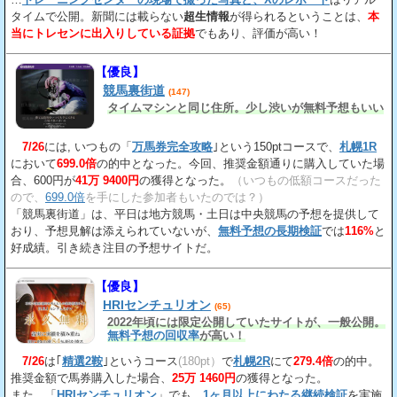
タイムで公開。新聞には載らない
超生情報
が得られるということは、
本
当にトレセンに出入りしている証拠
でもあり、評価が高い！
【優良】
競馬裏街道
(147)
タイムマシンと同じ住所。少し渋いが無料予想もいい
7/26
には, いつもの「
万馬券完全攻略
｣という150ptコースで、
札幌1R
において
699.0倍
の的中となった。今回、推奨金額通りに購入していた場
合、600円が
41万 9400円
の獲得となった。
（いつもの低額コースだった
ので、
699.0倍
を手にした参加者もいたのでは？）
「競馬裏街道」は、平日は地方競馬・土日は中央競馬の予想を提供して
おり、予想見解は添えられていないが、
無料予想の長期検証
では
116%
と
好成績。引き続き注目の予想サイトだ。
【優良】
HRIセンチュリオン
(65)
2022年頃には限定公開していたサイトが、一般公開。
無料予想の回収率
が高い！
7/26
は｢
精選2鞍
｣というコース
(180pt）
で
札幌2R
にて
279.4倍
の的中。
推奨金額で馬券購入した場合、
25万 1460円
の獲得となった。
また、「
HRIセンチュリオン
」でも、
1ヶ月以上にわたる継続検証
を実施