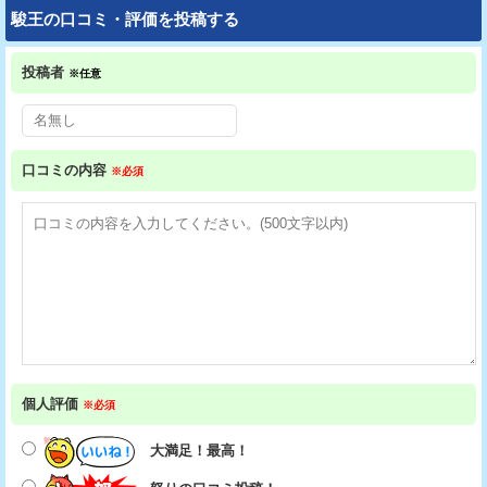
駿王の口コミ・評価を投稿する
投稿者
※任意
口コミの内容
※必須
個人評価
※必須
大満足！最高！