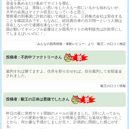
資金を集めるだけ集めてサイトを畳む。
会員の中には、美味しい思いをした人も一部にいるかも知れないが、
大半の会員はマイナス収支になっていると思う。
警察署の刑事課に詐欺の疑いで相談したら、三祥株式会社は実在する
ことを確認済みです。ちなみに、総括責任者の石川翔一という人物は
存在しないので逮捕出来ないそうです。
国が動いてギャンブル必勝法とか競馬サイトの有料販売は詐欺罪にし
てしまえばいいのに！」
「みんなの競馬情報・体験レビュー」より「駿王」の口コミ検証
投稿者 : 不的中ファクトリーさん
裁判すれば勝てますよ。住所を割り出せれば。自分裁判して全額返金
されました。
駿王の口コミ情報
投稿者 : 駿王の正体は悪徳でしたさん
昨日の夜に突然サイト閉鎖のメールが届きました。3月に入ってから
コンテンツの更新が無かったことや簡単な質問にも返信が無かったこ
とから、何か嫌な予感がしましが元々、計画的に閉鎖した感じがす
る。