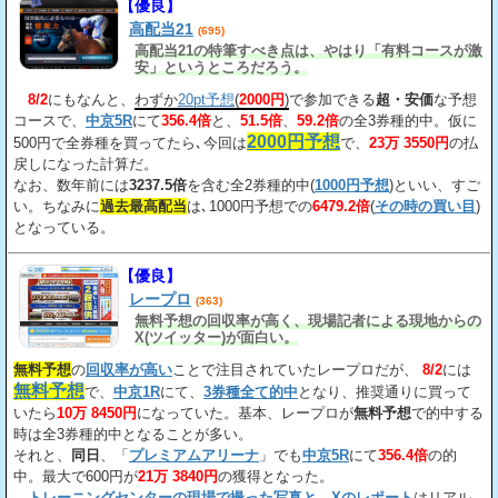
【優良】
高配当21
(695)
高配当21の特筆すべき点は、やはり「有料コースが激
安」というところだろう。
8/2
にもなんと、
わずか
20pt予想
(
2000円
)
で参加できる
超・安価
な予想
コースで、
中京5R
にて
356.4倍
と、
51.5倍
、
59.2倍
の全3券種的中。仮に
2000円予想
500円で全券種を買ってたら､今回は
で、
23万 3550円
の払
戻しになった計算だ。
なお、数年前には
3237.5倍
を含む全2券種的中(
1000円予想
)といい、すご
い。ちなみに
過去最高配当
は､1000円予想での
6479.2倍
(
その時の買い目
)
となっている。
【優良】
レープロ
(363)
無料予想の回収率が高く、現場記者による現地からの
X(ツイッター)が面白い。
無料予想
の
回収率が高い
ことで注目されていたレープロだが、
8/2
には
無料予想
で、
中京1R
にて、
3券種全て的中
となり、推奨通りに買って
いたら
10万 8450円
になっていた。基本、レープロが
無料予想
で的中する
時は全3券種的中となることが多い。
それと、
同日
、「
プレミアムアリーナ
」でも
中京5R
にて
356.4倍
の的
中。最大で600円が
21万 3840円
の獲得となった。
…
トレーニングセンターの現場で撮った写真と、Xのレポート
はリアル