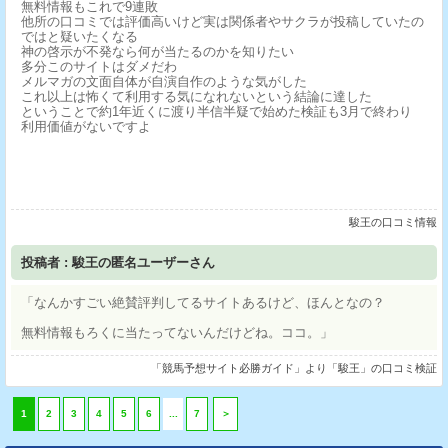
無料情報もこれで9連敗
他所の口コミでは評価高いけど実は関係者やサクラが投稿していたの
ではと疑いたくなる
神の啓示が不発なら何が当たるのかを知りたい
多分このサイトはダメだわ
メルマガの文面自体が自演自作のような気がした
これ以上は怖くて利用する気になれないという結論に達した
ということで約1年近くに渡り半信半疑で始めた検証も3月で終わり
利用価値がないですよ
駿王の口コミ情報
投稿者 : 駿王の匿名ユーザーさん
「なんかすごい絶賛評判してるサイトあるけど、ほんとなの？
無料情報もろくに当たってないんだけどね。ココ。」
「競馬予想サイト必勝ガイド」より「駿王」の口コミ検証
1
2
3
4
5
6
...
7
＞