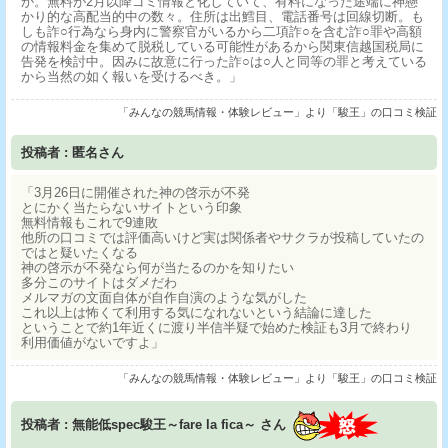
か。無料が2月以降ゴミ情報と化していて、有料になった途端に神懸
かり的な高配当的中の数々。住所は出鱈目、電話番号は回線切断。も
しも詐○行為なら身内に警察官がいるから二項詐○を含む詐○罪や高額
の情報料金を集めて脱税している可能性があるから関東信越国税局に
告発を検討中。因みに故意に行った詐○は○人と同等の罪と考えている
から当然の如く報いを受けるべき。」
「みんなの競馬情報・体験レビュー」より「駿王」の口コミ検証
投稿者 : 匿名さん
「3月26日に開催された神の啓示が不発
とにかく当たらないサイトという印象
無料情報もこれで9連敗
他所の口コミでは評価高いけど実は関係者やサクラが投稿していたの
ではと疑いたくなる
神の啓示が不発なら何が当たるのかを知りたい
多分このサイトはダメだわ
メルマガの文面自体が自作自演のような気がした
これ以上は怖くて利用する気になれないという結論に達した
ということで約1年近くに渡り半信半疑で始めた検証も3月で終わり
利用価値がないですよ」
「みんなの競馬情報・体験レビュー」より「駿王」の口コミ検証
投稿者 : 無能低spec駿王～fare la fica～ さん