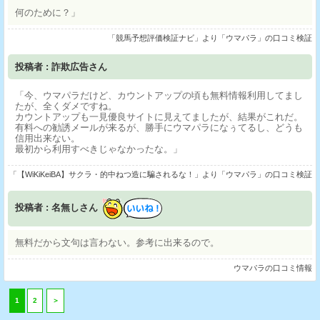
何のために？」
「競馬予想評価検証ナビ」より「ウマパラ」の口コミ検証
投稿者 : 詐欺広告さん
「今、ウマパラだけど、カウントアップの頃も無料情報利用してまし
たが、全くダメですね。
カウントアップも一見優良サイトに見えてましたが、結果がこれだ。
有料への勧誘メールが来るが、勝手にウマパラになぅてるし、どうも
信用出来ない。
最初から利用すべきじゃなかったな。」
「【WiKiKeiBA】サクラ・的中ねつ造に騙されるな！」より「ウマパラ」の口コミ検証
投稿者 : 名無しさん
無料だから文句は言わない。参考に出来るので。
ウマパラの口コミ情報
1
2
＞