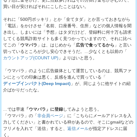
る予想に金をかけ、更に点数多ければその分掛け金もかさむので、
買い目が安ければそれにこしたことはない。
それに「500円ポッキリ」とか「全てタダ」とか言っておきながら
「電話」をかけさせ「名前、口座番号、住所」などの個人情報を聞
き出し、しまいには「予想」はタダだけど、登録料に何十万も請求
してくる競馬詐欺サイトも多く見つかっていますので、それに比べ
てこの「
ウマパラ
」は、はじめから「
広告で食ってるから
」と言い
切っているところが少し安心できそうだ。…少なくとも以前の「
カウントアップ(COUNT UP)
」よりはいと思う。
「ウマパラ」のように広告媒体として運営しているのは、競馬ファ
ンにとっての印象は悪く、反感を進んで買っている「
ディープインパクト(Deep Impact)
」が、同じように他サイトの紹
介ばかりだったな。
…では早速
「ウマパラ」に登録
してみようと思う。
「ウマパラ」の「
非会員ページ
」に「こちらにメールアドレスを入
力してください」と書かれている枠があるので、そこにgmailなどの
フリメを入れて「送信」すると、
返信メール
が指定アドレスに届
く。