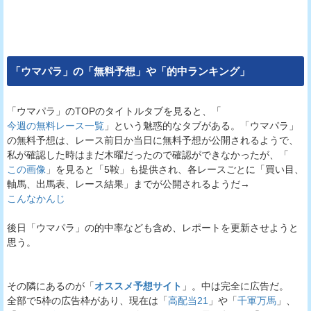
「
ウマパラ
」の「無料予想」や「的中ランキング」
「ウマパラ」のTOPのタイトルタブを見ると、「
今週の無料レース一覧
」という魅惑的なタブがある。「ウマパラ」
の無料予想は、レース前日か当日に無料予想が公開されるようで、
私が確認した時はまだ木曜だったので確認ができなかったが、「
この画像
」を見ると「5鞍」も提供され、各レースごとに「買い目、
軸馬、出馬表、レース結果」までが公開されるようだ→
こんなかんじ
後日「ウマパラ」の的中率なども含め、レポートを更新させようと
思う。
その隣にあるのが「
オススメ予想サイト
」。中は完全に広告だ。
全部で5枠の広告枠があり、現在は「
高配当21
」や「
千軍万馬
」、