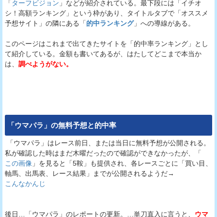
「
ターフビジョン
」などが紹介されている。最下段には「イチオ
シ！高額ランキング」という枠があり、タイトルタブで「オススメ
予想サイト」の隣にある「
的中ランキング
」への導線がある。
このページはこれまで出てきたサイトを「的中率ランキング」とし
て紹介している。金額も書いてあるが、はたしてどこまで本当か
は、
調べようがない。
「
ウマパラ
」の無料予想と的中率
「ウマパラ」はレース前日、または当日に無料予想が公開される。
私が確認した時はまだ木曜だったので確認ができなかったが、「
この画像
」を見ると「5鞍」も提供され、各レースごとに「買い目、
軸馬、出馬表、レース結果」までが公開されるようだ→
こんなかんじ
後日…「ウマパラ」のレポートの更新。…単刀直入に言うと、
ウマ