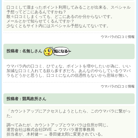
口コミして溜まったポイント利用してみることが出来る、スペシャル
予想ってどこにあるんですかね？
散々口コミしまくっても、どこにあるのか分からないです。
メールとかで知らせてくるんですか？
少なくともサイト内にはスペシャル予想なんてないです。
ウマパラの口コミ情報
投稿者 : 名無しさん
ウマパラ内の口コミ、ひでぇな。ポイントを増やしたいが為に、いい
加減な口コミ入れてる奴ら多すぎだろ。あんなのやらしているウマパ
ラもどうかと思うし、口コミになんの信憑性もないから意味が無い。
ウマパラの口コミ情報
投稿者 : 競馬政所さん
「カウントアップにアクセスしようとしたら、このウマパラに繋がっ
た。
調べてみたが、カウントアップとウマパラは住所が同じ。
運営会社は株式会社DIVE → ウマパラ運営事務局
担当者が、木村健一 → 香田健太郎に変更されている。