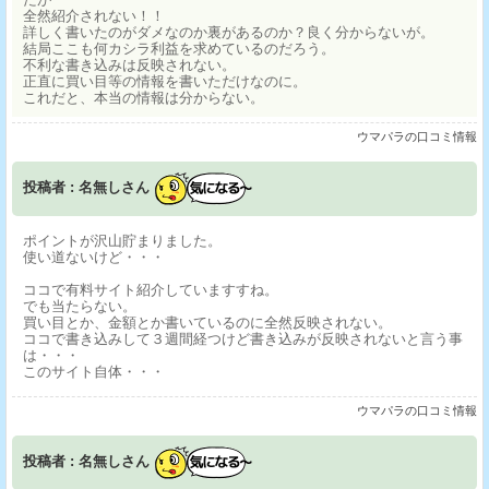
全然紹介されない！！
詳しく書いたのがダメなのか裏があるのか？良く分からないが。
結局ここも何カシラ利益を求めているのだろう。
不利な書き込みは反映されない。
正直に買い目等の情報を書いただけなのに。
これだと、本当の情報は分からない。
ウマパラの口コミ情報
投稿者 : 名無しさん
ポイントが沢山貯まりました。
使い道ないけど・・・
ココで有料サイト紹介していますすね。
でも当たらない。
買い目とか、金額とか書いているのに全然反映されない。
ココで書き込みして３週間経つけど書き込みが反映されないと言う事
は・・・
このサイト自体・・・
ウマパラの口コミ情報
投稿者 : 名無しさん