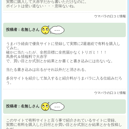
実際に購入して大赤字だから書いただけなのに。
ポイントは使い道ない・・・意味ないね。
ウマパラの口コミ情報
投稿者 : 名無しさん
うまパラ経由で優良サイトに登録して実際に2週連続で有料を購入し
てみた。
確かに当たったが、全然目標に全然届かなくトリガミ！！！
馬券代＆情報料で大赤字
で、買い目とか式別とか結果とか書くと書き込みには出ないな。
当たる書き込みは出るがそれ以外だと消される。
多分サイトを紹介して加入すると紹介料がうまパラに入る仕組みだろ
う。
ウマパラの口コミ情報
投稿者 : 名無しさん
このサイトで有料サイトと言う事で紹介されているサイトに登録。
実際に有料を購入した日付とか買い目とか式別とか結果とかを投稿し
たが