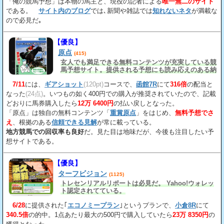
「俺の競馬予想」は本物の馬主と、現役の記者による
唯一無二のサイト
である。
サイト内のブログ
では､新聞や雑誌では
知れないネタ
が満載な
ので必見だ｡
【優良】
原点
(415)
玄人でも満足できる無料コンテンツが充実している競
馬予想サイト。提供される予想にも読み応えのある納
得の見解
が載っている。
7/11
には、
ギアショット
(120pt)
コースで、
函館7R
にて
316倍
の配当と
なった
(24点)
。いつもの如く400円での購入が推奨されていたので、記載
どおりに馬券購入したら
12万 6400円
の払い戻しとなった。
「原点」は独自の無料コンテンツ「
重賞原点
」をはじめ、
無料予想でさ
え
、根拠のある
信頼できる見解
が常に載っている。
地方競馬での回収率も良好
だ。見た目は地味だが、今後も注目したい予
想サイトである。
【優良】
ターフビジョン
(1125)
トレセンリアルリポートは必見だ。 Yahoo!ウォレッ
ト認定されてている。
6/28
に提供された｢
エコノミープラン
｣というプランで、
小倉8R
にて
340.5倍
の的中。1点あたり最大の500円で購入していたら
23万 8350円
の