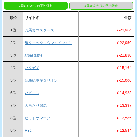
1日1Rあたりの平均収支
1日1Rあたりの平均賭金
順位
サイト名
金額
1位
万馬券マスターズ
¥-22,964
2位
馬クイック（ウマクイック）
¥-22,950
3位
騏驎(麒麟)
¥-21,830
4位
バクガチ
¥-15,164
5位
競馬総本舗ミリオン
¥-15,000
6位
バビロン
¥-14,933
7位
大当たり競馬
¥-13,337
8位
ヒットザマーク
¥-12,585
9位
R32
¥-12,544