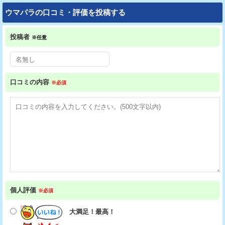
ウマパラの口コミ・評価を投稿する
投稿者
※任意
口コミの内容
※必須
個人評価
※必須
大満足！最高！