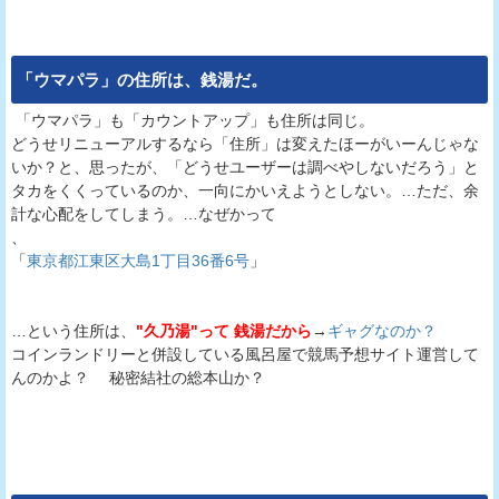
「
ウマパラ
」の住所は、銭湯だ。
「ウマパラ」も「カウントアップ」も住所は同じ。
どうせリニューアルするなら「住所」は変えたほーがいーんじゃな
いか？と、思ったが、「どうせユーザーは調べやしないだろう」と
タカをくくっているのか、一向にかいえようとしない。…ただ、余
計な心配をしてしまう。…なぜかって
、
「
東京都江東区大島1丁目36番6号
」
…という住所は、
"久乃湯"って 銭湯だから
→
ギャグなのか？
コインランドリーと併設している風呂屋で競馬予想サイト運営して
んのかよ？ 秘密結社の総本山か？