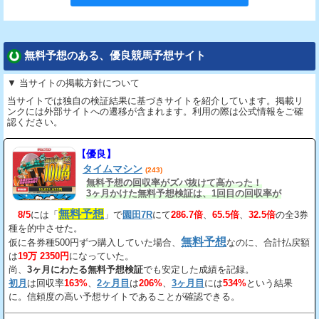
無料予想のある、優良競馬予想サイト
▼ 当サイトの掲載方針について
当サイトでは独自の検証結果に基づきサイトを紹介しています。掲載リ
ンクには外部サイトへの遷移が含まれます。利用の際は公式情報をご確
認ください。
【優良】
タイムマシン
(243)
無料予想の回収率がズバ抜けて高かった！
3ヶ月かけた無料予想検証は、1回目の回収率が
163%、2回目が206%、3回目が534%だ。
無料予想
8/5
には「
」で
園田7R
にて
286.7倍
、
65.5倍
、
32.5倍
の全3券
種を的中させた。
無料予想
仮に各券種500円ずつ購入していた場合、
なのに、合計払戻額
は
19万 2350円
になっていた。
尚、
3ヶ月にわたる無料予想検証
でも安定した成績を記録。
初月
は回収率
163%
、
2ヶ月目
は
206%
、
3ヶ月目
には
534%
という結果
に。信頼度の高い予想サイトであることが確認できる。