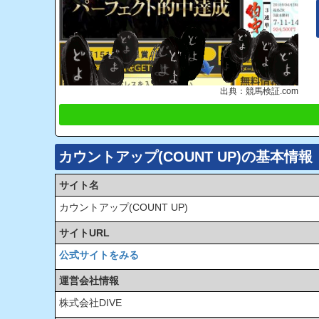
出典：競馬検証.com
カウントアップ(COUNT UP)の基本情報
サイト名
カウントアップ(COUNT UP)
サイトURL
公式サイトをみる
運営会社情報
株式会社DIVE