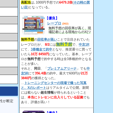
高配当
は､1000円予想での
6479.2倍
(
その時の買
い目
)となっている。
【優良】
レープロ
(362)
無料予想の回収率が高く、現
場記者による現地からのX(ツ
イッター)が面白い。
無料予想
の
回収率が高い
ことで注目されていた
無料予想
レープロだが、
8/2
には
で、
中京1R
にて、
3券種全て的中
となり、推奨通りに買って
いたら
10万 8450円
になっていた。基本、レープ
ロが
無料予想
で的中する時は全3券種的中となる
ことが多い。
それと、
同日
、「
プレミアムアリーナ
」でも
中
京5R
にて
356.4倍
の的中。最大で600円が
21万
3840円
の獲得となった。
…
トレーニングセンターの現場で撮った写真
と、Xのレポート
はリアルタイムで公開。新聞
には載らない
超生情報
が得られるということ
は、
本当にトレセンに出入りしている証拠
でも
連性が断定
あり、評価が高い！