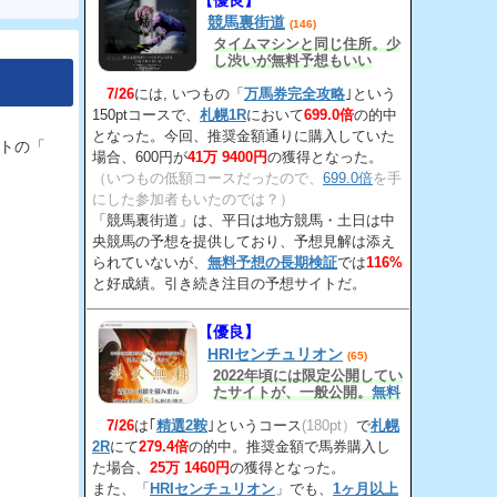
【優良】
競馬裏街道
(146)
タイムマシンと同じ住所。少
し渋いが無料予想もいい
7/26
には, いつもの「
万馬券完全攻略
｣という
150ptコースで、
札幌1R
において
699.0倍
の的中
となった。今回、推奨金額通りに購入していた
トの「
場合、600円が
41万 9400円
の獲得となった。
（いつもの低額コースだったので、
699.0倍
を手
にした参加者もいたのでは？）
「競馬裏街道」は、平日は地方競馬・土日は中
央競馬の予想を提供しており、予想見解は添え
られていないが、
無料予想の長期検証
では
116%
と好成績。引き続き注目の予想サイトだ。
【優良】
HRIセンチュリオン
(65)
2022年頃には限定公開してい
たサイトが、一般公開。
無料
予想の回収率
が高い！
7/26
は｢
精選2鞍
｣というコース
(180pt）
で
札幌
2R
にて
279.4倍
の的中。推奨金額で馬券購入し
た場合、
25万 1460円
の獲得となった。
また、「
HRIセンチュリオン
」でも、
1ヶ月以上