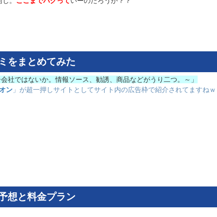
同じ。
ここまでパクって
いーのだろうか？？
ミをまとめてみた
ー会社ではないか。情報ソース、勧誘、商品などがうり二つ。～」
オン
」が超一押しサイトとしてサイト内の広告枠で紹介されてますねｗ
予想と料金プラン