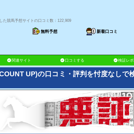
した競馬予想サイトの口コミ数：122,909
ト
無料予想
新着口コミ
関連サイト
口コミする
検証レポ
OUNT UP)の口コミ・評判を忖度なしで