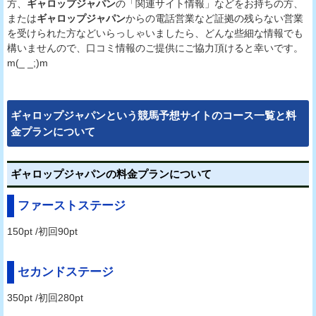
方、
ギャロップジャパン
の「関連サイト情報」などをお持ちの方、
または
ギャロップジャパン
からの電話営業など証拠の残らない営業
を受けられた方などいらっしゃいましたら、どんな些細な情報でも
構いませんので、口コミ情報のご提供にご協力頂けると幸いです。
m(_ _;)m
ギャロップジャパンという競馬予想サイトのコース一覧と料
金プランについて
ギャロップジャパンの料金プランについて
ファーストステージ
150pt /初回90pt
セカンドステージ
350pt /初回280pt