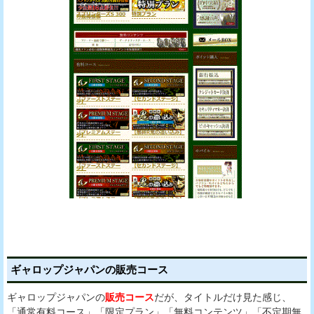
ギャロップジャパンの販売コース
ギャロップジャパンの
販売コース
だが、タイトルだけ見た感じ、
「通常有料コース」「限定プラン」「無料コンテンツ」「不定期無