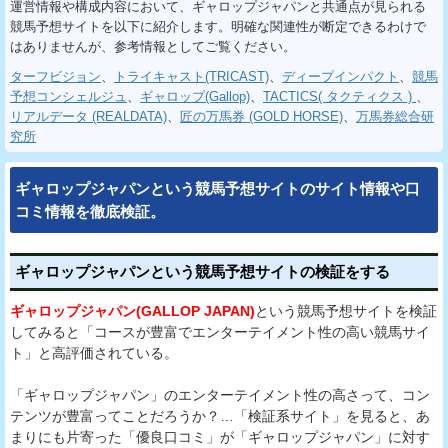
運営情報や構成内容において、ギャロップジャパンと共通点が見られる
競馬予想サイトを以下に紹介します。明確な関連性が断定できるわけで
はありませんが、参考情報としてご覧ください。
ターフビジョン
、
トライキャスト(TRICAST)
、
ディープインパクト
、
競馬
予想コンシェルジュ
、
ギャロップ(Gallop)
、
TACTICS( タクティクス )
、
リアルデータ (REALDATA)
、
匠の万馬券 (GOLD HORSE)
、
万馬券総合研
究所
ギャロップジャパンという競馬予想サイトのサイト情報や口
コミ情報を徹底検証。
ギャロップジャパンという競馬予想サイトの検証をする
ギャロップジャパン(GALLOP JAPAN)
という競馬予想サイトを検証
してみると「コースが豊富でエンターテイメント性の高い競馬サイ
ト」と高評価されている。
「ギャロップジャパン」のエンターテイメント性の高さって、コン
テンツが豊富ってことだろうか？…「検証系サイト」を見ると、あ
まりにも片寄った「優良口コミ」が「ギャロップジャパン」に対す