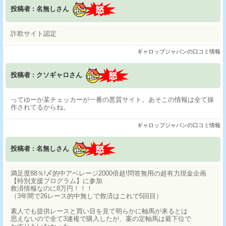
投稿者 : 名無しさん
詐欺サイト認定
ギャロップジャパンの口コミ情報
投稿者 : クソギャロさん
ってゆーか某チェッカーが一番の悪質サイト。あそこの情報は全て操
作されてるからね。
ギャロップジャパンの口コミ情報
投稿者 : 名無しさん
満足度88％!〆的中アベレージ2000倍超!問答無用の超有力現金企画
【特別支援プログラム】に参加
救済情報なのに8万円！！！
（3年間で26レース的中無しで救済はこれで5回目）
素人でも提供レースと買い目を見て明らかに軸馬が来るとは
思えないので全て3連複で購入したが、案の定軸馬は最下位で