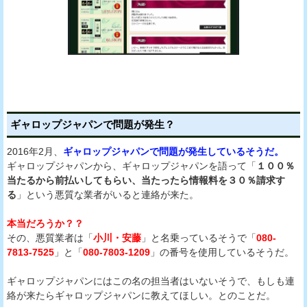
ギャロップジャパンで問題が発生？
2016年2月、
ギャロップジャパンで問題が発生しているそうだ。
ギャロップジャパンから、ギャロップジャパンを語って「
１００％
当たるから前払いしてもらい、当たったら情報料を３０％請求す
る
」という悪質な業者がいると連絡が来た。
本当だろうか？？
その、悪質業者は「
小川・安藤
」と名乗っているそうで「
080-
7813-7525
」と「
080-7803-1209
」の番号を使用しているそうだ。
ギャロップジャパンにはこの名の担当者はいないそうで、もしも連
絡が来たらギャロップジャパンに教えてほしい。とのことだ。