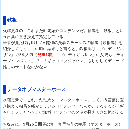
鉄板
火曜更新の、これまた軸馬紹介コンテンツだ。軸馬を「鉄板」とい
う言葉に置き換えて指定している。
筆者が見た時は9月27日開催の芙蓉ステークスの軸馬（鉄板馬）を
紹介しており、この時の結果はと言うと、鉄板馬は「プロディガル
サン」で2番人気で
見事1着。
「プロディガルサン」の父親も「ディ
ープインパクト」で、「ギャロップジャパン」もしかしてディープ
推しのサイトなのかなｗ
データオブマスターホース
水曜更新で、これまた軸馬を「マスターホース」っていう言葉に置
き換えて軸馬を紹介しているコンテンツ…なんか、そろそろが「ギ
ャロップジャパン」の無料コンテンツのタネが見えてきた気がする
ぞ…
ちなみに、9月26日開催の九十九里特別の軸馬（マスターホース）