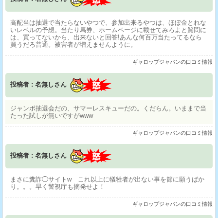
高配当は抽選で当たらないやつで、参加出来るやつは、ほぼ金とれな
いレベルの予想。当たり馬券、ホームページに載せてみろよと質問に
は、買ってないから、出来ないと回答!あんな何百万当たってるなら
買うだろ普通。被害者が増えませんように。
ギャロップジャパンの口コミ情報
投稿者 : 名無しさん
ジャンボ抽選会だの、サマーレスキューだの。くだらん。いままで当
たった試しが無いですがwww
ギャロップジャパンの口コミ情報
投稿者 : 名無しさん
まさに糞詐◯サイトw これ以上に犠牲者が出ない事を節に願うばか
り。。。早く警視庁も摘発せよ！
ギャロップジャパンの口コミ情報