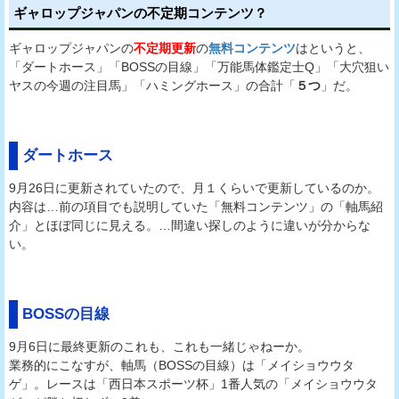
ギャロップジャパンの不定期コンテンツ？
ギャロップジャパンの
不定期更新
の
無料コンテンツ
はというと、
「ダートホース」「BOSSの目線」「万能馬体鑑定士Q」「大穴狙い
ヤスの今週の注目馬」「ハミングホース」の合計「
５つ
」だ。
ダートホース
9月26日に更新されていたので、月１くらいで更新しているのか。
内容は…前の項目でも説明していた「無料コンテンツ」の「軸馬紹
介」とほぼ同じに見える。…間違い探しのように違いが分からな
い。
BOSSの目線
9月6日に最終更新のこれも、これも一緒じゃねーか。
業務的にこなすが、軸馬（BOSSの目線）は「メイショウウタ
ゲ」。レースは「西日本スポーツ杯」1番人気の「メイショウウタ