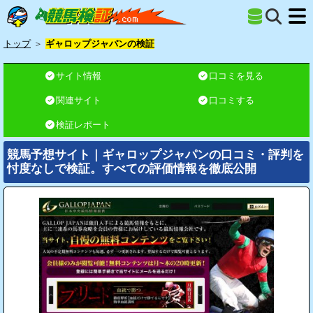
トップ
＞
ギャロップジャパンの検証
サイト情報
口コミを見る
関連サイト
口コミする
検証レポート
競馬予想サイト｜ギャロップジャパンの口コミ・評判を
忖度なしで検証。すべての評価情報を徹底公開