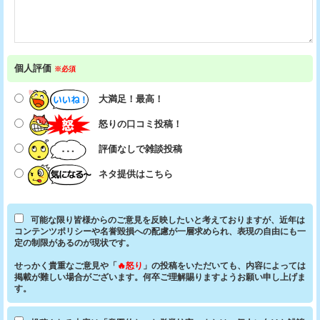
個人評価
※必須
大満足！最高！
怒りの口コミ投稿！
評価なしで雑談投稿
ネタ提供はこちら
可能な限り皆様からのご意見を反映したいと考えておりますが、近年は
コンテンツポリシーや名誉毀損への配慮が一層求められ、表現の自由にも一
定の制限があるのが現状です。
せっかく貴重なご意見や「
🔥怒り
」の投稿をいただいても、内容によっては
掲載が難しい場合がございます。何卒ご理解賜りますようお願い申し上げま
す。