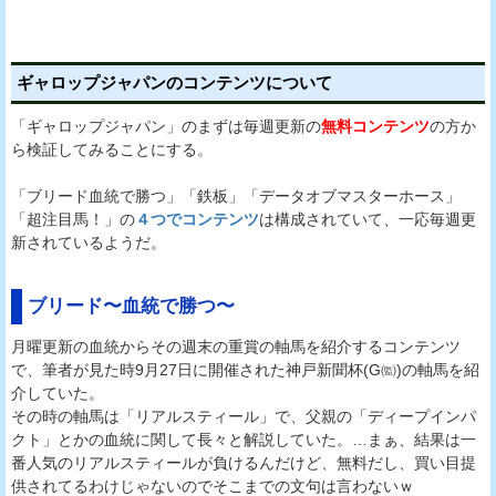
ギャロップジャパンのコンテンツについて
「ギャロップジャパン」のまずは毎週更新の
無料コンテンツ
の方か
ら検証してみることにする。
「ブリード血統で勝つ」「鉄板」「データオブマスターホース」
「超注目馬！」の
４つでコンテンツ
は構成されていて、一応毎週更
新されているようだ。
ブリード〜血統で勝つ〜
月曜更新の血統からその週末の重賞の軸馬を紹介するコンテンツ
で、筆者が見た時9月27日に開催された神戸新聞杯(G㈼)の軸馬を紹
介していた。
その時の軸馬は「リアルスティール」で、父親の「ディープインパ
クト」とかの血統に関して長々と解説していた。…まぁ、結果は一
番人気のリアルスティールが負けるんだけど、無料だし、買い目提
供されてるわけじゃないのでそこまでの文句は言わないｗ