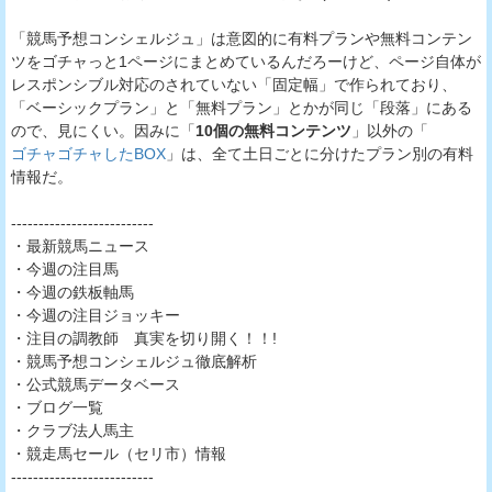
「競馬予想コンシェルジュ」は意図的に有料プランや無料コンテン
ツをゴチャっと1ページにまとめているんだろーけど、ページ自体が
レスポンシブル対応のされていない「固定幅」で作られており、
「ベーシックプラン」と「無料プラン」とかが同じ「段落」にある
ので、見にくい。因みに「
10個の無料コンテンツ
」以外の「
ゴチャゴチャしたBOX
」は、全て土日ごとに分けたプラン別の有料
情報だ。
--------------------------
・最新競馬ニュース
・今週の注目馬
・今週の鉄板軸馬
・今週の注目ジョッキー
・注目の調教師 真実を切り開く！！!
・競馬予想コンシェルジュ徹底解析
・公式競馬データベース
・ブログ一覧
・クラブ法人馬主
・競走馬セール（セリ市）情報
--------------------------