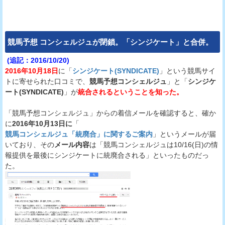
競馬予想 コンシェルジュ
が閉鎖。「シンジケート」と合併。
(追記：2016/10/20)
2016年10月18日
に「
シンジケート(SYNDICATE)
」という競馬サイ
トに寄せられた口コミで、
競馬予想コンシェルジュ
」と「
シンジケ
ート(SYNDICATE)
」が
統合されるということを知った。
「競馬予想コンシェルジュ」からの着信メールを確認すると、確か
に
2016年10月13日に
「
競馬コンシェルジュ「統廃合」に関するご案内
」というメールが届
いており、その
メール内容
は「競馬コンシェルジュは10/16(日)の情
報提供を最後にシンジケートに統廃合される」といったものだっ
た。