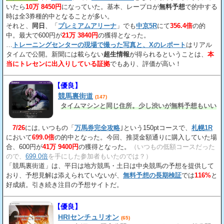
いたら
10万 8450円
になっていた。基本、レープロが
無料予想
で的中する
時は全3券種的中となることが多い。
それと、
同日
、「
プレミアムアリーナ
」でも
中京5R
にて
356.4倍
の的
中。最大で600円が
21万 3840円
の獲得となった。
…
トレーニングセンターの現場で撮った写真と、Xのレポート
はリアル
タイムで公開。新聞には載らない
超生情報
が得られるということは、
本
当にトレセンに出入りしている証拠
でもあり、評価が高い！
【優良】
競馬裏街道
(147)
タイムマシンと同じ住所。少し渋いが無料予想もいい
7/26
には, いつもの「
万馬券完全攻略
｣という150ptコースで、
札幌1R
において
699.0倍
の的中となった。今回、推奨金額通りに購入していた場
合、600円が
41万 9400円
の獲得となった。
（いつもの低額コースだった
ので、
699.0倍
を手にした参加者もいたのでは？）
「競馬裏街道」は、平日は地方競馬・土日は中央競馬の予想を提供して
おり、予想見解は添えられていないが、
無料予想の長期検証
では
116%
と
好成績。引き続き注目の予想サイトだ。
【優良】
HRIセンチュリオン
(65)