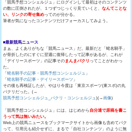
「競馬予想コンシェルジュ」にログインして最初はそのコンテンツ
の数に圧倒されたが、１つずつじっくり見ていくと、
なんてことな
い、リンクの寄せ集め
ってのが分かる。
筆者が気になったコンテンツだけフォーカスしてみよう。
■最新競馬ニュース
まぁ、よくありがちな「競馬ニュース」だ。最新だと「蛯名騎手」
が骨折したのにすぐに翌週に復帰したって記事があるが、これが
「デイリースポーツ」の記事その
まんまパクリ
ってことがわかっ
た。
「
蛯名騎手の記事・競馬予想コンシェルジュ
」
「
蛯名騎手の記事・デイリースポーツ
」
その後も再検証したが、やはり今度は「東京スポーツ(東スポ)の丸
パクリだった。(→
競馬予想コンシェルジュ_パクリ・コンシェルジュ
)(→
画像
)
「競馬予想コンシェルジュ」には、はじめから
自分達で原稿を書こ
うって気は無いみたい。
Web上の競馬ニュースをブックマークサイトから画像も含めてパク
って、引用元も紹介せずに、まるで「自社コンテンツ」のように無