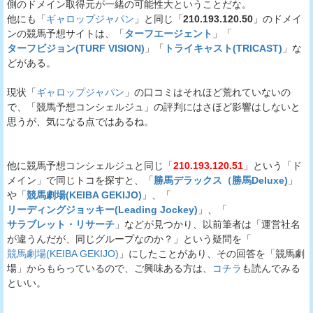
側のドメイン取得元が一緒の可能性大ということだな。
他にも「
ギャロップジャパン
」と同じ「
210.193.120.50
」のドメイ
ンの競馬予想サイトは、「
ターフエージェント
」「
ターフビジョン(TURF VISION)
」「
トライキャスト(TRICAST)
」な
どがある。
現状「
ギャロップジャパン
」の口コミはそれほど荒れていないの
で、「競馬予想コンシェルジュ」の評判にはさほど影響はしないと
思うが、気になる点ではあるね。
他に競馬予想コンシェルジュと同じ「
210.193.120.51
」という「ド
メイン」で同じトコを探すと、「
勝馬デラックス（勝馬Deluxe)
」
や「
競馬劇場(KEIBA GEKIJO)
」、「
リーディングジョッキー(Leading Jockey)
」、「
サラブレット・リサーチ
」などが見つかり、以前筆者は「運営社名
が違うんだが、同じグループなのか？」という疑問を「
競馬劇場(KEIBA GEKIJO)
」にしたことがあり、その回答を「競馬劇
場」からもらっているので、ご興味ある方は、
コチラ
も読んでみる
といい。