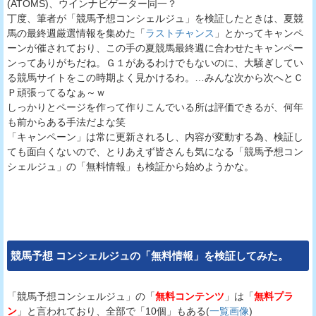
(ATOMS)、ウインナビゲーター同一？
丁度、筆者が「競馬予想コンシェルジュ」を検証したときは、夏競
馬の最終週厳選情報を集めた「
ラストチャンス
」とかってキャンペ
ーンが催されており、この手の夏競馬最終週に合わせたキャンペー
ンってありがちだね。Ｇ１があるわけでもないのに、大騒ぎしてい
る競馬サイトをこの時期よく見かけるわ。…みんな次から次へとＣ
Ｐ頑張ってるなぁ～ｗ
しっかりとページを作って作りこんでいる所は評価できるが、何年
も前からある手法だよな笑
「キャンペーン」は常に更新されるし、内容が変動する為、検証し
ても面白くないので、とりあえず皆さんも気になる「競馬予想コン
シェルジュ」の「無料情報」も検証から始めようかな。
競馬予想 コンシェルジュ
の「無料情報」を検証してみた。
「競馬予想コンシェルジュ」の「
無料コンテンツ
」は「
無料プラ
ン
」と言われており、全部で「10個」もある(
一覧画像
)