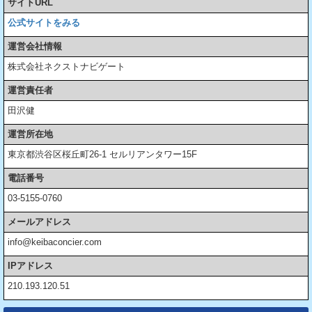
サイトURL
公式サイトをみる
運営会社情報
株式会社ネクストナビゲート
運営責任者
田沢健
運営所在地
東京都渋谷区桜丘町26-1 セルリアンタワー15F
電話番号
03-5155-0760
メールアドレス
info@keibaconcier.com
IPアドレス
210.193.120.51