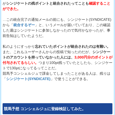
が
シンジケートの残ポイントと統合されたってことも
確認すること
ができた。
…この統合完了の通知メールの前にも、シンジケート(SYNDICATE)
から「
統合するぞー
」と、いうメールが届いていており、この確認
した週はシンジケートに参加しなかったので気付かなかったが、事
前告知はしていたようだ。
私のようにすっかり
忘れていたポイントが統合されたのは有難い。
また、これもユーザーさんからの投稿で知ったのだが、
シンジケー
トのアカウントを持っていなかった人には、
3,000円分のポイントが
付与されてるらしい。
つまり100pt残っていたとしたら、シンジケー
トで130ptになってるってことだ。
競馬予コンシェルジュで課金してしまったことがある人は、残りは
「
シンジケート(SYNDICATE)
」で使うことができる。
競馬予想 コンシェルジュ
に登録検証してみた。