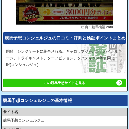
出典：競馬検証.com
競馬予想コンシェルジュの⼝コミ・評判と検証ポイントまとめ
閉鎖 シンジケートに統合される。ギャロップジャパン、ハイボルテ
ージ、トライキャスト、ターフビジョン、タクティクス等と同じ
IP(コンシュルジュ)
この競馬予想サイトを見る
競馬予想コンシェルジュの基本情報
サイト名
競馬予想コンシェルジュ