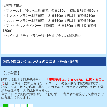
≪有料情報≫
・ファーストプラン=土曜日曜、各日150pt（初回参加者様90pt）
・ネクストプラン=土曜日曜、各日350pt（初回参加者様280pt）
・マスタープラン=土曜日曜、各日550pt（初回参加者様450pt）
・ファイナルスナイパー=土曜日曜、各日180pt（初回参加者様
120pt）
・ハイクオリティプラン=特別会員プランの為記載なし
競馬予想コンシェルジュの口コミ・評価・評判
【ご注意】
以下に掲載する競馬予想サイト
「競馬予想コンシェルジュ」に関する口コ
ミ
は、当サイトに寄せられた一部ユーザーの個人的な体験や感想です。
記載内容は主観的な印象に基づくものであり、サービス内容の正確性や効
果を保証するものではありません。
当サイトでは真偽の判断は行っておらず、一利用者の意見として参考まで
に掲載しております。