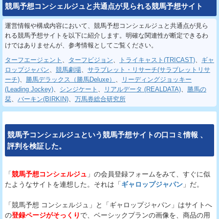
競馬予想コンシェルジュと共通点が見られる競馬予想サイト
運営情報や構成内容において、競馬予想コンシェルジュと共通点が見ら
れる競馬予想サイトを以下に紹介します。明確な関連性が断定できるわ
けではありませんが、参考情報としてご覧ください。
ターフエージェント
、
ターフビジョン
、
トライキャスト(TRICAST)
、
ギャ
ロップジャパン
、
競馬劇場
、
サラブレット・リサーチ(サラブレットリサ
ーチ)
、
勝馬デラックス（勝馬Deluxe）
、
リーディングジョッキー
(Leading Jockey)
、
シンジケート
、
リアルデータ (REALDATA)
、
勝馬の
栞
、
バーキン(BIRKIN)
、
万馬券総合研究所
競馬予コンシェルジュ
という
競馬予想サイト
の
口コミ
情報
、
評判
を
検証
した。
「
競馬予想コンシェルジュ
」の
会員登録フォーム
をみて、すぐに似
たようなサイトを連想した。それは「
ギャロップジャパン
」だ。
「競馬予想 コンシェルジュ」と「ギャロップジャパン」はサイトへ
の
登録ページがそっくり
で、ベーシックプランの画像を、商品の用