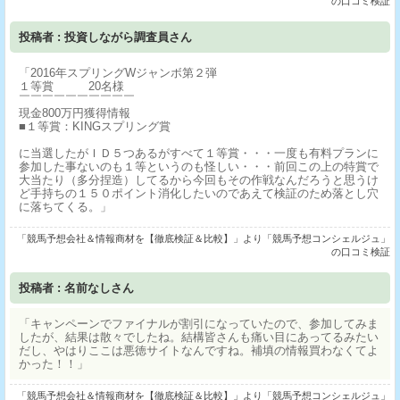
の口コミ検証
投稿者 : 投資しながら調査員さん
「2016年スプリングWジャンボ第２弾
１等賞 20名様
￣￣￣￣￣￣￣￣￣￣
現金800万円獲得情報
■１等賞：KINGスプリング賞
に当選したがＩＤ５つあるがすべて１等賞・・・一度も有料プランに
参加した事ないのも１等というのも怪しい・・・前回この上の特賞で
大当たり（多分捏造）してるから今回もその作戦なんだろうと思うけ
ど手持ちの１５０ポイント消化したいのであえて検証のため落とし穴
に落ちてくる。」
「競馬予想会社＆情報商材を【徹底検証＆比較】」より「競馬予想コンシェルジュ」
の口コミ検証
投稿者 : 名前なしさん
「キャンペーンでファイナルが割引になっていたので、参加してみま
したが、結果は散々でしたね。結構皆さんも痛い目にあってるみたい
だし、やはりここは悪徳サイトなんですね。補填の情報買わなくてよ
かった！！」
「競馬予想会社＆情報商材を【徹底検証＆比較】」より「競馬予想コンシェルジュ」