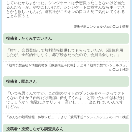
していたからよかった。シンジケートは予想買ったことないけど当た
るんだろーか。ややこしいけど、シンジケートに移すんならボーナス
とかも欲しいもんだ。運営社がこのオレの口コミ見て気付いてくれる
ことを願うよ
競馬予想コンシェルジュの口コミ情報
投稿者 : たくみすごいさん
「昨年、会員登録して無料情報提供してもらっていたが、6回位利用
したが、全然的中しなく、赤字続きだったので、会員退会した。」
「競馬予想会社＆情報商材を【徹底検証＆比較】」より「競馬予想コンシェルジュ」
の口コミ検証
投稿者 : 匿名さん
「いつも思うんですが、この類のサイトのプラン紹介ページってクド
くないですか？内容だけ簡潔に伝えてくれよ、と言いたいのは私だけ
でしょうか？ 無駄にクオリティー高いし．．． 当たればいいんです
けどね。」
「みんなの競馬情報・体験レビュー」より「競馬予想コンシェルジュ」の口コミ検証
投稿者 : 投資しながら調査員さん