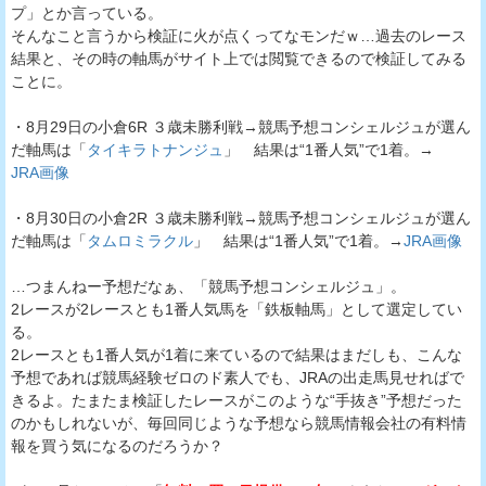
プ」とか言っている。
そんなこと言うから検証に火が点くってなモンだｗ…過去のレース
結果と、その時の軸馬がサイト上では閲覧できるので検証してみる
ことに。
・8月29日の小倉6R ３歳未勝利戦→競馬予想コンシェルジュが選ん
だ軸馬は「
タイキラトナンジュ
」 結果は“1番人気”で1着。→
JRA画像
・8月30日の小倉2R ３歳未勝利戦→競馬予想コンシェルジュが選ん
だ軸馬は「
タムロミラクル
」 結果は“1番人気”で1着。→
JRA画像
…つまんねー予想だなぁ、「競馬予想コンシェルジュ」。
2レースが2レースとも1番人気馬を「鉄板軸馬」として選定してい
る。
2レースとも1番人気が1着に来ているので結果はまだしも、こんな
予想であれば競馬経験ゼロのド素人でも、JRAの出走馬見せればで
きるよ。たまたま検証したレースがこのような“手抜き”予想だった
のかもしれないが、毎回同じような予想なら競馬情報会社の有料情
報を買う気になるのだろうか？