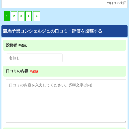
の口コミ検証
1
2
3
4
＞
競馬予想コンシェルジュの口コミ・評価を投稿する
投稿者
※任意
口コミの内容
※必須