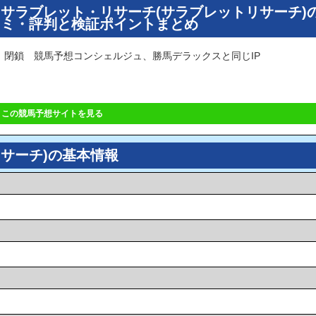
サラブレット・リサーチ(サラブレットリサーチ)
ミ・評判と検証ポイントまとめ
閉鎖 競馬予想コンシェルジュ、勝馬デラックスと同じIP
この競馬予想サイトを見る
サーチ)の基本情報