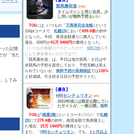
【優良】
、
リーディ
競馬裏街道
(146)
タイムマシンと同じ住所。少
し渋いが無料予想もいい
7/26
には, いつもの「
万馬券完全攻略
｣という
150ptコースで、
札幌1R
において
699.0倍
の的中
となった。今回、推奨金額通りに購入していた
場合、600円が
41万 9400円
の獲得となった。
（いつもの低額コースだったので、
699.0倍
を手
かった記憶
にした参加者もいたのでは？）
どが「当た
「競馬裏街道」は、平日は地方競馬・土日は中
央競馬の予想を提供しており、予想見解は添え
られていないが、
無料予想の長期検証
では
116%
と好成績。引き続き注目の予想サイトだ。
証
」してみ
【優良】
HRIセンチュリオン
(65)
2022年頃には限定公開してい
たサイトが、一般公開。
無料
予想の回収率
が高い！
7/26
は｢
精選2鞍
｣というコース
(180pt）
で
札幌
2R
にて
279.4倍
の的中。推奨金額で馬券購入し
た場合、
25万 1460円
の獲得となった。
また、「
HRIセンチュリオン
」でも、
1ヶ月以上