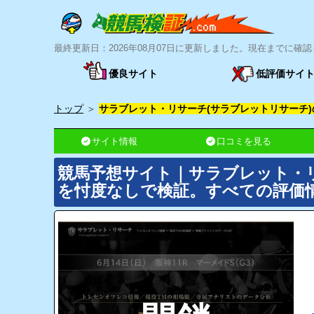
最終更新日：2026年08月07日に更新しました。現在までに確認
優良サイト
低評価サイ
トップ
＞
サラブレット・リサーチ(サラブレットリサーチ)
サイト情報
口コミを見る
競馬予想サイト｜サラブレット・リ
を忖度なしで検証。すべての評価