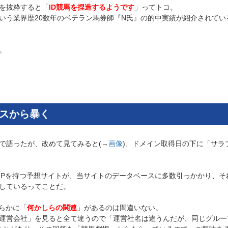
を抜粋すると「
ID競馬を捏造するようです
」ってトコ。
いう業界歴20数年のベテラン馬券師『N氏』の的中実績が紹介されてい
。
レスから暴く
で語ったが、改めて見てみると(→
画像
)、ドメイン取得日の下に「サラ
。
IPを持つ予想サイトが、当サイトのデータベースに多数引っかかり、そ
しているってことだ。
らかに「
何かしらの関連
」があるのは間違いない。
運営会社」を見ると全て違うので「運営社名は違うんだが、同じグルー