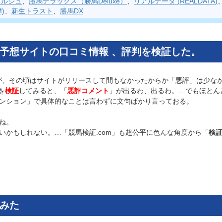
ェルジュ
、
勝馬デラックス（勝馬Deluxe）
、
リアルデータ (REALDATA)
)
、
新生トラスト
、
勝馬DX
予想サイト
の
口コミ
情報
、
評判
を
検証
した。
したが、その頃はサイトがリリースして間もなかったからか「悪評」は少な
を
検証
してみると、「
悪評コメント
」が出るわ、出るわ。…でもほとん
ンション」で具体的なことは言わずに文句ばかり言っておる。
ね。
いかもしれない。…「競馬検証.com」も超公平に色んな角度から「
検
みた