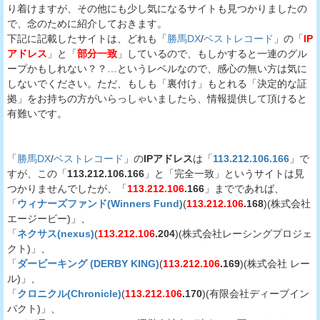
り着けますが、その他にも少し気になるサイトも見つかりましたの
で、念のために紹介しておきます。
下記に記載したサイトは、どれも「
勝馬DX
/
ベストレコード
」の「
IP
アドレス
」と「
部分一致
」しているので、もしかすると一連のグル
ープかもしれない？？…というレベルなので、感心の無い方は気に
しないでください。ただ、もしも「裏付け」もとれる「決定的な証
拠」をお持ちの方がいらっしゃいましたら、情報提供して頂けると
有難いです。
「
勝馬DX
/
ベストレコード
」の
IPアドレス
は「
113.212.106.166
」で
すが、この「
113.212.106.166
」と「完全一致」というサイトは見
つかりませんでしたが、「
113.212.106
.166
」までであれば、
「
ウィナーズファンド(Winners Fund)
(
113.212.106
.168
)(株式会社
エージービー)」、
「
ネクサス(nexus)
(
113.212.106
.204
)(株式会社レーシングプロジェ
クト)」、
「
ダービーキング (DERBY KING)
(
113.212.106
.169
)(株式会社 レー
ル)」、
「
クロニクル(Chronicle)
(
113.212.106
.170
)(有限会社ディープイン
パクト)」、