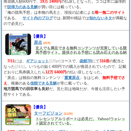
推奨購入額600円で、
19万 1400円
の払戻しとなった。ココは常に論理的
で
説得力のある見解
が買い目には載っている。
「俺の競馬予想」は本物の馬主と、現役の記者による
唯一無二のサイト
である。
サイト内のブログ
では､新聞や雑誌では
知れないネタ
が満載な
ので必見だ｡
【優良】
原点
(415)
玄人でも満足できる無料コンテンツが充実している競
馬予想サイト。提供される予想にも読み応えのある納
得の見解
が載っている。
7/11
には、
ギアショット
(120pt)
コースで、
函館7R
にて
316倍
の配当と
なった
(24点)
。いつもの如く400円での購入が推奨されていたので、記載
どおりに馬券購入したら
12万 6400円
の払い戻しとなった。
「原点」は独自の無料コンテンツ「
重賞原点
」をはじめ、
無料予想でさ
え
、根拠のある
信頼できる見解
が常に載っている。
地方競馬での回収率も良好
だ。見た目は地味だが、今後も注目したい予
想サイトである。
【優良】
ターフビジョン
(1125)
トレセンリアルリポートは必見だ。 Yahoo!ウォレッ
ト認定されてている。