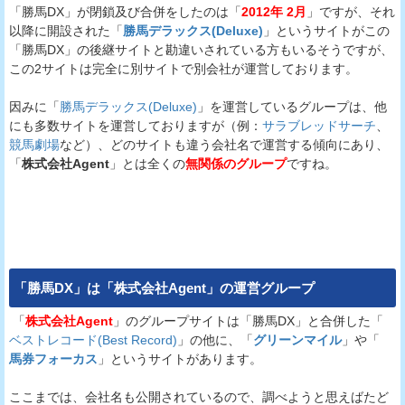
「勝馬DX」が閉鎖及び合併をしたのは「
2012年 2月
」ですが、それ
以降に開設された「
勝馬デラックス(Deluxe)
」というサイトがこの
「勝馬DX」の後継サイトと勘違いされている方もいるそうですが、
この2サイトは完全に別サイトで別会社が運営しております。
因みに「
勝馬デラックス(Deluxe)
」を運営しているグループは、他
にも多数サイトを運営しておりますが（例：
サラブレッドサーチ
、
競馬劇場
など）、どのサイトも違う会社名で運営する傾向にあり、
「
株式会社Agent
」とは全くの
無関係のグループ
ですね。
「
勝馬DX
」は「株式会社Agent」の運営グループ
「
株式会社Agent
」のグループサイトは「勝馬DX」と合併した「
ベストレコード(Best Record)
」の他に、「
グリーンマイル
」や「
馬券フォーカス
」というサイトがあります。
ここまでは、会社名も公開されているので、調べようと思えばたど