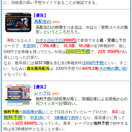
に。信頼度の高い予想サイトであることが確認できる。
【優良】
高配当21
(695)
高配当21の特筆すべき点は、やはり「有料コースが激
安」というところだろう。
8/2
にもなんと、
わずか
20pt予想
(
2000円
)
で参加できる
超・安価
な予想
コースで、
中京5R
にて
356.4倍
と、
51.5倍
、
59.2倍
の全3券種的中。仮に
2000円予想
500円で全券種を買ってたら､今回は
で、
23万 3550円
の払
戻しになった計算だ。
なお、数年前には
3237.5倍
を含む全2券種的中(
1000円予想
)といい、すご
い。ちなみに
過去最高配当
は､1000円予想での
6479.2倍
(
その時の買い目
)
となっている。
【優良】
レープロ
(362)
無料予想の回収率が高く、現場記者による現地からの
X(ツイッター)が面白い。
無料予想
の
回収率が高い
ことで注目されていたレープロだが、
8/2
には
無料予想
で、
中京1R
にて、
3券種全て的中
となり、推奨通りに買って
いたら
10万 8450円
になっていた。基本、レープロが
無料予想
で的中する
時は全3券種的中となることが多い。