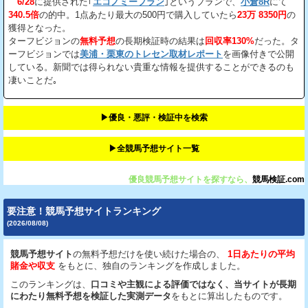
6/28
に提供された｢
エコノミープラン
｣というプランで、
小倉8R
にて
340.5倍
の的中。1点あたり最大の500円で購入していたら
23万 8350円
の
獲得となった。
ターフビジョンの
無料予想
の長期検証時の結果は
回収率130%
だった。タ
ーフビジョンでは
美浦・栗東のトレセン取材レポート
を画像付きで公開
している。新聞では得られない貴重な情報を提供することができるのも
凄いことだ｡
▶︎優良・悪評・検証中を検索
▶︎全競馬予想サイト一覧
優良競馬予想サイトを探すなら、
競馬検証.com
要注意！競馬予想サイトランキング
(2026/08/08)
競馬予想サイト
の無料予想だけを使い続けた場合の、
1日あたりの平均
賭金や収支
をもとに、独自のランキングを作成しました。
このランキングは、
口コミや主観による評価ではなく、当サイトが長期
にわたり無料予想を検証した実測データ
をもとに算出したものです。