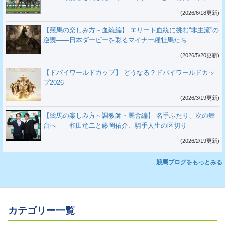
(2026/6/18更新)
【競馬の楽しみ方～血統編】 エリート血統に挑む“非主流”の
逆襲――日本ダービーを彩るマイナー種牡馬たち
(2026/5/20更新)
【ドバイワールドカップ】 どうなる？ドバイワールドカッ
プ2026
(2026/3/19更新)
【競馬の楽しみ方～調教師・厩舎編】 名手ふたり、次の舞
台へ――和田竜二と藤岡佑介、騎手人生の区切り
(2026/2/19更新)
競馬ブログをもっとみる
カテゴリー一覧