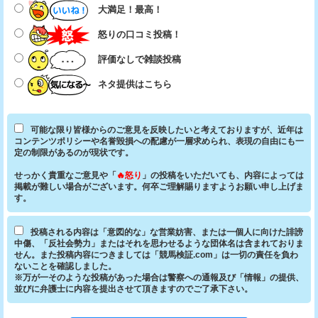
大満足！最高！
怒りの口コミ投稿！
評価なしで雑談投稿
ネタ提供はこちら
可能な限り皆様からのご意見を反映したいと考えておりますが、近年は
コンテンツポリシーや名誉毀損への配慮が一層求められ、表現の自由にも一
定の制限があるのが現状です。
せっかく貴重なご意見や「
🔥怒り
」の投稿をいただいても、内容によっては
掲載が難しい場合がございます。何卒ご理解賜りますようお願い申し上げま
す。
投稿される内容は「意図的な」な営業妨害、または一個人に向けた誹謗
中傷、「反社会勢力」またはそれを思わせるような団体名は含まれておりま
せん。また投稿内容につきましては「競馬検証.com」は一切の責任を負わ
ないことを確認しました。
※万が一そのような投稿があった場合は警察への通報及び「情報」の提供、
並びに弁護士に内容を提出させて頂きますのでご了承下さい。