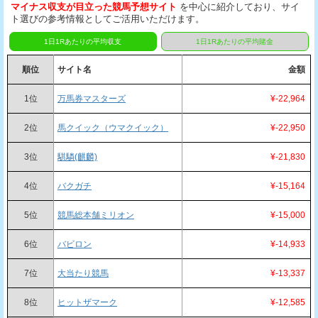
マイナス収支が目立った競馬予想サイト
を中心に紹介しており、サイ
ト選びの参考情報としてご活用いただけます。
1日1Rあたりの平均収支
1日1Rあたりの平均賭金
順位
サイト名
金額
1位
万馬券マスターズ
¥-22,964
2位
馬クイック（ウマクイック）
¥-22,950
3位
騏驎(麒麟)
¥-21,830
4位
バクガチ
¥-15,164
5位
競馬総本舗ミリオン
¥-15,000
6位
バビロン
¥-14,933
7位
大当たり競馬
¥-13,337
8位
ヒットザマーク
¥-12,585