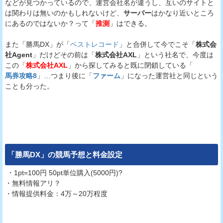
などが見つかっているので、運営会社名が違うし、互いのサイトと
は関わりは無いのかもしれないけど、
サーバー
はかなり近いところ
にあるのではないか？って「
推測
」はできる。
また「勝馬DX」が「
ベストレコード
」と合併して今でこそ「
株式会
社Agent
」だけどその前は「
株式会社AXL
」という社名で、今度は
この「
株式会社AXL
」から探してみると既に閉鎖している「
馬券攻略8
」…つまり後に「
ファーム
」になった運営社と同じという
ことも分った。
「
勝馬DX
」の競馬予想と料金設定
・1pt=100円 50pt単位購入(5000円)?
・無料情報アリ？
・情報提供料金：4万～20万程度