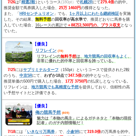
7/26
は｢
精選2鞍
｣というコース
(180pt）
で
札幌2R
にて
279.4倍
の的中。
推奨金額で馬券購入した場合、
25万 1460円
の獲得となった。
また、「
HRIセンチュリオン
」でも、
1ヶ月以上にわたる継続検証
を実施
した。その結果、
無料予想
の
回収率が高水準で
、推奨どおりに馬券を購
入していた場合、
16レースの累計で
＋88万2,500円の、プラス収支
となっ
ていた。
【優良】
リフレイン
(78)
リフレインの
無料予想
は、
地方競馬の回収率もよく
、
非常に優れた的中率と回収率を誇っている。
7/25
には
サブリミナルターフ
（150pt）というコースで提供された2鞍
のうち、
中京5R
にて、
わずか18点
で
347.5倍
の的中となった。
推奨単価の500円で購入した場合、
17万 3750円
の払戻しとなっている。
リフレインは、
地方競馬でも高精度な予想
を提供しており、信頼性の高
い予想サイトだと評価できる。
【優良】
俺の競馬予想
(809)
魅力は「本物の馬主」によるガチネタと「本物の現役
記者」のガチ内部情報だ！
7/18
には「
いきなり万馬券
」で、
小倉9R
にて
319.0倍
の万馬券を的中。