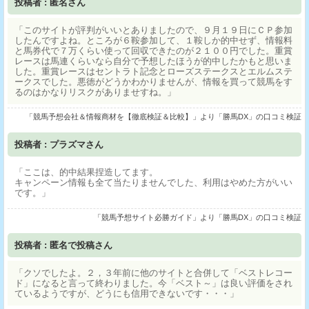
投稿者 : 匿名さん
「このサイトが評判がいいとありましたので、９月１９日にＣＰ参加
したんですよね。ところが６鞍参加して、１鞍しか的中せず、情報料
と馬券代で７万くらい使って回収できたのが２１００円でした。重賞
レースは馬連くらいなら自分で予想したほうが的中したかもと思いま
した。重賞レースはセントラト記念とローズステークスとエルムステ
ークスでした。悪徳がどうかわかりませんが、情報を買って競馬をす
るのはかなりリスクがありませすね。」
「競馬予想会社＆情報商材を【徹底検証＆比較】」より「勝馬DX」の口コミ検証
投稿者 : プラズマさん
「ここは、的中結果捏造してます。
キャンペーン情報も全て当たりませんでした、利用はやめた方がいい
です。」
「競馬予想サイト必勝ガイド」より「勝馬DX」の口コミ検証
投稿者 : 匿名で投稿さん
「クソでしたよ。２，３年前に他のサイトと合併して「ベストレコー
ド」になると言って終わりました。今「ベスト～」は良い評価をされ
ているようですが、どうにも信用できないです・・・」