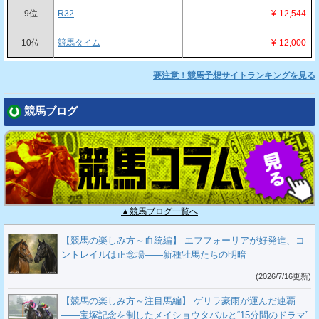
9位
R32
¥-12,544
10位
競馬タイム
¥-12,000
要注意！競馬予想サイトランキングを見る
競馬ブログ
▲競馬ブログ一覧へ
【競馬の楽しみ方～血統編】 エフフォーリアが好発進、コ
ントレイルは正念場――新種牡馬たちの明暗
(2026/7/16更新)
【競馬の楽しみ方～注目馬編】 ゲリラ豪雨が運んだ連覇
――宝塚記念を制したメイショウタバルと“15分間のドラマ”