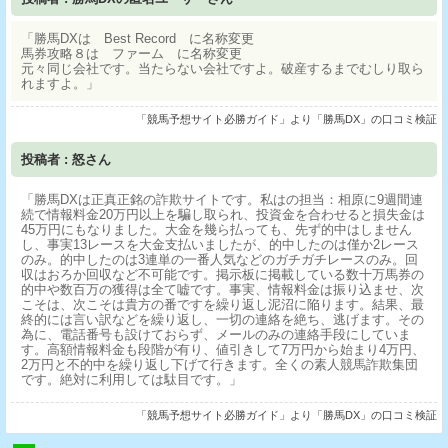
「勝馬DXは Best Record に名称変更
馬券攻略８は ファーム に名称変更
元々同じ会社です。当たらない会社ですよ。破産するまでむしり取ら
れますよ。」
「競馬予想サイト必勝ガイド」より「勝馬DX」の口コミ検証
投稿者 : 怒さん
「勝馬DXは正真正銘の詐欺サイトです。私はの担当：相原に9週間連
続で情報料金20万円以上を騙し取られ、投資金を合わせると損失金は
45万円にもなりました。大金を幾ら払っても、先ず的中はしません
し、事実13レースを大金支払いましたが、的中したのは僅か2レース
のみ。的中したのは3連単の一番人気などのガチガチレースのみ。回
収はおろか回収など不可能です。掲示板に掲載している数十万馬券の
的中や数百万の獲得は全て嘘です。事実、情報料金は振り込ませ、次
こそは、次こそは貴方の番ですを繰り返し泥沼に陥ります。結果、最
終的には言い訳などを繰り返し、一切の連絡を絶ち、逃げます。その
為に、電話番号も設けておらず、メールのみの連絡手段にしていま
す。高額情報料金も段階が有り、値引きして7万円から始まり4万円、
2万円と不的中を繰り返し下げて行きます。全くの素人競馬詐欺集団
です。絶対に利用しては駄目です。」
「競馬予想サイト必勝ガイド」より「勝馬DX」の口コミ検証