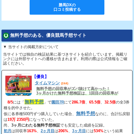
勝馬DX
の
口コミ投稿する
無料予想のある、優良競馬予想サイト
▼ 当サイトの掲載方針について
当サイトでは独自の検証結果に基づきサイトを紹介しています。掲載リ
ンクには外部サイトへの遷移が含まれます。利用の際は公式情報をご確
認ください。
【優良】
タイムマシン
(244)
無料予想の回収率がズバ抜けて高かった！
3ヶ月かけた無料予想検証は、1回目の回収率が
163%、2回目が206%、3回目が534%だ。
無料予想
8/5
には「
」で
園田7R
にて
286.7倍
、
65.5倍
、
32.5倍
の全3券
種を的中させた。
無料予想
仮に各券種500円ずつ購入していた場合、
なのに、合計払戻額
は
19万 2350円
になっていた。
尚、
3ヶ月にわたる無料予想検証
でも安定した成績を記録。
初月
は回収率
163%
、
2ヶ月目
は
206%
、
3ヶ月目
には
534%
という結果