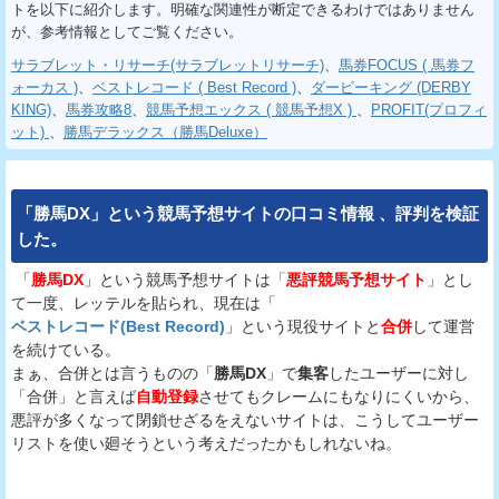
トを以下に紹介します。明確な関連性が断定できるわけではありません
が、参考情報としてご覧ください。
サラブレット・リサーチ(サラブレットリサーチ)
、
馬券FOCUS ( 馬券フ
ォーカス )
、
ベストレコード ( Best Record )
、
ダービーキング (DERBY
KING)
、
馬券攻略8
、
競馬予想エックス ( 競馬予想X )
、
PROFIT(プロフィ
ット)
、
勝馬デラックス（勝馬Deluxe）
「
勝馬DX
」という
競馬予想サイト
の
口コミ
情報
、
評判
を
検証
した。
「
勝馬DX
」という競馬予想サイトは「
悪評競馬予想サイト
」とし
て一度、レッテルを貼られ、現在は「
ベストレコード(Best Record)
」という現役サイトと
合併
して運営
を続けている。
まぁ、合併とは言うものの「
勝馬DX
」で
集客
したユーザーに対し
「合併」と言えば
自動登録
させてもクレームにもなりにくいから、
悪評が多くなって閉鎖せざるをえないサイトは、こうしてユーザー
リストを使い廻そうという考えだったかもしれないね。