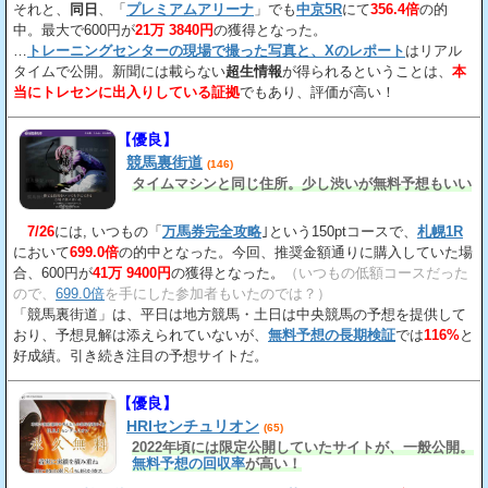
それと、
同日
、「
プレミアムアリーナ
」でも
中京5R
にて
356.4倍
の的
中。最大で600円が
21万 3840円
の獲得となった。
…
トレーニングセンターの現場で撮った写真と、Xのレポート
はリアル
タイムで公開。新聞には載らない
超生情報
が得られるということは、
本
当にトレセンに出入りしている証拠
でもあり、評価が高い！
【優良】
競馬裏街道
(146)
タイムマシンと同じ住所。少し渋いが無料予想もいい
7/26
には, いつもの「
万馬券完全攻略
｣という150ptコースで、
札幌1R
において
699.0倍
の的中となった。今回、推奨金額通りに購入していた場
合、600円が
41万 9400円
の獲得となった。
（いつもの低額コースだった
ので、
699.0倍
を手にした参加者もいたのでは？）
「競馬裏街道」は、平日は地方競馬・土日は中央競馬の予想を提供して
おり、予想見解は添えられていないが、
無料予想の長期検証
では
116%
と
好成績。引き続き注目の予想サイトだ。
【優良】
HRIセンチュリオン
(65)
2022年頃には限定公開していたサイトが、一般公開。
無料予想の回収率
が高い！