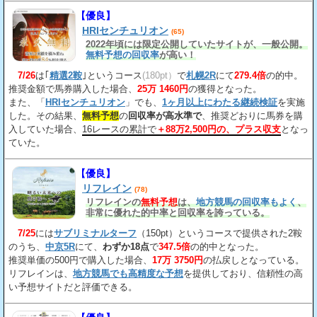
【優良】
HRIセンチュリオン
(65)
2022年頃には限定公開していたサイトが、一般公開。
無料予想の回収率
が高い！
7/26
は｢
精選2鞍
｣というコース
(180pt）
で
札幌2R
にて
279.4倍
の的中。
推奨金額で馬券購入した場合、
25万 1460円
の獲得となった。
また、「
HRIセンチュリオン
」でも、
1ヶ月以上にわたる継続検証
を実施
した。その結果、
無料予想
の
回収率が高水準で
、推奨どおりに馬券を購
入していた場合、
16レースの累計で
＋88万2,500円の、プラス収支
となっ
ていた。
【優良】
リフレイン
(78)
リフレインの
無料予想
は、
地方競馬の回収率もよく
、
非常に優れた的中率と回収率を誇っている。
7/25
には
サブリミナルターフ
（150pt）というコースで提供された2鞍
のうち、
中京5R
にて、
わずか18点
で
347.5倍
の的中となった。
推奨単価の500円で購入した場合、
17万 3750円
の払戻しとなっている。
リフレインは、
地方競馬でも高精度な予想
を提供しており、信頼性の高
い予想サイトだと評価できる。