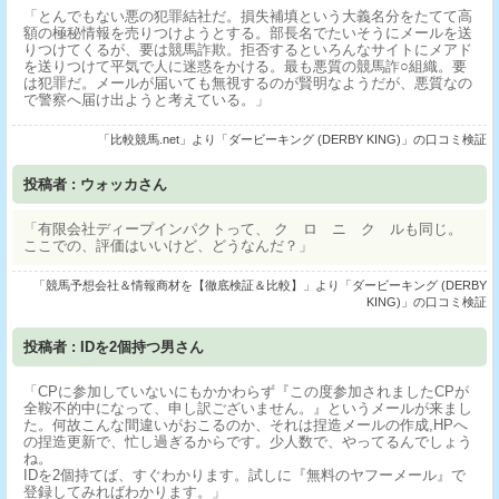
「とんでもない悪の犯罪結社だ。損失補填という大義名分をたてて高
額の極秘情報を売りつけようとする。部長名でたいそうにメールを送
りつけてくるが、要は競馬詐欺。拒否するといろんなサイトにメアド
を送りつけて平気で人に迷惑をかける。最も悪質の競馬詐○組織。要
は犯罪だ。メールが届いても無視するのが賢明なようだが、悪質なの
で警察へ届け出ようと考えている。」
「比較競馬.net」より「ダービーキング (DERBY KING)」の口コミ検証
投稿者 : ウォッカさん
「有限会社ディープインパクトって、 ク ロ ニ ク ルも同じ。
ここでの、評価はいいけど、どうなんだ？」
「競馬予想会社＆情報商材を【徹底検証＆比較】」より「ダービーキング (DERBY
KING)」の口コミ検証
投稿者 : IDを2個持つ男さん
「CPに参加していないにもかかわらず『この度参加されましたCPが
全鞍不的中になって、申し訳ございません。』というメールが来まし
た。何故こんな間違いがおこるのか、それは捏造メールの作成,HPへ
の捏造更新で、忙し過ぎるからです。少人数で、やってるんでしょう
ね。
IDを2個持てば、すぐわかります。試しに『無料のヤフーメール』で
登録してみればわかります。」