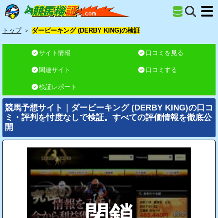
トップ
＞
ダービーキング (DERBY KING)の検証
サイト情報
口コミを見る
関連サイト
口コミする
検証レポート
競馬予想サイト｜ダービーキング (DERBY KING)の口コ
ミ・評判を忖度なしで検証。すべての評価情報を徹底公
開
閉鎖