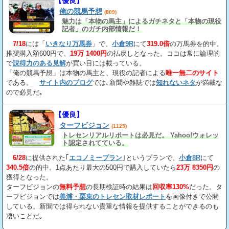
【優良】
俺の競馬予想
(809)
魅力は「本物の馬主」によるガチネタと「本物の現役
記者」のガチ内部情報だ！
7/18
には「
いきなり万馬券
」で、
小倉9R
にて
319.0倍
の万馬券を的中。
推奨購入額600円で、
19万 1400円
の払戻しとなった。ココは常に論理的
で
説得力のある見解
が買い目には載っている。
「俺の競馬予想」は本物の馬主と、現役の記者による
唯一無二のサイト
である。
サイト内のブログ
では､新聞や雑誌では
知れないネタ
が満載な
ので必見だ｡
【優良】
ターフビジョン
(1125)
トレセンリアルリポートは必見だ。 Yahoo!ウォレッ
ト認定されてている。
6/28
に提供された｢
エコノミープラン
｣というプランで、
小倉8R
にて
340.5倍
の的中。1点あたり最大の500円で購入していたら
23万 8350円
の
獲得となった。
ターフビジョンの
無料予想
の長期検証時の結果は
回収率130%
だった。タ
ーフビジョンでは
美浦・栗東のトレセン取材レポート
を画像付きで公開
している。新聞では得られない貴重な情報を提供することができるのも
凄いことだ｡