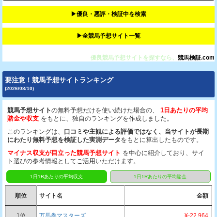
▶︎優良・悪評・検証中を検索
▶︎全競馬予想サイト一覧
優良競馬予想サイトを探すなら、
競馬検証.com
要注意！競馬予想サイトランキング
(2026/08/10)
競馬予想サイト
の無料予想だけを使い続けた場合の、
1日あたりの平均
賭金や収支
をもとに、独自のランキングを作成しました。
このランキングは、
口コミや主観による評価ではなく、当サイトが長期
にわたり無料予想を検証した実測データ
をもとに算出したものです。
マイナス収支が目立った競馬予想サイト
を中心に紹介しており、サイ
ト選びの参考情報としてご活用いただけます。
1日1Rあたりの平均収支
1日1Rあたりの平均賭金
順位
サイト名
金額
1位
万馬券マスターズ
¥-22,964