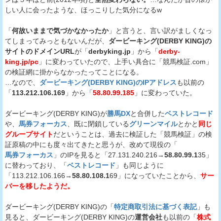
しい人に会ったような、ほっこりした気分になるw
「
何故いままで気づかなかったか
」と言うと、言い訳がましくなっ
てしまってみっともないんだが、
ダービーキング(DERBY KING)の
サイトのドメインURL
が「
derbyking.jp
」から「
derby-
king.jp/pc
」に変わっていたので、上手い具合に「競馬検証.com」
の検証網に掛からなかったってことになる。
…なので、
ダービーキング(DERBY KING)のIPアドレス
も以前の
「
113.212.106.169
」から「
58.80.99.185
」に変わっていた。
ダービーキング(DERBY KING)が
勝馬DX
と合併した
ベストレコード
や、
馬券フォーカス
、既に閉鎖している
グリーンマイル
とかと
同じ
グループサイト
だということは、過去に検証した「競馬検証」の検
証原稿の中にも度々出てきたと思うが、改めて現役の「
馬券フォーカス
」のIPを見ると「27.131.240.216→
58.80.99.1
35」
に替わっており、「
ベストレコード
」も同じように
「113.212.106.166→
58.80.108.1
69」になっていたことから、
サー
バーを移したようだ。
ダービーキング(DERBY KING)の「
特定商取引法に基づく表記
」も
見ると、ダービーキング(DERBY KING)の
運営会社
も以前の「
株式