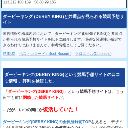
113.212.106.169→58.80.99.185
ダービーキング (DERBY KING)と共通点が見られる競馬予想サ
イト
運営情報や構成内容において、ダービーキング (DERBY KING)と共通点
が見られる競馬予想サイトを以下に紹介します。明確な関連性が断定で
きるわけではありませんが、参考情報としてご覧ください。
勝馬DX
、
ベストレコード ( Best Record )
、
クロニクル(Chronicle)
ダービーキング(DERBY KING)
という
競馬予想サイト
の
口コ
ミ
情報
、
評判
を
検証
した。
「
ダービーキング(DERBY KING)
」という
競馬予想サイト
は、もう
何年も前に
閉鎖した競馬サイト
だ。
復活していた！
…だが、いつの間にか
ダービーキング(DERBY KING)の会員登録前TOP
を見ると、デザイ
ンは５年ほど前(2012年頃)と
全然変わらない。
…なんだか昔の懐か