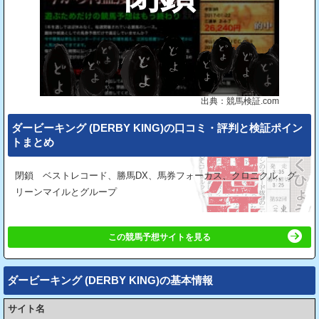
出典：競馬検証.com
ダービーキング (DERBY KING)の⼝コミ・評判と検証ポイン
トまとめ
閉鎖 ベストレコード、勝馬DX、馬券フォーカス、クロニクル、グ
リーンマイルとグループ
この競馬予想サイトを見る
ダービーキング (DERBY KING)の基本情報
サイト名