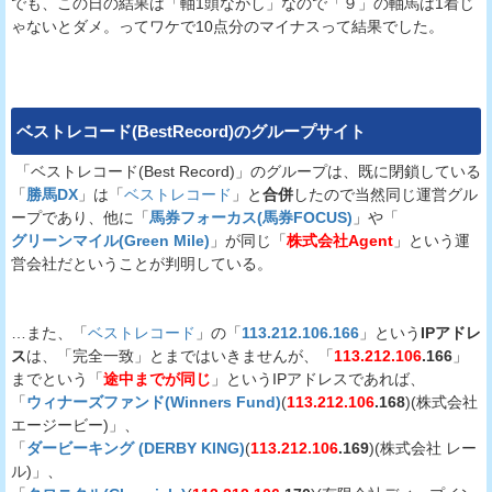
でも、この日の結果は「軸1頭ながし」なので「９」の軸馬は1着じ
ゃないとダメ。ってワケで10点分のマイナスって結果でした。
ベストレコード(BestRecord)
のグループサイト
「ベストレコード(Best Record)」のグループは、既に閉鎖している
「
勝馬DX
」は「
ベストレコード
」と
合併
したので当然同じ運営グル
ープであり、他に「
馬券フォーカス(馬券FOCUS)
」や「
グリーンマイル(Green Mile)
」が同じ「
株式会社Agent
」という運
営会社だということが判明している。
…また、「
ベストレコード
」の「
113.212.106.166
」という
IPアドレ
ス
は、「完全一致」とまではいきませんが、「
113.212.106
.166
」
までという「
途中までが同じ
」というIPアドレスであれば、
「
ウィナーズファンド(Winners Fund)
(
113.212.106
.168
)(株式会社
エージービー)」、
「
ダービーキング (DERBY KING)
(
113.212.106
.169
)(株式会社 レー
ル)」、