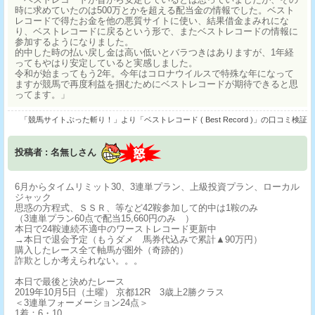
時に求めていたのは500万とかを超える配当金の情報でした。ベスト
レコードで得たお金を他の悪質サイトに使い、結果借金まみれにな
り、ベストレコードに戻るという形で、またベストレコードの情報に
参加するようになりました。
的中した時の払い戻し金は高い低いとバラつきはありますが、1年経
ってもやはり安定していると実感しました。
令和が始まってもう2年。今年はコロナウイルスで特殊な年になって
ますが競馬で再度利益を掴むためにベストレコードが期待できると思
ってます。」
「競馬サイトぶった斬り！」より「ベストレコード ( Best Record )」の口コミ検証
投稿者 : 名無しさん
6月からタイムリミット30、3連単プラン、上級投資プラン、ローカル
ジャック
思惑の方程式、ＳＳＲ、等など42鞍参加して的中は1鞍のみ
（3連単プラン60点で配当15,660円のみ ）
本日で24鞍連続不適中のワーストレコード更新中
→本日で退会予定（もうダメ 馬券代込みで累計▲90万円）
購入したレース全て軸馬が圏外（奇跡的）
詐欺としか考えられない。。。
本日で最後と決めたレース
2019年10月5日（土曜） 京都12R 3歳上2勝クラス
＜3連単フォーメーション24点＞
1着：6・10