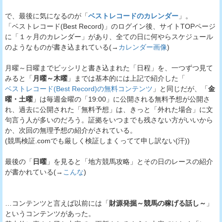
で、最後に気になるのが「
ベストレコードのカレンダー
」。
「ベストレコード(Best Record)」のログイン後、サイトTOPページ
に「１ヶ月のカレンダー」があり、全ての日に何やらスケジュール
のようなものが書き込まれている(→
カレンダー画像
)
月曜～日曜までビッシリと書き込まれた「日程」を、一つずつ見て
みると「
月曜～木曜
」までは基本的には上記で紹介した「
ベストレコード(Best Record)の無料コンテンツ
」と同じだが、「
金
曜・土曜
」は毎週金曜の「19:00」に公開される無料予想が公開さ
れ、過去に公開された「無料予想」は、きっと「外れた場合」に文
句言う人が多いのだろう。証拠をいつまでも残さない方がいいから
か、次回の無理予想の紹介がされている。
(競馬検証.comでも厳しく検証しまくってて申し訳ない(汗))
最後の「
日曜
」を見ると「地方競馬攻略」とその日のレースの紹介
が書かれている(→
こんな
)
…コンテンツと言えば以前には「
財源発掘～競馬の稼げる話し～
」
というコンテンツがあった。