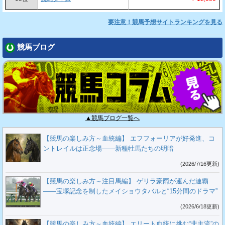
要注意！競馬予想サイトランキングを見る
競馬ブログ
▲競馬ブログ一覧へ
【競馬の楽しみ方～血統編】 エフフォーリアが好発進、コ
ントレイルは正念場――新種牡馬たちの明暗
(2026/7/16更新)
【競馬の楽しみ方～注目馬編】 ゲリラ豪雨が運んだ連覇
――宝塚記念を制したメイショウタバルと“15分間のドラマ”
(2026/6/18更新)
【競馬の楽しみ方～血統編】 エリート血統に挑む“非主流”の