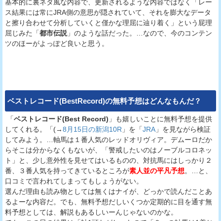
基本的に裏ネタ風な内容で、更新されるような内容ではなく「レー
ス結果には常にJRA側の意思が隠されていて、それを膨大なデータ
と擦り合わせて分析していくと僅かな理屈に辿り着く」という屁理
屈じみた「
都市伝説
」のような話だった。…なので、今のコンテン
ツのほーがよっぽど良いと思う。
ベストレコード(BestRecord)
の無料予想はどんなもんだ？
「
ベストレコード(Best Record)
」も嬉しいことに無料予想を提供
してくれる。「(→
8月15日の新潟10R
」を「
JRA
」を見ながら検証
してみよう。…軸馬は１番人気のレッドオリヴィア。デムーロだか
らそこは分からなくもないが、「警戒したいのはノーブルコロネッ
ト」と、少し意外性を見せてはいるものの、対抗馬にはしっかり２
番、３番人気を持ってきているところが
素人並の平凡予想
。…と、
口コミで言われてしまってもしょうがない。
選んだ理由も読み物としては無くはナイが、どっかで読んだことあ
るよーな内容だ。でも、無料予想だしいくつか定期的に目を通す無
料予想としては、解説もあるしいーんじゃないのかな。