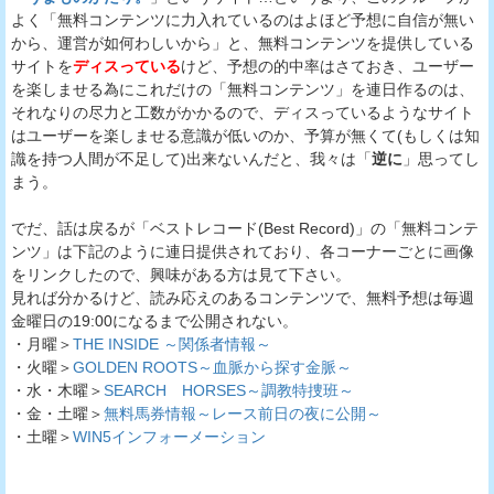
よく「無料コンテンツに力入れているのはよほど予想に自信が無い
から、運営が如何わしいから」と、無料コンテンツを提供している
サイトを
ディスっている
けど、予想の的中率はさておき、ユーザー
を楽しませる為にこれだけの「無料コンテンツ」を連日作るのは、
それなりの尽力と工数がかかるので、ディスっているようなサイト
はユーザーを楽しませる意識が低いのか、予算が無くて(もしくは知
識を持つ人間が不足して)出来ないんだと、我々は「
逆に
」思ってし
まう。
でだ、話は戻るが「ベストレコード(Best Record)」の「無料コンテ
ンツ」は下記のように連日提供されており、各コーナーごとに画像
をリンクしたので、興味がある方は見て下さい。
見れば分かるけど、読み応えのあるコンテンツで、無料予想は毎週
金曜日の19:00になるまで公開されない。
・月曜＞
THE INSIDE ～関係者情報～
・火曜＞
GOLDEN ROOTS～血脈から探す金脈～
・水・木曜＞
SEARCH HORSES～調教特捜班～
・金・土曜＞
無料馬券情報～レース前日の夜に公開～
・土曜＞
WIN5インフォーメーション