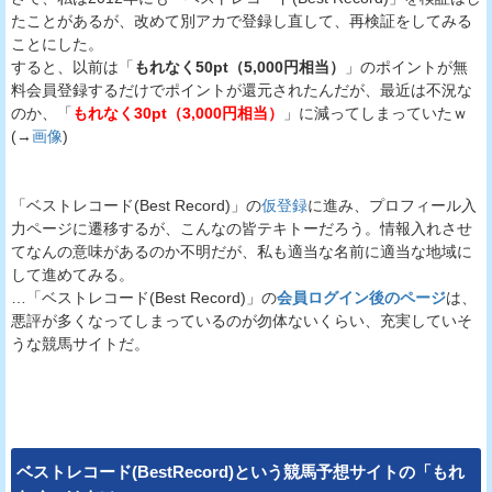
たことがあるが、改めて別アカで登録し直して、再検証をしてみる
ことにした。
すると、以前は「
もれなく50pt（5,000円相当）
」のポイントが無
料会員登録するだけでポイントが還元されたんだが、最近は不況な
のか、「
もれなく30pt（3,000円相当）
」に減ってしまっていたｗ
(→
画像
)
「ベストレコード(Best Record)」の
仮登録
に進み、プロフィール入
力ページに遷移するが、こんなの皆テキトーだろう。情報入れさせ
てなんの意味があるのか不明だが、私も適当な名前に適当な地域に
して進めてみる。
…「ベストレコード(Best Record)」の
会員ログイン後のページ
は、
悪評が多くなってしまっているのが勿体ないくらい、充実していそ
うな競馬サイトだ。
ベストレコード(BestRecord)
という
競馬予想サイト
の「もれ