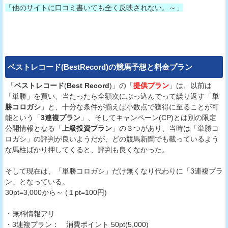
「他のサイトに口コミ書いても全く反映されない。～」
ベストレコード(BestRecord)
の競馬予想と料金プラン
「
ベストレコード
(
Best Record
)」の「
提供プラン
」は、以前は
「単勝」を買い、当たったら全額次にぶっ込んでって繰り返す「
単
勝コロガシ
」と、十分な条件が揃えば小数点で獲得に至ることが可
能という「
3連複プラン
」、そしてキャンペーン(CP)とは別の限定
公開情報となる「
上級投資プラン
」の３つがあり、当時は「単勝コ
ロガシ」の評判が良いようだが、どの競馬新聞でも載っているよう
な馬柱ばかり押してくると、評判も良くなかった。
そして現在は、「単勝コロガシ」だけ無くなり代わりに「3連複プラ
ン」となっている。
30pt=3,000から～ (１pt=100円)
・無料情報アリ
・3連複プラン： 消費ポイント 50pt(5,000)