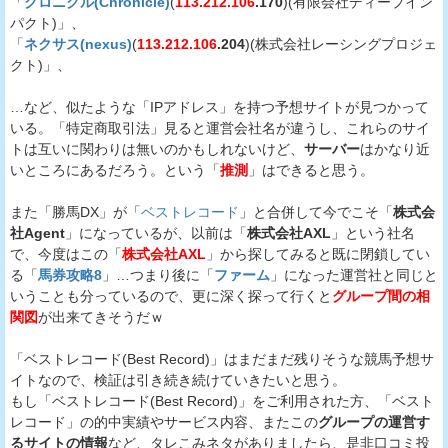
「
クロニクル(Chronicle)
(
113.212.106
.170
)(有限会社ディープイン
パクト)」、
「
ネクサス(nexus)
(
113.212.106
.204
)(株式会社レーシングプロジェ
クト)」、
…など、似たような「IPアドレス」を持つ予想サイトが見つかって
いる。「特定商取引法」見ると運営会社名が違うし、これらのサイ
トは互いに関わりは無いのかもしれないけど、
サーバー
はかなり近
いところにあるだろう。という「
推測
」はできると思う。
また「勝馬DX」が「
ベストレコード
」と合併して今でこそ「
株式会
社Agent
」になっているが、以前は「
株式会社AXL
」という社名
で、今度はこの「
株式会社AXL
」から探してみると既に閉鎖してい
る「
馬券攻略8
」…つまり後に「
ファーム
」になった運営社と同じと
いうことも分っているので、更に深く探って行くと
グループ間の相
関図
が出来てきそうだｗ
「ベストレコード(Best Record)」はまだまだ残りそうな競馬予想サ
イトなので、検証は引き続き続けていきたいと思う。
もし「ベストレコード(Best Record)」をご利用された方、「ベスト
レコード」の的中実績やサービス内容、またこの
グループの運営す
るサイトの情報
など、タレこみネタがありましたら、是非口コミ投