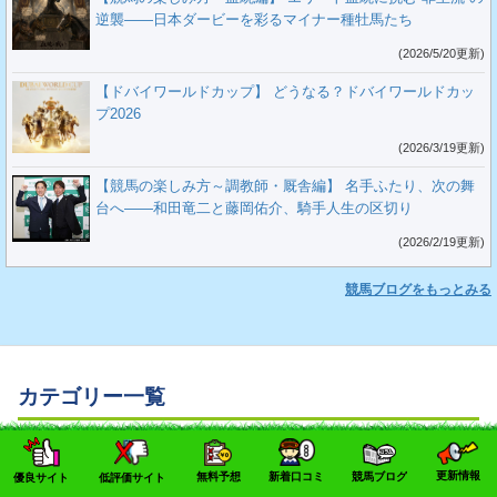
逆襲――日本ダービーを彩るマイナー種牡馬たち
(2026/5/20更新)
【ドバイワールドカップ】 どうなる？ドバイワールドカッ
プ2026
(2026/3/19更新)
【競馬の楽しみ方～調教師・厩舎編】 名手ふたり、次の舞
台へ――和田竜二と藤岡佑介、騎手人生の区切り
(2026/2/19更新)
競馬ブログをもっとみる
カテゴリー一覧
メインメニュー
更新情報
無料予想
新着口コミ
競馬ブログ
優良サイト
低評価サイト