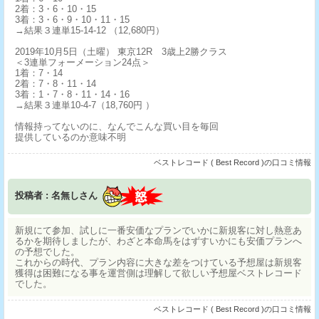
2着：3・6・10・15
3着：3・6・9・10・11・15
→結果３連単15-14-12 （12,680円）
2019年10月5日（土曜） 東京12R 3歳上2勝クラス
＜3連単フォーメーション24点＞
1着：7・14
2着：7・8・11・14
3着：1・7・8・11・14・16
→結果３連単10-4-7（18,760円 ）
情報持ってないのに、なんでこんな買い目を毎回
提供しているのか意味不明
ベストレコード ( Best Record )の口コミ情報
投稿者 : 名無しさん
新規にて参加、試しに一番安価なプランでいかに新規客に対し熱意あ
るかを期待しましたが、わざと本命馬をはずすいかにも安価プランへ
の予想でした。
これからの時代、プラン内容に大きな差をつけている予想屋は新規客
獲得は困難になる事を運営側は理解して欲しい予想屋ベストレコード
でした。
ベストレコード ( Best Record )の口コミ情報