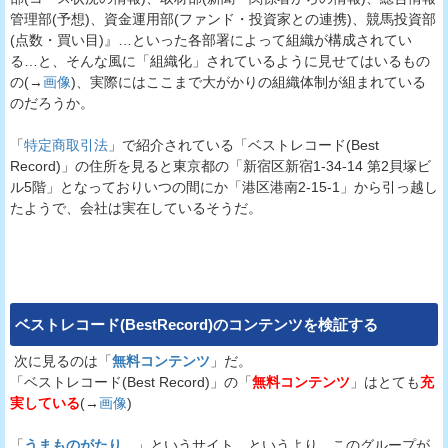
管理部(予想)、資金運用部(ファンド・投資家との連携)、競馬投資部
(点数・買い目)』…といった各部署によって組織が構成されてい
る…と、そんな風に「組織化」されているように見せてはいるもの
の(→
画像
)、実際にはここまで大がかりの組織体制が組まれている
のだろうか。
「
特定商取引法
」で紹介されている「ベストレコード(Best
Record)」の住所を見ると東京都の「新宿区新宿1-34-14 第2貝塚ビ
ル5階」となっておりいつの間にか「港区港南2-15-1」から引っ越し
たようで、会社は実在しているそうだ。
ベストレコード(BestRecord)
のコンテンツを検証する
次に見るのは「
無料コンテンツ
」だ。
「ベストレコード(Best Record)」の「
無料コンテンツ
」はとても
充
実している
(→
画像
)
「
うまものがたり。
」というサイト…というより、このグループが