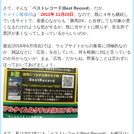
さて、そんな「
ベストレコード
(
Best Record
)」だが、
ドメイン取得日
は「
2011年 11月23日
」なので、既に４年も継続し
ているサイトで、老婆心ながらも「勝馬DX」と合併しても印象が悪
くなるだけのような気がするが、既に当サイトに限らず、至る所で
悪評が多くなってしまっているからいいのか。
最近(2016年6月現在)では、ウェブサイトからの集客に消極的なの
か、雑誌などに「広告」を出していた。何を根拠に3位と言っている
のか分からないが、まぁ「広告」だからね。野暮なことは言わずに
ほっておいてあげましょう。
さて、私は2012年にも「ベストレコード(Best Record)」を検証はし