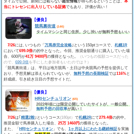
タイムで公開。新聞には載らない
超生情報
が得られるということは、
本
当にトレセンに出入りしている証拠
でもあり、評価が高い！
【優良】
競馬裏街道
(146)
タイムマシンと同じ住所。少し渋いが無料予想もいい
7/26
には, いつもの「
万馬券完全攻略
｣という150ptコースで、
札幌1R
において
699.0倍
の的中となった。今回、推奨金額通りに購入していた場
合、600円が
41万 9400円
の獲得となった。
（いつもの低額コースだった
ので、
699.0倍
を手にした参加者もいたのでは？）
「競馬裏街道」は、平日は地方競馬・土日は中央競馬の予想を提供して
おり、予想見解は添えられていないが、
無料予想の長期検証
では
116%
と
好成績。引き続き注目の予想サイトだ。
【優良】
HRIセンチュリオン
(65)
2022年頃には限定公開していたサイトが、一般公開。
無料予想の回収率
が高い！
7/26
は｢
精選2鞍
｣というコース
(180pt）
で
札幌2R
にて
279.4倍
の的中。
推奨金額で馬券購入した場合、
25万 1460円
の獲得となった。
また、「
HRIセンチュリオン
」でも、
1ヶ月以上にわたる継続検証
を実施