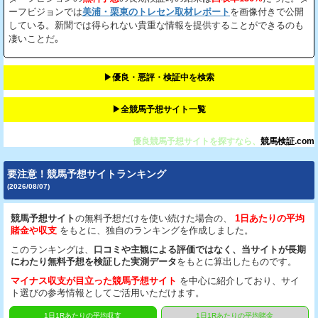
ーフビジョンでは
美浦・栗東のトレセン取材レポート
を画像付きで公開
している。新聞では得られない貴重な情報を提供することができるのも
凄いことだ｡
▶︎優良・悪評・検証中を検索
▶︎全競馬予想サイト一覧
優良競馬予想サイトを探すなら、
競馬検証.com
要注意！競馬予想サイトランキング
(2026/08/07)
競馬予想サイト
の無料予想だけを使い続けた場合の、
1日あたりの平均
賭金や収支
をもとに、独自のランキングを作成しました。
このランキングは、
口コミや主観による評価ではなく、当サイトが長期
にわたり無料予想を検証した実測データ
をもとに算出したものです。
マイナス収支が目立った競馬予想サイト
を中心に紹介しており、サイ
ト選びの参考情報としてご活用いただけます。
1日1Rあたりの平均収支
1日1Rあたりの平均賭金