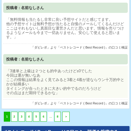
投稿者 : 名前なしさん
「無料情報も当たるし非常に良い予想サイトだと感じてます。
他の予想サイトは無料予想が当たると自慢のメールしてくるんだけど
ここはそれもないし真面目な運営さんだと思います。情報を売りつけ
るようなメールも今まで一切ありません。安心して使えると思いま
す。」
「ダビレポ」より「ベストレコード ( Best Record )」の口コミ検証
投稿者 : 名前なしさん
「3連単と上級は２つとも的中あったけど±0でした
今回は運が無いなあ
ここの情報は結果をよく見てみると3着と4着が逆ならウン十万的中と
かが結構多い
タイミングが合ったときに大きい的中でるのだろうけど
その点はまだ期待できるかな」
「ダビレポ」より「ベストレコード ( Best Record )」の口コミ検証
1
2
3
4
5
6
...
8
＞