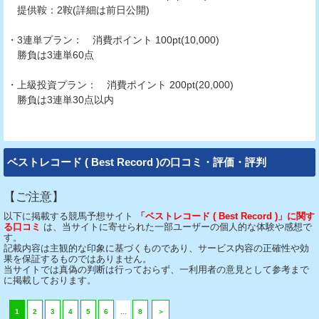
提供鞍：2鞍(詳細は前日公開)
・3連単プラン： 消費ポイント 100pt(10,000)
勝負は3連単60点
・上級投資プラン： 消費ポイント 200pt(20,000)
勝負は3連単30点以内
ベストレコード ( Best Record )の口コミ・評価・評判
【ご注意】
以下に掲載する競馬予想サイト
「ベストレコード ( Best Record )」に関す
る口コミ
は、当サイトに寄せられた一部ユーザーの個人的な体験や感想で
す。
記載内容は主観的な印象に基づくものであり、サービス内容の正確性や効
果を保証するものではありません。
当サイトでは真偽の判断は行っておらず、一利用者の意見として参考まで
に掲載しております。
1
2
3
4
5
6
...
8
＞