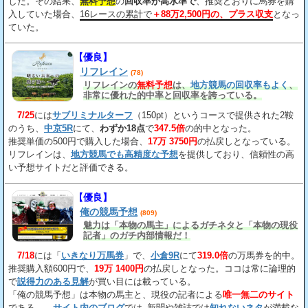
した。その結果、
無料予想
の
回収率が高水準で
、推奨どおりに馬券を購
入していた場合、
16レースの累計で
＋88万2,500円の、プラス収支
となっ
ていた。
【優良】
リフレイン
(78)
リフレインの
無料予想
は、
地方競馬の回収率もよく
、
非常に優れた的中率と回収率を誇っている。
7/25
には
サブリミナルターフ
（150pt）というコースで提供された2鞍
のうち、
中京5R
にて、
わずか18点
で
347.5倍
の的中となった。
推奨単価の500円で購入した場合、
17万 3750円
の払戻しとなっている。
リフレインは、
地方競馬でも高精度な予想
を提供しており、信頼性の高
い予想サイトだと評価できる。
【優良】
俺の競馬予想
(809)
魅力は「本物の馬主」によるガチネタと「本物の現役
記者」のガチ内部情報だ！
7/18
には「
いきなり万馬券
」で、
小倉9R
にて
319.0倍
の万馬券を的中。
推奨購入額600円で、
19万 1400円
の払戻しとなった。ココは常に論理的
で
説得力のある見解
が買い目には載っている。
「俺の競馬予想」は本物の馬主と、現役の記者による
唯一無二のサイト
である。
サイト内のブログ
では､新聞や雑誌では
知れないネタ
が満載な