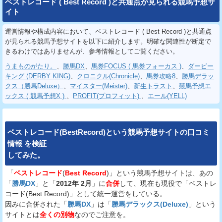
ベストレコード ( Best Record )と共通点が見られる競馬予想サ
イト
運営情報や構成内容において、ベストレコード ( Best Record )と共通点
が見られる競馬予想サイトを以下に紹介します。明確な関連性が断定で
きるわけではありませんが、参考情報としてご覧ください。
うまものがたり。
、
勝馬DX
、
馬券FOCUS ( 馬券フォーカス )
、
ダービー
キング (DERBY KING)
、
クロニクル(Chronicle)
、
馬券攻略8
、
勝馬デラッ
クス（勝馬Deluxe）
、
マイスター(Meister)
、
新生トラスト
、
競馬予想エ
ックス ( 競馬予想X )
、
PROFIT(プロフィット)
、
エール(YELL)
ベストレコード(BestRecord)
という
競馬予想サイト
の
口コミ
情報
を
検証
してみた。
「
ベストレコード
(
Best Record
)」という競馬予想サイトは、あの
「
勝馬DX
」と「
2012年 2月
」に
合併
して、現在も現役で「ベストレ
コード(Best Record)」として統一運営をしている。
因みに合併された「
勝馬DX
」は「
勝馬デラックス(Deluxe)
」という
サイトとは
全くの別物
なのでご注意を。