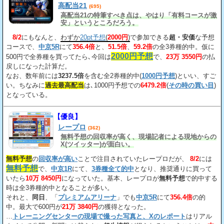
高配当21
(695)
高配当21の特筆すべき点は、やはり「有料コースが激
安」というところだろう。
8/2
にもなんと、
わずか
20pt予想
(
2000円
)
で参加できる
超・安価
な予想
コースで、
中京5R
にて
356.4倍
と、
51.5倍
、
59.2倍
の全3券種的中。仮に
2000円予想
500円で全券種を買ってたら､今回は
で、
23万 3550円
の払
戻しになった計算だ。
なお、数年前には
3237.5倍
を含む全2券種的中(
1000円予想
)といい、すご
い。ちなみに
過去最高配当
は､1000円予想での
6479.2倍
(
その時の買い目
)
となっている。
【優良】
レープロ
(362)
無料予想の回収率が高く、現場記者による現地からの
X(ツイッター)が面白い。
無料予想
の
回収率が高い
ことで注目されていたレープロだが、
8/2
には
無料予想
で、
中京1R
にて、
3券種全て的中
となり、推奨通りに買って
いたら
10万 8450円
になっていた。基本、レープロが
無料予想
で的中する
時は全3券種的中となることが多い。
それと、
同日
、「
プレミアムアリーナ
」でも
中京5R
にて
356.4倍
の的
中。最大で600円が
21万 3840円
の獲得となった。
…
トレーニングセンターの現場で撮った写真と、Xのレポート
はリアル