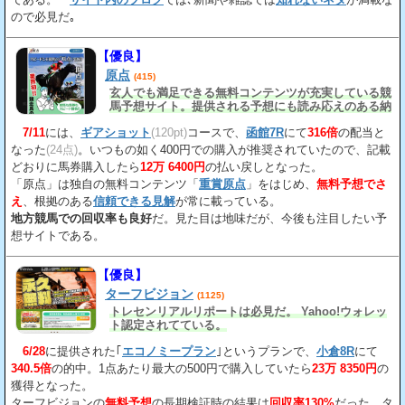
ので必見だ｡
【優良】
原点
(415)
玄人でも満足できる無料コンテンツが充実している競
馬予想サイト。提供される予想にも読み応えのある納
得の見解
が載っている。
7/11
には、
ギアショット
(120pt)
コースで、
函館7R
にて
316倍
の配当と
なった
(24点)
。いつもの如く400円での購入が推奨されていたので、記載
どおりに馬券購入したら
12万 6400円
の払い戻しとなった。
「原点」は独自の無料コンテンツ「
重賞原点
」をはじめ、
無料予想でさ
え
、根拠のある
信頼できる見解
が常に載っている。
地方競馬での回収率も良好
だ。見た目は地味だが、今後も注目したい予
想サイトである。
【優良】
ターフビジョン
(1125)
トレセンリアルリポートは必見だ。 Yahoo!ウォレッ
ト認定されてている。
6/28
に提供された｢
エコノミープラン
｣というプランで、
小倉8R
にて
340.5倍
の的中。1点あたり最大の500円で購入していたら
23万 8350円
の
獲得となった。
ターフビジョンの
無料予想
の長期検証時の結果は
回収率130%
だった。タ