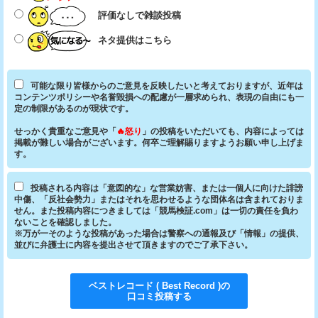
評価なしで雑談投稿
ネタ提供はこちら
可能な限り皆様からのご意見を反映したいと考えておりますが、近年は
コンテンツポリシーや名誉毀損への配慮が一層求められ、表現の自由にも一
定の制限があるのが現状です。
せっかく貴重なご意見や「
🔥怒り
」の投稿をいただいても、内容によっては
掲載が難しい場合がございます。何卒ご理解賜りますようお願い申し上げま
す。
投稿される内容は「意図的な」な営業妨害、または一個人に向けた誹謗
中傷、「反社会勢力」またはそれを思わせるような団体名は含まれておりま
せん。また投稿内容につきましては「競馬検証.com」は一切の責任を負わ
ないことを確認しました。
※万が一そのような投稿があった場合は警察への通報及び「情報」の提供、
並びに弁護士に内容を提出させて頂きますのでご了承下さい。
ベストレコード ( Best Record )
の
口コミ投稿する