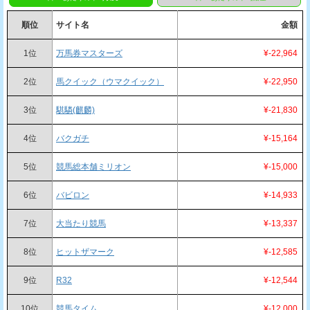
順位
サイト名
金額
1位
万馬券マスターズ
¥-22,964
2位
馬クイック（ウマクイック）
¥-22,950
3位
騏驎(麒麟)
¥-21,830
4位
バクガチ
¥-15,164
5位
競馬総本舗ミリオン
¥-15,000
6位
バビロン
¥-14,933
7位
大当たり競馬
¥-13,337
8位
ヒットザマーク
¥-12,585
9位
R32
¥-12,544
10位
競馬タイム
¥-12,000