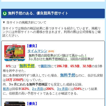
無料予想のある、優良競馬予想サイト
▼ 当サイトの掲載方針について
当サイトでは独自の検証結果に基づきサイトを紹介しています。掲載リ
ンクには外部サイトへの遷移が含まれます。利用の際は公式情報をご確
認ください。
【優良】
タイムマシン
(243)
無料予想の回収率がズバ抜けて高かった！
3ヶ月かけた無料予想検証は、1回目の回収率が
163%、2回目が206%、3回目が534%だ。
無料予想
8/5
には「
」で
園田7R
にて
286.7倍
、
65.5倍
、
32.5倍
の全3券
種を的中させた。
無料予想
仮に各券種500円ずつ購入していた場合、
なのに、合計払戻額
は
19万 2350円
になっていた。
尚、
3ヶ月にわたる無料予想検証
でも安定した成績を記録。
初月
は回収率
163%
、
2ヶ月目
は
206%
、
3ヶ月目
には
534%
という結果
に。信頼度の高い予想サイトであることが確認できる。
【優良】