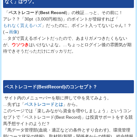
なく」はウソ。
「
ベストレコード
(
Best Record
)」の検証…っと、その前に！
アレ？？「30pt（3,000円相当)」のポイントが登録すれば「
もれなく貰えるハズ
」だったのに、ポイント入ってないじゃん！？
(→
画像
)
…タダで貰えるポイントだったので、あまりガメつきたくもない
が、
ウソつき
はいけないよな。…ちょっとログイン後の雰囲気が期
待できそうだっただけにガッカリだ。
ベストレコード(BestRecord)
のコンセプト？
サイト内のメニューバーを順に押して中を見てみよう。
…先ずは「
ベストレコードとは
」から。
このページでは「楽しみながら資金を増やしましょう」というコン
セプトで「ベストレコード(Best Record)」は投資サポートをする競
馬予想サイトのようだ？
『馬データ管理部(血統・適正などの条件とすり合わす)、環境管理
部(コース状況の情報)、取材部(新聞・関係者からの情報)、総合情報