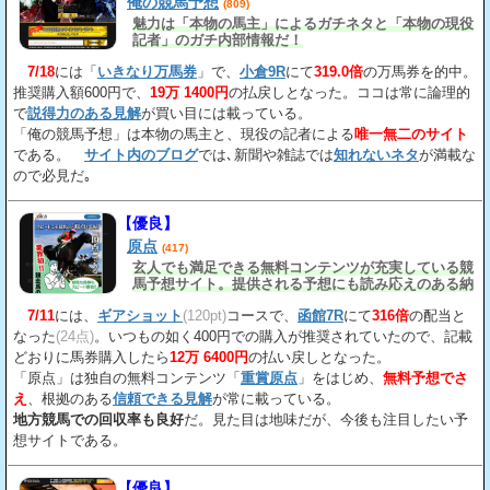
俺の競馬予想
(809)
魅力は「本物の馬主」によるガチネタと「本物の現役
記者」のガチ内部情報だ！
7/18
には「
いきなり万馬券
」で、
小倉9R
にて
319.0倍
の万馬券を的中。
推奨購入額600円で、
19万 1400円
の払戻しとなった。ココは常に論理的
で
説得力のある見解
が買い目には載っている。
「俺の競馬予想」は本物の馬主と、現役の記者による
唯一無二のサイト
である。
サイト内のブログ
では､新聞や雑誌では
知れないネタ
が満載な
ので必見だ｡
【優良】
原点
(417)
玄人でも満足できる無料コンテンツが充実している競
馬予想サイト。提供される予想にも読み応えのある納
得の見解
が載っている。
7/11
には、
ギアショット
(120pt)
コースで、
函館7R
にて
316倍
の配当と
なった
(24点)
。いつもの如く400円での購入が推奨されていたので、記載
どおりに馬券購入したら
12万 6400円
の払い戻しとなった。
「原点」は独自の無料コンテンツ「
重賞原点
」をはじめ、
無料予想でさ
え
、根拠のある
信頼できる見解
が常に載っている。
地方競馬での回収率も良好
だ。見た目は地味だが、今後も注目したい予
想サイトである。
【優良】