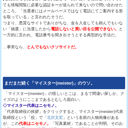
ても情報閲覧に必要な認証キーが送られて来ないので問い合わせた
ところ、「当選者にはメールベースではなく電話にてご案内する形
を取っている」と言われたそうだ。
つまり、悪質なサイトでありがちな、金を入金しても頼んでもいな
い「抽選」に当選したから
電話しないと買い目を公開できない。
と
一方的に言われ、電話番号を聞き出そうとする典型的な手法だ。
…事実なら、
とんでもないクソサイトだ。
まだまだ続く「
マイスター(meister)
」のウソ。
「マイスター(meister)」の怪しいとこは、まるで間違い探しか、ク
イズのようにここまであるとむしろ面白い。
◇マイスター代表はニセモノ。
「代表取締役の挨拶」をクリックすると、マイスター(meister)代表
取締役という「役」で「
北沢文宏
」という名前の人物画像がある
が、この
代表はニセモノ。
「写真素材」であることが判明。そのお