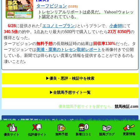
ターフビジョン
(1125)
トレセンリアルリポートは必見だ。 Yahoo!ウォレッ
ト認定されてている。
6/28
に提供された｢
エコノミープラン
｣というプランで、
小倉8R
にて
340.5倍
の的中。1点あたり最大の500円で購入していたら
23万 8350円
の
獲得となった。
ターフビジョンの
無料予想
の長期検証時の結果は
回収率130%
だった。タ
ーフビジョンでは
美浦・栗東のトレセン取材レポート
を画像付きで公開
している。新聞では得られない貴重な情報を提供することができるのも
凄いことだ｡
▶︎優良・悪評・検証中を検索
▶︎全競馬予想サイト一覧
優良競馬予想サイトを探すなら、
競馬検証.com
要注意！競馬予想サイトランキング
(2026/08/09)
更新情報
無料予想
新着口コミ
競馬ブログ
優良サイト
低評価サイト