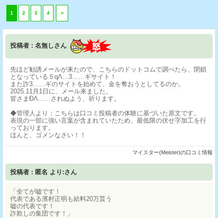
1
2
3
4
＞
投稿者 : 名無しさん
先ほど勧誘メールが来たので、こちらのドットコムで調べたら、閉鎖
となっている５qΛ…3……ギサイト！
また詐3……ギのサイトを始めて、金を奪おうとしてるのか。
2025.11月1日に、メール来ました。
皆さまÐΛ……されぬよう、祈ります。
◆管理人より：こちらは口コミ投稿者の体験に基づいた原文です。
表現の一部に強い言葉が含まれていたため、最低限の伏せ字加工を行
っております。
ほんと、ゴメンなさい！！
マイスター(Meister)の口コミ情報
投稿者 : 匿名 より:さん
「全てが嘘です！
代表である濱村正明も給料20万貰う
嘘の代表です！
詐欺しの集団です！」