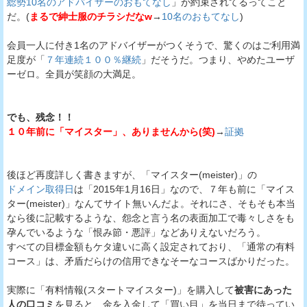
総勢10名のアドバイザーのおもてなし
」が約束されてるってこと
だ。(
まるで紳士服のチラシだなw
→
10名のおもてなし
)
会員一人に付き1名のアドバイザーがつくそうで、驚くのはご利用満
足度が「
７年連続１００％継続
」だそうだ。つまり、やめたユーザ
ーゼロ。全員が笑顔の大満足。
でも、残念！！
１０年前に「マイスター」、ありませんから(笑)
→
証拠
後ほど再度詳しく書きますが、「マイスター(meister)」の
ドメイン取得日
は「2015年1月16日」なので、７年も前に「マイス
ター(meister)」なんてサイト無いんだよ。それにさ、そもそも本当
なら後に記載するような、怨念と言う名の表面加工で毒々しさをも
孕んでいるような「恨み節・悪評」などありえないだろう。
すべての目標金額もケタ違いに高く設定されており、「通常の有料
コース」は、矛盾だらけの信用できなそーなコースばかりだった。
実際に「有料情報(スタートマイスター)」を購入して
被害にあった
人の口コミ
を見ると、金を入金して「買い目」を当日まで待ってい