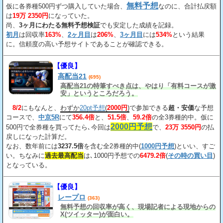
無料予想
仮に各券種500円ずつ購入していた場合、
なのに、合計払戻額
は
19万 2350円
になっていた。
尚、
3ヶ月にわたる無料予想検証
でも安定した成績を記録。
初月
は回収率
163%
、
2ヶ月目
は
206%
、
3ヶ月目
には
534%
という結果
に。信頼度の高い予想サイトであることが確認できる。
【優良】
高配当21
(695)
高配当21の特筆すべき点は、やはり「有料コースが激
安」というところだろう。
8/2
にもなんと、
わずか
20pt予想
(
2000円
)
で参加できる
超・安価
な予想
コースで、
中京5R
にて
356.4倍
と、
51.5倍
、
59.2倍
の全3券種的中。仮に
2000円予想
500円で全券種を買ってたら､今回は
で、
23万 3550円
の払
戻しになった計算だ。
なお、数年前には
3237.5倍
を含む全2券種的中(
1000円予想
)といい、すご
い。ちなみに
過去最高配当
は､1000円予想での
6479.2倍
(
その時の買い目
)
となっている。
【優良】
レープロ
(363)
無料予想の回収率が高く、現場記者による現地からの
X(ツイッター)が面白い。