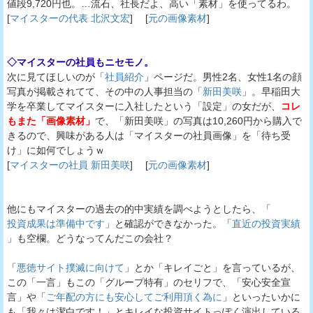
値段9,720円也。…流石、社長だよ、高い「素材」を使ってるわ。
[
マイスターの代表 北沢文宏
] [
元の画像素材
]
◇マイスターの社員もニセモノ。
次に見てほしいのが「
社員紹介
」ページだ。男性2名、女性1名の顔
写真が掲載されてて、その中の人事担当の「
新田美咲
」。早稲田大
学を卒業してマイスターに入社したという「設定」の女だが、
コレ
もまた「画像素材」
で、「新田美咲」の写真は10,260円から購入で
きるので、興味がある人は「マイスターの社員画像」を「待ち受
け」に如何でしょうｗ
[
マイスターの社員 新田美咲
] [
元の画像素材
]
他にもマイスターの過去の的中実績を調べようとしたら、「
投資成果は準備中です
」と確認ができなかった。「
直近の投資実績
」も空欄。どうなってんだこの会社？
「
悪徳サイト撲滅に向けて
」とか「キレイごと」を言っているが、
この「一言」もこの「グループ特有」のセリフで、「安心安全宣
言」や「
ご年配の方にも安心してご利用頂く為に
」といったいかに
も「我々は潔白です！」とキレイな投資サイトっぽく演出している