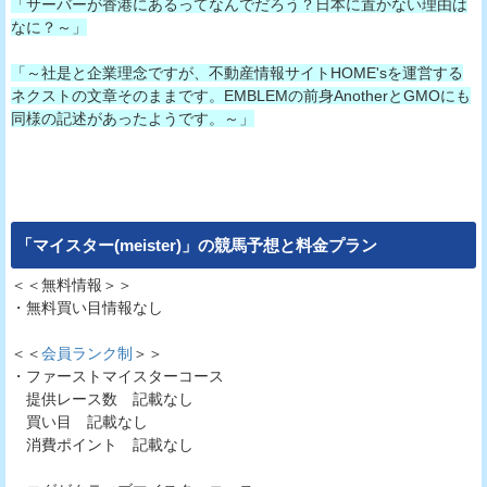
「サーバーが香港にあるってなんでだろう？日本に置かない理由は
なに？～」
「～社是と企業理念ですが、不動産情報サイトHOME'sを運営する
ネクストの文章そのままです。EMBLEMの前身AnotherとGMOにも
同様の記述があったようです。～」
「
マイスター(meister)
」の競馬予想と料金プラン
＜＜無料情報＞＞
・無料買い目情報なし
＜＜
会員ランク制
＞＞
・ファーストマイスターコース
提供レース数 記載なし
買い目 記載なし
消費ポイント 記載なし