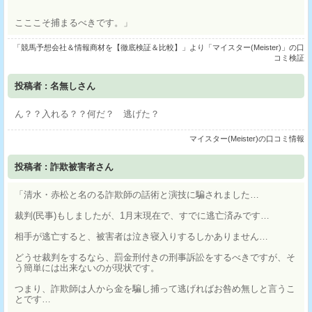
こここそ捕まるべきです。」
「競馬予想会社＆情報商材を【徹底検証＆比較】」より「マイスター(Meister)」の口
コミ検証
投稿者 : 名無しさん
ん？？入れる？？何だ？ 逃げた？
マイスター(Meister)の口コミ情報
投稿者 : 詐欺被害者さん
「清水・赤松と名のる詐欺師の話術と演技に騙されました…
裁判(民事)もしましたが、1月末現在で、すでに逃亡済みです…
相手が逃亡すると、被害者は泣き寝入りするしかありません…
どうせ裁判をするなら、罰金刑付きの刑事訴訟をするべきですが、そ
う簡単には出来ないのが現状です。
つまり、詐欺師は人から金を騙し捕って逃げればお咎め無しと言うこ
とです…