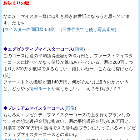
お決まりの嘘。
なにが「マイスター様には引き続きお世話になろうと思っていま
す」だよｗ
[
マイスターの岡田様 58歳
] [
三井住友でも使う写真素材
]
◆エグゼクティブマイスターコース
(
画像
)
このコースは週の平均獲得金額が200万円と、ファーストマイスタ
ーコースに比べてかなり値段が跳ねあがっている。週に200万…つ
まり月800万を獲得できるらしい。嬉しいねー、こんなに稼げたら
(笑)
ファーストとの差額が週140万円、何がそんなに違うのかという
と、どうやら
情報ルート
が違うらしい。…え？それだけ？？
◆プレミアムマイスターコース
(
画像
)
もちろんエグゼクティブマイスターコースの上を行くプランなの
で、その想定獲得金額は桁違い。週の平均獲得金額が500万円と、
月換算で2000万円を獲得できる勝ち組プランになっているｗエグゼ
クティブマイスターコースとの違いは「