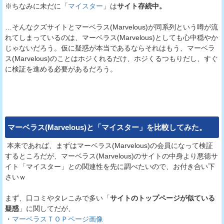
※ちなみに未だに「
マイスター
」は
サイト存続中。
…そんなクズサイトとマーベラス(Marvelous)が同系列という噂が流
れてしまっているのは、マーベラス(Marvelous)としても心中穏やか
じゃないだろう。仮に疑惑が本当であるならそれはもう、マーベラ
ス(Marvelous)のことはホジくれるだけ、ホジくるつもりだし、すぐ
に検証を進める必要があるだろう。
マーベラス(Marvelous)
と「マイスター」を比較してみた。
本来であれば、まずはマーベラス(Marvelous)の会員になって検証
するところだが、マーベラス(Marvelous)のサイトの中身より悪徳サ
イト「マイスター」との関連性を先に調べたいので、お付き合い下
さいｗ
まず、口コミやタレこみで多い「
サイトのトップページが似ている
疑惑
」に関してだが、
・
マーベラスＴＯＰページ画像