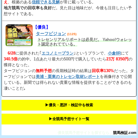
え
、根拠のある
信頼できる見解
が常に載っている。
地方競馬での回収率も良好
だ。見た目は地味だが、今後も注目したい予
想サイトである。
【優良】
ターフビジョン
(1125)
トレセンリアルリポートは必見だ。 Yahoo!ウォレッ
ト認定されてている。
6/28
に提供された｢
エコノミープラン
｣というプランで、
小倉8R
にて
340.5倍
の的中。1点あたり最大の500円で購入していたら
23万 8350円
の
獲得となった。
ターフビジョンの
無料予想
の長期検証時の結果は
回収率130%
だった。タ
ーフビジョンでは
美浦・栗東のトレセン取材レポート
を画像付きで公開
している。新聞では得られない貴重な情報を提供することができるのも
凄いことだ｡
▶︎優良・悪評・検証中を検索
▶︎全競馬予想サイト一覧
優良競馬予想サイトを探すなら、
競馬検証.com