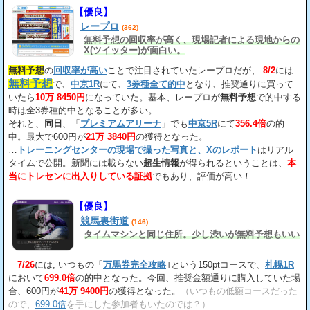
【優良】
レープロ
(362)
無料予想の回収率が高く、現場記者による現地からの
X(ツイッター)が面白い。
無料予想
の
回収率が高い
ことで注目されていたレープロだが、
8/2
には
無料予想
で、
中京1R
にて、
3券種全て的中
となり、推奨通りに買って
いたら
10万 8450円
になっていた。基本、レープロが
無料予想
で的中する
時は全3券種的中となることが多い。
それと、
同日
、「
プレミアムアリーナ
」でも
中京5R
にて
356.4倍
の的
中。最大で600円が
21万 3840円
の獲得となった。
…
トレーニングセンターの現場で撮った写真と、Xのレポート
はリアル
タイムで公開。新聞には載らない
超生情報
が得られるということは、
本
当にトレセンに出入りしている証拠
でもあり、評価が高い！
【優良】
競馬裏街道
(146)
タイムマシンと同じ住所。少し渋いが無料予想もいい
7/26
には, いつもの「
万馬券完全攻略
｣という150ptコースで、
札幌1R
において
699.0倍
の的中となった。今回、推奨金額通りに購入していた場
合、600円が
41万 9400円
の獲得となった。
（いつもの低額コースだった
ので、
699.0倍
を手にした参加者もいたのでは？）