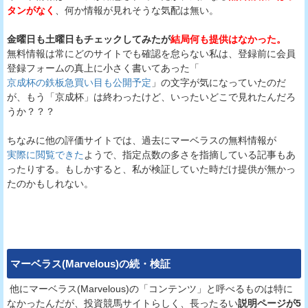
タンがなく
、何か情報が見れそうな気配は無い。
金曜日も土曜日もチェックしてみたが
結局何も提供はなかった。
無料情報は常にどのサイトでも確認を怠らない私は、登録前に会員
登録フォームの真上に小さく書いてあった「
京成杯の鉄板急買い目も公開予定
」の文字が気になっていたのだ
が、もう「京成杯」は終わったけど、いったいどこで見れたんだろ
うか？？？
ちなみに他の評価サイトでは、過去にマーベラスの無料情報が
実際に閲覧できた
ようで、指定点数の多さを指摘している記事もあ
ったりする。もしかすると、私が検証していた時だけ提供が無かっ
たのかもしれない。
マーベラス(Marvelous)
の続・検証
他にマーベラス(Marvelous)の「コンテンツ」と呼べるものは特に
なかったんだが、投資競馬サイトらしく、長ったるい
説明ページが5