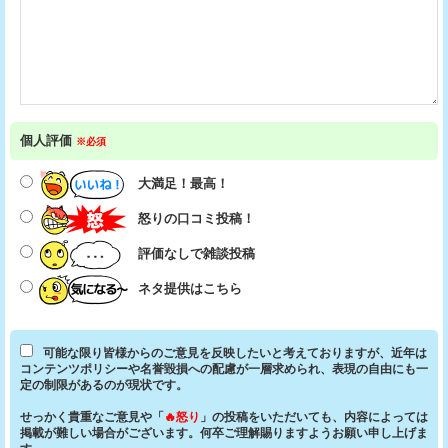
個人評価
※必須
大満足！最高！
怒りの口コミ投稿！
評価なしで雑談投稿
ネタ提供はこちら
可能な限り皆様からのご意見を反映したいと考えておりますが、近年は
コンテンツポリシーや名誉毀損への配慮が一層求められ、表現の自由にも一
定の制限があるのが現状です。
せっかく貴重なご意見や「
🔥怒り
」の投稿をいただいても、内容によっては
掲載が難しい場合がございます。何卒ご理解賜りますようお願い申し上げま