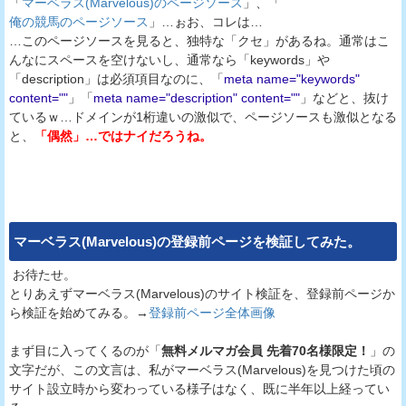
「
マーベラス(Marvelous)のページソース
」、「
俺の競馬のページソース
」…ぉお、コレは…
…このページソースを見ると、独特な「クセ」があるね。通常はこ
んなにスペースを空けないし、通常なら「keywords」や
「description」は必須項目なのに、「
meta name="keywords"
content=""
」「
meta name="description" content=""
」などと、抜け
ているｗ…ドメインが1桁違いの激似で、ページソースも激似となる
と、
「偶然」…ではナイだろうね。
マーベラス(Marvelous)
の登録前ページを検証してみた。
お待たせ。
とりあえずマーベラス(Marvelous)のサイト検証を、登録前ページか
ら検証を始めてみる。→
登録前ページ全体画像
まず目に入ってくるのが「
無料メルマガ会員 先着70名様限定！
」の
文字だが、この文言は、私がマーベラス(Marvelous)を見つけた頃の
サイト設立時から変わっている様子はなく、既に半年以上経ってい