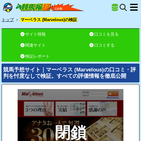
トップ
＞
マーベラス (Marvelous)の検証
サイト情報
口コミを見る
関連サイト
口コミする
検証レポート
競馬予想サイト｜マーベラス (Marvelous)の口コミ・評
判を忖度なしで検証。すべての評価情報を徹底公開
閉鎖