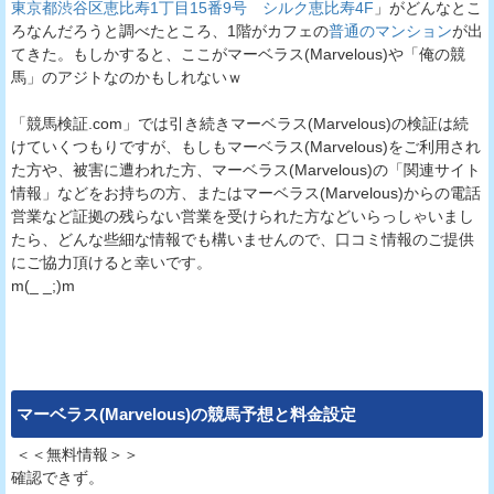
東京都渋谷区恵比寿1丁目15番9号 シルク恵比寿4F
」がどんなとこ
ろなんだろうと調べたところ、1階がカフェの
普通のマンション
が出
てきた。もしかすると、ここがマーベラス(Marvelous)や「俺の競
馬」のアジトなのかもしれないｗ
「競馬検証.com」では引き続きマーベラス(Marvelous)の検証は続
けていくつもりですが、もしもマーベラス(Marvelous)をご利用され
た方や、被害に遭われた方、マーベラス(Marvelous)の「関連サイト
情報」などをお持ちの方、またはマーベラス(Marvelous)からの電話
営業など証拠の残らない営業を受けられた方などいらっしゃいまし
たら、どんな些細な情報でも構いませんので、口コミ情報のご提供
にご協力頂けると幸いです。
m(_ _;)m
マーベラス(Marvelous)
の競馬予想と料金設定
＜＜無料情報＞＞
確認できず。