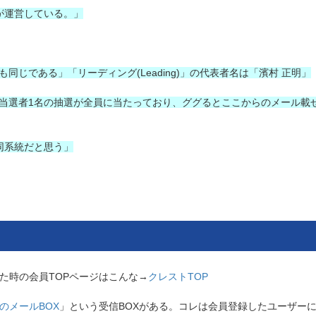
が運営している。」
も同じである」「リーディング(Leading)」の代表者名は「濱村 正明」
当選者1名の抽選が全員に当たっており、ググるとここからのメール載
同系統だと思う」
した時の会員TOPページはこんな→
クレストTOP
のメールBOX
」という受信BOXがある。コレは会員登録したユーザー