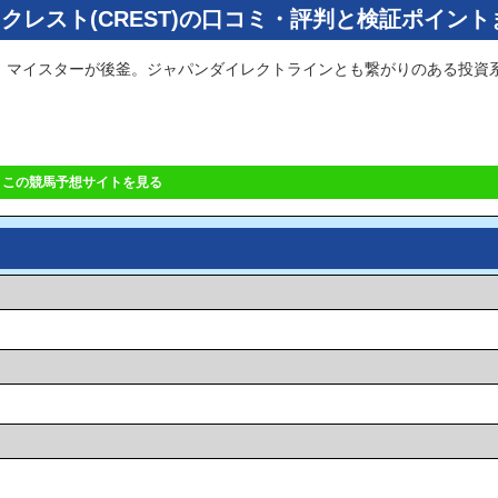
クレスト(CREST)の⼝コミ・評判と検証ポイント
マイスターが後釜。ジャパンダイレクトラインとも繋がりのある投資
この競馬予想サイトを見る