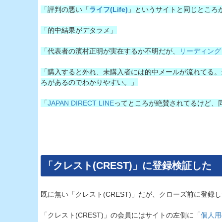
「評判の悪い「
ライフ(Life)
」というサイトと同じところ
「的中結果がデタラメ」
「代表者の濱村正明が実在するか不明だが、
リーディング
「購入すると外れ、未購入者には的中メールが流れてる。
ろがあるのでわかりやすい。」
「
JAPAN DIRECT LINE
ってところが絶賛されてるけど、
「
クレスト(CREST)
」に登録検証した
既に無い「クレスト(CREST)」だが、クローズ前に登録
「クレスト(CREST)」の会員にはサイトの左側に「
個人用