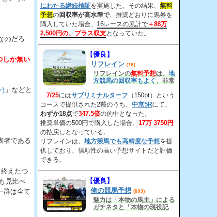
にわたる継続検証
を実施した。その結果、
無料
予想
の
回収率が高水準で
、推奨どおりに馬券を
購入していた場合、
16レースの累計で
＋88万
2,500円の、プラス収支
となっていた。
なのだろ
【優良】
つしか無い
リフレイン
(78)
リフレインの
無料予想
は、
地
方競馬の回収率もよく
、非常
に優れた的中率と回収率を誇
)
」などと
7/25
には
サブリミナルターフ
っている。
（150pt）という
コースで提供された2鞍のうち、
中京5R
にて、
わずか18点
で
347.5倍
の的中となった。
推奨単価の500円で購入した場合、
17万 3750円
の払戻しとなっている。
表者である
リフレインは、
地方競馬でも高精度な予想
を提
供しており、信頼性の高い予想サイトだと評価
できる。
し終えたつ
【優良】
も見比べ
俺の競馬予想
一群は全て
(809)
魅力は「本物の馬主」による
ガチネタと「本物の現役記
者」のガチ内部情報だ！