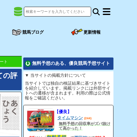
競馬ブログ
更新情報
ート
無料予想のある、優良競馬予想サイト
ての評
▼ 当サイトの掲載方針について
当サイトでは独自の検証結果に基づきサイト
を紹介しています。掲載リンクには外部サイ
トへの遷移が含まれます。利用の際は公式情
報をご確認ください。
【優良】
タイムマシン
(244)
無料予想の回収率がズバ抜け
て高かった！
3ヶ月かけた無料予想検証