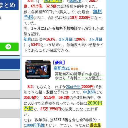
無料予想
は、1回目の回収率が163%、
8/5
には「
」で
園田7R
にて
286.7
まとめ
2回目が206%、3回目が534%
倍
、
65.5倍
、
32.5倍
の全3券種を的中させた。
だ。
無料
仮に各券種500円ずつ購入していた場合、
予想
なのに、合計払戻額は
19万 2350円
になっ
系
ていた。
尚、
3ヶ月にわたる無料予想検証
でも安定した成
績を記録。
初月
は回収率
163%
、
2ヶ月目
は
206%
、
3ヶ月目
には
534%
という結果に。信頼度の高い予想サイ
トであることが確認できる。
【優良】
高配当21
(695)
高配当21の特筆すべき点は、
やはり「有料コースが激安」
というところだろう。
8/2
にもなんと、
わずか
20pt予想
(
2000円
)
で参
加できる
超・安価
な予想コースで、
中京5R
にて
356.4倍
と、
51.5倍
、
59.2倍
の全3券種的中。仮
2000円
に500円で全券種を買ってたら､今回は
予想
で、
23万 3550円
の払戻しになった計算
だ。
なお、数年前には
3237.5倍
を含む全2券種的中
(
1000円予想
)といい、すごい。ちなみに
過去最