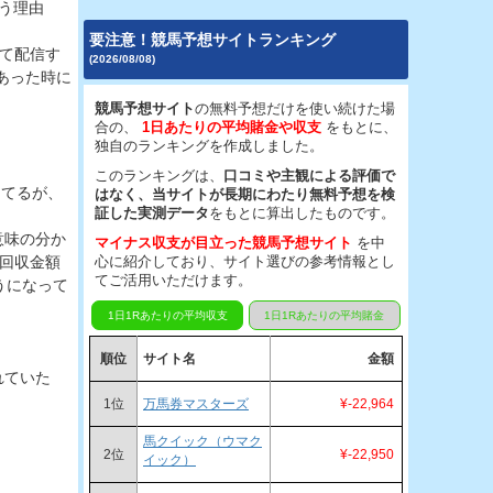
う理由
要注意！競馬予想サイトランキング
にて配信す
(2026/08/08)
かあった時に
競馬予想サイト
の無料予想だけを使い続けた場
合の、
1日あたりの平均賭金や収支
をもとに、
独自のランキングを作成しました。
このランキングは、
口コミや主観による評価で
してるが、
はなく、当サイトが長期にわたり無料予想を検
証した実測データ
をもとに算出したものです。
意味の分か
マイナス収支が目立った競馬予想サイト
を中
回収金額
心に紹介しており、サイト選びの参考情報とし
てご活用いただけます。
うになって
1日1Rあたりの平均収支
1日1Rあたりの平均賭金
順位
サイト名
金額
れていた
1位
万馬券マスターズ
¥-22,964
馬クイック（ウマク
2位
¥-22,950
イック）