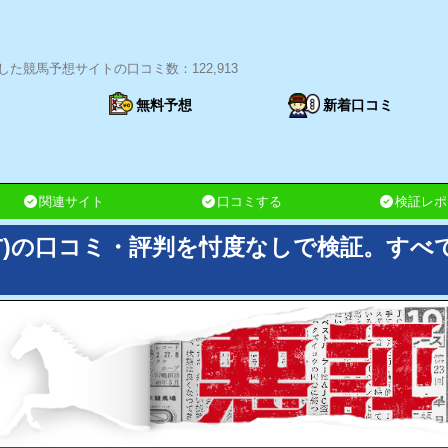
した競馬予想サイトの口コミ数：122,913
ト
無料予想
新着口コミ
関連サイト
口コミする
検証レポ
ST)の口コミ・評判を忖度なしで検証。すべ