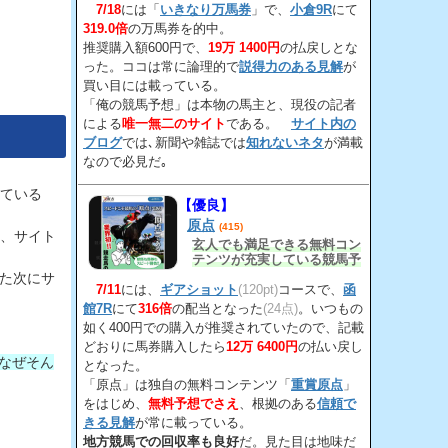
7/18
には「
いきなり万馬券
」で、
小倉9R
にて
319.0倍
の万馬券を的中。
推奨購入額600円で、
19万 1400円
の払戻しとな
った。ココは常に論理的で
説得力のある見解
が
買い目には載っている。
「俺の競馬予想」は本物の馬主と、現役の記者
による
唯一無二のサイト
である。
サイト内の
ブログ
では､新聞や雑誌では
知れないネタ
が満載
なので必見だ｡
れている
【優良】
原点
(415)
、サイト
玄人でも満足できる無料コン
テンツが充実している競馬予
想サイト。提供される予想に
また次にサ
7/11
には、
ギアショット
も読み応えのある納得の見解
(120pt)
コースで、
函
が載っている。
館7R
にて
316倍
の配当となった
(24点)
。いつもの
如く400円での購入が推奨されていたので、記載
どおりに馬券購入したら
12万 6400円
の払い戻し
なぜそん
となった。
「原点」は独自の無料コンテンツ「
重賞原点
」
をはじめ、
無料予想でさえ
、根拠のある
信頼で
きる見解
が常に載っている。
地方競馬での回収率も良好
だ。見た目は地味だ