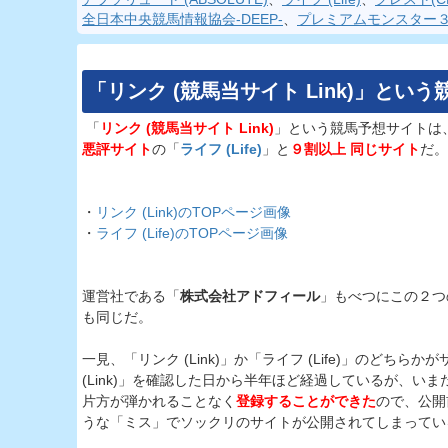
全日本中央競馬情報協会-DEEP-
、
プレミアムモンスター
「
リンク (競馬当サイト Link)
」という
「
リンク (競馬当サイト Link)
」という競馬予想サイトは
悪評サイト
の「
ライフ (Life)
」と
９割以上 同じサイト
だ。
・
リンク (Link)のTOPページ画像
・
ライフ (Life)のTOPページ画像
運営社である「
株式会社アドフィール
」もべつにこの２つ
も同じだ。
一見、「リンク (Link)」か「ライフ (Life)」の
(Link)」を確認した日から半年ほど経過しているが、
片方が弾かれることなく
登録することができた
ので、公開
うな「ミス」でソックリのサイトが公開されてしまってい