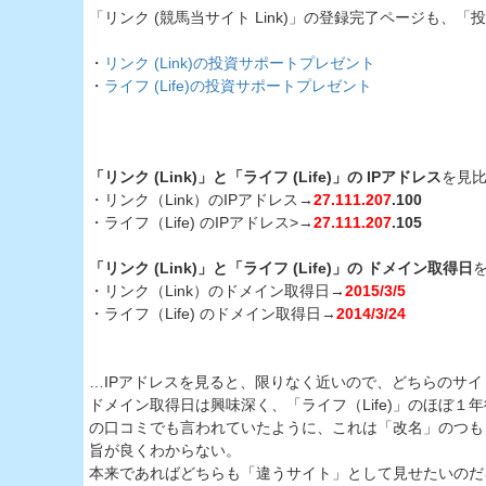
「リンク (競馬当サイト Link)」の登録完了ページも
・
リンク (Link)の投資サポートプレゼント
・
ライフ (Life)の投資サポートプレゼント
「リンク (Link)」と「ライフ (Life)」の IPアドレス
を見
・リンク（Link）のIPアドレス→
27.111.207
.100
・ライフ（Life) のIPアドレス>→
27.111.207
.105
「リンク (Link)」と「ライフ (Life)」の ドメイン取得日
・リンク（Link）のドメイン取得日→
2015/3/5
・ライフ（Life) のドメイン取得日→
2014/3/24
…IPアドレスを見ると、限りなく近いので、どちらのサ
ドメイン取得日は興味深く、「ライフ（Life)」のほぼ１年
の口コミでも言われていたように、これは「改名」のつも
旨が良くわからない。
本来であればどちらも「違うサイト」として見せたいのだ