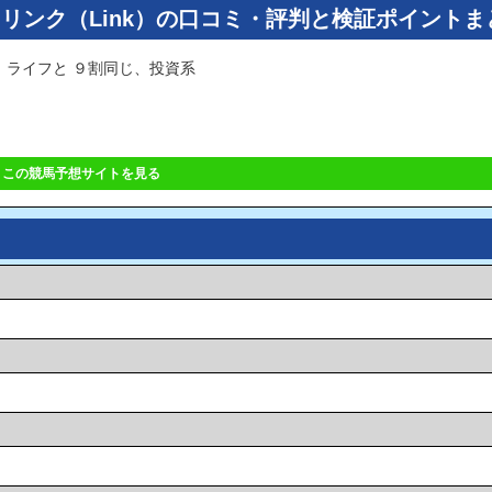
リンク（Link）の⼝コミ・評判と検証ポイントま
ライフと ９割同じ、投資系
この競馬予想サイトを見る