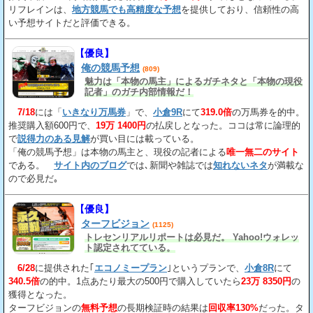
リフレインは、
地方競馬でも高精度な予想
を提供しており、信頼性の高
い予想サイトだと評価できる。
【優良】
俺の競馬予想
(809)
魅力は「本物の馬主」によるガチネタと「本物の現役
記者」のガチ内部情報だ！
7/18
には「
いきなり万馬券
」で、
小倉9R
にて
319.0倍
の万馬券を的中。
推奨購入額600円で、
19万 1400円
の払戻しとなった。ココは常に論理的
で
説得力のある見解
が買い目には載っている。
「俺の競馬予想」は本物の馬主と、現役の記者による
唯一無二のサイト
である。
サイト内のブログ
では､新聞や雑誌では
知れないネタ
が満載な
ので必見だ｡
【優良】
ターフビジョン
(1125)
トレセンリアルリポートは必見だ。 Yahoo!ウォレッ
ト認定されてている。
6/28
に提供された｢
エコノミープラン
｣というプランで、
小倉8R
にて
340.5倍
の的中。1点あたり最大の500円で購入していたら
23万 8350円
の
獲得となった。
ターフビジョンの
無料予想
の長期検証時の結果は
回収率130%
だった。タ