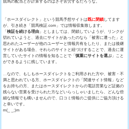
競馬の配当とか計算するのはさぞ苦労するだろうな。
「ホースダイレクト」という競馬予想サイトは
既に閉鎖
してます
が、引き続き「競馬検証.com」では情報収集致します。
「
検証を続ける理由
」としましては、閉鎖していようが、リンクが
切れていようと、過去にサイトがあったのなら「被害に遭った」と
思われたユーザーが他のユーザーと情報共有をしたり、または後継
サイトがある場合、それらのサイトと紐づけすることで、過去に運
営していたサイトの情報を知ることで「
慎重にサイトを選ぶ
」こと
ができるように残しています。
…なので、もしもホースダイレクトをご利用された方や、被害・不
満と思われている方、ホースダイレクトの「関連サイト情報」など
をお持ちの方、またはホースダイレクトからの電話営業など証拠の
残らない営業を受けられた方などいらっしゃいましたら、どんな些
細な情報でも構いませんので、口コミ情報のご提供にご協力頂ける
と幸いです。
m(_ _;)m