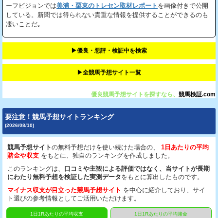
ーフビジョンでは
美浦・栗東のトレセン取材レポート
を画像付きで公開
している。新聞では得られない貴重な情報を提供することができるのも
凄いことだ｡
▶︎優良・悪評・検証中を検索
▶︎全競馬予想サイト一覧
優良競馬予想サイトを探すなら、
競馬検証.com
要注意！競馬予想サイトランキング
(2026/08/10)
競馬予想サイト
の無料予想だけを使い続けた場合の、
1日あたりの平均
賭金や収支
をもとに、独自のランキングを作成しました。
このランキングは、
口コミや主観による評価ではなく、当サイトが長期
にわたり無料予想を検証した実測データ
をもとに算出したものです。
マイナス収支が目立った競馬予想サイト
を中心に紹介しており、サイ
ト選びの参考情報としてご活用いただけます。
1日1Rあたりの平均収支
1日1Rあたりの平均賭金