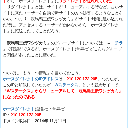
ト
から「ホースダイレクト」に
リダイレクトが送れれていた。
「
リダイレクト
」とは、サイトがリニューアルする時など、古いサ
イトに来たユーザーを自動で新サイトの方へ誘導するようなことを
いい、つまり「競馬覇王伝ワシヅカミ」がサイト閉鎖に追い込まれ
た時に、アクセスするユーザーが勿体ないから「
ホースダイレク
ト
」に転送したってことだろう。
「
競馬覇王伝ワシヅカミ
」のグループサイトについては「→
コチラ
」で確認ができるが、ホースダイレクト(常昇社)がこんなグループ
と関係があったことに驚いた。
ついでに「もう一つ情報」を書いておこう。
ホースダイレクトのIPアドレス
は「
210.129.173.205
」なのだが、
このIPと類似していたのが「
Wステークス
」という競馬サイトで、
「Wステークス」からリニューアルして「競馬覇王伝ワシヅカミ」
になったのである！
ホースダイレクト
(運営社：常昇社)
IP：
210.129.173.205
ドメイン取得日：
2014年 11月11日