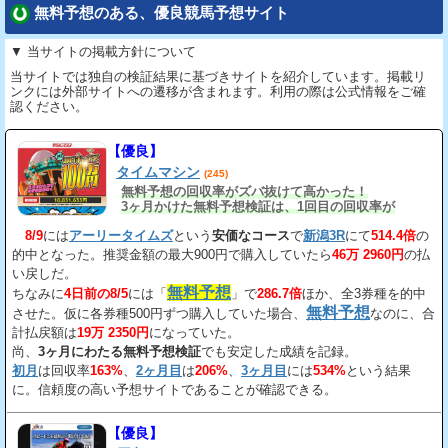
無料予想のある、優良競馬予想サイト
▼ 当サイトの掲載方針について
当サイトでは独自の検証結果に基づきサイトを紹介しています。掲載リ
ンクには外部サイトへの遷移が含まれます。利用の際は公式情報をご確
認ください。
【優良】
タイムマシン
(245)
無料予想の回収率がズバ抜けて高かった！
3ヶ月かけた無料予想検証は、1回目の回収率が
163%、2回目が206%、3回目が534%だ。
8/9
には
アーリータイムズ
という
安価なコース
で
新潟3R
にて
514.4倍
の
的中となった。推奨金額の最大900円で購入していたら
46万 2960円
の払
い戻しだ。
無料予想
ちなみに
4日前の8/5
には「
」で
286.7倍
ほか、全3券種を的中
無料予想
させた。仮に各券種500円ずつ購入していた場合、
なのに、合
計払戻額は
19万 2350円
になっていた。
尚、
3ヶ月にわたる無料予想検証
でも安定した成績を記録。
初月
は回収率
163%
、
2ヶ月目
は
206%
、
3ヶ月目
には
534%
という結果
に。信頼度の高い予想サイトであることが確認できる。
【優良】