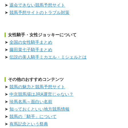
退会できない競馬予想サイト
競馬予想サイトのトラブル対策
女性騎手・女性ジョッキーについて
全国の女性騎手まとめ
藤田菜七子騎手まとめ
伝説の美人騎手ミカエル・ミシェルとは
その他のおすすめコンテンツ
競馬の魅力と競馬予想サイト
中京競馬場はJRA運営じゃない？
珍馬名馬～面白い名前
知っておくといい地方競馬情報
競馬の「騎手」について
有馬記念という祭典