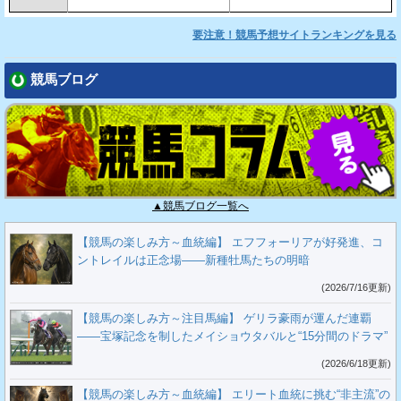
要注意！競馬予想サイトランキングを見る
競馬ブログ
▲競馬ブログ一覧へ
【競馬の楽しみ方～血統編】 エフフォーリアが好発進、コ
ントレイルは正念場――新種牡馬たちの明暗
(2026/7/16更新)
【競馬の楽しみ方～注目馬編】 ゲリラ豪雨が運んだ連覇
――宝塚記念を制したメイショウタバルと“15分間のドラマ”
(2026/6/18更新)
【競馬の楽しみ方～血統編】 エリート血統に挑む“非主流”の