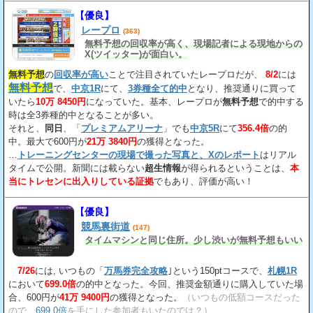
【優良】
レープロ
(363)
無料予想の回収率が高く、現場記者による現地からの
X(ツイッター)が面白い。
無料予想
の
回収率が高い
ことで注目されていたレープロだが、
8/2
には
無料予想
で、
中京1R
にて、
3券種全て的中
となり、推奨通りに買って
いたら
10万 8450円
になっていた。基本、レープロが
無料予想
で的中する
時は全3券種的中となることが多い。
それと、
同日
、「
プレミアムアリーナ
」でも
中京5R
にて
356.4倍
の的
中。最大で600円が
21万 3840円
の獲得となった。
…
トレーニングセンターの現場で撮った写真と、Xのレポート
はリアル
タイムで公開。新聞には載らない
超生情報
が得られるということは、
本
当にトレセンに出入りしている証拠
でもあり、評価が高い！
【優良】
競馬裏街道
(147)
タイムマシンと同じ住所。少し渋いが無料予想もいい
7/26
には, いつもの「
万馬券完全攻略
｣という150ptコースで、
札幌1R
において
699.0倍
の的中となった。今回、推奨金額通りに購入していた場
合、600円が
41万 9400円
の獲得となった。
（いつもの低額コースだった
ので、
699.0倍
を手にした参加者もいたのでは？）