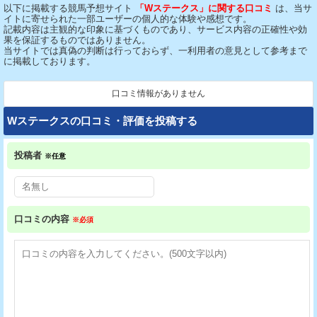
以下に掲載する競馬予想サイト
「Wステークス」に関する口コミ
は、当サ
イトに寄せられた一部ユーザーの個人的な体験や感想です。
記載内容は主観的な印象に基づくものであり、サービス内容の正確性や効
果を保証するものではありません。
当サイトでは真偽の判断は行っておらず、一利用者の意見として参考まで
に掲載しております。
口コミ情報がありません
Wステークスの口コミ・評価を投稿する
投稿者
※任意
口コミの内容
※必須