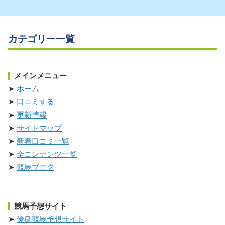
カテゴリー一覧
メインメニュー
ホーム
口コミする
更新情報
サイトマップ
新着口コミ一覧
全コンテンツ一覧
競馬ブログ
競馬予想サイト
優良競馬予想サイト