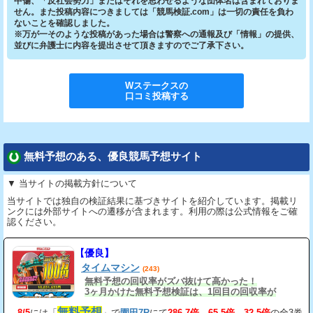
中傷、「反社会勢力」またはそれを思わせるような団体名は含まれておりま
せん。また投稿内容につきましては「競馬検証.com」は一切の責任を負わ
ないことを確認しました。
※万が一そのような投稿があった場合は警察への通報及び「情報」の提供、
並びに弁護士に内容を提出させて頂きますのでご了承下さい。
Wステークス
の
口コミ投稿する
無料予想のある、優良競馬予想サイト
▼ 当サイトの掲載方針について
当サイトでは独自の検証結果に基づきサイトを紹介しています。掲載リ
ンクには外部サイトへの遷移が含まれます。利用の際は公式情報をご確
認ください。
【優良】
タイムマシン
(243)
無料予想の回収率がズバ抜けて高かった！
3ヶ月かけた無料予想検証は、1回目の回収率が
163%、2回目が206%、3回目が534%だ。
無料予想
8/5
には「
」で
園田7R
にて
286.7倍
、
65.5倍
、
32.5倍
の全3券