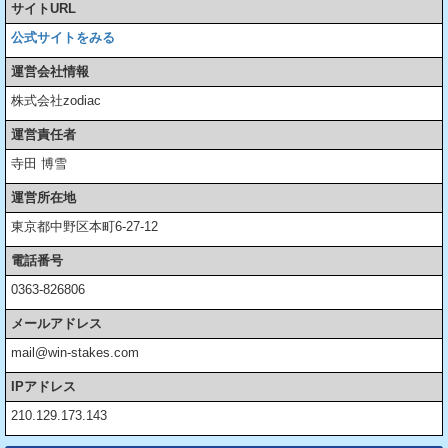
サイトURL
公式サイトをみる
運営会社情報
株式会社zodiac
運営責任者
寺田 博雪
運営所在地
東京都中野区本町6-27-12
電話番号
0363-826806
メールアドレス
mail@win-stakes.com
IPアドレス
210.129.173.143