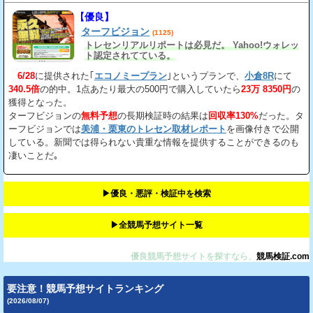
【優良】
ターフビジョン
(1125)
トレセンリアルリポートは必見だ。 Yahoo!ウォレッ
ト認定されてている。
6/28
に提供された｢
エコノミープラン
｣というプランで、
小倉8R
にて
340.5倍
の的中。1点あたり最大の500円で購入していたら
23万 8350円
の
獲得となった。
ターフビジョンの
無料予想
の長期検証時の結果は
回収率130%
だった。タ
ーフビジョンでは
美浦・栗東のトレセン取材レポート
を画像付きで公開
している。新聞では得られない貴重な情報を提供することができるのも
凄いことだ｡
▶︎優良・悪評・検証中を検索
▶︎全競馬予想サイト一覧
優良競馬予想サイトを探すなら、
競馬検証.com
要注意！競馬予想サイトランキング
(2026/08/07)