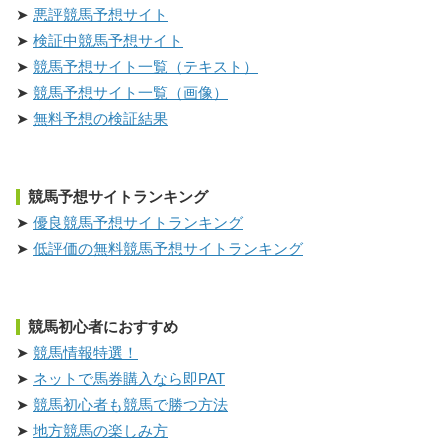
悪評競馬予想サイト
検証中競馬予想サイト
競馬予想サイト一覧（テキスト）
競馬予想サイト一覧（画像）
無料予想の検証結果
競馬予想サイトランキング
優良競馬予想サイトランキング
低評価の無料競馬予想サイトランキング
競馬初心者におすすめ
競馬情報特選！
ネットで馬券購入なら即PAT
競馬初心者も競馬で勝つ方法
地方競馬の楽しみ方