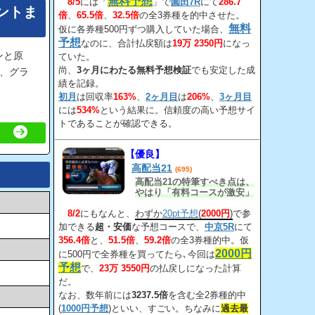
無料予想
は、1回目の回収率が163%、
8/5
には「
」で
園田7R
にて
286.7
ントま
2回目が206%、3回目が534%
倍
、
65.5倍
、
32.5倍
の全3券種を的中させた。
だ。
無料
仮に各券種500円ずつ購入していた場合、
予想
なのに、合計払戻額は
19万 2350円
になっ
ンと原
ていた。
尚、
3ヶ月にわたる無料予想検証
でも安定した成
ト、グラ
績を記録。
初月
は回収率
163%
、
2ヶ月目
は
206%
、
3ヶ月目
には
534%
という結果に。信頼度の高い予想サイ
トであることが確認できる。
【優良】
高配当21
(695)
高配当21の特筆すべき点は、
やはり「有料コースが激安」
というところだろう。
8/2
にもなんと、
わずか
20pt予想
(
2000円
)
で参
加できる
超・安価
な予想コースで、
中京5R
にて
356.4倍
と、
51.5倍
、
59.2倍
の全3券種的中。仮
2000円
に500円で全券種を買ってたら､今回は
予想
で、
23万 3550円
の払戻しになった計算
だ。
なお、数年前には
3237.5倍
を含む全2券種的中
(
1000円予想
)といい、すごい。ちなみに
過去最