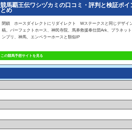
競馬覇王伝ワシヅカミの⼝コミ・評判と検証ポイ
とめ
閉鎖 ホースダイレクトにリダイレクト Wステークスと同じデザイ
稿。パーフェクトホース、神民寺院、馬券救援奉仕団Ark、プラネッ
ンプリ、神馬、エンペラーホースと類似IP
この競馬予想サイトを見る