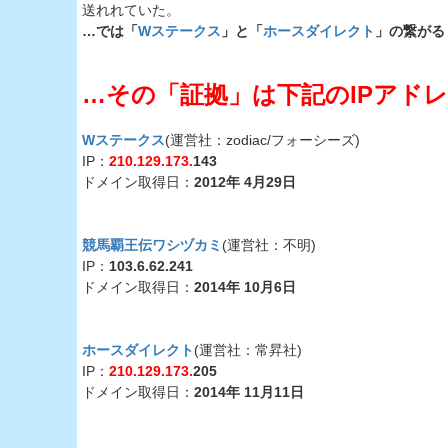
送れれていた。
…では「
Wステークス
」と「
ホースダイレクト
」の繋がる
…その「証拠」は下記のIPアド
Wステークス
(運営社：zodiac/フォーシーズ)
IP：
210.129.173.
143
ドメイン取得日：
2012年 4月29日
競馬覇王伝ワシヅカミ
(運営社：不明)
IP：
103.6.62.241
ドメイン取得日：
2014年 10月6日
ホースダイレクト
(運営社：常昇社)
IP：
210.129.173.
205
ドメイン取得日：
2014年 11月11日