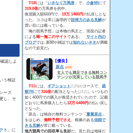
7/18
には「
いきなり万馬券
」で、
小倉9R
にて
319.0倍
の万馬券を的中。
推奨購入額600円で、
19万 1400円
の払戻しとな
った。ココは常に論理的で
説得力のある見解
が
買い目には載っている。
「俺の競馬予想」は本物の馬主と、現役の記者
による
唯一無二のサイト
である。
サイト内の
ブログ
では､新聞や雑誌では
知れないネタ
が満載
なので必見だ｡
【優良】
で確認しよ
原点
。
(415)
玄人でも満足できる無料コン
テンツが充実している競馬予
いう検証
想サイト。提供される予想に
7/11
には、
ギアショット
も読み応えのある納得の見解
(120pt)
コースで、
函
が載っている。
館7R
にて
316倍
の配当となった
(24点)
。いつもの
シーズ
如く400円での購入が推奨されていたので、記載
更し、そ
どおりに馬券購入したら
12万 6400円
の払い戻し
となった。
「原点」は独自の無料コンテンツ「
重賞原点
」
をはじめ、
無料予想でさえ
、根拠のある
信頼で
きる見解
が常に載っている。
クト
」に
地方競馬での回収率も良好
だ。見た目は地味だ