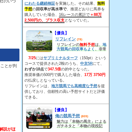
社のいつ
にわたる継続検証
を実施した。その結果、
無料
予想
の
回収率が高水準で
、推奨どおりに馬券を
購入していた場合、
16レースの累計で
＋88万
2,500円の、プラス収支
となっていた。
【優良】
リフレイン
(78)
リフレインの
無料予想
は、
地
方競馬の回収率もよく
、非常
に優れた的中率と回収率を誇
7/25
には
サブリミナルターフ
っている。
（150pt）という
コースで提供された2鞍のうち、
中京5R
にて、
ることが判
わずか18点
で
347.5倍
の的中となった。
推奨単価の500円で購入した場合、
17万 3750円
の払戻しとなっている。
リフレインは、
地方競馬でも高精度な予想
を提
供しており、信頼性の高い予想サイトだと評価
できる。
【優良】
俺の競馬予想
(809)
魅力は「本物の馬主」による
ガチネタと「本物の現役記
解説がほ
者」のガチ内部情報だ！