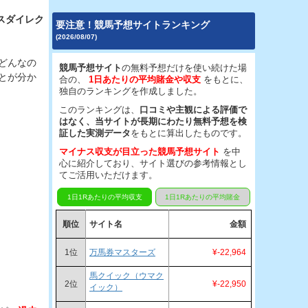
スダイレク
要注意！競馬予想サイトランキング
(2026/08/07)
どんなの
競馬予想サイト
の無料予想だけを使い続けた場
とが分か
合の、
1日あたりの平均賭金や収支
をもとに、
独自のランキングを作成しました。
このランキングは、
口コミや主観による評価で
はなく、当サイトが長期にわたり無料予想を検
証した実測データ
をもとに算出したものです。
マイナス収支が目立った競馬予想サイト
を中
心に紹介しており、サイト選びの参考情報とし
てご活用いただけます。
1日1Rあたりの平均収支
1日1Rあたりの平均賭金
順位
サイト名
金額
1位
万馬券マスターズ
¥-22,964
馬クイック（ウマク
2位
¥-22,950
イック）