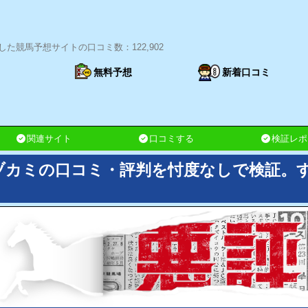
した競馬予想サイトの口コミ数：122,902
ト
無料予想
新着口コミ
関連サイト
口コミする
検証レポ
ヅカミの口コミ・評判を忖度なしで検証。