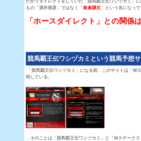
だがリダイレクトをしていた「競馬覇王伝ワシヅカミ」に
もの「酒井朋彦」ではなく「
板倉譲次
」という名になって
「ホースダイレクト」との関係
競馬覇王伝ワシヅカミ
という
競馬予想サ
「競馬覇王伝ワシヅカミ」になる前、このサイトは「
W
明している。
…そのことは「競馬覇王伝ワシヅカミ」と「Wステークス