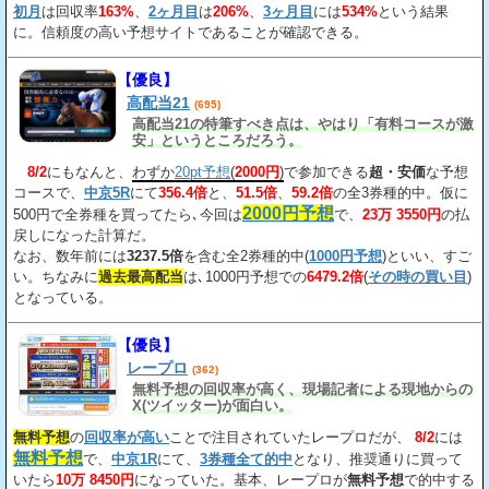
初月
は回収率
163%
、
2ヶ月目
は
206%
、
3ヶ月目
には
534%
という結果
に。信頼度の高い予想サイトであることが確認できる。
【優良】
高配当21
(695)
高配当21の特筆すべき点は、やはり「有料コースが激
安」というところだろう。
8/2
にもなんと、
わずか
20pt予想
(
2000円
)
で参加できる
超・安価
な予想
コースで、
中京5R
にて
356.4倍
と、
51.5倍
、
59.2倍
の全3券種的中。仮に
2000円予想
500円で全券種を買ってたら､今回は
で、
23万 3550円
の払
戻しになった計算だ。
なお、数年前には
3237.5倍
を含む全2券種的中(
1000円予想
)といい、すご
い。ちなみに
過去最高配当
は､1000円予想での
6479.2倍
(
その時の買い目
)
となっている。
【優良】
レープロ
(362)
無料予想の回収率が高く、現場記者による現地からの
X(ツイッター)が面白い。
無料予想
の
回収率が高い
ことで注目されていたレープロだが、
8/2
には
無料予想
で、
中京1R
にて、
3券種全て的中
となり、推奨通りに買って
いたら
10万 8450円
になっていた。基本、レープロが
無料予想
で的中する