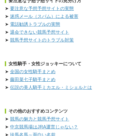
要注意な予想予想サイトの見分け方
要注意な予想予想サイトの実態
迷惑メール（スパム）による被害
電話勧誘トラブルの実態
退会できない競馬予想サイト
競馬予想サイトのトラブル対策
女性騎手・女性ジョッキーについて
全国の女性騎手まとめ
藤田菜七子騎手まとめ
伝説の美人騎手ミカエル・ミシェルとは
その他のおすすめコンテンツ
競馬の魅力と競馬予想サイト
中京競馬場はJRA運営じゃない？
珍馬名馬～面白い名前