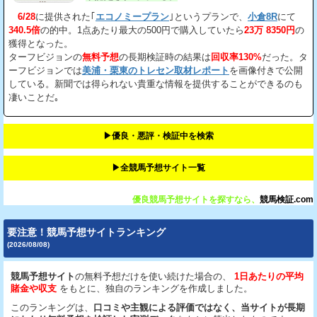
6/28
に提供された｢
エコノミープラン
｣というプランで、
小倉8R
にて
340.5倍
の的中。1点あたり最大の500円で購入していたら
23万 8350円
の
獲得となった。
ターフビジョンの
無料予想
の長期検証時の結果は
回収率130%
だった。タ
ーフビジョンでは
美浦・栗東のトレセン取材レポート
を画像付きで公開
している。新聞では得られない貴重な情報を提供することができるのも
凄いことだ｡
▶︎優良・悪評・検証中を検索
▶︎全競馬予想サイト一覧
優良競馬予想サイトを探すなら、
競馬検証.com
要注意！競馬予想サイトランキング
(2026/08/08)
競馬予想サイト
の無料予想だけを使い続けた場合の、
1日あたりの平均
賭金や収支
をもとに、独自のランキングを作成しました。
このランキングは、
口コミや主観による評価ではなく、当サイトが長期