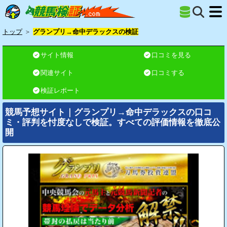
トップ
＞
グランプリ→命中デラックスの検証
サイト情報
口コミを見る
関連サイト
口コミする
検証レポート
競馬予想サイト｜グランプリ→命中デラックスの口コ
ミ・評判を忖度なしで検証。すべての評価情報を徹底公
開