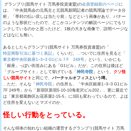
グランプリ(競馬サイト 万馬券投資連盟)の
会員登録前のページ
に
は、「中央競馬会の元馬主と元競馬新聞記者の競馬理論でデータ分
析」「帯封の払い戻しは当たり前」などという画像があり、バナー
のような形状だったので、どこかコンテンツの解説ページにでもリ
ンクしているのかと思ったけど、1枚の大きな画像で、説明ページな
どはなにも無い。
あるとしたらグランプリ(競馬サイト 万馬券投資連盟)の「
特定商取引法に基づく表記
」くらいだ。…ついでに住所を見ると「
東京都中央区銀座1−3−3 G1ビル７F 249号
」という、いかにも
「銀座」っぽい街並みにある「G1ビル」だが、この住所は後ほど
「グループサイト」として挙げている「
神民寺院
」という、
クソ怪
しい競馬サイト
と同じで、
バーチャルオフィスという噂。
…ただ、そんな「
神民寺院
」の住所も、「中央区銀座1−3−3 G1ビル
7F 249号」から「新宿区新宿5-10-10海老沢ビル202」、更に最近で
は「東京都葛飾区お花茶屋2-15-5」に3回も変わっているので、よほ
ど住所を変えないとマズイのか、
怪しい行動をとっている。
そんな得体の知れない組織の運営するグランプリ(競馬サイト 万馬