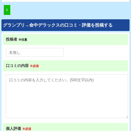
1
グランプリ→命中デラックスの口コミ・評価を投稿する
投稿者
※任意
口コミの内容
※必須
個人評価
※必須