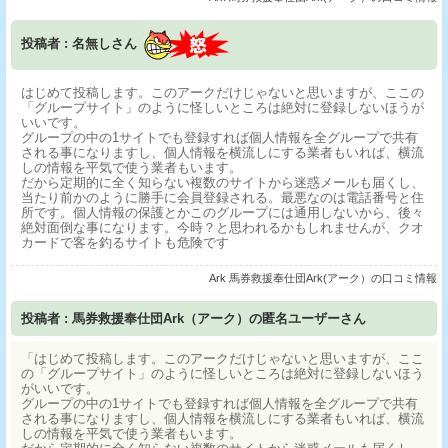
投稿者 : 名無しさん
はじめて投稿します。このアークだけじゃないと思いますが、ここの
「グループサイト」のように怪しいところは絶対に登録しないほうが
いいです。
グループの中の1サイトでも登録すれば個人情報を全グループで共有
される事になりますし、個人情報を横流しにする業者もいれば、横流
しの情報を平気で使う業者もいます。
だから定期的に全く知らない複数のサイトから迷惑メールも届くし、
当たり前かのように勝手に会員登録される。最悪なのは電話番号と住
所です。個人情報の保護とかこのグループには通用しないから、後々
絶対面倒な事になります。今時？と思われるかもしれませんが、クオ
カードで客を釣るサイトも危険です
Ark 馬券救援奉仕団Ark(アーク）の口コミ情報
投稿者 : 馬券救援奉仕団Ark（アーク）の匿名ユーザーさん
「はじめて投稿します。このアークだけじゃないと思いますが、ここ
の「グループサイト」のように怪しいところは絶対に登録しないほう
がいいです。
グループの中の1サイトでも登録すれば個人情報を全グループで共有
される事になりますし、個人情報を横流しにする業者もいれば、横流
しの情報を平気で使う業者もいます。