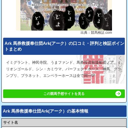
出典：競馬検証.com
Ark 馬券救援奉仕団Ark(アーク）の⼝コミ・評判と検証ポイン
トまとめ
イミグラント、神民寺院、うまファンド、馬券投資救援船団ノア、ミ
リオンゴールド、シン・カミウマ、パーフェクトホース、神馬、グラ
ンプリ、プラネット、エンペラーホースは全て同一IP
この競馬予想サイトを見る
Ark 馬券救援奉仕団Ark(アーク）の基本情報
サイト名