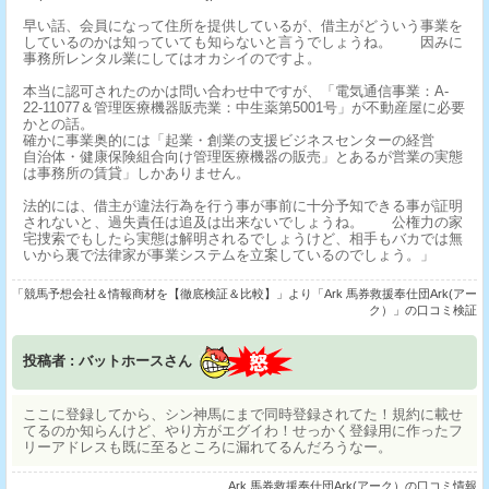
早い話、会員になって住所を提供しているが、借主がどういう事業を
しているのかは知っていても知らないと言うでしょうね。 因みに
事務所レンタル業にしてはオカシイのですよ。
本当に認可されたのかは問い合わせ中ですが、「電気通信事業：A-
22-11077＆管理医療機器販売業：中生薬第5001号」が不動産屋に必要
かとの話。
確かに事業奥的には「起業・創業の支援ビジネスセンターの経営
自治体・健康保険組合向け管理医療機器の販売」とあるが営業の実態
は事務所の賃貸」しかありません。
法的には、借主が違法行為を行う事が事前に十分予知できる事が証明
されないと、過失責任は追及は出来ないでしょうね。 公権力の家
宅捜索でもしたら実態は解明されるでしょうけど、相手もバカでは無
いから裏で法律家が事業システムを立案しているのでしょう。」
「競馬予想会社＆情報商材を【徹底検証＆比較】」より「Ark 馬券救援奉仕団Ark(アー
ク）」の口コミ検証
投稿者 : バットホースさん
ここに登録してから、シン神馬にまで同時登録されてた！規約に載せ
てるのか知らんけど、やり方がエグイわ！せっかく登録用に作ったフ
リーアドレスも既に至るところに漏れてるんだろうなー。
Ark 馬券救援奉仕団Ark(アーク）の口コミ情報