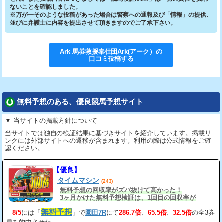
ないことを確認しました。
※万が一そのような投稿があった場合は警察への通報及び「情報」の提供、
並びに弁護士に内容を提出させて頂きますのでご了承下さい。
Ark 馬券救援奉仕団Ark(アーク）
の
口コミ投稿する
無料予想のある、優良競馬予想サイト
▼ 当サイトの掲載方針について
当サイトでは独自の検証結果に基づきサイトを紹介しています。掲載リ
ンクには外部サイトへの遷移が含まれます。利用の際は公式情報をご確
認ください。
【優良】
タイムマシン
(243)
無料予想の回収率がズバ抜けて高かった！
3ヶ月かけた無料予想検証は、1回目の回収率が
163%、2回目が206%、3回目が534%だ。
無料予想
8/5
には「
」で
園田7R
にて
286.7倍
、
65.5倍
、
32.5倍
の全3券
種を的中させた。