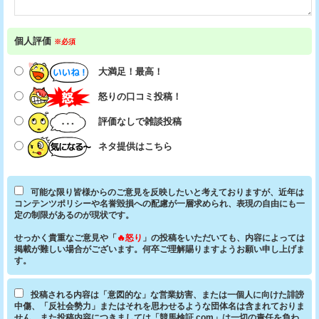
個人評価
※必須
大満足！最高！
怒りの口コミ投稿！
評価なしで雑談投稿
ネタ提供はこちら
可能な限り皆様からのご意見を反映したいと考えておりますが、近年は
コンテンツポリシーや名誉毀損への配慮が一層求められ、表現の自由にも一
定の制限があるのが現状です。
せっかく貴重なご意見や「
🔥怒り
」の投稿をいただいても、内容によっては
掲載が難しい場合がございます。何卒ご理解賜りますようお願い申し上げま
す。
投稿される内容は「意図的な」な営業妨害、または一個人に向けた誹謗
中傷、「反社会勢力」またはそれを思わせるような団体名は含まれておりま
せん。また投稿内容につきましては「競馬検証.com」は一切の責任を負わ