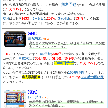
無料予想
仮に各券種500円ずつ購入していた場合、
なのに、合計払戻額
は
19万 2350円
になっていた。
尚、
3ヶ月にわたる無料予想検証
でも安定した成績を記録。
初月
は回収率
163%
、
2ヶ月目
は
206%
、
3ヶ月目
には
534%
という結果
に。信頼度の高い予想サイトであることが確認できる。
【優良】
高配当21
(695)
高配当21の特筆すべき点は、やはり「有料コースが激
安」というところだろう。
8/2
にもなんと、
わずか
20pt予想
(
2000円
)
で参加できる
超・安価
な予想
コースで、
中京5R
にて
356.4倍
と、
51.5倍
、
59.2倍
の全3券種的中。仮に
2000円予想
500円で全券種を買ってたら､今回は
で、
23万 3550円
の払
戻しになった計算だ。
なお、数年前には
3237.5倍
を含む全2券種的中(
1000円予想
)といい、すご
い。ちなみに
過去最高配当
は､1000円予想での
6479.2倍
(
その時の買い目
)
となっている。
【優良】
レープロ
(362)
無料予想の回収率が高く、現場記者による現地からの
X(ツイッター)が面白い。