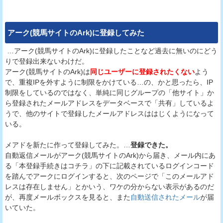
アーク(競馬サイトのArk)
に登録してみた
…アーク(競馬サイトのArk)に登録したことなど過去に無いのにどう
りで登録出来ないわけだ。
アーク(競馬サイトのArk)は
同じユーザーに登録されたくない
よう
で、重複IPを外すように制限をかけている…の、かと思ったら、IP
制限をしているのではなく、単純に同じグループの「他サイト」か
ら登録されたメールアドレスをデータベースで「共有」しているよ
うで、他のサイトで登録したメールアドレスははじくようになって
いる。
メアドを新たに作って登録してみた。…
登録できた。
自動返信メールがアーク(競馬サイトのArk)から届き、メール内にあ
る「本登録手続きはコチラ」の下に記載されているログインコード
を踏んでアークにログインすると、次のページで「このメールアド
レスは存在しません」とかいう、ワケの分からない表示があるのだ
が、再度メールボックスを見ると、また
自動送信されたメール
が届
いていた。