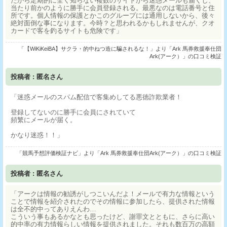
だから定期的に全く知らない複数のサイトから迷惑メールも届くし、
当たり前かのように勝手に会員登録される。最悪なのは電話番号と住
所です。個人情報の保護とかこのグループには通用しないから、後々
絶対面倒な事になります。今時？と思われるかもしれませんが、クオ
カードで客を釣るサイトも危険です」
「【WiKiKeiBA】サクラ・的中ねつ造に騙されるな！」より「Ark 馬券救援奉仕団
Ark(アーク）」の口コミ検証
投稿者 : 匿名さん
「迷惑メールのスパム配信で客集めしてる悪徳詐欺業者！
登録してないのに勝手に会員にされていて
頻繁にメールが届く。
かなり迷惑！！」
「競馬予想評価検証ナビ」より「Ark 馬券救援奉仕団Ark(アーク）」の口コミ検証
投稿者 : 匿名さん
「アークは情報の勧誘がしつこいんだよ！メールで有力な情報という
ことで情報を紹介されたのでその情報に参加したら、提供された情報
は全不的中ってありえんわ…
こういう事もあるかなとも思ったけど、謝罪文とともに、さらに高い
的中率の有力情報らしい情報を提供されました。それも数百万の高額