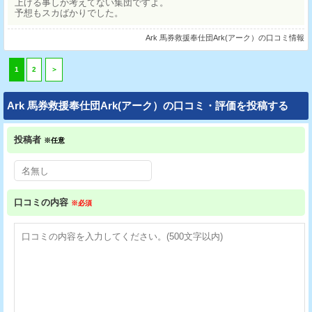
上げる事しか考えてない集団ですよ。
予想もスカばかりでした。
Ark 馬券救援奉仕団Ark(アーク）の口コミ情報
1
2
＞
Ark 馬券救援奉仕団Ark(アーク）の口コミ・評価を投稿する
投稿者
※任意
口コミの内容
※必須