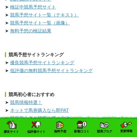
検証中競馬予想サイト
競馬予想サイト一覧（テキスト）
競馬予想サイト一覧（画像）
無料予想の検証結果
競馬予想サイトランキング
優良競馬予想サイトランキング
低評価の無料競馬予想サイトランキング
競馬初心者におすすめ
競馬情報特選！
ネットで馬券購入なら即PAT
競馬初心者も競馬で勝つ方法
地方競馬の楽しみ方
更新情報
無料予想
新着口コミ
競馬ブログ
優良サイト
低評価サイト
投票馬券の「WIN5」とは？