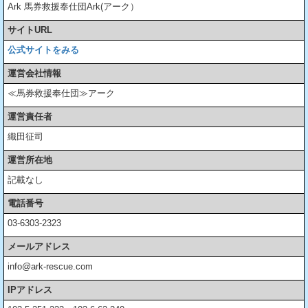
Ark 馬券救援奉仕団Ark(アーク）
サイトURL
公式サイトをみる
運営会社情報
≪馬券救援奉仕団≫アーク
運営責任者
織田征司
運営所在地
記載なし
電話番号
03-6303-2323
メールアドレス
info@ark-rescue.com
IPアドレス