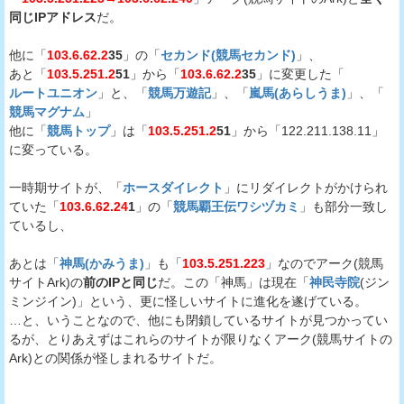
同じIPアドレス
だ。
他に「
103.6.62.2
35
」の「
セカンド(競馬セカンド)
」、
あと「
103.5.251.2
51
」から「
103.6.62.2
35
」に変更した「
ルートユニオン
」と、「
競馬万遊記
」、「
嵐馬(あらしうま)
」、「
競馬マグナム
」
他に「
競馬トップ
」は「
103.5.251.2
51
」から「122.211.138.11」
に変っている。
一時期サイトが、「
ホースダイレクト
」にリダイレクトがかけられ
ていた「
103.6.62.24
1
」の「
競馬覇王伝ワシヅカミ
」も部分一致し
ているし、
あとは「
神馬(かみうま)
」も「
103.5.251.223
」なのでアーク(競馬
サイトArk)の
前のIPと同じ
だ。この「神馬」は現在「
神民寺院
(ジン
ミンジイン)」という、更に怪しいサイトに進化を遂げている。
…と、いうことなので、他にも閉鎖しているサイトが見つかってい
るが、とりあえずはこれらのサイトが限りなくアーク(競馬サイトの
Ark)との関係が怪しまれるサイトだ。