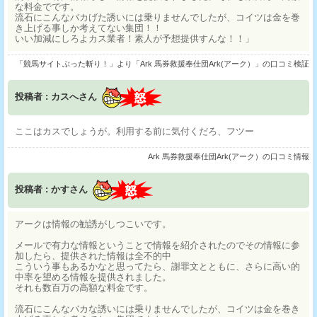
な料金でです。
流石にこんなバカげた誘いには乗りませんでしたが、コイツは金を巻
き上げる事しか考えてない集団！！
いい加減にしろよカス業者！素人が予想提供すんな！！」
「競馬サイトぶった斬り！」より「Ark 馬券救援奉仕団Ark(アーク）」の口コミ検証
投稿者 : カスへさん
ここはカスでしょうが。利用する前に気付くだろ、フツー
Ark 馬券救援奉仕団Ark(アーク）の口コミ情報
投稿者 : かすさん
アークは情報の勧誘がしつこいです。
メールで有力な情報ということで情報を紹介されたのでその情報に参
加したら、提供された情報は全不的中
こういう事もあるかなと思ってたら、謝罪文とともに、さらに高い的
中率を望める情報を提供されました。
それも数百万の高額な料金です。
流石にこんなバカな誘いには乗りませんでしたが、コイツは金を巻き