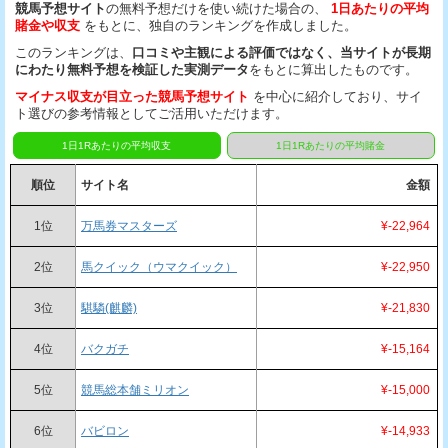
競馬予想サイト
の無料予想だけを使い続けた場合の、
1日あたりの平均
賭金や収支
をもとに、独自のランキングを作成しました。
このランキングは、
口コミや主観による評価ではなく、当サイトが長期
にわたり無料予想を検証した実測データ
をもとに算出したものです。
マイナス収支が目立った競馬予想サイト
を中心に紹介しており、サイ
ト選びの参考情報としてご活用いただけます。
1日1Rあたりの平均収支
1日1Rあたりの平均賭金
順位
サイト名
金額
1位
万馬券マスターズ
¥-22,964
2位
馬クイック（ウマクイック）
¥-22,950
3位
騏驎(麒麟)
¥-21,830
4位
バクガチ
¥-15,164
5位
競馬総本舗ミリオン
¥-15,000
6位
バビロン
¥-14,933