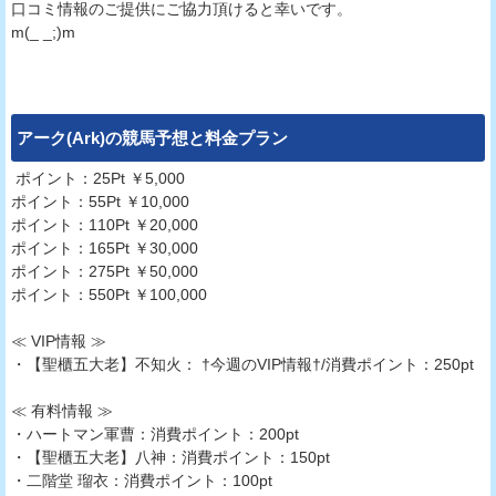
口コミ情報のご提供にご協力頂けると幸いです。
m(_ _;)m
アーク(Ark)
の競馬予想と料金プラン
ポイント：25Pt ￥5,000
ポイント：55Pt ￥10,000
ポイント：110Pt ￥20,000
ポイント：165Pt ￥30,000
ポイント：275Pt ￥50,000
ポイント：550Pt ￥100,000
≪ VIP情報 ≫
・【聖櫃五大老】不知火： †今週のVIP情報†/消費ポイント：250pt
≪ 有料情報 ≫
・ハートマン軍曹：消費ポイント：200pt
・【聖櫃五大老】八神：消費ポイント：150pt
・二階堂 瑠衣：消費ポイント：100pt