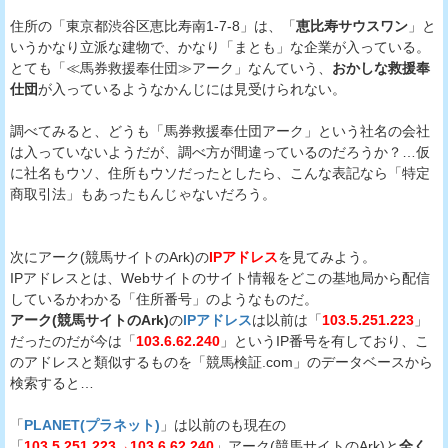
住所の「東京都渋谷区恵比寿南1-7-8」は、「
恵比寿サウスワン
」と
いうかなり立派な建物で、かなり「まとも」な企業が入っている。
とても「≪馬券救援奉仕団≫アーク」なんていう、
おかしな救援奉
仕団
が入っているようなかんじには見受けられない。
調べてみると、どうも「馬券救援奉仕団アーク」という社名の会社
は入っていないようだが、調べ方が間違っているのだろうか？…仮
に社名もウソ、住所もウソだったとしたら、こんな表記なら「特定
商取引法」もあったもんじゃないだろう。
次にアーク(競馬サイトのArk)の
IPアドレス
を見てみよう。
IPアドレスとは、Webサイトのサイト情報をどこの基地局から配信
しているかわかる「住所番号」のようなものだ。
アーク(競馬サイトのArk)
の
IPアドレス
は以前は「
103.5.251.223
」
だったのだが今は「
103.6.62.240
」というIP番号を有しており、こ
のアドレスと類似するものを「競馬検証.com」のデータベースから
検索すると…
「
PLANET(プラネット)
」は以前のも現在の
「
103.5.251.223→103.6.62.240
」アーク(競馬サイトのArk)と
全く