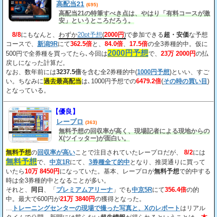
高配当21
(695)
高配当21の特筆すべき点は、やはり「有料コースが激
安」というところだろう。
8/8
にもなんと、
わずか
20pt予想
(
2000円
)
で参加できる
超・安価
な予想
コースで、
新潟9R
にて
362.5倍
と、
84.0倍
、
17.5倍
の全3券種的中。仮に
2000円予想
500円で全券種を買ってたら､今回は
で、
23万 2000円
の払
戻しになった計算だ。
なお、数年前には
3237.5倍
を含む全2券種的中(
1000円予想
)といい、すご
い。ちなみに
過去最高配当
は､1000円予想での
6479.2倍
(
その時の買い目
)
となっている。
【優良】
レープロ
(363)
無料予想の回収率が高く、現場記者による現地からの
X(ツイッター)が面白い。
無料予想
の
回収率が高い
ことで注目されていたレープロだが、
8/2
には
無料予想
で、
中京1R
にて、
3券種全て的中
となり、推奨通りに買って
いたら
10万 8450円
になっていた。基本、レープロが
無料予想
で的中する
時は全3券種的中となることが多い。
それと、
同日
、「
プレミアムアリーナ
」でも
中京5R
にて
356.4倍
の的
中。最大で600円が
21万 3840円
の獲得となった。
…
トレーニングセンターの現場で撮った写真と、Xのレポート
はリアル