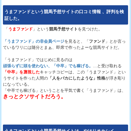
うまファンド
という
競馬予想サイト
の
口コミ
情報
、
評判
を
検
証
した。
「
うまファンド
」という
競馬予想サイト
を見つけた。
「うまファンド」の非会員ページ
を見ると、「
ファンド
」とか言っ
ているワリには随分とまぁ、即席で作ったよーな競馬サイトだ。
「うまファンド」ではじめに見るのは
頑張らずに頭を使わない、「中卒」でも稼げる。
…と受け取れる
「中卒」を蔑視した
キャッチコピーは、この「うまファンド」とい
うサイトを作った人間の
「人をバカにしたような」性格
が浮き彫り
になっている。
「中卒でも稼げる」ということを平気で書く「うまファンド」は、
きっとクソサイトだろう。
うまファンド
という
競馬予想サイト
は、やはりオカシイ。