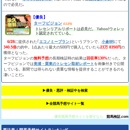
ので必見だ｡
【優良】
ターフビジョン
(1125)
トレセンリアルリポートは必見だ。 Yahoo!ウォレッ
ト認定されてている。
6/28
に提供された｢
エコノミープラン
｣というプランで、
小倉8R
にて
340.5倍
の的中。1点あたり最大の500円で購入していたら
23万 8350円
の
獲得となった。
ターフビジョンの
無料予想
の長期検証時の結果は
回収率130%
だった。タ
ーフビジョンでは
美浦・栗東のトレセン取材レポート
を画像付きで公開
している。新聞では得られない貴重な情報を提供することができるのも
凄いことだ｡
▶︎優良・悪評・検証中を検索
▶︎全競馬予想サイト一覧
優良競馬予想サイトを探すなら、
競馬検証.com
要注意！競馬予想サイトランキング