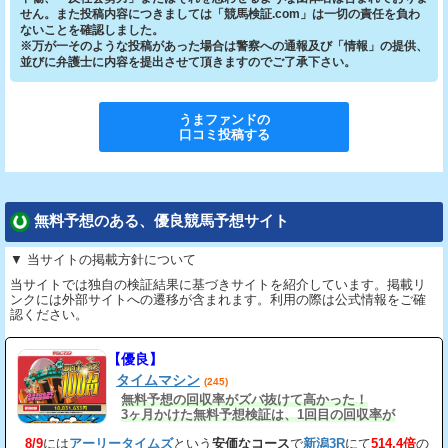
せん。また投稿内容につきましては「競馬検証.com」は一切の責任を負わ
ないことを確認しました。
※万が一そのような投稿があった場合は警察への通報及び「情報」の提供、
並びに弁護士に内容を提出させて頂きますのでご了承下さい。
うまファンド
の
口コミ投稿する
無料予想のある、優良競馬予想サイト
▼ 当サイトの掲載方針について
当サイトでは独自の検証結果に基づきサイトを紹介しています。掲載リ
ンクには外部サイトへの遷移が含まれます。利用の際は公式情報をご確
認ください。
【優良】
タイムマシン
(245)
無料予想の回収率がズバ抜けて高かった！
3ヶ月かけた無料予想検証は、1回目の回収率が
163%、2回目が206%、3回目が534%だ。
8/9
には
アーリータイムズ
という
安価なコース
で
新潟3R
にて
514.4倍
の