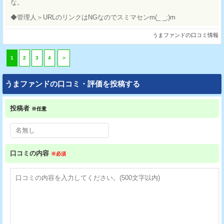
な。
◆管理人＞URLのリンクはNGなのでスミマセンm(_ _;)m
うまファンドの口コミ情報
1
2
3
4
＞
うまファンドの口コミ・評価を投稿する
投稿者
※任意
口コミの内容
※必須