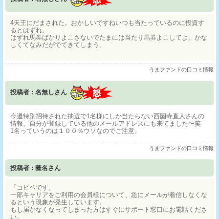
4天王にだまされた。おかしいですねいつも当たっているのに投資す
るとはずれ。
はずれ馬券ばかりよこさないでたまには当たり馬券よこしてよ。かな
しくてなみだがでてきてしまう。
うまファンドの口コミ情報
投稿者 : 名無しさん
今週特別招待された抽選で1名様にしか当たらない西園寺直人さんの
情報、自分が登録している他のメールアドレスにも来てました〜笑
1名っていうのは１００％ウソなのでご注意。
うまファンドの口コミ情報
投稿者 : 匿名さん
「コピペです。
一部キャリアをご利用の会員様について、急にメールが着信しなくな
るという現象が発生しています。
もし届かなくなってしまった方はすぐにサポート窓口にお電話くださ
い。