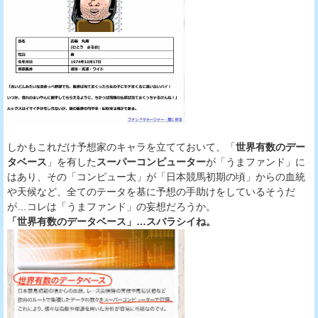
しかもこれだけ予想家のキャラを立てておいて、「
世界有数のデー
タベース
」を有した
スーパーコンピューター
が「うまファンド」に
はあり、その「コンピュー太」が「日本競馬初期の頃」からの血統
や天候など、全てのテータを基に予想の手助けをしているそうだ
が…コレは「うまファンド」の妄想だろうか。
「世界有数のデータベース」…スバラシイね。