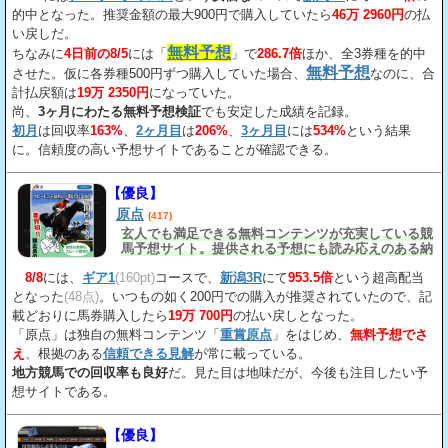
的中となった。推奨金額の最大900円で購入していたら
46万 2960円
の払
い戻しだ。
無料予想
ちなみに
4日前の8/5
には「
」で
286.7倍
ほか、全3券種を的中
無料予想
させた。仮に各券種500円ずつ購入していた場合、
なのに、合
計払戻額は
19万 2350円
になっていた。
尚、
3ヶ月にわたる無料予想検証
でも安定した成績を記録。
初月
は回収率
163%
、
2ヶ月目
は
206%
、
3ヶ月目
には
534%
という結果
に。信頼度の高い予想サイトであることが確認できる。
【優良】
原点
(417)
玄人でも満足できる無料コンテンツが充実している競
馬予想サイト。提供される予想にも読み応えのある納
得の見解
が載っている。
8/8
には、
ギア1
(160pt)
コースで、
新潟3R
にて
953.5倍
という超高配当
となった
(48点)
。いつもの如く200円での購入が推奨されていたので、記
載どおりに馬券購入したら
19万 700円
の払い戻しとなった。
「原点」は独自の無料コンテンツ「
重賞原点
」をはじめ、
無料予想でさ
え
、根拠のある
信頼できる見解
が常に載っている。
地方競馬での回収率も良好
だ。見た目は地味だが、今後も注目したい予
想サイトである。
【優良】