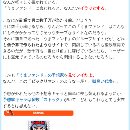
なんか軽々しく書かれている。
「うまファンド」に言われると、なんだか
イラッとする。
…なにが
副業で月に数千万が当たり前。
だよ？？
月に数千万稼げるなら、なんだってこの「うまファンド」はこんな
にも金がかかってなさそうなチープなサイトなのだろう。
それに前章で述べた「うまファンド」のグループサイトだが、どれ
も
低予算で作られたようなサイト
で、閉鎖しているのも複数確認で
きるのだが、数千万も「当たり前」に稼げているのなら、ユーザー
にも還元できているのだろうから閉鎖することないだろうに。
しかも
「うまファンド」の予想家
を
見てフイたよ。
なんだ、この「
ビックリマン
」のような一座と、
嘘臭い代表
わ。
予想が外れたら他の予想家キャラと簡単に差し替えれるようにか、
予想家キャラは多数「ストック」
がいて、どれもこれもとても実在
するとは思えない。