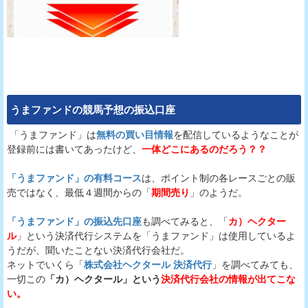
うまファンド
の競馬予想の振込口座
「うまファンド」は
無料の買い目情報
を配信しているようなことが
登録前には書いてあったけど、
一体どこにあるのだろう？？
「うまファンド」の有料コース
は、ポイント制の各レースごとの販
売ではなく、最低４週間からの「
期間売り
」のようだ。
「うまファンド」の振込先口座
も調べてみると、「
カ）ヘクター
ル
」という決済代行システムを「うまファンド」は使用しているよ
うだが、聞いたことない決済代行会社だ。
ネットでいくら「
株式会社ヘクタール 決済代行
」を調べてみても、
一切この
「カ）ヘクタール」という
決済代行会社の情報が出てこな
い。