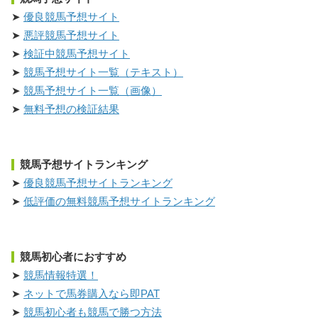
優良競馬予想サイト
悪評競馬予想サイト
検証中競馬予想サイト
競馬予想サイト一覧（テキスト）
競馬予想サイト一覧（画像）
無料予想の検証結果
競馬予想サイトランキング
優良競馬予想サイトランキング
低評価の無料競馬予想サイトランキング
競馬初心者におすすめ
競馬情報特選！
ネットで馬券購入なら即PAT
競馬初心者も競馬で勝つ方法