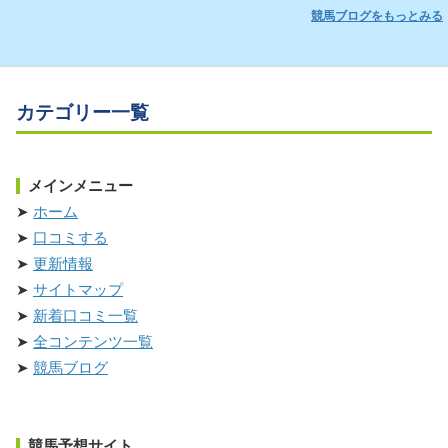
競馬ブログをもっとみる
カテゴリー一覧
メインメニュー
ホーム
口コミする
更新情報
サイトマップ
新着口コミ一覧
全コンテンツ一覧
競馬ブログ
競馬予想サイト