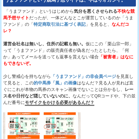
「うまファンド」というはじめから
気分を悪くさせられる
不快な競
馬予想サイト
だったが、一体どんなとこが運営しているのか「うま
ファンド」の「
特定商取引法に基づく表記
」を見ると、
なんだコ
レ？
運営会社名は無いし、住所の記載も無い。
仮にこの「栗山宗一郎」
って「うまファンド」の販売責任者が偽名だったとしたら、「何
か」あってメールを送っても返事を貰えない場合
「被害者」はなに
もできないぞ。
少し警戒心を持ちながら
「うまファンド」の非会員ページ
を見直し
て見ると、この
的中馬券「風」の画像
はなんだ？見る人が見れば直
ぐにこれが本物の馬券のスキャン画像でないことは分かるし、
レー
ス名や日付など隠していないのに、
なんだってQRコードや、下の並
んだ番号に
モザイクをかける必要があるんだ？