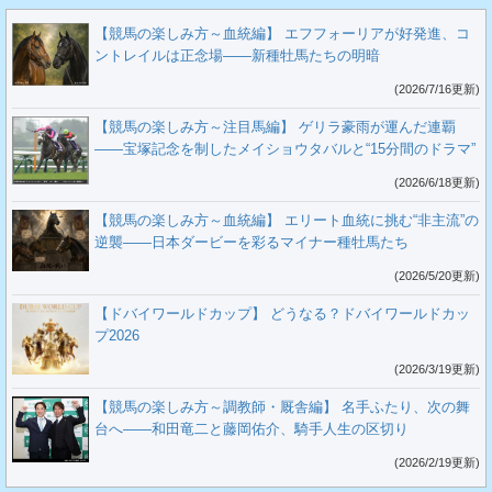
【競馬の楽しみ方～血統編】 エフフォーリアが好発進、コ
ントレイルは正念場――新種牡馬たちの明暗
(2026/7/16更新)
【競馬の楽しみ方～注目馬編】 ゲリラ豪雨が運んだ連覇
――宝塚記念を制したメイショウタバルと“15分間のドラマ”
(2026/6/18更新)
【競馬の楽しみ方～血統編】 エリート血統に挑む“非主流”の
逆襲――日本ダービーを彩るマイナー種牡馬たち
(2026/5/20更新)
【ドバイワールドカップ】 どうなる？ドバイワールドカッ
プ2026
(2026/3/19更新)
【競馬の楽しみ方～調教師・厩舎編】 名手ふたり、次の舞
台へ――和田竜二と藤岡佑介、騎手人生の区切り
(2026/2/19更新)