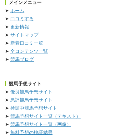
メインメニュー
ホーム
口コミする
更新情報
サイトマップ
新着口コミ一覧
全コンテンツ一覧
競馬ブログ
競馬予想サイト
優良競馬予想サイト
悪評競馬予想サイト
検証中競馬予想サイト
競馬予想サイト一覧（テキスト）
競馬予想サイト一覧（画像）
無料予想の検証結果