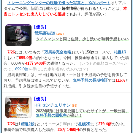
…
トレーニングセンターの現場で撮った写真と、Xのレポート
はリアル
タイムで公開。新聞には載らない
超生情報
が得られるということは、
本
当にトレセンに出入りしている証拠
でもあり、評価が高い！
【優良】
競馬裏街道
(147)
タイムマシンと同じ住所。少し渋いが無料予想もいい
7/26
には, いつもの「
万馬券完全攻略
｣という150ptコースで、
札幌1R
において
699.0倍
の的中となった。今回、推奨金額通りに購入していた場
合、600円が
41万 9400円
の獲得となった。
（いつもの低額コースだった
ので、
699.0倍
を手にした参加者もいたのでは？）
「競馬裏街道」は、平日は地方競馬・土日は中央競馬の予想を提供して
おり、予想見解は添えられていないが、
無料予想の長期検証
では
116%
と
好成績。引き続き注目の予想サイトだ。
【優良】
HRIセンチュリオン
(65)
2022年頃には限定公開していたサイトが、一般公開。
無料予想の回収率
が高い！
7/26
は｢
精選2鞍
｣というコース
(180pt）
で
札幌2R
にて
279.4倍
の的中。
推奨金額で馬券購入した場合、
25万 1460円
の獲得となった。