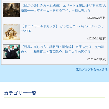
【競馬の楽しみ方～血統編】 エリート血統に挑む“非主流”の
逆襲――日本ダービーを彩るマイナー種牡馬たち
(2026/5/20更新)
【ドバイワールドカップ】 どうなる？ドバイワールドカッ
プ2026
(2026/3/19更新)
【競馬の楽しみ方～調教師・厩舎編】 名手ふたり、次の舞
台へ――和田竜二と藤岡佑介、騎手人生の区切り
(2026/2/19更新)
競馬ブログをもっとみる
カテゴリー一覧