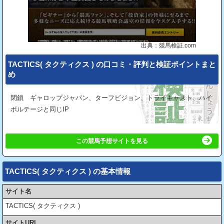
出典：競馬検証.com
TACTICS( タクティクス ) の⼝コミ・評判と検証ポイントまと
め
閉鎖 ギャロップジャパン、ターフビジョン、トライキャスト、ハイ
ボルテージと同じIP
この競馬予想サイトを見る
TACTICS( タクティクス ) の基本情報
サイト名
TACTICS( タクティクス )
サイトURL