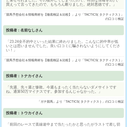
と乗せられました。その後外してしまったので、特別な情報を5万で
買えって言ってきたので、もちろん断りました。絶対悪徳です。」
「競馬予想会社＆情報商材を【徹底検証＆比較】」より「TACTICS( タクティクス ) 」
の口コミ検証
投稿者 : 名前なしさん
「23.24全不的中といった結果に終わりました。こんなに的中率が低
いとは思いませんでした。良い口コミに騙されないようにしてくださ
い！」
「競馬予想会社＆情報商材を【徹底検証＆比較】」より「TACTICS( タクティクス ) 」
の口コミ検証
投稿者 : トナカイさん
「先週、先々週と惨敗。今週もまったく当たらないダメサイトです
ね。通算50万マイナスです。参加するんじゃなかった。」
「ガチ競馬」より「TACTICS( タクティクス ) 」の口コミ検証
投稿者 : トウカイさん
「前回のレースで直線途中まで当たったかと思ったがラストで差し切