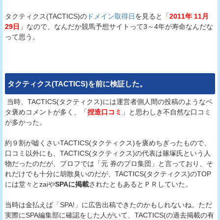
タクティクス(TACTICS)の
ドメイン取得日
を見ると「
2011年 11月
29日
」なので、なんだか競馬予想サイトって3～4年が寿命なんだな
って思う。
タクティクス(TACTICS)
を前に検証した。
当時、TACTICS(タクティクス)には運営者側人間の投稿のようなベ
タ褒めコメントが多く、「
捏造口コミ
」と思わしき不自然な口コミ
が多かった。
約９割が嘘くさいTACTICS(タクティクス)を褒めちぎったもので、
口コミ以外にも、TACTICS(タクティクス)の代表は篠塚氏という人
物だったのだが、プロフでは「元 券のプロ集団」と言っており、そ
れだけでも十分に胡散臭いのだが、TACTICS(タクティクス)のTOP
には堂々とzaiや
SPAに掲載
されたともあるとＰＲしていた。
当時は金払えば「SPA!」に広告出稿できたのかもしれないね。ただ
実際にSPA編集部に確認をした人がいて、TACTICS(の過去掲載の有