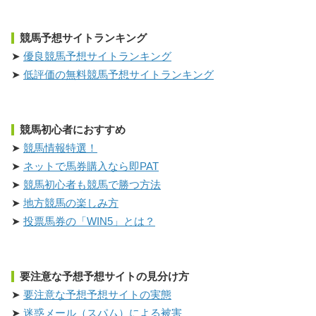
競馬予想サイトランキング
優良競馬予想サイトランキング
低評価の無料競馬予想サイトランキング
競馬初心者におすすめ
競馬情報特選！
ネットで馬券購入なら即PAT
競馬初心者も競馬で勝つ方法
地方競馬の楽しみ方
投票馬券の「WIN5」とは？
要注意な予想予想サイトの見分け方
要注意な予想予想サイトの実態
迷惑メール（スパム）による被害