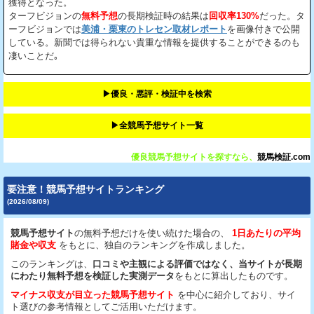
獲得となった。
ターフビジョンの
無料予想
の長期検証時の結果は
回収率130%
だった。タ
ーフビジョンでは
美浦・栗東のトレセン取材レポート
を画像付きで公開
している。新聞では得られない貴重な情報を提供することができるのも
凄いことだ｡
▶︎優良・悪評・検証中を検索
▶︎全競馬予想サイト一覧
優良競馬予想サイトを探すなら、
競馬検証.com
要注意！競馬予想サイトランキング
(2026/08/09)
競馬予想サイト
の無料予想だけを使い続けた場合の、
1日あたりの平均
賭金や収支
をもとに、独自のランキングを作成しました。
このランキングは、
口コミや主観による評価ではなく、当サイトが長期
にわたり無料予想を検証した実測データ
をもとに算出したものです。
マイナス収支が目立った競馬予想サイト
を中心に紹介しており、サイ
ト選びの参考情報としてご活用いただけます。