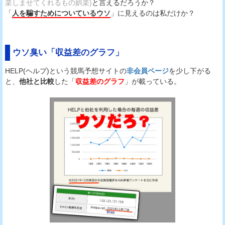
楽しませてくれるもの娯楽)
と言えるだろうか？
「
人を騙すためについているウソ
」に見えるのは私だけか？
ウソ臭い「収益差のグラフ」
HELP(ヘルプ)という競馬予想サイトの
非会員ページ
を少し下がる
と、
他社と比較
した「
収益差のグラフ
」が載っている。