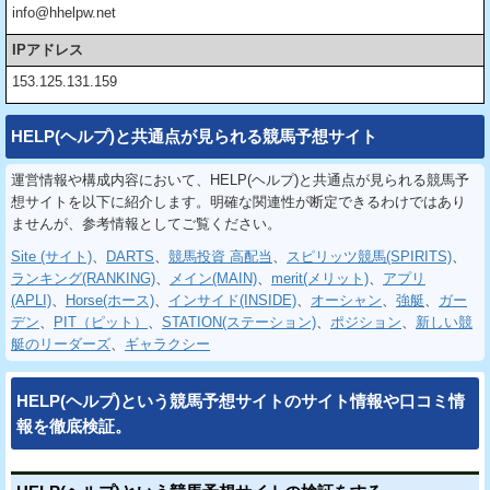
info@hhelpw.net
IPアドレス
153.125.131.159
HELP(ヘルプ)と共通点が見られる競馬予想サイト
運営情報や構成内容において、HELP(ヘルプ)と共通点が見られる競馬予
想サイトを以下に紹介します。明確な関連性が断定できるわけではあり
ませんが、参考情報としてご覧ください。
Site (サイト)
、
DARTS
、
競馬投資 高配当
、
スピリッツ競馬(SPIRITS)
、
ランキング(RANKING)
、
メイン(MAIN)
、
merit(メリット)
、
アプリ
(APLI)
、
Horse(ホース)
、
インサイド(INSIDE)
、
オーシャン
、
強艇
、
ガー
デン
、
PIT（ピット）
、
STATION(ステーション)
、
ポジション
、
新しい競
艇のリーダーズ
、
ギャラクシー
HELP(ヘルプ)という競馬予想サイトのサイト情報や口コミ情
報を徹底検証。