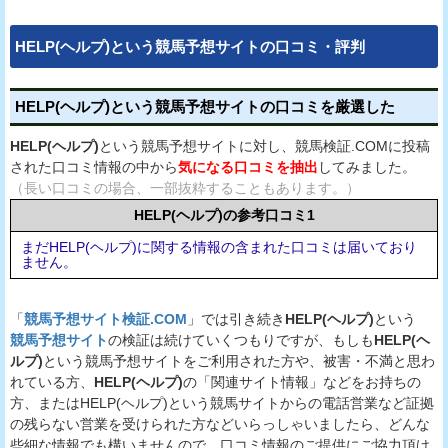
HELP(ヘルプ)という競馬予想サイトの口コミ・評判
HELP(ヘルプ)という競馬予想サイトの口コミを厳選した
HELP(ヘルプ)
という競馬予想サイトに対し、競馬検証.COMに投稿
された口コミ情報の中から
気になる口コミを抽出
してみました。
（長い口コミの場合、一部抜粋することもあります。）
HELP(ヘルプ)の参考口コミ1
まだHELP(ヘルプ)に関する情報の含まれた口コミは届いており
ません。
「
競馬予想サイト検証.COM
」では引き続き
HELP(ヘルプ)
という
競馬予想サイト
の検証は続けていくつもりですが、もしも
HELP(ヘ
ルプ)
という競馬予想サイトをご利用された方や、被害・不満と思わ
れている方、
HELP(ヘルプ)
の「関連サイト情報」などをお持ちの
方、またはHELP(ヘルプ)という競馬サイトからの電話営業など証拠
の残らない営業を受けられた方などいらっしゃいましたら、どんな
些細な情報でも構いませんので、口コミ情報のご提供にご協力頂け