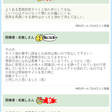
よくある悪徳捏造サイトと似た作りしてるね。
こいつらはグルになって俺たちを騙しにくる。
競馬を馬鹿にする連中はさっさと潰れて消えてほしい。
HELP(ヘルプ)の口コミ情報
投稿者 : 名無しさん
下の方
サイト側が勝手に課金とか請求は無いので安心して下さい！
そんな事をすれば警察沙汰になりますから！
警察沙汰になれば悪事？もバレてしまうでしょうから（笑）
因みに管理人さんが色々と関連ぽいサイトを調べてくれているので登
録しているサイトとかあれば、そこからメアドが流れているのでは？
※自分は登録前サイトを見た時に
競艇クラシック
と同じだと思いました（笑）
HELP(ヘルプ)の口コミ情報
投稿者 : 名無しさん