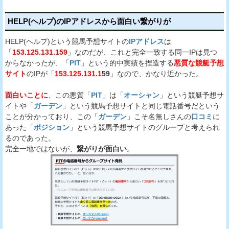
HELP(ヘルプ)のIPアドレスから面白い繋がりが
HELP(ヘルプ)という競馬予想サイトの
IPアドレス
は
「
153.125.131.159
」なのだが、これと完全一致する同一IPは見つ
からなかったが、「
PIT
」という的中実績を捏造する
悪質な競艇予想
サイト
のIPが「
153.125.131.1
59
」なので、かなり近かった。
面白いことに
、この悪質「
PIT
」は「
オーシャン
」という競艇予想サ
イトや「
ガーデン
」という競馬予想サイトと同じ電話番号だという
ことが分かっており、この「
ガーデン
」こそ名無しさんの
口コミ
に
あった「
ポジション
」という競馬予想サイトのグループと考えられ
るのであった。
完全一地ではないが、
繋がりが面白い
。