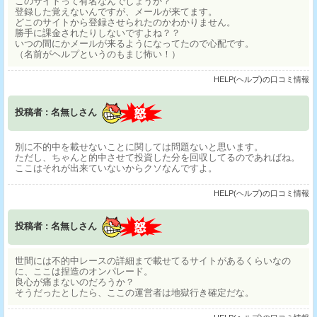
このサイトって有名なんでしょうか？
登録した覚えないんですが、メールが来てます。
どこのサイトから登録させられたのかわかりません。
勝手に課金されたりしないですよね？？
いつの間にかメールが来るようになってたので心配です。
（名前がヘルプというのもまじ怖い！）
HELP(ヘルプ)の口コミ情報
投稿者 : 名無しさん
別に不的中を載せないことに関しては問題ないと思います。
ただし、ちゃんと的中させて投資した分を回収してるのであればね。
ここはそれが出来ていないからクソなんですよ。
HELP(ヘルプ)の口コミ情報
投稿者 : 名無しさん
世間には不的中レースの詳細まで載せてるサイトがあるくらいなの
に、ここは捏造のオンパレード。
良心が痛まないのだろうか？
そうだったとしたら、ここの運営者は地獄行き確定だな。