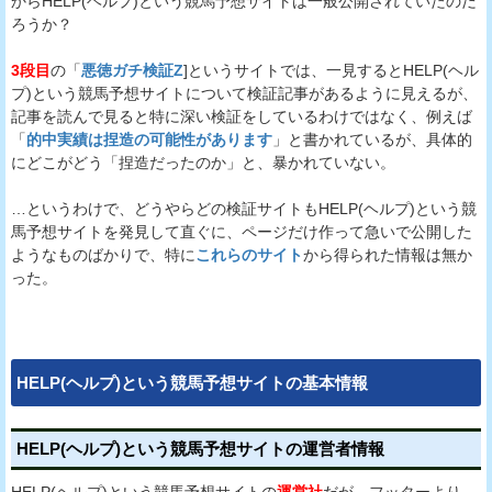
からHELP(ヘルプ)という競馬予想サイトは一般公開されていたのだ
ろうか？
3段目
の「
悪徳ガチ検証Z
]というサイトでは、一見するとHELP(ヘル
プ)という競馬予想サイトについて検証記事があるように見えるが、
記事を読んで見ると特に深い検証をしているわけではなく、例えば
「
的中実績は捏造の可能性があります
」と書かれているが、具体的
にどこがどう「捏造だったのか」と、暴かれていない。
…というわけで、どうやらどの検証サイトもHELP(ヘルプ)という競
馬予想サイトを発見して直ぐに、ページだけ作って急いで公開した
ようなものばかりで、特に
これらのサイト
から得られた情報は無か
った。
HELP(ヘルプ)という競馬予想サイトの基本情報
HELP(ヘルプ)という競馬予想サイトの運営者情報
HELP(ヘルプ)という競馬予想サイトの
運営社
だが、フッターより