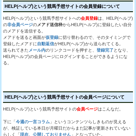
HELP(ヘルプ)という競馬予想サイトの会員登録について
HELP(ヘルプ)という競馬予想サイトへの
会員登録
は、HELP(ヘルプ)
の
非会員ページ
の
メアド送信枠
からHELP(ヘルプ)に登録したい自分
のメアドを送信する。
メアドを送ると画面が
仮登録
に切り替わるので、そのタイミングで
登録したメアドに
自動返信
がHELP(ヘルプ)から送られてくる。
送られてきた
メール内
のリンクコードを押すと、
登録完了
となり、
HELP(ヘルプ)の会員ページにログインすることができるようにな
る。
HELP(ヘルプ)という競馬予想サイトの会員ページについて
HELP(ヘルプ)という競馬予想サイトの
会員ページ
はこんなだ。
下に「
今週の一言コラム
」というコンテンツらしきものが見える
が、検証している本日が月曜日だからまだ記事が更新されていない
らしく「
現在、公開しておりません
」となっていた。