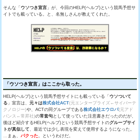
そんな「
ウソつき宣言
」が、今回のHELP(ヘルプ)という競馬予想サ
イトでも載っている。と、名無しさんが教えてくれた。
「ウソつき宣言」はここから取った。
HELP(ヘルプ)という競馬予想サイトにも載っている「
ウソついて
る
」宣言は、
元々は
株式会社ACT
(元エンタープライズ←サイバーテ
クノロジー)
や、ACTの同グループである
株式会社エウロパ
(元アド
バンス←常昇社)
の
常套句
として使っていた注意書きだったのだが、
後ほど紹介するHELP(ヘルプ)という競馬予想サイトの
グループサイ
トが真似して
、最近では少し表現を変えて使用するようになった。
…まぁ、
パクった
。というわけだ。