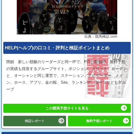
出典：競馬検証.com
HELP(ヘルプ)の⼝コミ・評判と検証ポイントまとめ
閉鎖 新しい競艇のリーダーズと同一IPで、PITと類似IP。無料予想
の実績も捏造するグループサイト。ポジション、メリット、ガーデン
と、オーシャンと同じ運営で、ステーション、ナビゲーター、メイ
ン、ホース、アプリ、金の鞍、Site、ランキング、ダーツなどもグル
ープ
この競馬予想サイトを見る
検証レポート
無料予想レポート