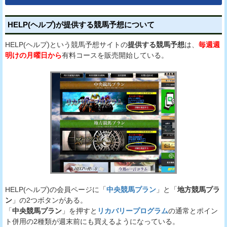
HELP(ヘルプ)が提供する競馬予想について
HELP(ヘルプ)という競馬予想サイトの
提供する競馬予想
は、
毎週週
明けの月曜日から
有料コースを販売開始している。
HELP(ヘルプ)の会員ページに「
中央競馬プラン
」と「
地方競馬プラ
ン
」の2つボタンがある。
「
中央競馬プラン
」を押すと
リカバリープログラム
の通常とポイン
ト併用の2種類が週末前にも買えるようになっている。