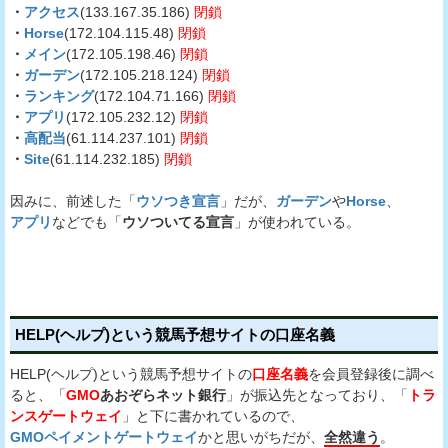
・
アクセス
(133.167.35.186)
閉鎖
・
Horse
(172.104.115.48)
閉鎖
・
メイン
(172.105.198.46)
閉鎖
・
ガーデン
(172.105.218.124)
閉鎖
・
ランキング
(172.104.71.166)
閉鎖
・
アプリ
(172.105.232.12)
閉鎖
・
高配当
(61.114.237.101)
閉鎖
・
Site
(61.114.232.185)
閉鎖
因みに、前述した「
ウソつき宣言
」だが、
ガーデン
や
Horse
、
アプリ
などでも「
ウソついてる宣言
」が使われている。
HELP(ヘルプ)という競馬予想サイトの口座名義
HELP(ヘルプ)という競馬予想サイトの
口座名義
を会員登録後に調べ
ると、「
GMO
あおぞらネット銀行
」が振込先となっており、「
トラ
ンスゲートウェイ
」と下に書かれているので、
GMOペイメントゲートウェイ
かと思いがちだが、
全然違う
。