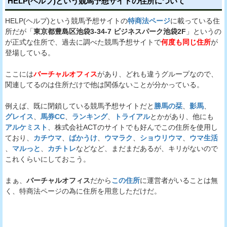
HELP(ヘルプ)という競馬予想サイトの住所について
HELP(ヘルプ)という競馬予想サイトの
特商法ページ
に載っている住
所だが「
東京都豊島区池袋3-34-7 ビジネスパーク池袋2F
」というの
が正式な住所で、過去に調べた競馬予想サイトで
何度も同じ住所
が
登場している。
ここには
バーチャルオフィス
があり、どれも違うグループなので、
関連してるのは住所だけで他は関係ないことが分かっている。
例えば、既に閉鎖している競馬予想サイトだと
勝馬の栞
、
影馬
、
グレイス
、
馬券CC
、
ランキング
、
トライアル
とかがあり、他にも
アルケミスト
、株式会社ACTのサイトでも好んでこの住所を使用し
ており、
カチウマ
、
ばかうけ
、
ウマラク
、
ショウリウマ
、
ウマ生活
、
マルっと
、
カチトレ
などなど、まだまだあるが、キリがないので
これくらいにしておこう。
まぁ、
バーチャルオフィス
だから
この住所
に運営者がいることは無
く、特商法ページの為に住所を用意しただけだ。