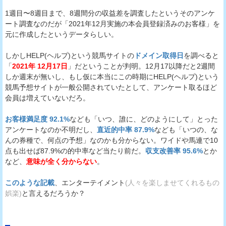
1週目〜8週目まで、8週間分の収益差を調査したというそのアンケ
ート調査なのだが「2021年12月実施の本会員登録済みのお客様」を
元に作成したというデータらしい。
しかしHELP(ヘルプ)という競馬サイトの
ドメイン取得日
を調べると
「
2021年 12月17日
」だということが判明。12月17以降だと2週間
しか週末が無いし、もし仮に本当にこの時期にHELP(ヘルプ)という
競馬予想サイトが一般公開されていたとして、アンケート取るほど
会員は増えていないだろ。
お客様満足度 92.1%
なども「いつ、誰に、どのようにして」とった
アンケートなのか不明だし、
直近的中率 87.9%
なども「いつの、な
んの券種で、何点の予想」なのかも分からない。ワイドや馬連で10
点も出せば87.9%の的中率など当たり前だ。
収支改善率 95.6%
とか
など、
意味が全く分からない
。
このような記載
、エンターテイメント
(人々を楽しませてくれるもの
娯楽)
と言えるだろうか？