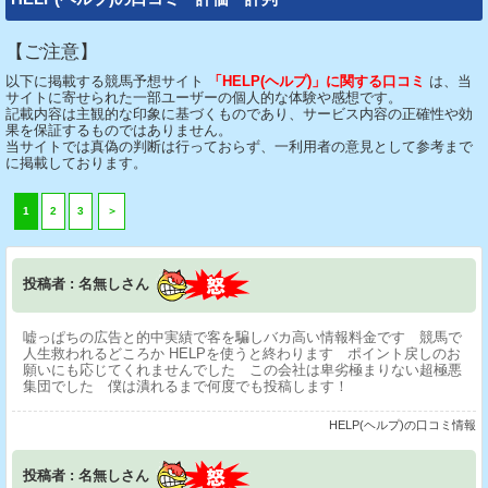
【ご注意】
以下に掲載する競馬予想サイト
「HELP(ヘルプ)」に関する口コミ
は、当
サイトに寄せられた一部ユーザーの個人的な体験や感想です。
記載内容は主観的な印象に基づくものであり、サービス内容の正確性や効
果を保証するものではありません。
当サイトでは真偽の判断は行っておらず、一利用者の意見として参考まで
に掲載しております。
1
2
3
＞
投稿者 : 名無しさん
嘘っぱちの広告と的中実績で客を騙しバカ高い情報料金です 競馬で
人生救われるどころか HELPを使うと終わります ポイント戻しのお
願いにも応じてくれませんでした この会社は卑劣極まりない超極悪
集団でした 僕は潰れるまで何度でも投稿します！
HELP(ヘルプ)の口コミ情報
投稿者 : 名無しさん