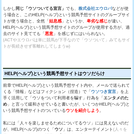
しかし
同じ「ウソついてる宣言」
でも、
株式会社エウロパ
などが使
う場合と、このHELP(ヘルプ)という競馬予想サイトのグループサイ
トが使う場合と、全然「
姑息感
」というか、
卑劣な感じ
が違い、
HELP(ヘルプ)という競馬予想サイトのグループが使用する方が、過
去のサイト見てても「
悪意
」を感じずにはいられない。
(ACTやエウロパは単に競馬が下手なので「ウソついて」みてもサイ
トが長続きせず客離れしてしまうw)
HELP(ヘルプ)という競馬予想サイトはウソだらけ
前章でHELP(ヘルプ)という競馬予想サイト内や、メールで送られて
くる「情報」などはフィクション（捏造）で「
ウソつき宣言
」を上
手く活用して「ウソをついて利用者を騙す」行為を「
エンタメのた
め
」と言って緩和させていると書いたが、いくつかHELP(ヘルプ)と
いう競馬予想サイトのついている
ウソを紹介しよう
。
私には「人々を楽しませるためについてるウソ」には見えないのだ
が、HELP(ヘルプ)のつく「
ウソ
」は、エンターテイメント
(人々を