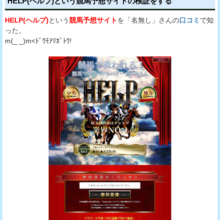
HELP(ヘルプ)という競馬予想サイトの検証をする
HELP(ヘルプ)
という
競馬予想サイト
を「名無し」さんの
口コミ
で知
った。
m(_ _)m<ﾄﾞｳﾓｱﾘｶﾞﾄｳ!