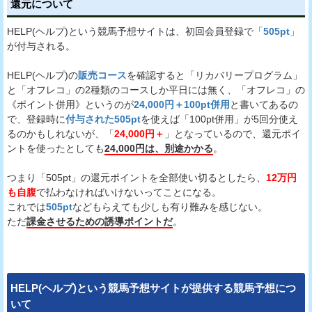
還元について
HELP(ヘルプ)という競馬予想サイトは、初回会員登録で「
505pt
」
が付与される。
HELP(ヘルプ)の
販売コース
を確認すると「リカバリープログラム」
と「オフレコ」の2種類のコースしか平日には無く、「オフレコ」の
《ポイント併用》というのが
24,000円＋100pt併用
と書いてあるの
で、登録時に
付与された505pt
を使えば「100pt併用」が5回分使え
るのかもしれないが、「
24,000円＋
」となっているので、還元ポイ
ントを使ったとしても
24,000円は、別途かかる
。
つまり「505pt」の還元ポイントを全部使い切るとしたら、
12万円
も自腹
で払わなければいけないってことになる。
これでは
505pt
などもらえても少しも有り難みを感じない。
ただ
課金させるための誘導ポイントだ
。
HELP(ヘルプ)という競馬予想サイトが提供する競馬予想につ
いて