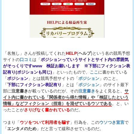
「名無し」さんが投稿してくれた
HELP
(
ヘルプ
)という名の競馬予想
サイトの
口コミ
は「
ポジションっていうサイトとサイト内の雰囲気
がそっくりですwww 検証お願いします ※下部にフィクション表
記有り(ポジションも同じ)
」といったもので、
ここ
に書かれている
「
ポジション
」とは競馬予想サイトの「
ポジション
」のこと。
「
下部にフィクション表記有り
」とは「
ポジション
」のサイト最下
部に
注意書き
が載っているのだが、その
注意書き
をよく見ると、
サ
イト内に書かれている「関係者から得た情報」や「検証したという
情報」などフィクション（捏造）を混ぜているウソである
。と、い
ったことが
さりげなく書かれている
のだ。
つまり「
ウソをついて利用者を騙す
」行為を、この
ウソつき宣言
で
「
エンタメのため
」だと言って緩和させているのだ。