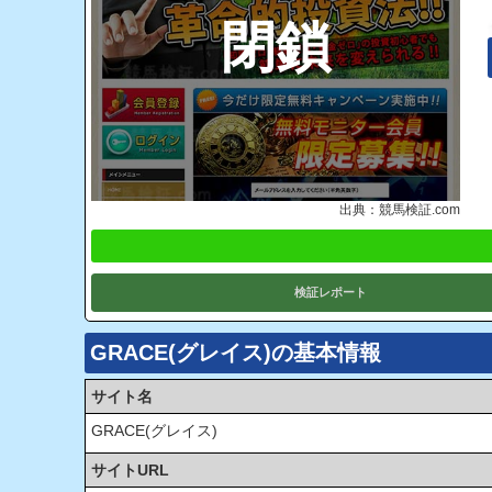
閉鎖
出典：競馬検証.com
検証レポート
GRACE(グレイス)の基本情報
サイト名
GRACE(グレイス)
サイトURL