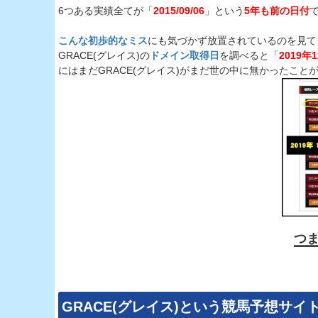
6つある実績全てが「
2015/09/06
」という
5年も前の日付
こんな初歩的なミス
にも気づかず放置されているのを見ても
GRACE(グレイス)の
ドメイン取得日
を調べると「
2019年
にはまだGRACE(グレイス)がまだ世の中に無かったこと
つ
GRACE(グレイス)という競馬予想サイ