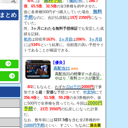
無料予想
は、1回目の回収率が163%、
8/5
には「
」で
園田7R
にて
286.7
2回目が206%、3回目が534%
倍
、
65.5倍
、
32.5倍
の全3券種を的中させた。
だ。
無料
仮に各券種500円ずつ購入していた場合、
トまとめ
予想
なのに、合計払戻額は
19万 2350円
になっ
ていた。
尚、
3ヶ月にわたる無料予想検証
でも安定した成
績を記録。
初月
は回収率
163%
、
2ヶ月目
は
206%
、
3ヶ月目
には
534%
という結果に。信頼度の高い予想サイ
トであることが確認できる。
【優良】
高配当21
(695)
高配当21の特筆すべき点は、
やはり「有料コースが激安」
というところだろう。
8/2
にもなんと、
わずか
20pt予想
(
2000円
)
で参
加できる
超・安価
な予想コースで、
中京5R
にて
356.4倍
と、
51.5倍
、
59.2倍
の全3券種的中。仮
2000円
に500円で全券種を買ってたら､今回は
予想
で、
23万 3550円
の払戻しになった計算
だ。
なお、数年前には
3237.5倍
を含む全2券種的中
(
1000円予想
)といい、すごい。ちなみに
過去最