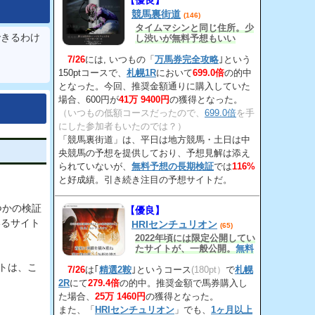
【優良】
競馬裏街道
(146)
タイムマシンと同じ住所。少
できるわけ
し渋いが無料予想もいい
7/26
には, いつもの「
万馬券完全攻略
｣という
150ptコースで、
札幌1R
において
699.0倍
の的中
となった。今回、推奨金額通りに購入していた
場合、600円が
41万 9400円
の獲得となった。
（いつもの低額コースだったので、
699.0倍
を手
にした参加者もいたのでは？）
「競馬裏街道」は、平日は地方競馬・土日は中
央競馬の予想を提供しており、予想見解は添え
られていないが、
無料予想の長期検証
では
116%
と好成績。引き続き注目の予想サイトだ。
つかの検証
【優良】
いるサイト
HRIセンチュリオン
(65)
2022年頃には限定公開してい
たサイトが、一般公開。
無料
予想の回収率
が高い！
イトは、こ
7/26
は｢
精選2鞍
｣というコース
(180pt）
で
札幌
2R
にて
279.4倍
の的中。推奨金額で馬券購入し
た場合、
25万 1460円
の獲得となった。
また、「
HRIセンチュリオン
」でも、
1ヶ月以上