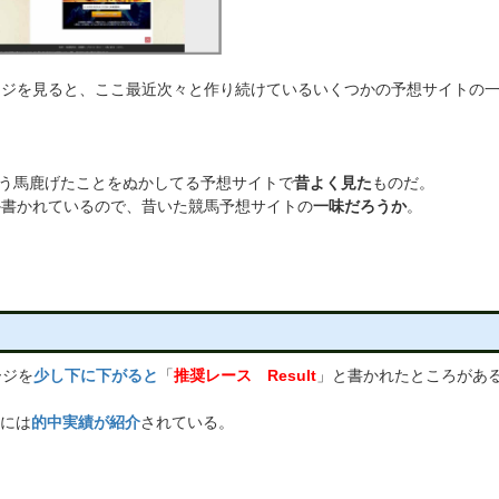
ページを見ると、ここ最近次々と作り続けているいくつかの予想サイトの
う馬鹿げたことをぬかしてる予想サイトで
昔よく見た
ものだ。
とか書かれているので、昔いた競馬予想サイトの
一味だろうか
。
ージを
少し下に下がると
「
推奨レース Result
」と書かれたところがあ
には
的中実績が紹介
されている。