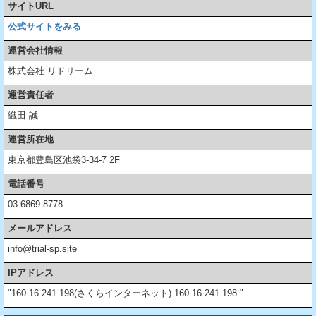
サイトURL
公式サイトをみる
運営会社情報
株式会社 リドリーム
運営責任者
織田 誠
運営所在地
東京都豊島区池袋3-34-7 2F
電話番号
03-6869-8778
メールアドレス
info@trial-sp.site
IPアドレス
"160.16.241.198(さくらインターネット) 160.16.241.198 "