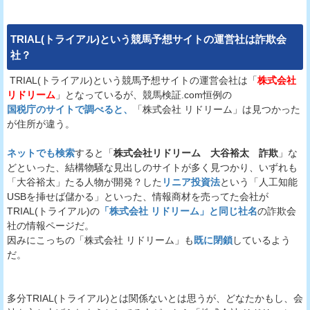
TRIAL(トライアル)
という
競馬予想サイト
の運営社は詐欺会
社？
TRIAL(トライアル)という競馬予想サイトの運営会社は「
株式会社
リドリーム
」となっているが、競馬検証.com恒例の
国税庁のサイトで調べると、
「株式会社 リドリーム」は見つかった
が住所が違う。
ネットでも検索
すると「
株式会社リドリーム 大谷裕太 詐欺
」な
どといった、結構物騒な見出しのサイトが多く見つかり、いずれも
「大谷裕太」たる人物が開発？した
リニア投資法
という「人工知能
USBを挿せば儲かる」といった、情報商材を売ってた会社が
TRIAL(トライアル)の
「株式会社 リドリーム」と同じ社名
の詐欺会
社の情報ページだ。
因みにこっちの「株式会社 リドリーム」も
既に閉鎖
しているよう
だ。
多分TRIAL(トライアル)とは関係ないとは思うが、どなたかもし、会