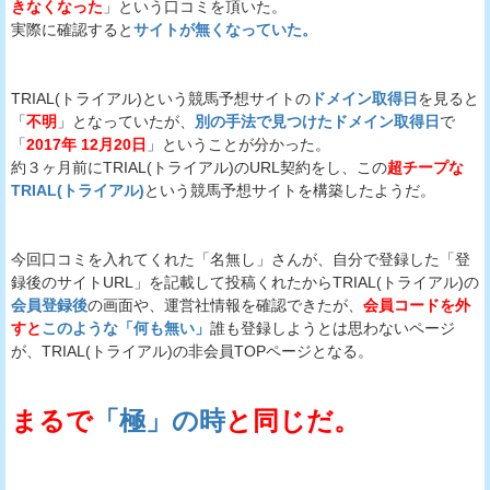
きなくなった
」という口コミを頂いた。
実際に確認すると
サイトが無くなっていた。
TRIAL(トライアル)という競馬予想サイトの
ドメイン取得日
を見ると
「
不明
」となっていたが、
別の手法で見つけたドメイン取得日
で
「
2017年 12月20日
」ということが分かった。
約３ヶ月前にTRIAL(トライアル)のURL契約をし、この
超チープな
TRIAL(トライアル)
という競馬予想サイトを構築したようだ。
今回口コミを入れてくれた「名無し」さんが、自分で登録した「登
録後のサイトURL」を記載して投稿くれたからTRIAL(トライアル)の
会員登録後
の画面や、運営社情報を確認できたが、
会員コードを外
すと
このような「何も無い」
誰も登録しようとは思わないページ
が、TRIAL(トライアル)の非会員TOPページとなる。
まるで
「極」の時
と同じだ。