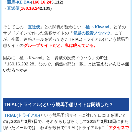
・
競馬-KEIBA-
(
160.16.24
3.112
)
・
直送便
(
160.16.24
2.139
)
そしてこの「
直送便
」との関係が疑わしい「
極 ～Kiwami
」とその
サブドメインで作った集客サイトの「
脅威の投資ノウハウ
」こそ
が、今回、迷惑メールを送ってきたTRIAL(トライアル)という競馬予
想サイトの
グループサイトだと、私は睨んでいる。
因みに「極 ～Kiwami」と「脅威の投資ノウハウ」のIPは
「160.16.202.28」なので、偶然の部分一致…とは
言えないんじゃ無
いだろ〜かw
TRIAL(トライアル)
という
競馬予想サイト
は閉鎖した？
TRIAL(トライアル)
という競馬予想サイトに対して口コミを頂いた
のは
2018年3月7日
で、それからしばらくして
2018年3月13日
にまた
頂いたメールでは、わずか数日でTRIAL(トライアル)に「
アクセスで