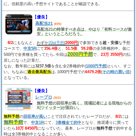
に。信頼度の高い予想サイトであることが確認できる。
【優良】
高配当21
(695)
高配当21の特筆すべき点は、やはり「有料コースが激
安」というところだろう。
8/2
にもなんと、
わずか
20pt予想
(
2000円
)
で参加できる
超・安価
な予想
コースで、
中京5R
にて
356.4倍
と、
51.5倍
、
59.2倍
の全3券種的中。仮に
2000円予想
500円で全券種を買ってたら､今回は
で、
23万 3550円
の払
戻しになった計算だ。
なお、数年前には
3237.5倍
を含む全2券種的中(
1000円予想
)といい、すご
い。ちなみに
過去最高配当
は､1000円予想での
6479.2倍
(
その時の買い目
)
となっている。
【優良】
レープロ
(362)
無料予想の回収率が高く、現場記者による現地からの
X(ツイッター)が面白い。
無料予想
の
回収率が高い
ことで注目されていたレープロだが、
8/2
には
無料予想
で、
中京1R
にて、
3券種全て的中
となり、推奨通りに買って
いたら
10万 8450円
になっていた。基本、レープロが
無料予想
で的中する
時は全3券種的中となることが多い。