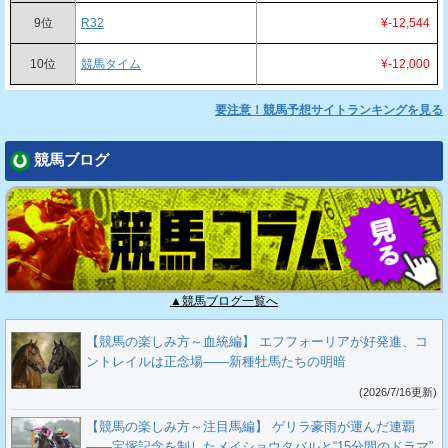
9位
R32
¥-12,544
10位
競馬タイム
¥-12,000
要注意！競馬予想サイトランキングを見る
競馬ブログ
▲競馬ブログ一覧へ
【競馬の楽しみ方～血統編】 エフフォーリアが好発進、コ
ントレイルは正念場――新種牡馬たちの明暗
(2026/7/16更新)
【競馬の楽しみ方～注目馬編】 ゲリラ豪雨が運んだ連覇
――宝塚記念を制したメイショウタバルと“15分間のドラマ”