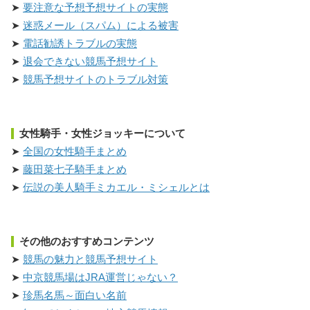
要注意な予想予想サイトの実態
迷惑メール（スパム）による被害
電話勧誘トラブルの実態
退会できない競馬予想サイト
競馬予想サイトのトラブル対策
女性騎手・女性ジョッキーについて
全国の女性騎手まとめ
藤田菜七子騎手まとめ
伝説の美人騎手ミカエル・ミシェルとは
その他のおすすめコンテンツ
競馬の魅力と競馬予想サイト
中京競馬場はJRA運営じゃない？
珍馬名馬～面白い名前