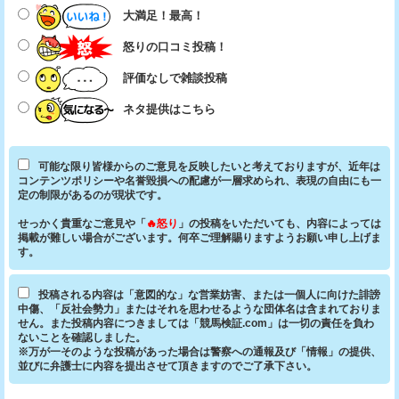
大満足！最高！
怒りの口コミ投稿！
評価なしで雑談投稿
ネタ提供はこちら
可能な限り皆様からのご意見を反映したいと考えておりますが、近年は
コンテンツポリシーや名誉毀損への配慮が一層求められ、表現の自由にも一
定の制限があるのが現状です。
せっかく貴重なご意見や「
🔥怒り
」の投稿をいただいても、内容によっては
掲載が難しい場合がございます。何卒ご理解賜りますようお願い申し上げま
す。
投稿される内容は「意図的な」な営業妨害、または一個人に向けた誹謗
中傷、「反社会勢力」またはそれを思わせるような団体名は含まれておりま
せん。また投稿内容につきましては「競馬検証.com」は一切の責任を負わ
ないことを確認しました。
※万が一そのような投稿があった場合は警察への通報及び「情報」の提供、
並びに弁護士に内容を提出させて頂きますのでご了承下さい。