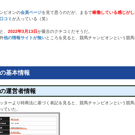
ンピオンの
会員ページ
を見て思うのだが、まるで
稼働している感じがし
口コミ
が入っている（笑）
と、
2022年3月13日
が最古のクチコミだそうだ。
外
他の情報サイトが無い
ところを見ると、競馬チャンピオンという競馬
の基本情報
の運営者情報
ッターより特商法に基づく表記を見ると、競馬チャンピオンという競馬
っていた。