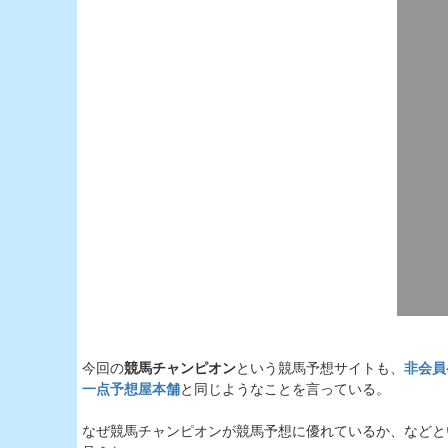
今回の
競馬チャンピオン
という競馬予想サイトも、
非会員
一点予想屋本舗
と同じようなことを言っている。
なぜ競馬チャンピオンが競馬予想に優れているか、などと