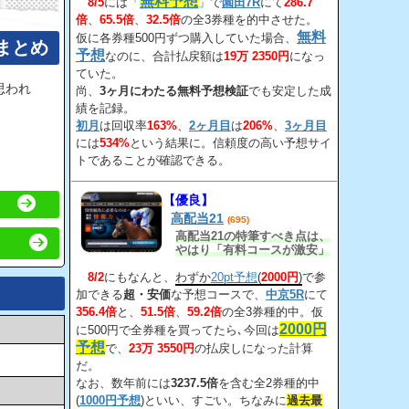
無料予想
は、1回目の回収率が163%、
8/5
には「
」で
園田7R
にて
286.7
2回目が206%、3回目が534%
倍
、
65.5倍
、
32.5倍
の全3券種を的中させた。
だ。
無料
仮に各券種500円ずつ購入していた場合、
まとめ
予想
なのに、合計払戻額は
19万 2350円
になっ
ていた。
思われ
尚、
3ヶ月にわたる無料予想検証
でも安定した成
績を記録。
初月
は回収率
163%
、
2ヶ月目
は
206%
、
3ヶ月目
には
534%
という結果に。信頼度の高い予想サイ
トであることが確認できる。
【優良】
高配当21
(695)
高配当21の特筆すべき点は、
やはり「有料コースが激安」
というところだろう。
8/2
にもなんと、
わずか
20pt予想
(
2000円
)
で参
加できる
超・安価
な予想コースで、
中京5R
にて
356.4倍
と、
51.5倍
、
59.2倍
の全3券種的中。仮
2000円
に500円で全券種を買ってたら､今回は
予想
で、
23万 3550円
の払戻しになった計算
だ。
なお、数年前には
3237.5倍
を含む全2券種的中
(
1000円予想
)といい、すごい。ちなみに
過去最