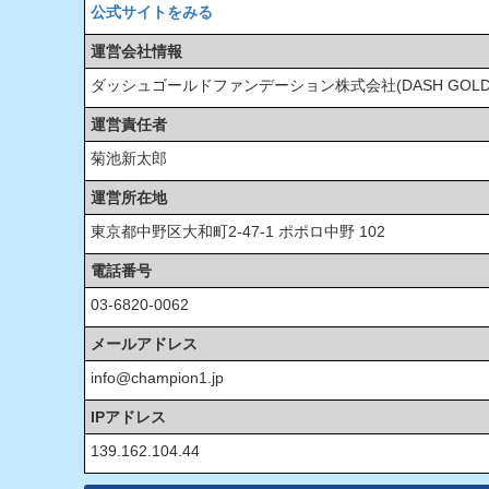
公式サイトをみる
運営会社情報
ダッシュゴールドファンデーション株式会社(DASH GOLD fou
運営責任者
菊池新太郎
運営所在地
東京都中野区大和町2-47-1 ポポロ中野 102
電話番号
03-6820-0062
メールアドレス
info@champion1.jp
IPアドレス
139.162.104.44