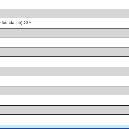
ndation)DGF