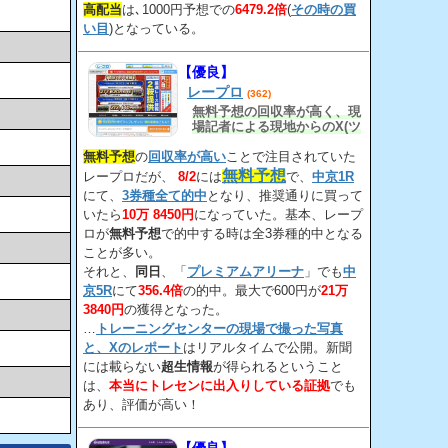
高配当
は､1000円予想での
6479.2倍
(
その時の買
い目
)となっている。
【優良】
レープロ
(362)
無料予想の回収率が高く、現
場記者による現地からのX(ツ
イッター)が面白い。
無料予想
の
回収率が高い
ことで注目されていた
無料予想
レープロだが、
8/2
には
で、
中京1R
にて、
3券種全て的中
となり、推奨通りに買って
いたら
10万 8450円
になっていた。基本、レープ
ロが
無料予想
で的中する時は全3券種的中となる
ことが多い。
それと、
同日
、「
プレミアムアリーナ
」でも
中
京5R
にて
356.4倍
の的中。最大で600円が
21万
3840円
の獲得となった。
…
トレーニングセンターの現場で撮った写真
と、Xのレポート
はリアルタイムで公開。新聞
には載らない
超生情報
が得られるということ
は、
本当にトレセンに出入りしている証拠
でも
あり、評価が高い！