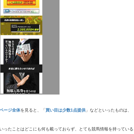
ページ全体
を見ると、「
買い目は少数1点提供
」などといったものは、
いったことはどこにも何も載っておらず、とても競馬情報を持っている