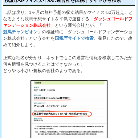
検証①-2-ウマスタイルの運営社を国税庁サイトから検索
…話は戻り、1ヶ月の無料予想の収支結果がマイナス-50万超え。と
なるような競馬予想サイトを平気で運営する「
ダッシュゴールドフ
ァンデーション株式会社
」という運営会社だが、「
競馬チャンピオン
」の検証時に「ダッシュゴールドファンデーショ
ン株式会社」という会社を
国税庁サイトで検索
、発見したので、改
めて紹介しよう。
正式な社名が分かり、ネットでもこの運営社情報を検索してみたが
何も情報を見つけることはできなかった。
どうやら小さい規模の会社のようである。