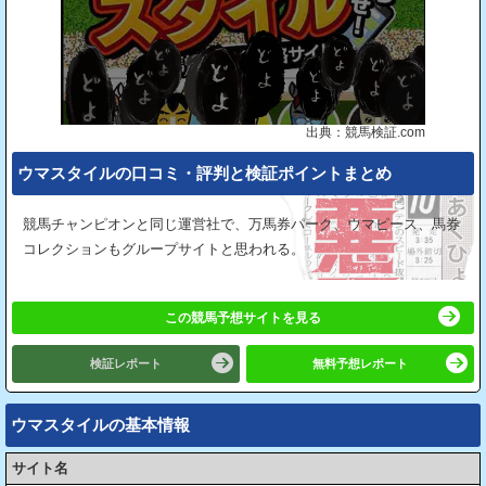
出典：競馬検証.com
ウマスタイルの⼝コミ・評判と検証ポイントまとめ
競馬チャンピオンと同じ運営社で、万馬券パーク、ウマピース、馬券
コレクションもグループサイトと思われる。
この競馬予想サイトを見る
検証レポート
無料予想レポート
ウマスタイルの基本情報
サイト名