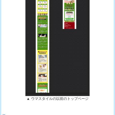
▲ ウマスタイルの以前のトップページ