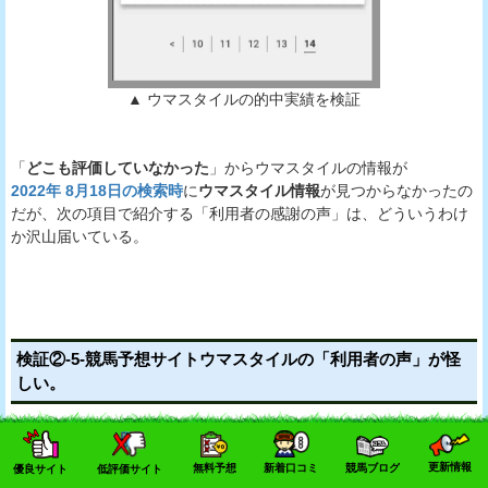
▲ ウマスタイルの的中実績を検証
「
どこも評価していなかった
」からウマスタイルの情報が
2022年 8月18日の検索時
に
ウマスタイル情報
が見つからなかったの
だが、次の項目で紹介する「利用者の感謝の声」は、どういうわけ
か沢山届いている。
検証②-5-競馬予想サイトウマスタイルの「利用者の声」が怪
しい。
ウマスタイルの「利用者の声」
を
メニューから確認
してみると、
最古の声
は
2022年 7月10日
のものだった。
更新情報
無料予想
新着口コミ
競馬ブログ
優良サイト
低評価サイト