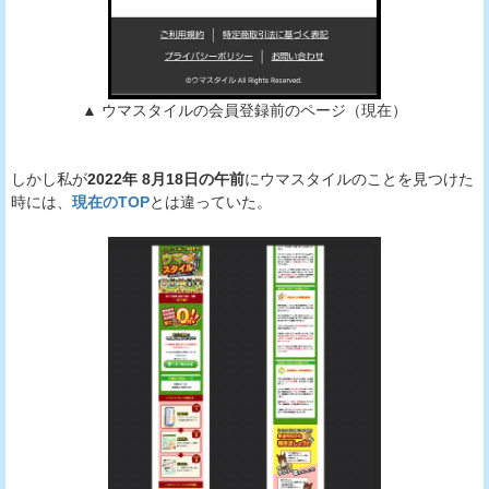
▲ ウマスタイルの会員登録前のページ（現在）
しかし私が
2022年 8月18日の午前
にウマスタイルのことを見つけた
時には、
現在のTOP
とは違っていた。