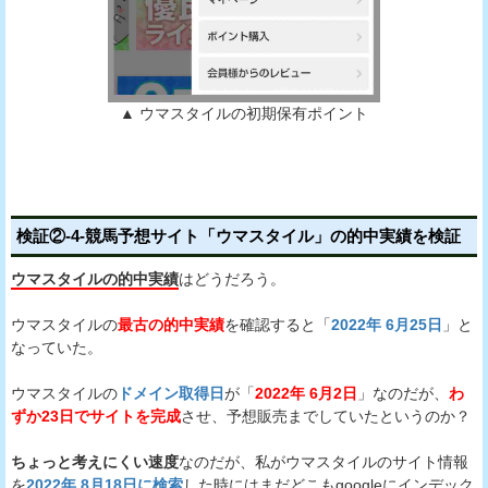
▲ ウマスタイルの初期保有ポイント
検証②-4-競馬予想サイト「ウマスタイル」の的中実績を検証
ウマスタイルの的中実績
はどうだろう。
ウマスタイルの
最古の的中実績
を確認すると「
2022年 6月25日
」と
なっていた。
ウマスタイルの
ドメイン取得日
が「
2022年 6月2日
」なのだが、
わ
ずか23日でサイトを完成
させ、予想販売までしていたというのか？
ちょっと考えにくい速度
なのだが、私がウマスタイルのサイト情報
を
2022年 8月18日に検索
した時にはまだどこもgoogleにインデック