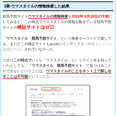
3章-ウマスタイルの情報検索した結果
競馬予想サイト
ウマスタイルの情報検索
を
2022年 8月18日の午前
に
してみると、この時点でウマスタイルの情報を載せている競馬予想
検証サイトはゼロ
サイトの
。
「
ウマスタイル 競馬予想サイト
」という検索キーワードで探して
も、まだどこの検証サイトもgooleにインデックス
（検索エンジンに
認識される）
されていなかった。
つまり
この時点で
いくら「ウマスタイル」というサイト名を知って
いたとしても、「
ウマスタイル 競馬予想サイト
」で見つけること
ができないということは、
ウマスタイルのことをネット上で探し出
すことは不可能
ということだ。