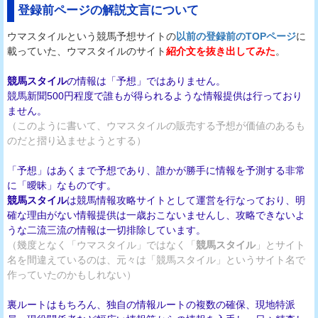
登録前ページの解説文言について
ウマスタイルという競馬予想サイトの
以前の登録前のTOPページ
に
載っていた、ウマスタイルのサイト
紹介文を抜き出してみた
。
競馬スタイル
の情報は「予想」ではありません。
競馬新聞500円程度で誰もが得られるような情報提供は行っており
ません。
（このように書いて、ウマスタイルの販売する予想が価値のあるも
のだと摺り込ませようとする）
「予想」はあくまで予想であり、誰かが勝手に情報を予測する非常
に「曖昧」なものです。
競馬スタイル
は競馬情報攻略サイトとして運営を行なっており、明
確な理由がない情報提供は一歳おこないませんし、攻略できないよ
うな二流三流の情報は一切排除しています。
（幾度となく「ウマスタイル」ではなく「
競馬スタイル
」とサイト
名を間違えているのは、元々は「競馬スタイル」というサイト名で
作っていたのかもしれない）
裏ルートはもちろん、独自の情報ルートの複数の確保、現地特派