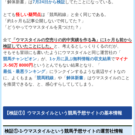
「解体新書」は
7月24日から検証
してたことになっている。
とても
怪しい疑問点
は「競馬戦線」と全く同じである。
「約1ヶ月も記事公開しないで何してた？」
「どうやってウマスタイルを見つけた？」
全て
「ウマスタイルの空売りの的中実績を作る為」に1ヶ月も前から
検証していたことにした。
と、考えるとしっくりくるのだが、
そもそも冒頭にも書いたようにウマスタイルと同じ運営社の「
競馬チャンピオン
」が、
1ヶ月に及ぶ無料情報の収支結果
で
マイナ
ス-50万 8000円
というとんでもない結果となり、「
最低・最悪ランキング
」にランクインするような底辺サイトなの
に、よくもまぁ「
競馬戦線
」や「
解体新書
」はウマスタイルのこと
を推奨できるな、と、感心すらしてしてしまう。
【検証①】ウマスタイルという競馬予想サイトの基本情報
検証①-1-ウマスタイルという競馬予想サイトの運営社情報