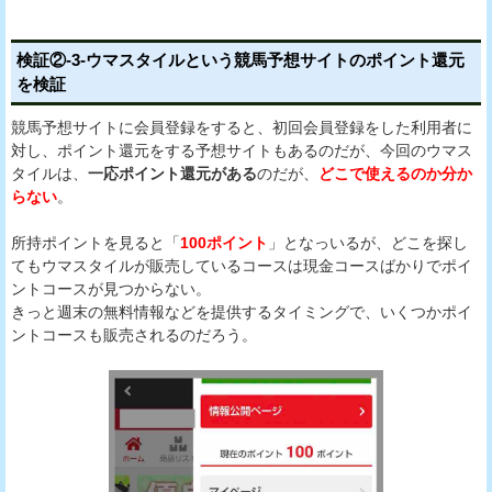
検証②-3-ウマスタイルという競馬予想サイトのポイント還元
を検証
競馬予想サイトに会員登録をすると、初回会員登録をした利用者に
対し、ポイント還元をする予想サイトもあるのだが、今回のウマス
タイルは、
一応ポイント還元がある
のだが、
どこで使えるのか分か
らない
。
所持ポイントを見ると「
100ポイント
」となっいるが、どこを探し
てもウマスタイルが販売しているコースは現金コースばかりでポイ
ントコースが見つからない。
きっと週末の無料情報などを提供するタイミングで、いくつかポイ
ントコースも販売されるのだろう。