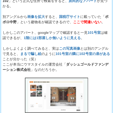
102
」という正式な住所で検索をすると、
庶民的なアパート
が見つ
かる。
別アングルから
画像を拡大
すると、
国税庁サイト
に載っていた「
ポ
ポロ中野
」という建物名が確認できるので、
ここで間違いない
。
しかしこのアパート、googleマップで確認すると一見
101号室
は確
認できるが、
1階には1部屋しか無いように見える
。
しかしよくよく調べてみると、実は
この写真画像
とは別のアングル
で見ると、
まるで騙し絵
のように
101号室の隣に102号室の扉がある
ことが分かった（笑）
ここが本当にウマスタイルの運営会社「
ダッシュゴールドファンデ
ーション株式会社
」なのだろうか。