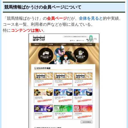
競馬情報ばかうけの会員ページについて
「競馬情報ばかうけ」の
会員ページ
だが、
全体を見ると
的中実績、
コース名一覧、利用者の声などが順に並んでいる。
特に
コンテンツは無い
。