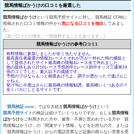
競馬情報ばかうけの口コミを厳選した
競馬情報ばかうけ
という競馬予想サイトに対し、競馬検証.COMに
投稿された口コミ情報の中から
気になる口コミを抽出
してみまし
た。
（長い口コミの場合、一部抜粋することもあります。）
競馬情報ばかうけの参考口コミ1
有料情報に参加しましたが全く当たりません。
最高責任者厳選の情報2レースとそれが万が一外れた時の捕捉と
して提供されたサイト最高峰の情報4レース全て外れました。
他の提供もあり計10レース予想的中1レース的中オッズ三連単24
倍のゴミでした。素人以下の成績です。
予想のプロならもっと精度あげろよ。調子が悪かったで逃げんじ
ゃねぇ。
挙げ句に今度はさらに最高峰の情報勧誘。最高峰いくつあるの？
全くバカにしとるサイトです。
「
競馬検証.com
」では引き続き
競馬情報ばかうけ
という
競馬予想サイト
の検証は続けていくつもりですが、もしも
競馬情報
ばかうけ
をご利用された方や、被害・不満と思われている方や「競
馬情報ばかうけ」の「関連サイト情報」などをお持ちの方、または
「競馬情報ばかうけ」からの電話営業など証拠の残らない営業を受