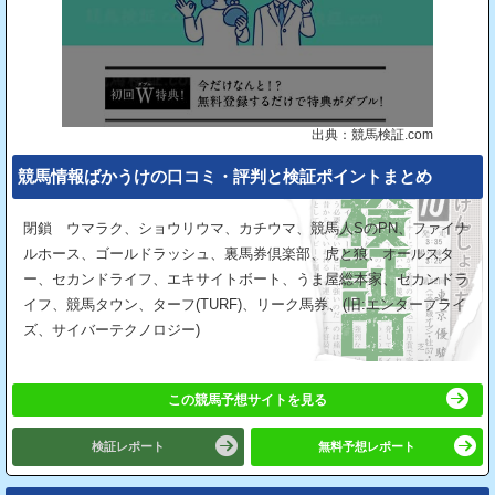
出典：競馬検証.com
競馬情報ばかうけの⼝コミ・評判と検証ポイントまとめ
閉鎖 ウマラク、ショウリウマ、カチウマ、競馬人SのPN、ファイナ
ルホース、ゴールドラッシュ、裏馬券倶楽部、虎と狼、オールスタ
ー、セカンドライフ、エキサイトボート、うま屋総本家、セカンドラ
イフ、競馬タウン、ターフ(TURF)、リーク馬券、(旧:エンタープライ
ズ、サイバーテクノロジー)
この競馬予想サイトを見る
検証レポート
無料予想レポート