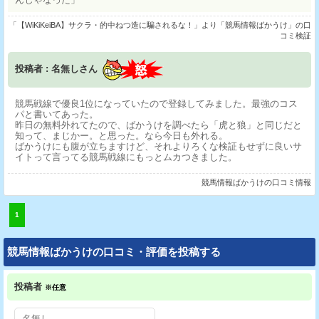
「【WiKiKeiBA】サクラ・的中ねつ造に騙されるな！」より「競馬情報ばかうけ」の口
コミ検証
投稿者 : 名無しさん
競馬戦線で優良1位になっていたので登録してみました。最強のコス
パと書いてあった。
昨日の無料外れてたので、ばかうけを調べたら「虎と狼」と同じだと
知って、まじかー。と思った。なら今日も外れる。
ばかうけにも腹が立ちますけど、それよりろくな検証もせずに良いサ
イトって言ってる競馬戦線にもっとムカつきました。
競馬情報ばかうけの口コミ情報
1
競馬情報ばかうけの口コミ・評価を投稿する
投稿者
※任意