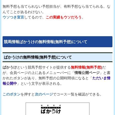
無料予想も当てられない予想担当が、有料予想なら当てられる。な
んてことがあるわけない。
ウソつき宣言
してるので、
この実績もウソだろう
。
競馬情報ばかうけの無料情報(無料予想)について
ばかうけの無料情報(無料予想)について
ばかうけ
という競馬予想サイトが提供する
無料情報(無料予想)
だ
が、会員ページの上にあるメニューバーに「
情報公開ページ
」と書
かれたボタンがあり、無料予想の公開時間頃になると「
ただいま情
報公開中
」という文字が表示される。
このボタン
を押すと
次のページ
でコース一覧を確認ができる。