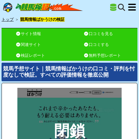
トップ
＞
競馬情報ばかうけの検証
サイト情報
口コミを見る
関連サイト
口コミする
検証レポート
無料予想レポート
競馬予想サイト｜競馬情報ばかうけの口コミ・評判を忖
度なしで検証。すべての評価情報を徹底公開
閉鎖