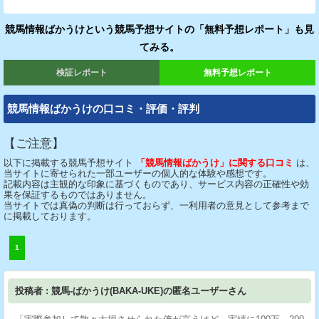
競馬情報ばかうけという競馬予想サイトの「
無料予想レポート
」も見
てみる。
検証レポート
無料予想レポート
競馬情報ばかうけの口コミ・評価・評判
【ご注意】
以下に掲載する競馬予想サイト
「競馬情報ばかうけ」に関する口コミ
は、
当サイトに寄せられた一部ユーザーの個人的な体験や感想です。
記載内容は主観的な印象に基づくものであり、サービス内容の正確性や効
果を保証するものではありません。
当サイトでは真偽の判断は行っておらず、一利用者の意見として参考まで
に掲載しております。
1
投稿者 : 競馬-ばかうけ(BAKA-UKE)の匿名ユーザーさん