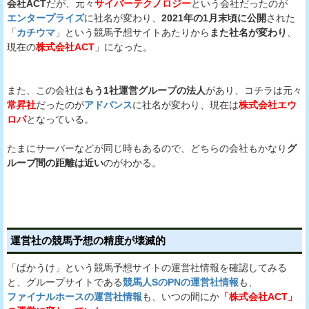
会社ACT
だが、元々
サイバーテクノロジー
という会社だったのが
エンタープライズ
に社名が変わり、
2021年の1月末頃に公開
された
「
カチウマ
」という競馬予想サイトあたりから
また社名が変わり
、
現在の
株式会社ACT
」になった。
また、この会社は
もう1社運営グループの法人
があり、コチラは元々
常昇社
だったのが
アドバンス
に社名が変わり、現在は
株式会社エウ
ロパ
となっている。
たまにサーバーなどが同じ時もあるので、どちらの会社もかなり
グ
ループ間の距離は近い
のがわかる。
運営社の競馬予想の精度が壊滅的
「ばかうけ」という競馬予想サイトの運営社情報を確認してみる
と、グループサイトである
競馬人SのPNの運営社情報
も、
ファイナルホースの運営社情報
も、いつの間にか
「株式会社ACT」