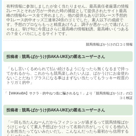
有料情報に参加しましたが全く当たりません。最高責任者厳選の情報
2レースとそれが万が一外れた時の捕捉として提供されたサイト最高
峰の情報4レース全て外れました。他の提供もあり計10レース予想的
中1レース的中オッズ三連単24倍のゴミでした。素人以下の成績で
す。予想のプロならもっと精度あげろよ。調子が悪かったで逃げんじ
ゃねぇ。挙げ句に今度はさらに最高峰の情報勧誘。最高峰いくつある
の？全くバカにしとるサイトです。
競馬情報ばかうけの口コミ情報
投稿者 : 競馬-ばかうけ(BAKA-UKE)の匿名ユーザーさん
「もし言いくるめられて払い続けるようになったら無くなるまで持っ
てかれるから、これからも競馬楽しみたい人は、ばかうけにお金使わ
ないことだね！プラスになる事はまずない当たってもラッキー程度の
トリガミ的中」
「【WiKiKeiBA】サクラ・的中ねつ造に騙されるな！」より「競馬情報ばかうけ」の口
コミ検証
投稿者 : 競馬-ばかうけ(BAKA-UKE)の匿名ユーザーさん
「一回も当たんねーんだからフィクションが過ぎるって競馬情報ばか
うけじゃなくて素人予想ばかうけって名前の方がしっくりくる他の人
も全然当たってないみたいだし、こんなんだったら最初から信用する
んじゃなった」