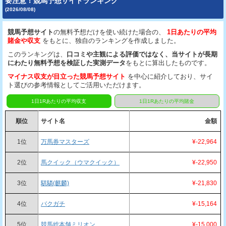
要注意！競馬予想サイトランキング
(2026/08/08)
競馬予想サイト
の無料予想だけを使い続けた場合の、
1日あたりの平均
賭金や収支
をもとに、独自のランキングを作成しました。
このランキングは、
口コミや主観による評価ではなく、当サイトが長期
にわたり無料予想を検証した実測データ
をもとに算出したものです。
マイナス収支が目立った競馬予想サイト
を中心に紹介しており、サイ
ト選びの参考情報としてご活用いただけます。
1日1Rあたりの平均収支
1日1Rあたりの平均賭金
順位
サイト名
金額
1位
万馬券マスターズ
¥-22,964
2位
馬クイック（ウマクイック）
¥-22,950
3位
騏驎(麒麟)
¥-21,830
4位
バクガチ
¥-15,164
5位
競馬総本舗ミリオン
¥-15,000