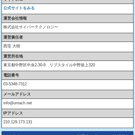
公式サイトをみる
運営会社情報
株式会社サイバーテクノロジー
運営責任者
西窪 大樹
運営所在地
東京都中野区中央2-30-9 リブスタイル中野坂上320
電話番号
03-5348-7312
メールアドレス
info@umach.net
IPアドレス
210.129.173.131