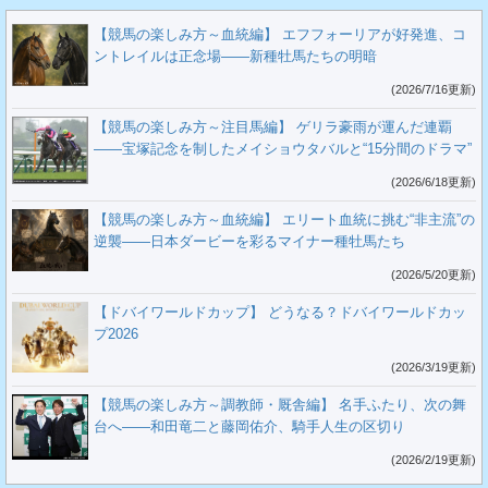
【競馬の楽しみ方～血統編】 エフフォーリアが好発進、コ
ントレイルは正念場――新種牡馬たちの明暗
(2026/7/16更新)
【競馬の楽しみ方～注目馬編】 ゲリラ豪雨が運んだ連覇
――宝塚記念を制したメイショウタバルと“15分間のドラマ”
(2026/6/18更新)
【競馬の楽しみ方～血統編】 エリート血統に挑む“非主流”の
逆襲――日本ダービーを彩るマイナー種牡馬たち
(2026/5/20更新)
【ドバイワールドカップ】 どうなる？ドバイワールドカッ
プ2026
(2026/3/19更新)
【競馬の楽しみ方～調教師・厩舎編】 名手ふたり、次の舞
台へ――和田竜二と藤岡佑介、騎手人生の区切り
(2026/2/19更新)