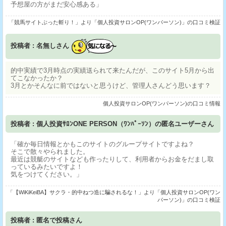
予想屋の方がまだ安心感ある」
「競馬サイトぶった斬り！」より「個人投資サロンOP(ワンパーソン)」の口コミ検証
投稿者 : 名無しさん
的中実績で3月時点の実績送られて来たんだが、このサイト5月から出
てこなかったか？
3月とかそんなに前ではないと思うけど、管理人さんどう思います？
個人投資サロンOP(ワンパーソン)の口コミ情報
投稿者 : 個人投資ｻﾛﾝONE PERSON（ﾜﾝﾊﾟｰｿﾝ）の匿名ユーザーさん
「確か毎日情報とかもこのサイトのグループサイトですよね？
そこで散々やられました。
最近は競艇のサイトなども作ったりして、利用者からお金をだまし取
っているみたいですよ！
気をつけてください。」
「【WiKiKeiBA】サクラ・的中ねつ造に騙されるな！」より「個人投資サロンOP(ワン
パーソン)」の口コミ検証
投稿者 : 匿名で投稿さん