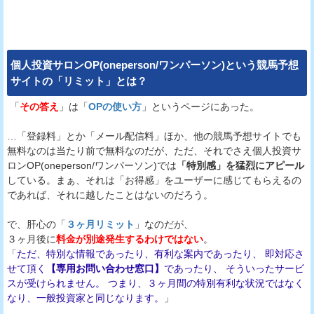
個人投資サロンOP(oneperson/ワンパーソン)
という
競馬予想
サイト
の「リミット」とは？
「
その答え
」は「
OPの使い方
」というページにあった。
…「登録料」とか「メール配信料」ほか、他の競馬予想サイトでも
無料なのは当たり前で無料なのだが、ただ、それでさえ個人投資サ
ロンOP(oneperson/ワンパーソン)では
「特別感」を猛烈にアピール
している。まぁ、それは「お得感」をユーザーに感じてもらえるの
であれば、それに越したことはないのだろう。
で、肝心の「
３ヶ月リミット
」なのだが、
３ヶ月後に
料金が別途発生するわけではない
。
「
ただ、特別な情報であったり、有利な案内であったり、 即対応さ
せて頂く
【専用お問い合わせ窓口】
であったり、 そういったサービ
スが受けられません。 つまり、３ヶ月間の特別有利な状況ではなく
なり、一般投資家と同じなります。
」