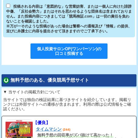
投稿される内容は「意図的な」な営業妨害、または一個人に向けた誹謗
中傷、「反社会勢力」またはそれを思わせるような団体名は含まれておりま
せん。また投稿内容につきましては「競馬検証.com」は一切の責任を負わ
ないことを確認しました。
※万が一そのような投稿があった場合は警察への通報及び「情報」の提供、
並びに弁護士に内容を提出させて頂きますのでご了承下さい。
個人投資サロンOP(ワンパーソン)
の
口コミ投稿する
無料予想のある、優良競馬予想サイト
▼ 当サイトの掲載方針について
当サイトでは独自の検証結果に基づきサイトを紹介しています。掲載リ
ンクには外部サイトへの遷移が含まれます。利用の際は公式情報をご確
認ください。
【優良】
タイムマシン
(244)
無料予想の回収率がズバ抜けて高かった！