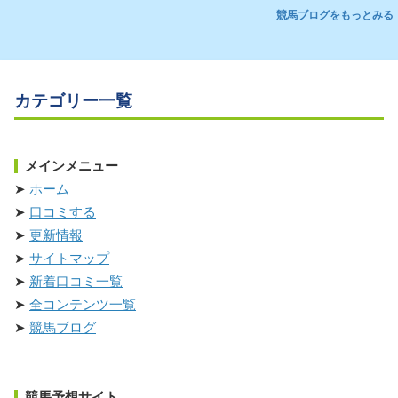
競馬ブログをもっとみる
カテゴリー一覧
メインメニュー
ホーム
口コミする
更新情報
サイトマップ
新着口コミ一覧
全コンテンツ一覧
競馬ブログ
競馬予想サイト