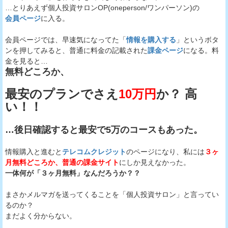
…とりあえず個人投資サロンOP(oneperson/ワンパーソン)の
会員ページ
に入る。
会員ページでは、早速気になってた「
情報を購入する
」というボタ
ンを押してみると、普通に料金の記載された
課金ページ
になる。料
金を見ると…
無料どころか、
最安のプランでさえ
10万円
か？ 高
い！！
…後日確認すると最安で5万のコースもあった。
情報購入と進むと
テレコムクレジット
のページになり、私には
３ヶ
月無料どころか、普通の課金サイト
にしか見えなかった。
一体何が「３ヶ月無料」なんだろうか？？
まさかメルマガを送ってくることを「個人投資サロン」と言ってい
るのか？
まだよく分からない。