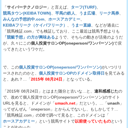
「
サイバーテクノロジー
」と言えば、
ターフ(TURF)
、
競馬タウン(KEIBA TOWN)
、
平馬の鉄人
、
うま広場
、
リーク馬券
、
みんなの予想的中.com
、
ホースアカデミー
、
KEIBAフリーク（ケイバフリーク）
、
うま一直線
、などが過去に
「競馬検証.com」でも検証しており、ここ最近は競馬予想よりも
「競艇予想」の方が興味ある
ようで、そちらの動きが活発のようだ
が、久々にこの
個人投資サロンOP(oneperson/ワンパーソン)
で戻
ってきたというワケだ。
で、この
個人投資サロンOP(oneperson/ワンパーソン)
がいつリリ
ースされたのかと、
個人投資サロンOPのドメイン取得日
を見てみる
と、あれ？…「
2015年 08月24日
」となっている。
「2015年 08月24日」とはまた随分と古いな…と、
違和感感じた
の
で、改めて個人投資サロンOP(oneperson/ワンパーソン)のサイト
URLを見ると、ドメインが「
umach.net
」だという。…「
unach
」
ってぜんぜん「oneperson」とからんでないし、もしかして？…
「競馬検証.com」のDBで調べて見ると、このドメインは「
ホースアカデミー
」という競馬サイトで
以前使っていたもの
という
ことがわかった。