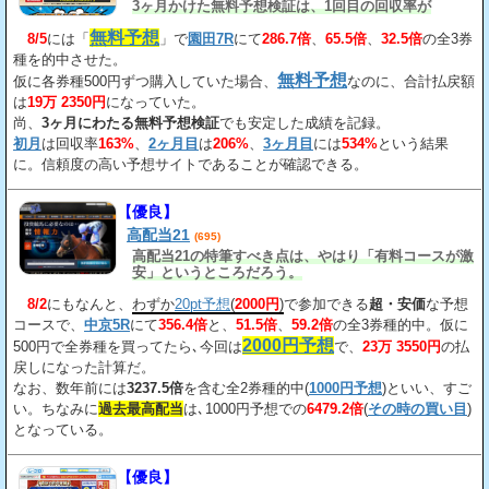
3ヶ月かけた無料予想検証は、1回目の回収率が
163%、2回目が206%、3回目が534%だ。
無料予想
8/5
には「
」で
園田7R
にて
286.7倍
、
65.5倍
、
32.5倍
の全3券
種を的中させた。
無料予想
仮に各券種500円ずつ購入していた場合、
なのに、合計払戻額
は
19万 2350円
になっていた。
尚、
3ヶ月にわたる無料予想検証
でも安定した成績を記録。
初月
は回収率
163%
、
2ヶ月目
は
206%
、
3ヶ月目
には
534%
という結果
に。信頼度の高い予想サイトであることが確認できる。
【優良】
高配当21
(695)
高配当21の特筆すべき点は、やはり「有料コースが激
安」というところだろう。
8/2
にもなんと、
わずか
20pt予想
(
2000円
)
で参加できる
超・安価
な予想
コースで、
中京5R
にて
356.4倍
と、
51.5倍
、
59.2倍
の全3券種的中。仮に
2000円予想
500円で全券種を買ってたら､今回は
で、
23万 3550円
の払
戻しになった計算だ。
なお、数年前には
3237.5倍
を含む全2券種的中(
1000円予想
)といい、すご
い。ちなみに
過去最高配当
は､1000円予想での
6479.2倍
(
その時の買い目
)
となっている。
【優良】