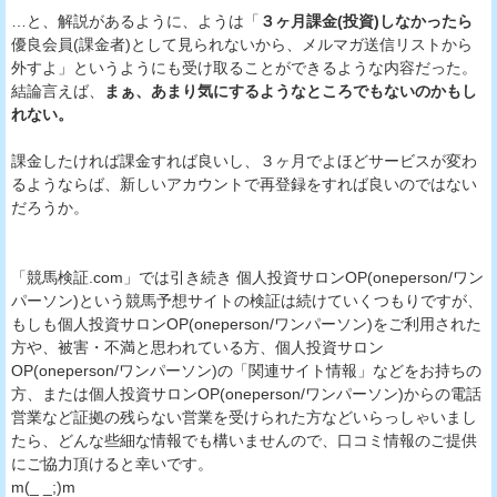
…と、解説があるように、ようは「
３ヶ月課金(投資)しなかったら
優良会員(課金者)として見られないから、メルマガ送信リストから
外すよ」というようにも受け取ることができるような内容だった。
結論言えば、
まぁ、あまり気にするようなところでもないのかもし
れない。
課金したければ課金すれば良いし、３ヶ月でよほどサービスが変わ
るようならば、新しいアカウントで再登録をすれば良いのではない
だろうか。
「競馬検証.com」では引き続き 個人投資サロンOP(oneperson/ワン
パーソン)という競馬予想サイトの検証は続けていくつもりですが、
もしも個人投資サロンOP(oneperson/ワンパーソン)をご利用された
方や、被害・不満と思われている方、個人投資サロン
OP(oneperson/ワンパーソン)の「関連サイト情報」などをお持ちの
方、または個人投資サロンOP(oneperson/ワンパーソン)からの電話
営業など証拠の残らない営業を受けられた方などいらっしゃいまし
たら、どんな些細な情報でも構いませんので、口コミ情報のご提供
にご協力頂けると幸いです。
m(_ _;)m