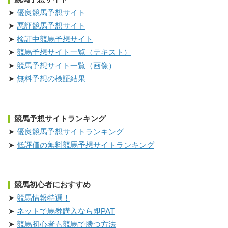
優良競馬予想サイト
悪評競馬予想サイト
検証中競馬予想サイト
競馬予想サイト一覧（テキスト）
競馬予想サイト一覧（画像）
無料予想の検証結果
競馬予想サイトランキング
優良競馬予想サイトランキング
低評価の無料競馬予想サイトランキング
競馬初心者におすすめ
競馬情報特選！
ネットで馬券購入なら即PAT
競馬初心者も競馬で勝つ方法