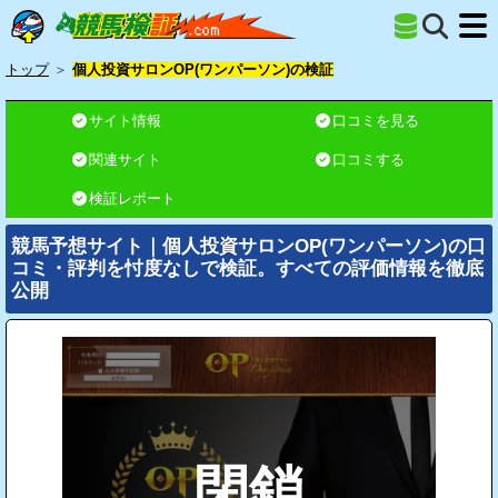
トップ
＞
個人投資サロンOP(ワンパーソン)の検証
サイト情報
口コミを見る
関連サイト
口コミする
検証レポート
競馬予想サイト｜個人投資サロンOP(ワンパーソン)の口
コミ・評判を忖度なしで検証。すべての評価情報を徹底
公開
閉鎖