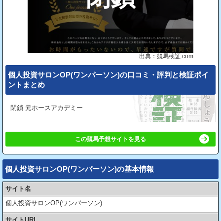
出典：競馬検証.com
個人投資サロンOP(ワンパーソン)の⼝コミ・評判と検証ポイ
ントまとめ
閉鎖 元ホースアカデミー
この競馬予想サイトを見る
個人投資サロンOP(ワンパーソン)の基本情報
サイト名
個人投資サロンOP(ワンパーソン)
サイトURL