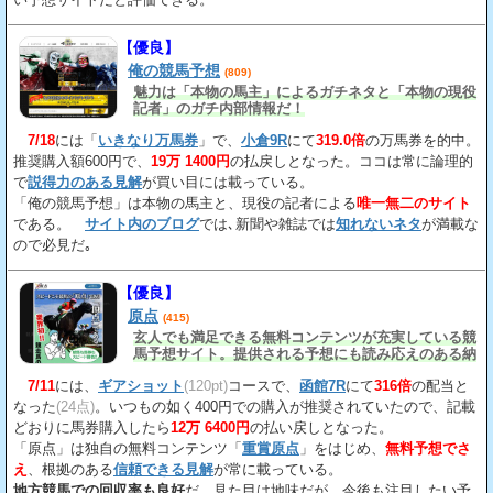
【優良】
俺の競馬予想
(809)
魅力は「本物の馬主」によるガチネタと「本物の現役
記者」のガチ内部情報だ！
7/18
には「
いきなり万馬券
」で、
小倉9R
にて
319.0倍
の万馬券を的中。
推奨購入額600円で、
19万 1400円
の払戻しとなった。ココは常に論理的
で
説得力のある見解
が買い目には載っている。
「俺の競馬予想」は本物の馬主と、現役の記者による
唯一無二のサイト
である。
サイト内のブログ
では､新聞や雑誌では
知れないネタ
が満載な
ので必見だ｡
【優良】
原点
(415)
玄人でも満足できる無料コンテンツが充実している競
馬予想サイト。提供される予想にも読み応えのある納
得の見解
が載っている。
7/11
には、
ギアショット
(120pt)
コースで、
函館7R
にて
316倍
の配当と
なった
(24点)
。いつもの如く400円での購入が推奨されていたので、記載
どおりに馬券購入したら
12万 6400円
の払い戻しとなった。
「原点」は独自の無料コンテンツ「
重賞原点
」をはじめ、
無料予想でさ
え
、根拠のある
信頼できる見解
が常に載っている。
地方競馬での回収率も良好
だ。見た目は地味だが、今後も注目したい予