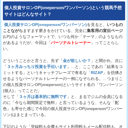
個人投資サロンOP(oneperson/ワンパーソン)
という
競馬予想
サイト
はどんなサイト？
個人投資サロンOP(oneperson/ワンパーソン)
を見ると、
いつもの
ことながら
ますます磨きをかけている、完全に
集客用の宣伝ページ
(LP)のようなフォーマットで、いつも何か「テーマ」のようなもの
があるようだが、今回は「
パーソナルトレーナー
」ってことらし
い。
どういうことかと言うと、先ず「
金が欲しいか？
」と聞かれ、次に
「
３ヶ月みっちり投資を手伝います
」…と、ここであの「結果をコ
ミットする」というキャッチフレーズで有名な「
RIZAP
」を彷彿さ
せるようなパーソナルトレーナーの一例になぞられる。…つまりこ
の個人投資サロンOP(oneperson)というサイト名の「ワンパーソン
(個人)」ってことだ。
そして「
３ヶ月は基本的に無料です
」と、まるでジムの会員になる
のに「今なら期間限定で無料」と言っているような、そんな「配
色」も寄せた感じで今回の個人投資サロンOP(oneperson/ワンパー
ソン)はまとまっている。
下記のような「登録料も会費もサイト利用料もメール配信料も、オ