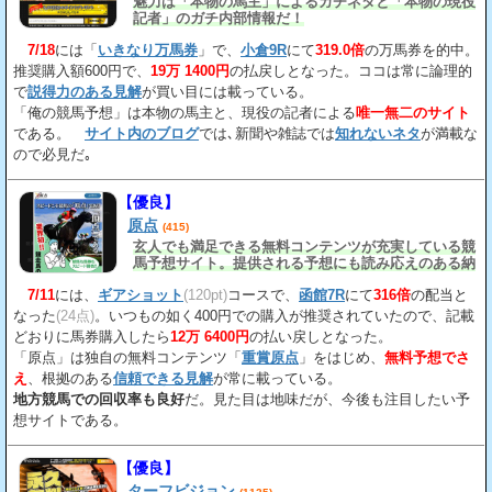
魅力は「本物の馬主」によるガチネタと「本物の現役
記者」のガチ内部情報だ！
7/18
には「
いきなり万馬券
」で、
小倉9R
にて
319.0倍
の万馬券を的中。
推奨購入額600円で、
19万 1400円
の払戻しとなった。ココは常に論理的
で
説得力のある見解
が買い目には載っている。
「俺の競馬予想」は本物の馬主と、現役の記者による
唯一無二のサイト
である。
サイト内のブログ
では､新聞や雑誌では
知れないネタ
が満載な
ので必見だ｡
【優良】
原点
(415)
玄人でも満足できる無料コンテンツが充実している競
馬予想サイト。提供される予想にも読み応えのある納
得の見解
が載っている。
7/11
には、
ギアショット
(120pt)
コースで、
函館7R
にて
316倍
の配当と
なった
(24点)
。いつもの如く400円での購入が推奨されていたので、記載
どおりに馬券購入したら
12万 6400円
の払い戻しとなった。
「原点」は独自の無料コンテンツ「
重賞原点
」をはじめ、
無料予想でさ
え
、根拠のある
信頼できる見解
が常に載っている。
地方競馬での回収率も良好
だ。見た目は地味だが、今後も注目したい予
想サイトである。
【優良】
ターフビジョン