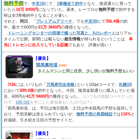
無料予想
で、
中京1R
にて、
3券種全て的中
となり、推奨通りに買って
いたら
10万 8450円
になっていた。基本、レープロが
無料予想
で的中する
時は全3券種的中となることが多い。
それと、
同日
、「
プレミアムアリーナ
」でも
中京5R
にて
356.4倍
の的
中。最大で600円が
21万 3840円
の獲得となった。
…
トレーニングセンターの現場で撮った写真と、Xのレポート
はリアル
タイムで公開。新聞には載らない
超生情報
が得られるということは、
本
当にトレセンに出入りしている証拠
でもあり、評価が高い！
【優良】
競馬裏街道
(146)
タイムマシンと同じ住所。少し渋いが無料予想もいい
7/26
には, いつもの「
万馬券完全攻略
｣という150ptコースで、
札幌1R
において
699.0倍
の的中となった。今回、推奨金額通りに購入していた場
合、600円が
41万 9400円
の獲得となった。
（いつもの低額コースだった
ので、
699.0倍
を手にした参加者もいたのでは？）
「競馬裏街道」は、平日は地方競馬・土日は中央競馬の予想を提供して
おり、予想見解は添えられていないが、
無料予想の長期検証
では
116%
と
好成績。引き続き注目の予想サイトだ。
【優良】