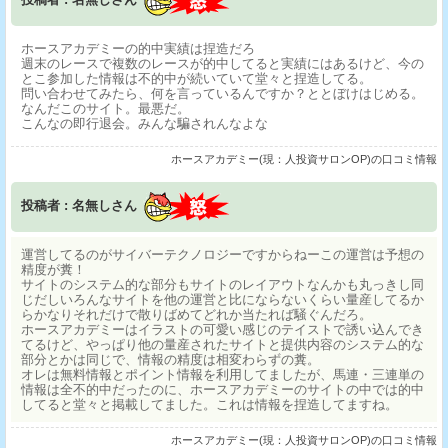
ホースアカデミーの的中実績は捏造だろ
週末のレースで複数のレースが的中してると実績にはあるけど、今の
とこ参加した情報は不的中が続いていて堂々と捏造してる。
問い合わせてみたら、何を言っているんですか？ととぼけはじめる。
なんだこのサイト。最悪だ。
こんなの即行退会。みんな騙されんなよな
ホースアカデミー(現：人投資サロンOP)の口コミ情報
投稿者 : 名無しさん
運営してるのがサイバーテクノロジーですからねーこの運営は予想の
精度が糞！
サイトのシステム的な部分もサイトのレイアウトなんかも丸っきし同
じだしいろんなサイトを他の運営と比にならないくらい量産してるか
らかなりそれだけで散りばめてどれか当たれば騒ぐんだろ。
ホースアカデミーはイラストの可愛い感じのテイストで誘い込んでき
てるけど、やっぱり他の量産されたサイトと提供内容のシステム的な
部分とかは同じで、情報の精度は相変わらずの糞。
オレは無料情報とポイント情報を利用してましたが、馬連・三連単の
情報は全不的中だったのに、ホースアカデミーのサイトの中では的中
してると堂々と掲載してました。これは情報を捏造してますね。
ホースアカデミー(現：人投資サロンOP)の口コミ情報