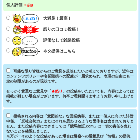
個人評価
※必須
大満足！最高！
怒りの口コミ投稿！
評価なしで雑談投稿
ネタ提供はこちら
可能な限り皆様からのご意見を反映したいと考えておりますが、近年は
コンテンツポリシーや名誉毀損への配慮が一層求められ、表現の自由にも一
定の制限があるのが現状です。
せっかく貴重なご意見や「
🔥怒り
」の投稿をいただいても、内容によっては
掲載が難しい場合がございます。何卒ご理解賜りますようお願い申し上げま
す。
投稿される内容は「意図的な」な営業妨害、または一個人に向けた誹謗
中傷、「反社会勢力」またはそれを思わせるような団体名は含まれておりま
せん。また投稿内容につきましては「競馬検証.com」は一切の責任を負わ
ないことを確認しました。
※万が一そのような投稿があった場合は警察への通報及び「情報」の提供、