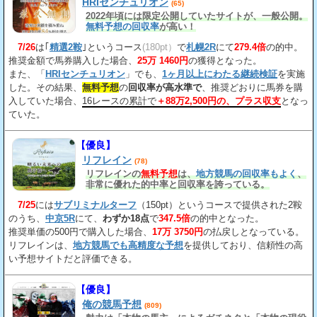
HRIセンチュリオン
(65)
2022年頃には限定公開していたサイトが、一般公開。
無料予想の回収率
が高い！
7/26
は｢
精選2鞍
｣というコース
(180pt）
で
札幌2R
にて
279.4倍
の的中。
推奨金額で馬券購入した場合、
25万 1460円
の獲得となった。
また、「
HRIセンチュリオン
」でも、
1ヶ月以上にわたる継続検証
を実施
した。その結果、
無料予想
の
回収率が高水準で
、推奨どおりに馬券を購
入していた場合、
16レースの累計で
＋88万2,500円の、プラス収支
となっ
ていた。
【優良】
リフレイン
(78)
リフレインの
無料予想
は、
地方競馬の回収率もよく
、
非常に優れた的中率と回収率を誇っている。
7/25
には
サブリミナルターフ
（150pt）というコースで提供された2鞍
のうち、
中京5R
にて、
わずか18点
で
347.5倍
の的中となった。
推奨単価の500円で購入した場合、
17万 3750円
の払戻しとなっている。
リフレインは、
地方競馬でも高精度な予想
を提供しており、信頼性の高
い予想サイトだと評価できる。
【優良】
俺の競馬予想
(809)