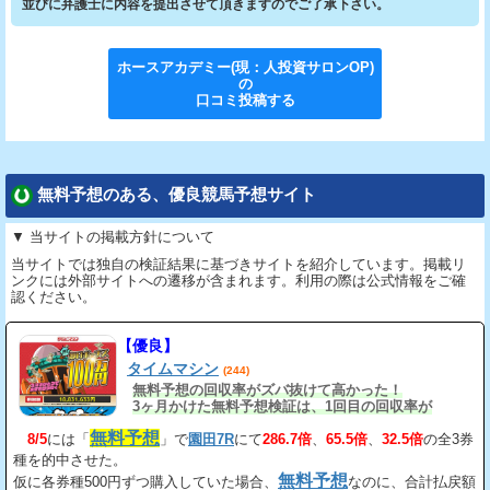
並びに弁護士に内容を提出させて頂きますのでご了承下さい。
ホースアカデミー(現：人投資サロンOP)
の
口コミ投稿する
無料予想のある、優良競馬予想サイト
▼ 当サイトの掲載方針について
当サイトでは独自の検証結果に基づきサイトを紹介しています。掲載リ
ンクには外部サイトへの遷移が含まれます。利用の際は公式情報をご確
認ください。
【優良】
タイムマシン
(244)
無料予想の回収率がズバ抜けて高かった！
3ヶ月かけた無料予想検証は、1回目の回収率が
163%、2回目が206%、3回目が534%だ。
無料予想
8/5
には「
」で
園田7R
にて
286.7倍
、
65.5倍
、
32.5倍
の全3券
種を的中させた。
無料予想
仮に各券種500円ずつ購入していた場合、
なのに、合計払戻額