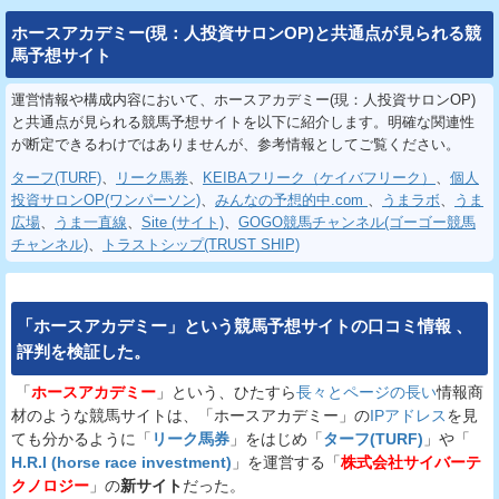
ホースアカデミー(現：人投資サロンOP)と共通点が見られる競
馬予想サイト
運営情報や構成内容において、ホースアカデミー(現：人投資サロンOP)
と共通点が見られる競馬予想サイトを以下に紹介します。明確な関連性
が断定できるわけではありませんが、参考情報としてご覧ください。
ターフ(TURF)
、
リーク馬券
、
KEIBAフリーク（ケイバフリーク）
、
個人
投資サロンOP(ワンパーソン)
、
みんなの予想的中.com
、
うまラボ
、
うま
広場
、
うま一直線
、
Site (サイト)
、
GOGO競馬チャンネル(ゴーゴー競馬
チャンネル)
、
トラストシップ(TRUST SHIP)
「
ホースアカデミー
」という
競馬予想サイト
の
口コミ
情報
、
評判
を
検証
した。
「
ホースアカデミー
」という、ひたすら
長々とページの長い
情報商
材のような競馬サイトは、「ホースアカデミー」の
IPアドレス
を見
ても分かるように「
リーク馬券
」をはじめ「
ターフ(TURF)
」や「
H.R.I (horse race investment)
」を運営する「
株式会社サイバーテ
クノロジー
」の
新サイト
だった。