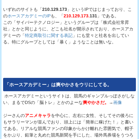
いずれのサイトも「
210.129.173
」というIPではじまっており、こ
の
ホースアカデミーのIP
も、「
210.129.173.
131
」である。
この「サイバーテクノロジー」というグループは「株式会社常昇
社」とかと同じように、どこも社名が開示されており、ホースアカ
デミーの「
特定商取引に関する表記
」にも堂々と社名を出してい
る。特にグループとしては「暴く」ようなことは無いな。
「
ホースアカデミー
」は爽やかさをウリにしてる。
ホースアカデミーというサイトは、競馬のギャンブルっぽさがしな
い、まるでDSの「脳トレ」とかのよーな
爽やかさだ。
→
画像
ジーさんの
アニメキャラ
を中心に、左右に女性、そしてその後ろに
もサラリーマンが並んでおり、頭上には「簡単に稼げた！」と書い
てある。リアルな競馬ファンの印象からかけ離れた雰囲気で、帽子
をかぶり、鉛筆と丸めた競馬新聞を手にした、場外馬券場をうつろ