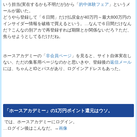
いう担当(実在するかも不明だが)から「
的中体験フェア
」というメ
ールが届いた。
どうやら登録して「６日間」だけ払戻金が40万円～最大800万円の
インサイダー情報を破格で買えるという。…なんで６日間だけなん
だ？こんなの別アカで再登録すれば期限とか関係ないだろ？ただ、
焦らせようとしてるだけだね。
ホースアカデミーの「
非会員ページ
」を見ると、サイト自体実在し
ない、ただの集客用ページなのかと思いきや、登録後の
返信メール
には、ちゃんとIDとパスがあり、ログインアドレスもあった。
「
ホースアカデミー
」の1万円ポイント還元はウソ。
では、ホースアカデミーにログイン。
…ログイン後はこんなだ。→
画像