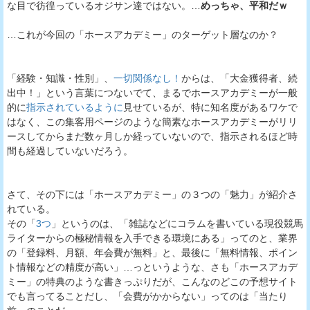
な目で彷徨っているオジサン達ではない。…
めっちゃ、平和だｗ
…これが今回の「ホースアカデミー」のターゲット層なのか？
「経験・知識・性別」、
一切関係なし！
からは、「大金獲得者、続
出中！」という言葉につないでて、まるでホースアカデミーが一般
的に
指示されているように
見せているが、特に知名度があるワケで
はなく、この集客用ページのような簡素なホースアカデミーがリリ
ースしてからまだ数ヶ月しか経っていないので、指示されるほど時
間も経過していないだろう。
さて、その下には「ホースアカデミー」の３つの「魅力」が紹介さ
れている。
その「
3つ
」というのは、「雑誌などにコラムを書いている現役競馬
ライターからの極秘情報を入手できる環境にある」ってのと、業界
の「登録料、月額、年会費が無料」と、最後に「無料情報、ポイン
ト情報などの精度が高い」…っというような、さも「ホースアカデ
ミー」の特典のような書きっぷりだが、こんなのどこの予想サイト
でも言ってることだし、「会費がかからない」ってのは「当たり