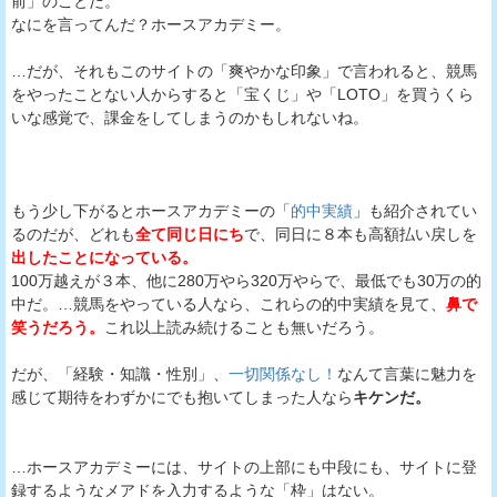
前」のことだ。
なにを言ってんだ？ホースアカデミー。
…だが、それもこのサイトの「爽やかな印象」で言われると、競馬
をやったことない人からすると「宝くじ」や「LOTO」を買うくら
いな感覚で、課金をしてしまうのかもしれないね。
もう少し下がるとホースアカデミーの「
的中実績
」も紹介されてい
るのだが、どれも
全て同じ日にち
で、同日に８本も高額払い戻しを
出したことになっている。
100万越えが３本、他に280万やら320万やらで、最低でも30万の的
中だ。…競馬をやっている人なら、これらの的中実績を見て、
鼻で
笑うだろう。
これ以上読み続けることも無いだろう。
だが、「経験・知識・性別」、
一切関係なし！
なんて言葉に魅力を
感じて期待をわずかにでも抱いてしまった人なら
キケンだ。
…ホースアカデミーには、サイトの上部にも中段にも、サイトに登
録するようなメアドを入力するような「枠」はない。