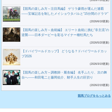
(2026/7/16更新)
【競馬の楽しみ方～注目馬編】 ゲリラ豪雨が運んだ連覇
――宝塚記念を制したメイショウタバルと“15分間のドラマ”
(2026/6/18更新)
【競馬の楽しみ方～血統編】 エリート血統に挑む“非主流”の
逆襲――日本ダービーを彩るマイナー種牡馬たち
(2026/5/20更新)
【ドバイワールドカップ】 どうなる？ドバイワールドカッ
プ2026
(2026/3/19更新)
【競馬の楽しみ方～調教師・厩舎編】 名手ふたり、次の舞
台へ――和田竜二と藤岡佑介、騎手人生の区切り
(2026/2/19更新)
競馬ブログをもっとみる