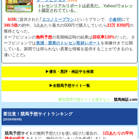
(1125)
トレセンリアルリポートは必見だ。 Yahoo!ウォレッ
ト認定されてている。
6/28
に提供された｢
エコノミープラン
｣というプランで、
小倉8R
にて
340.5倍
の的中。1点あたり最大の500円で購入していたら
23万 8350円
の
獲得となった。
ターフビジョンの
無料予想
の長期検証時の結果は
回収率130%
だった。タ
ーフビジョンでは
美浦・栗東のトレセン取材レポート
を画像付きで公開
している。新聞では得られない貴重な情報を提供することができるのも
凄いことだ｡
▶︎優良・悪評・検証中を検索
▶︎全競馬予想サイト一覧
優良競馬予想サイトを探すなら、
競馬検証.com
要注意！競馬予想サイトランキング
(2026/08/08)
競馬予想サイト
の無料予想だけを使い続けた場合の、
1日あたりの平均
賭金や収支
をもとに、独自のランキングを作成しました。