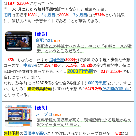
は
19万 2350円
になっていた。
尚、
3ヶ月にわたる無料予想検証
でも安定した成績を記録。
初月
は回収率
163%
、
2ヶ月目
は
206%
、
3ヶ月目
には
534%
という結果
に。信頼度の高い予想サイトであることが確認できる。
【優良】
高配当21
(695)
高配当21の特筆すべき点は、やはり「有料コースが激
安」というところだろう。
8/2
にもなんと、
わずか
20pt予想
(
2000円
)
で参加できる
超・安価
な予想
コースで、
中京5R
にて
356.4倍
と、
51.5倍
、
59.2倍
の全3券種的中。仮に
2000円予想
500円で全券種を買ってたら､今回は
で、
23万 3550円
の払
戻しになった計算だ。
なお、数年前には
3237.5倍
を含む全2券種的中(
1000円予想
)といい、すご
い。ちなみに
過去最高配当
は､1000円予想での
6479.2倍
(
その時の買い目
)
となっている。
【優良】
レープロ
(362)
無料予想の回収率が高く、現場記者による現地からの
X(ツイッター)が面白い。
無料予想
の
回収率が高い
ことで注目されていたレープロだが、
8/2
には