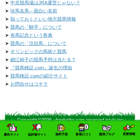
中京競馬場はJRA運営じゃない？
珍馬名馬～面白い名前
知っておくといい地方競馬情報
競馬の「騎手」について
有馬記念という祭典
競馬の「注目馬」について
オリンピックの馬術と競馬
細江純子の競馬予想は当たる？
『競馬検証.com』誕生の理由
競馬検証.comの紹介サイト
お問合せはコチラ
Copyright ©2026 - freekeiba.com reserved istyle.inc
更新情報
無料予想
新着口コミ
競馬ブログ
優良サイト
低評価サイト