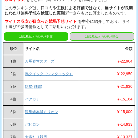
このランキングは、
口コミや主観による評価ではなく、当サイトが長期
にわたり無料予想を検証した実測データ
をもとに算出したものです。
マイナス収支が目立った競馬予想サイト
を中心に紹介しており、サイ
ト選びの参考情報としてご活用いただけます。
1日1Rあたりの平均収支
1日1Rあたりの平均賭金
順位
サイト名
金額
1位
万馬券マスターズ
¥-22,964
2位
馬クイック（ウマクイック）
¥-22,950
3位
騏驎(麒麟)
¥-21,830
4位
バクガチ
¥-15,164
5位
競馬総本舗ミリオン
¥-15,000
6位
バビロン
¥-14,933
7位
大当たり競馬
¥-13,337