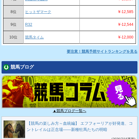
8位
ヒットザマーク
¥-12,585
9位
R32
¥-12,544
10位
競馬タイム
¥-12,000
要注意！競馬予想サイトランキングを見る
競馬ブログ
▲競馬ブログ一覧へ
【競馬の楽しみ方～血統編】 エフフォーリアが好発進、コ
ントレイルは正念場――新種牡馬たちの明暗