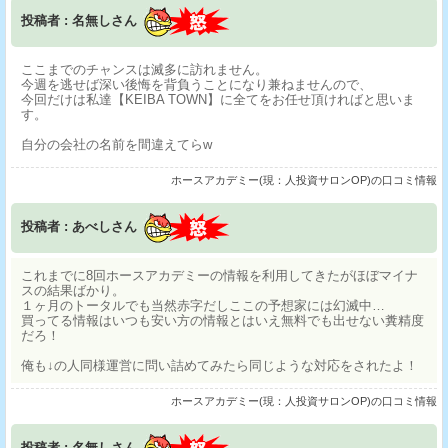
投稿者 : 名無しさん
ここまでのチャンスは滅多に訪れません。
今週を逃せば深い後悔を背負うことになり兼ねませんので、
今回だけは私達【KEIBA TOWN】に全てをお任せ頂ければと思いま
す。
自分の会社の名前を間違えてらw
ホースアカデミー(現：人投資サロンOP)の口コミ情報
投稿者 : あべしさん
これまでに8回ホースアカデミーの情報を利用してきたがほぼマイナ
スの結果ばかり。
１ヶ月のトータルでも当然赤字だしここの予想家には幻滅中…
買ってる情報はいつも安い方の情報とはいえ無料でも出せない糞精度
だろ！
俺も↓の人同様運営に問い詰めてみたら同じような対応をされたよ！
ホースアカデミー(現：人投資サロンOP)の口コミ情報
投稿者 : 名無しさん