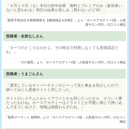
「９月１０日（土）本日の的中結果 無料とプレミアのみ（参加者い
ないと思われる）明日の結果が楽しみ（買わないけどW）」
「競馬予想会社＆情報商材を【徹底検証＆比較】」より「ホースアカデミー(現：人投
資サロンOP)」の口コミ検証
投稿者 : 名前なしさん
「ターフのところなのかよ。その時点で利用しなくても悪徳認定だ
わ。」
「ガチ競馬」より「ホースアカデミー(現：人投資サロンOP)」の口コミ検証
投稿者 : うまごんさん
「運営しているサイバーテクノロジーって見た事ある気がしたので、
調べてみたら悪徳サイトと同じだった。
サイトのシステムとかレイアウトとかも同じだったから、そういう事
だったわけね。ホースアカデミーはイラストとか可愛い感じで誘い込
んできているけど、情報は相変わらずだね。」
「競馬マーケット 競馬M」より「ホースアカデミー(現：人投資サロンOP)」の口コミ
検証