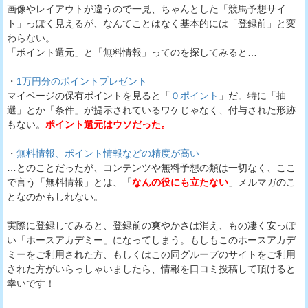
画像やレイアウトが違うので一見、ちゃんとした「競馬予想サイ
ト」っぽく見えるが、なんてことはなく基本的には「登録前」と変
わらない。
「ポイント還元」と「無料情報」ってのを探してみると…
・
1万円分のポイントプレゼント
マイページの保有ポイントを見ると「
０ポイント
」だ。特に「抽
選」とか「条件」が提示されているワケじゃなく、付与された形跡
もない。
ポイント還元はウソだった。
・
無料情報、ポイント情報などの精度が高い
…とのことだったが、コンテンツや無料予想の類は一切なく、ここ
で言う「無料情報」とは、「
なんの役にも立たない
」メルマガのこ
となのかもしれない。
実際に登録してみると、登録前の爽やかさは消え、もの凄く安っぽ
い「ホースアカデミー」になってしまう。もしもこのホースアカデ
ミーをご利用された方、もしくはこの同グループのサイトをご利用
された方がいらっしゃいましたら、情報を口コミ投稿して頂けると
幸いです！