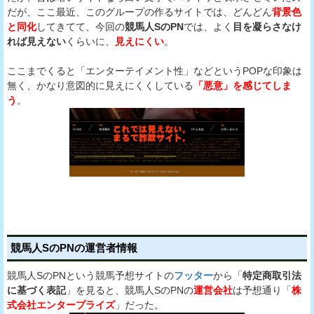
だが、ここ最近、このグループの作るサイトでは、どんどん
背景色
と同化
してきてて、今回の
競馬人SのPN
では、よく
目を凝らさなけ
れば見えない
くらいに、
見えにくい
。
ここまでくると「エンターテイメント性」などというPOPな印象は
無く、かなり意図的に見えにくくしている
「悪意」を感じてしま
う
。
競馬人SのPNの運営者情報
競馬人SのPNという競馬予想サイトの
フッター
から「
特定商取引法
に基づく表記
」を見ると、競馬人SのPNの
運営会社
は予想通り「
株
式会社エンタープライズ
」だった。