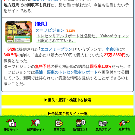
地方競馬での回収率も良好
だ。見た目は地味だが、今後も注目したい予
想サイトである。
【優良】
ターフビジョン
(1125)
トレセンリアルリポートは必見だ。 Yahoo!ウォレッ
ト認定されてている。
6/28
に提供された｢
エコノミープラン
｣というプランで、
小倉8R
にて
340.5倍
の的中。1点あたり最大の500円で購入していたら
23万 8350円
の
獲得となった。
ターフビジョンの
無料予想
の長期検証時の結果は
回収率130%
だった。タ
ーフビジョンでは
美浦・栗東のトレセン取材レポート
を画像付きで公開
している。新聞では得られない貴重な情報を提供することができるのも
凄いことだ｡
▶︎優良・悪評・検証中を検索
▶︎全競馬予想サイト一覧
優良競馬予想サイトを探すなら、
競馬検証.com
更新情報
無料予想
新着口コミ
競馬ブログ
優良サイト
低評価サイト