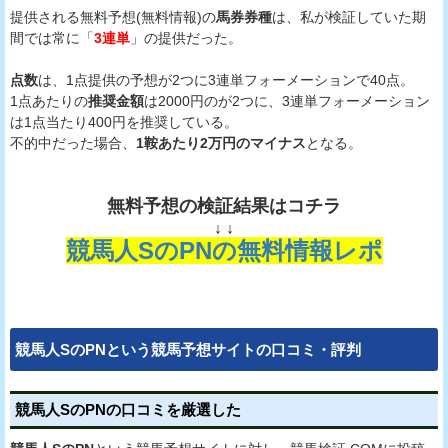
提供される無料予想(無料情報)の
馬券券種
は、私が検証していた期
間では常に「
3連単
」の提供だった。
点数
は、1点提供の予想が2つに3連単フォーメーションで40点。
1点あたりの
推奨金額
は2000円のが2つに、3連単フォーメーション
は1点当たり400円を推奨している。
不的中だった場合、
1鞍あたり2万円のマイナス
となる。
無料予想の検証結果はコチラ
↓ ↓
競馬人SのPNの無料情報レポ
競馬人SのPNという競馬予想サイトの口コミ・評判
競馬人SのPNの口コミを厳選した