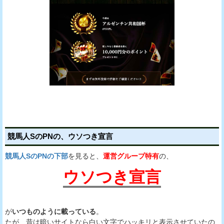
競馬人SのPNの、ウソつき宣言
競馬人SのPNの下部
を見ると、
運営グループ特有
の、
ウソつき宣言
が
いつものように載っている
。
たが、昔は暗いサイトなら白い文字でハッキリと表示させていたの