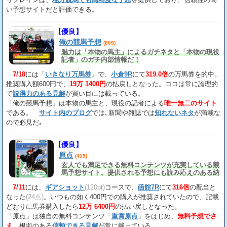
い予想サイトだと評価できる。
【優良】
俺の競馬予想
(809)
魅力は「本物の馬主」によるガチネタと「本物の現役
記者」のガチ内部情報だ！
7/18
には「
いきなり万馬券
」で、
小倉9R
にて
319.0倍
の万馬券を的中。
推奨購入額600円で、
19万 1400円
の払戻しとなった。ココは常に論理的
で
説得力のある見解
が買い目には載っている。
「俺の競馬予想」は本物の馬主と、現役の記者による
唯一無二のサイト
である。
サイト内のブログ
では､新聞や雑誌では
知れないネタ
が満載な
ので必見だ｡
【優良】
原点
(415)
玄人でも満足できる無料コンテンツが充実している競
馬予想サイト。提供される予想にも読み応えのある納
得の見解
が載っている。
7/11
には、
ギアショット
(120pt)
コースで、
函館7R
にて
316倍
の配当と
なった
(24点)
。いつもの如く400円での購入が推奨されていたので、記載
どおりに馬券購入したら
12万 6400円
の払い戻しとなった。
「原点」は独自の無料コンテンツ「
重賞原点
」をはじめ、
無料予想でさ
え
、根拠のある
信頼できる見解
が常に載っている。