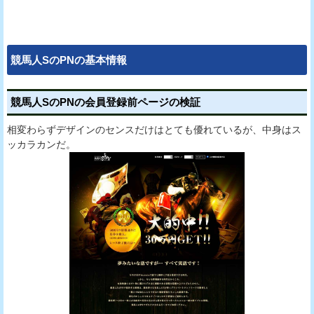
競馬人SのPNの基本情報
競馬人SのPNの会員登録前ページの検証
相変わらずデザインのセンスだけはとても優れているが、中身はス
ッカラカンだ。