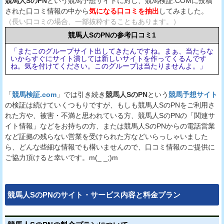
競馬人SのPN
という競馬予想サイトに対し、競馬検証.COMに投稿
された口コミ情報の中から
気になる口コミを抽出
してみました。
（長い口コミの場合、一部抜粋することもあります。）
競馬人SのPNの参考口コミ1
「またこのグループサイト出してきたんですね。まぁ、当たらな
いからすぐにサイト潰しては新しいサイトを作ってくるんです
ね。気を付けてください。このグループは当たりませんよ。」
「
競馬検証.com
」では引き続き
競馬人SのPN
という
競馬予想サイト
の検証は続けていくつもりですが、もしも競馬人SのPNをご利用さ
れた方や、被害・不満と思われている方、競馬人SのPNの「関連サ
イト情報」などをお持ちの方、または競馬人SのPNからの電話営業
など証拠の残らない営業を受けられた方などいらっしゃいました
ら、どんな些細な情報でも構いませんので、口コミ情報のご提供に
ご協力頂けると幸いです。m(_ _;)m
競馬人SのPNのサイト・サービス内容と料金プラン