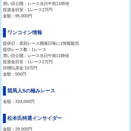
買い目公開：レース当日午前11時頃
投資金目安：1レース2万円
金額：95,000円
ワンコイン情報
提供日：原則レース開催日毎に1情報販売
提供レース数：1レース
買い目公開：レース当日午前11時頃
投資金目安：1レース2万円
目標払戻金:10万円
金額：500円
競馬人Sの極みレース
金額：324,000円
松本氏特選インサイダー
金額：29,000円