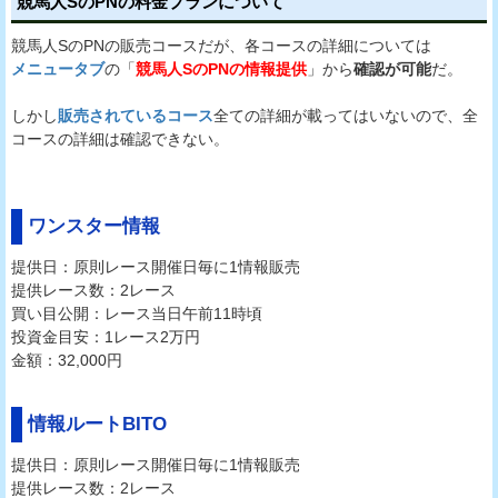
競馬人SのPNの料金プランについて
競馬人SのPNの販売コースだが、各コースの詳細については
メニュータブ
の「
競馬人SのPNの情報提供
」から
確認が可能
だ。
しかし
販売されているコース
全ての詳細が載ってはいないので、全
コースの詳細は確認できない。
ワンスター情報
提供日：原則レース開催日毎に1情報販売
提供レース数：2レース
買い目公開：レース当日午前11時頃
投資金目安：1レース2万円
金額：32,000円
情報ルートBITO
提供日：原則レース開催日毎に1情報販売
提供レース数：2レース