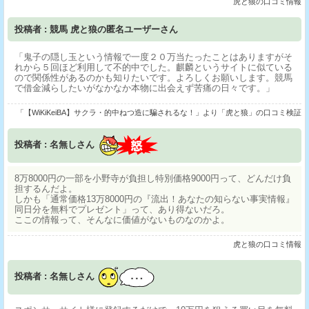
虎と狼の口コミ情報
投稿者 : 競馬 虎と狼の匿名ユーザーさん
「鬼子の隠し玉という情報で一度２０万当たったことはありますがそ
れから５回ほど利用して不的中でした。麒麟というサイトに似ている
ので関係性があるのかも知りたいです。よろしくお願いします。競馬
で借金減らしたいがなかなか本物に出会えず苦痛の日々です。」
「【WiKiKeiBA】サクラ・的中ねつ造に騙されるな！」より「虎と狼」の口コミ検証
投稿者 : 名無しさん
8万8000円の一部を小野寺が負担し特別価格9000円って、どんだけ負
担するんだよ。
しかも「通常価格13万8000円の『流出！あなたの知らない事実情報』
同日分を無料でプレゼント」って、あり得ないだろ。
ここの情報って、そんなに価値がないものなのかよ。
虎と狼の口コミ情報
投稿者 : 名無しさん