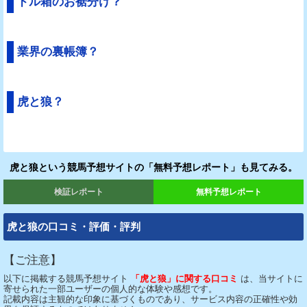
ドル箱のお裾分け？
業界の裏帳簿？
虎と狼？
虎と狼という競馬予想サイトの「
無料予想レポート
」も見てみる。
検証レポート
無料予想レポート
虎と狼の口コミ・評価・評判
【ご注意】
以下に掲載する競馬予想サイト
「虎と狼」に関する口コミ
は、当サイトに
寄せられた一部ユーザーの個人的な体験や感想です。
記載内容は主観的な印象に基づくものであり、サービス内容の正確性や効