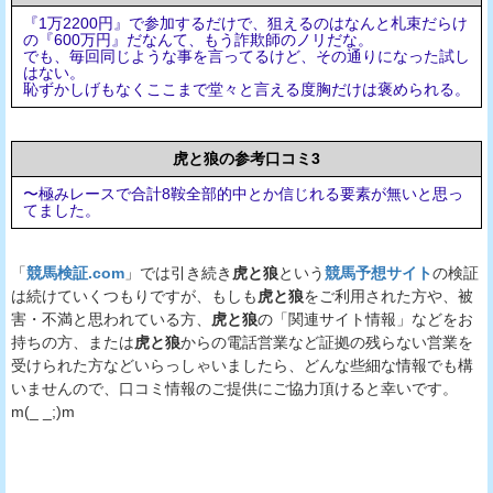
『1万2200円』で参加するだけで、狙えるのはなんと札束だらけ
の『600万円』だなんて、もう詐欺師のノリだな。
でも、毎回同じような事を言ってるけど、その通りになった試し
はない。
恥ずかしげもなくここまで堂々と言える度胸だけは褒められる。
虎と狼の参考口コミ3
〜極みレースで合計8鞍全部的中とか信じれる要素が無いと思っ
てました。
「
競馬検証.com
」では引き続き
虎と狼
という
競馬予想サイト
の検証
は続けていくつもりですが、もしも
虎と狼
をご利用された方や、被
害・不満と思われている方、
虎と狼
の「関連サイト情報」などをお
持ちの方、または
虎と狼
からの電話営業など証拠の残らない営業を
受けられた方などいらっしゃいましたら、どんな些細な情報でも構
いませんので、口コミ情報のご提供にご協力頂けると幸いです。
m(_ _;)m