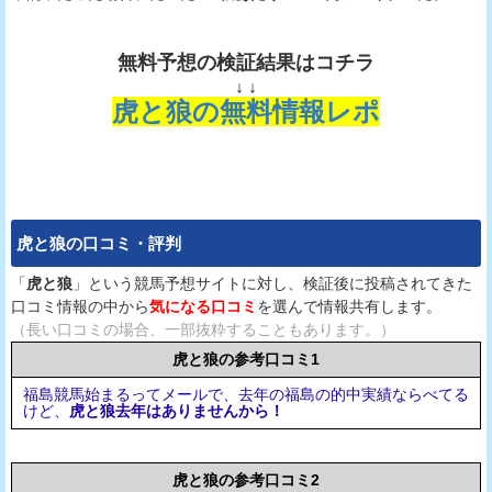
無料予想の検証結果はコチラ
↓ ↓
虎と狼の無料情報レポ
虎と狼の口コミ・評判
「
虎と狼
」という競馬予想サイトに対し、検証後に投稿されてきた
口コミ情報の中から
気になる口コミ
を選んで情報共有します。
（長い口コミの場合、一部抜粋することもあります。）
虎と狼の参考口コミ1
福島競馬始まるってメールで、去年の福島の的中実績ならべてる
けど、
虎と狼去年はありませんから！
虎と狼の参考口コミ2