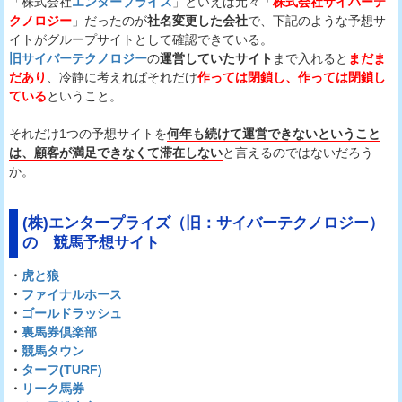
「株式会社
エンタープライズ
」といえば元々「
株式会社サイバーテ
クノロジー
」だったのが
社名変更した会社
で、下記のような予想サ
イトがグループサイトとして確認できている。
旧サイバーテクノロジー
の
運営していたサイト
まで入れると
まだま
だあり
、冷静に考えればそれだけ
作っては閉鎖し、作っては閉鎖し
ている
ということ。
それだけ1つの予想サイトを
何年も続けて運営できないということ
は、顧客が満足できなくて滞在しない
と言えるのではないだろう
か。
(株)エンタープライズ（旧：サイバーテクノロジー）
の 競馬予想サイト
・
虎と狼
・
ファイナルホース
・
ゴールドラッシュ
・
裏馬券倶楽部
・
競馬タウン
・
ターフ(TURF)
・
リーク馬券