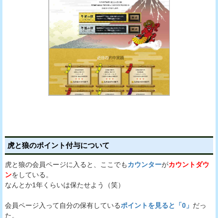
虎と狼のポイント付与について
虎と狼の会員ページに入ると、ここでも
カウンター
が
カウントダウ
ン
をしている。
なんとか1年くらいは保たせよう（笑）
会員ページ入って自分の保有している
ポイントを見ると「0」
だっ
た。