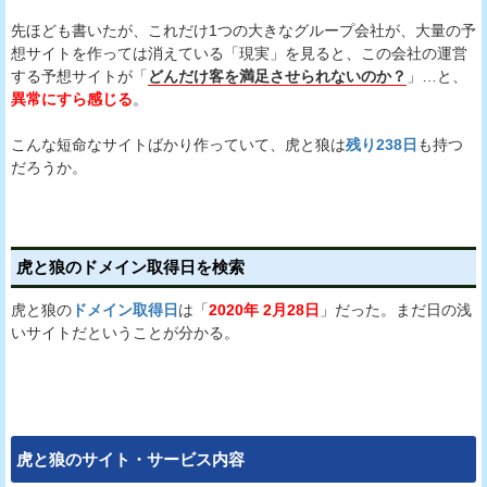
先ほども書いたが、これだけ1つの大きなグループ会社が、大量の予
想サイトを作っては消えている「現実」を見ると、この会社の運営
する予想サイトが「
どんだけ客を満足させられないのか？
」…と、
異常にすら感じる
。
こんな短命なサイトばかり作っていて、虎と狼は
残り238日
も持つ
だろうか。
虎と狼のドメイン取得日を検索
虎と狼の
ドメイン取得日
は「
2020年 2月28日
」だった。まだ日の浅
いサイトだということが分かる。
虎と狼のサイト・サービス内容