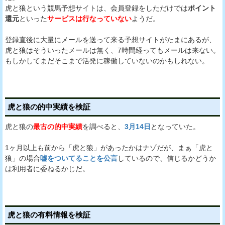
虎と狼という競馬予想サイトは、会員登録をしただけでは
ポイント
還元
といった
サービスは行なっていない
ようだ。
登録直後に大量にメールを送って来る予想サイトがたまにあるが、
虎と狼はそういったメールは無く、7時間経ってもメールは来ない。
もしかしてまだそこまで活発に稼働していないのかもしれない。
虎と狼の的中実績を検証
虎と狼の
最古の的中実績
を調べると、
3月14日
となっていた。
1ヶ月以上も前から「虎と狼」があったかはナゾだが、まぁ「虎と
狼」の場合
嘘をついてることを公言
しているので、信じるかどうか
は利用者に委ねるかじだ。
虎と狼の有料情報を検証