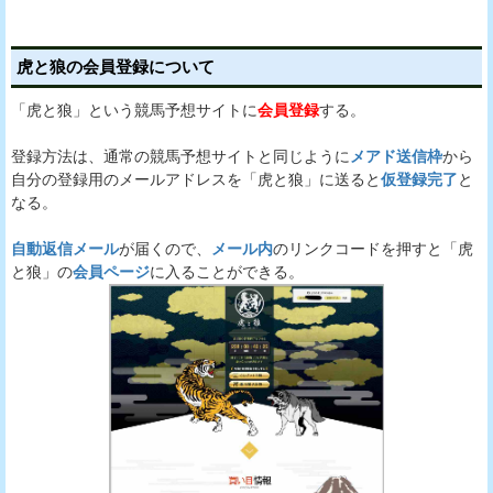
虎と狼の会員登録について
「虎と狼」という競馬予想サイトに
会員登録
する。
登録方法は、通常の競馬予想サイトと同じように
メアド送信枠
から
自分の登録用のメールアドレスを「虎と狼」に送ると
仮登録完了
と
なる。
自動返信メール
が届くので、
メール内
のリンクコードを押すと「虎
と狼」の
会員ページ
に入ることができる。