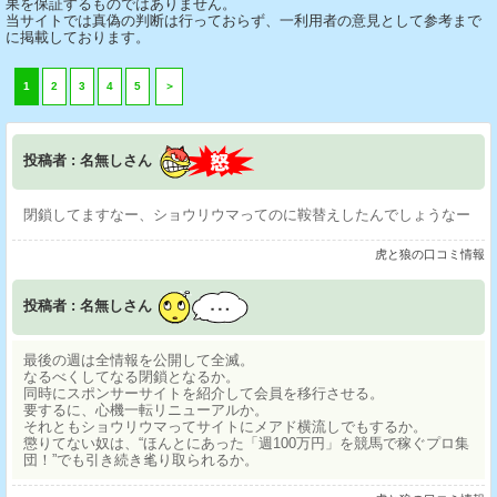
果を保証するものではありません。
当サイトでは真偽の判断は行っておらず、一利用者の意見として参考まで
に掲載しております。
1
2
3
4
5
＞
投稿者 : 名無しさん
閉鎖してますなー、ショウリウマってのに鞍替えしたんでしょうなー
虎と狼の口コミ情報
投稿者 : 名無しさん
最後の週は全情報を公開して全滅。
なるべくしてなる閉鎖となるか。
同時にスポンサーサイトを紹介して会員を移行させる。
要するに、心機一転リニューアルか。
それともショウリウマってサイトにメアド横流しでもするか。
懲りてない奴は、“ほんとにあった「週100万円」を競馬で稼ぐプロ集
団！”でも引き続き毟り取られるか。