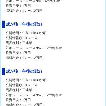
対象レース：レースNo1～6の何れか
投資目安：1万円
情報料金：1レース2万円～
虎か狼（午後の部1）
公開時間：午前11時30分頃
公開情報数：1レース
馬券種別：三連単
対象レース：レースNo7～12の何れか
投資目安：1万円
情報料金：1レース2万円～
虎か狼（午後の部2）
公開時間：午前11時30分頃
公開情報数：1レース
馬券種別：三連単
対象レース：レースNo7～12の何れか
投資目安：1万円
情報料金：1レース2万円～