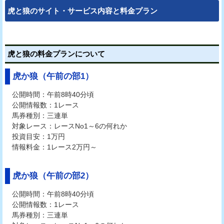
虎と狼のサイト・サービス内容と料金プラン
虎と狼の料金プランについて
虎か狼（午前の部1）
公開時間：午前8時40分頃
公開情報数：1レース
馬券種別：三連単
対象レース：レースNo1～6の何れか
投資目安：1万円
情報料金：1レース2万円～
虎か狼（午前の部2）
公開時間：午前8時40分頃
公開情報数：1レース
馬券種別：三連単