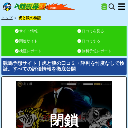
トップ
＞
虎と狼の検証
サイト情報
口コミを見る
関連サイト
口コミする
検証レポート
無料予想レポート
競馬予想サイト｜虎と狼の口コミ・評判を忖度なしで検
証。すべての評価情報を徹底公開
閉鎖