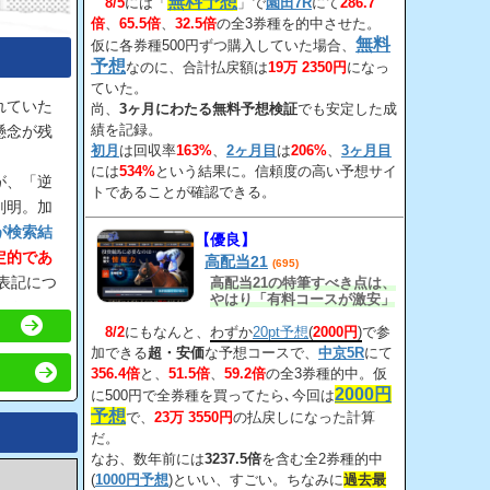
無料予想
は、1回目の回収率が163%、
8/5
には「
」で
園田7R
にて
286.7
2回目が206%、3回目が534%
倍
、
65.5倍
、
32.5倍
の全3券種を的中させた。
だ。
無料
仮に各券種500円ずつ購入していた場合、
予想
なのに、合計払戻額は
19万 2350円
になっ
ていた。
れていた
尚、
3ヶ月にわたる無料予想検証
でも安定した成
績を記録。
懸念が残
初月
は回収率
163%
、
2ヶ月目
は
206%
、
3ヶ月目
には
534%
という結果に。信頼度の高い予想サイ
が、「逆
トであることが確認できる。
判明。加
が検索結
【優良】
定的であ
高配当21
(695)
表記につ
高配当21の特筆すべき点は、
やはり「有料コースが激安」
いるのか
というところだろう。
8/2
にもなんと、
わずか
20pt予想
(
2000円
)
で参
加できる
超・安価
な予想コースで、
中京5R
にて
356.4倍
と、
51.5倍
、
59.2倍
の全3券種的中。仮
2000円
に500円で全券種を買ってたら､今回は
予想
で、
23万 3550円
の払戻しになった計算
だ。
なお、数年前には
3237.5倍
を含む全2券種的中
(
1000円予想
)といい、すごい。ちなみに
過去最