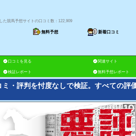
した競馬予想サイトの口コミ数：122,909
ト
無料予想
新着口コミ
口コミを見る
関連サイト
検証レポート
無料予想レポート
コミ・評判を忖度なしで検証。すべての評