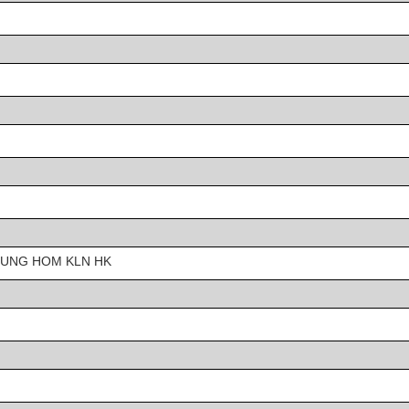
 HUNG HOM KLN HK