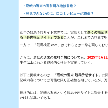
・逆転の週末の運営所在地は香港？
・発見できないのに、口コミレビューが35個？
近年の競馬予想サイト業界では、実態として
多くの検証サ
る「身内検証サイト」である
ことが、これまでの精査で明
一方で、「競馬検証.com」はそれらとは一線を画してお
さらに、逆転の週末の
無料予想についても
、
2025年5月2
半年以上
にわたる継続的な検証を実施していく。
以下に掲載するのは、「
逆転の週末 競馬予想サイト
」に
記載内容については可能な限り正確性を期しているが、万
最終的には、逆転の週末という競馬予想サイトに課金する
だければ幸いである。