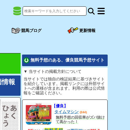
競馬ブログ
更新情報
無料予想のある、優良競馬予想サイト
▼ 当サイトの掲載方針について
当サイトでは独自の検証結果に基づきサイト
価情報
を紹介しています。掲載リンクには外部サイ
トへの遷移が含まれます。利用の際は公式情
報をご確認ください。
【優良】
タイムマシン
(244)
無料予想の回収率がズバ抜け
て高かった！
3ヶ月かけた無料予想検証