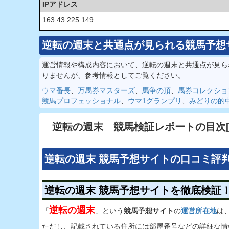
IPアドレス
163.43.225.149
逆転の週末と共通点が見られる競馬予想
運営情報や構成内容において、逆転の週末と共通点が見ら
りませんが、参考情報としてご覧ください。
ウマ番長
、
万馬券マスターズ
、
馬争の頂
、
馬券コレクショ
競馬プロフェッショナル
、
ウマ1グランプリ
、
みどりの的
逆転の週末 競馬検証レポートの目次
逆転の週末 競馬予想サイトの口コミ評
逆転の週末 競馬予想サイトを徹底検証
逆転の週末
「
」という
競馬予想サイト
の
運営所在地
は
ただし、記載されている住所には部屋番号などの詳細な情