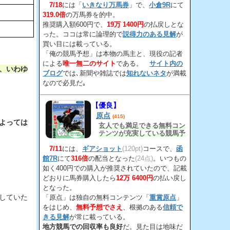
7/18
には「
いきなり万馬券
」で、
小倉9R
にて
319.0倍
の万馬券を的中。
推奨購入額600円で、
19万 1400円
の払戻しとな
った。ココは常に論理的で
説得力のある見解
が
買い目には載っている。
「俺の競馬予想」は本物の馬主と、現役の記者
による
唯一無二のサイト
である。
サイト内の
、いわゆ
ブログ
では､新聞や雑誌では
知れないネタ
が満載
なので必見だ｡
【優良】
原点
(415)
よっては
玄人でも満足できる無料コン
テンツが充実している競馬予
想サイト。提供される予想に
7/11
には、
ギアショット
も読み応えのある納得の見解
(120pt)
コースで、
函
が載っている。
館7R
にて
316倍
の配当となった
(24点)
。いつもの
如く400円での購入が推奨されていたので、記載
どおりに馬券購入したら
12万 6400円
の払い戻し
となった。
していた
「原点」は独自の無料コンテンツ「
重賞原点
」
をはじめ、
無料予想でさえ
、根拠のある
信頼で
きる見解
が常に載っている。
地方競馬での回収率も良好
だ。見た目は地味だ