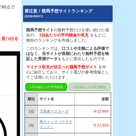
の時点で
要注意！競馬予想サイトランキング
(2026/08/07)
競馬予想サイト
の無料予想だけを使い続けた場
合の、
1日あたりの平均賭金や収支
をもとに、
を
見つける
独自のランキングを作成しました。
このランキングは、
口コミや主観による評価で
はなく、当サイトが長期にわたり無料予想を検
証した実測データ
をもとに算出したものです。
マイナス収支が目立った競馬予想サイト
を中
心に紹介しており、サイト選びの参考情報とし
てご活用いただけます。
1日1Rあたりの平均収支
1日1Rあたりの平均賭金
順位
サイト名
金額
1位
万馬券マスターズ
¥-22,964
馬クイック（ウマク
2位
¥-22,950
イック）