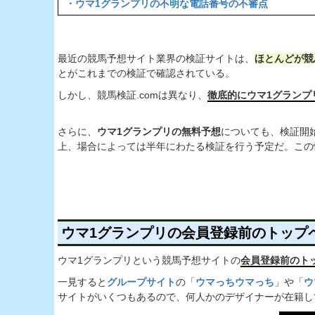
・ウマ1グランプリの不明な電話番号の不審点
最近の競馬予想サイト業界の検証サイトは、
ほとんどが競
とがこれまでの検証で確認されている。
しかし、競馬検証.comは異なり、
徹底的にウマ1グランプ
さらに、
ウマ1グランプリの無料予想
についても、検証開
上、場合によっては半年にわたる検証を行う予定だ。この
ウマ1グランプリの会員登録前のトップ
ウマ1グランプリという競馬予想サイトの
会員登録前のト
一見すると
グループサイト
の「
ウマっちウマっち
」や「
ウ
サイトがいくつもあるので、何人かのデザイナーが在籍し