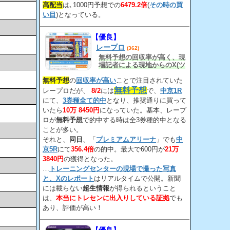
高配当
は､1000円予想での
6479.2倍
(
その時の買
い目
)となっている。
【優良】
レープロ
(362)
無料予想の回収率が高く、現
場記者による現地からのX(ツ
イッター)が面白い。
無料予想
の
回収率が高い
ことで注目されていた
無料予想
レープロだが、
8/2
には
で、
中京1R
にて、
3券種全て的中
となり、推奨通りに買って
いたら
10万 8450円
になっていた。基本、レープ
ロが
無料予想
で的中する時は全3券種的中となる
ことが多い。
それと、
同日
、「
プレミアムアリーナ
」でも
中
京5R
にて
356.4倍
の的中。最大で600円が
21万
3840円
の獲得となった。
…
トレーニングセンターの現場で撮った写真
と、Xのレポート
はリアルタイムで公開。新聞
には載らない
超生情報
が得られるということ
は、
本当にトレセンに出入りしている証拠
でも
あり、評価が高い！