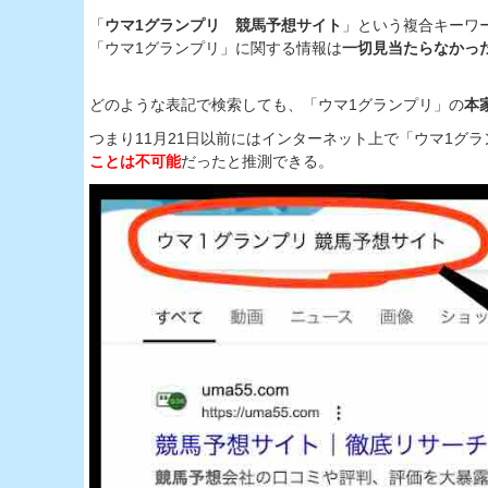
「
ウマ1グランプリ 競馬予想サイト
」という複合キーワ
「ウマ1グランプリ」に関する情報は
一切見当たらなかっ
どのような表記で検索しても、「ウマ1グランプリ」の
本
つまり11月21日以前にはインターネット上で「ウマ1グ
ことは不可能
だったと推測できる。