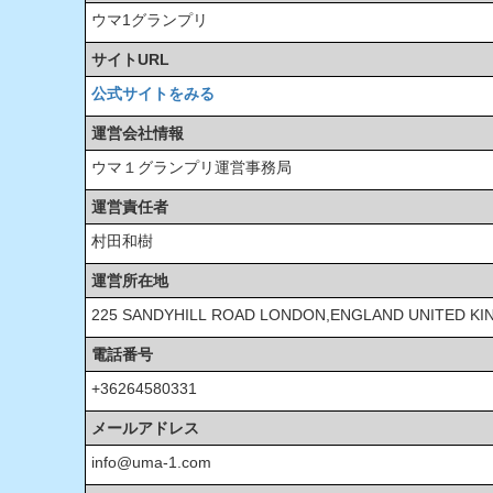
ウマ1グランプリ
サイトURL
公式サイトをみる
運営会社情報
ウマ１グランプリ運営事務局
運営責任者
村田和樹
運営所在地
225 SANDYHILL ROAD LONDON,ENGLAND UNITED K
電話番号
+36264580331
メールアドレス
info@uma-1.com