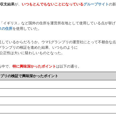
収支結果
が、
いつもとんでもないことになっている
グループサイト
の新
「イギリス」など国外の住所を運営所在地として使用している点が挙げ
スの住所
を使用していた。
託しているからだろうか。ウマ1グランプリの運営社にとって不都合な
グランプリの検証を進めた結果、いつものように
公正性は
大いに疑わしいものとなった。
る中で、
特に興味深かったポイント
は以下の通り。
ンプリの検証で興味深かったポイント