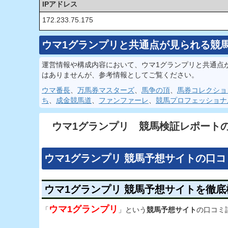
IPアドレス
172.233.75.175
ウマ1グランプリと共通点が見られる競
運営情報や構成内容において、ウマ1グランプリと共通点
はありませんが、参考情報としてご覧ください。
ウマ番長
、
万馬券マスターズ
、
馬争の頂
、
馬券コレクショ
ち
、
成金競馬道
、
ファンファーレ
、
競馬プロフェッショナ
ウマ1グランプリ 競馬検証レポート
ウマ1グランプリ 競馬予想サイトの口
ウマ1グランプリ 競馬予想サイトを徹
ウマ1グランプリ
「
」という
競馬予想サイト
の口コミ