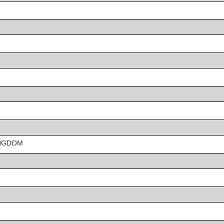
INGDOM