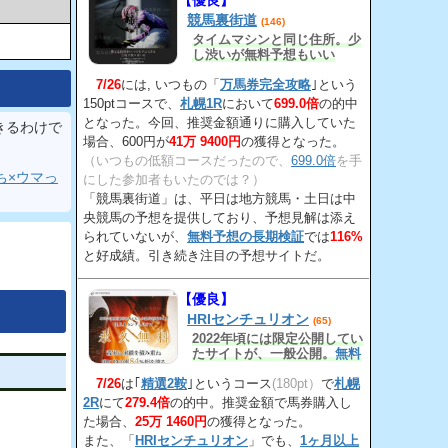
【優良】
競馬裏街道
(146)
タイムマシンと同じ住所。少
し渋いが無料予想もいい
7/26
には, いつもの「
万馬券完全攻略
｣という
150ptコースで、
札幌1R
において
699.0倍
の的中
となった。今回、推奨金額通りに購入していた
きるわけで
場合、600円が
41万 9400円
の獲得となった。
（いつもの低額コースだったので、
699.0倍
を手
ち×ウマっ
にした参加者もいたのでは？）
「競馬裏街道」は、平日は地方競馬・土日は中
央競馬の予想を提供しており、予想見解は添え
られていないが、
無料予想の長期検証
では
116%
と好成績。引き続き注目の予想サイトだ。
【優良】
HRIセンチュリオン
(65)
2022年頃には限定公開してい
たサイトが、一般公開。
無料
予想の回収率
が高い！
7/26
は｢
精選2鞍
｣というコース
(180pt）
で
札幌
2R
にて
279.4倍
の的中。推奨金額で馬券購入し
た場合、
25万 1460円
の獲得となった。
また、「
HRIセンチュリオン
」でも、
1ヶ月以上