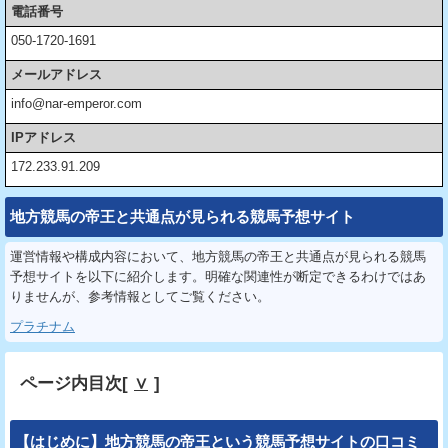
電話番号
050-1720-1691
メールアドレス
info@nar-emperor.com
IPアドレス
172.233.91.209
地方競馬の帝王と共通点が見られる競馬予想サイト
運営情報や構成内容において、地方競馬の帝王と共通点が見られる競馬
予想サイトを以下に紹介します。明確な関連性が断定できるわけではあ
りませんが、参考情報としてご覧ください。
プラチナム
ページ内目次
[
∨
]
【はじめに】地方競馬の帝王という競馬予想サイトの口コミ