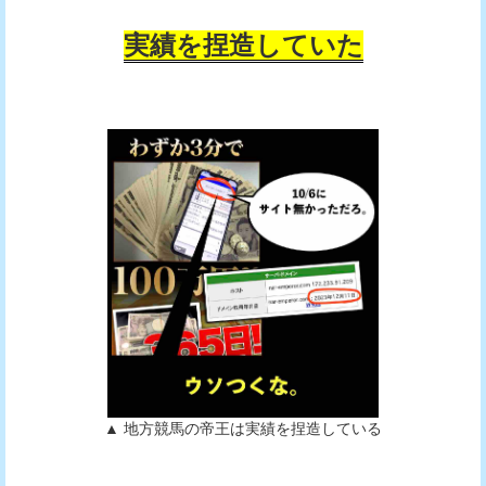
実績を捏造していた
▲ 地方競馬の帝王は実績を捏造している