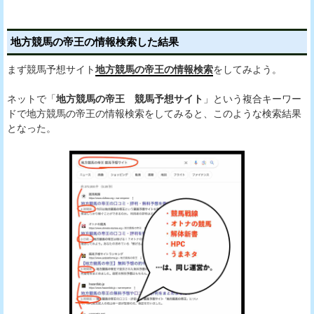
地方競馬の帝王の情報検索した結果
まず競馬予想サイト
地方競馬の帝王の情報検索
をしてみよう。
ネットで「
地方競馬の帝王 競馬予想サイト
」という複合キーワー
ドで地方競馬の帝王の情報検索をしてみると、このような検索結果
となった。