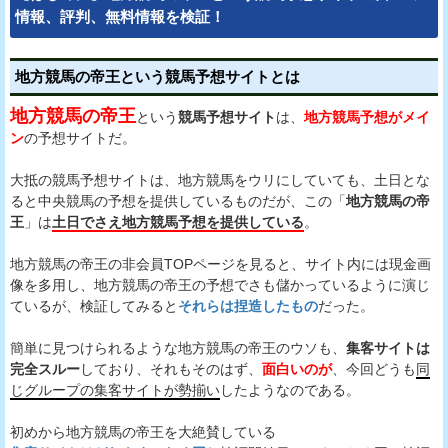
情報、評判、無料情報を検証！
地方競馬の帝王という競馬予想サイトとは
地方競馬の帝王
という
競馬予想サイト
は、
地方競馬予想がメイ
ン
の予想サイトだ。
大抵の競馬予想サイトは、地方競馬をウリにしていても、土日とな
ると中央競馬の予想を提供しているものだが、この「
地方競馬の帝
王
」は
土日でさえ地方競馬予想を提供している
。
地方競馬の帝王の非会員TOPページを見ると、サイト内には現金画
像を多用し、地方競馬の帝王の予想でさも儲かっているように演じ
ているが、検証してみると
それらは捏造したもの
だった。
簡単に見つけられるような地方競馬の帝王のウソも、
集客サイトは
完全スルー
しており、それもそのはず、
面白いのが
、今回どうも
同
じグループの集客サイトが勢揃い
したようなのである。
初めから地方競馬の帝王を大絶賛している