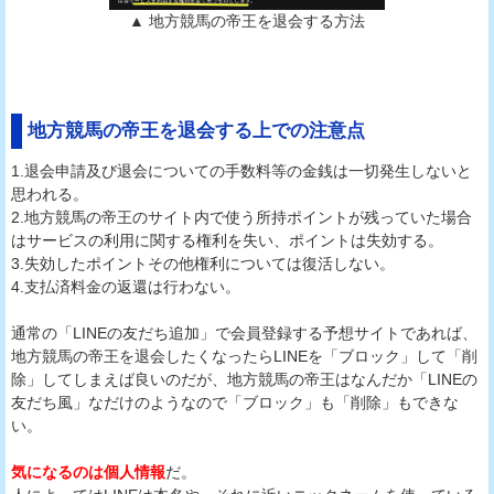
▲ 地方競馬の帝王を退会する方法
地方競馬の帝王を退会する上での注意点
1.退会申請及び退会についての手数料等の金銭は一切発生しないと
思われる。
2.地方競馬の帝王のサイト内で使う所持ポイントが残っていた場合
はサービスの利用に関する権利を失い、ポイントは失効する。
3.失効したポイントその他権利については復活しない。
4.支払済料金の返還は行わない。
通常の「LINEの友だち追加」で会員登録する予想サイトであれば、
地方競馬の帝王を退会したくなったらLINEを「ブロック」して「削
除」してしまえば良いのだが、地方競馬の帝王はなんだか「LINEの
友だち風」なだけのようなので「ブロック」も「削除」もできな
い。
気になるのは個人情報
だ。