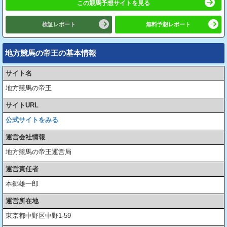
この競馬予想サイトを見る
検証レポート
無料予想レポート
地方競馬の帝王の基本情報
サイト名
地方競馬の帝王
サイトURL
公式サイトをみる
運営会社情報
地方競馬の帝王運営局
運営責任者
本郷雄一郎
運営所在地
東京都中野区中野1-59