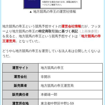
▲ 地方競馬の帝王の運営社情報
地方競馬の帝王という競馬予想サイトの
運営会社情報
だが、フッタ
ーより地方競馬の帝王の
特定商取引法に基づく表記
（上画像参照）
を見ると、地方競馬の帝王という競馬予想サイトは「
地方競馬の帝
王運営局
」となっていた。
どうやら地方競馬の帝王を運営している法人名は公開したくないよ
うだ。
運営サイト
地方競馬の帝王
運営会社
非開示
販売業者
地方競馬の帝王運営局
販売責任者
本郷雄一郎
運営所在地
東京都中野区中野1-59