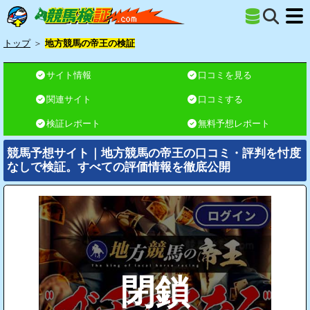
トップ
＞
地方競馬の帝王の検証
サイト情報
口コミを見る
関連サイト
口コミする
検証レポート
無料予想レポート
競馬予想サイト｜地方競馬の帝王の口コミ・評判を忖度
なしで検証。すべての評価情報を徹底公開
閉鎖