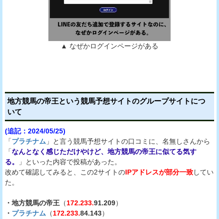
▲ なぜかログインページがある
地方競馬の帝王という競馬予想サイトのグループサイトにつ
いて
(追記：2024/05/25)
「
プラチナム
」と言う競馬予想サイトの口コミに、名無しさんから
「
なんとなく感じただけやけど、地方競馬の帝王に似てる気す
る。
」といった内容で投稿があった。
改めて確認してみると、この2サイトの
IPアドレスが部分一致
してい
た。
・地方競馬の帝王
（
172.233.
91.209
）
・
プラチナム
（
172.233.
84.143
）