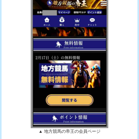
▲ 地方競馬の帝王の会員ページ