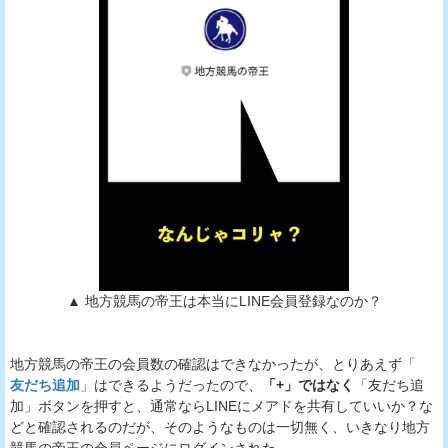
▲ 地方競馬の帝王は本当にLINE会員登録なのか？
地方競馬の帝王の会員数の確認はできなかったが、とりあえず「
友だち追加
」はできるようだったので、
「+」ではなく
「友だち追
加」ボタンを押すと、通常ならLINEにメアドを共有していいか？な
どと確認されるのだが、そのようなものは一切無く、いきなり地方
競馬の帝王の会員ページにログインされた。