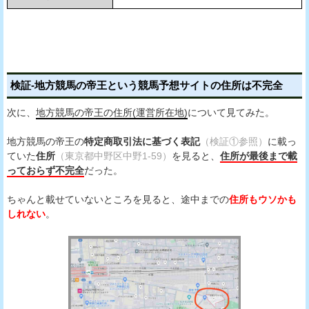
検証-地方競馬の帝王という競馬予想サイトの住所は不完全
次に、
地方競馬の帝王の住所(運営所在地)
について見てみた。
地方競馬の帝王の
特定商取引法に基づく表記
（検証①参照）
に載っ
ていた
住所
（東京都中野区中野1-59）
を見ると、
住所が最後まで載
っておらず不完全
だった。
ちゃんと載せていないところを見ると、途中までの
住所もウソかも
しれない
。