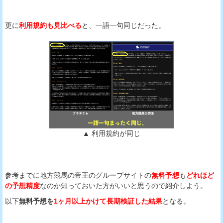
更に
利用規約も見比べる
と、一語一句同じだった。
▲ 利用規約が同じ
参考までに地方競馬の帝王のグループサイトの
無料予想
も
どれほど
の予想精度
なのか知っておいた方がいいと思うので紹介しよう。
以下
無料予想を
1ヶ月以上かけて長期検証した結果
となる。