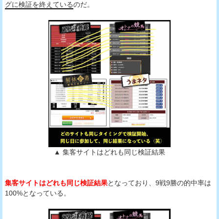
グに検証を終えている
のだ。
▲ 集客サイトはどれも同じ検証結果
集客サイトはどれも同じ検証結果
となっており、9戦9勝の的中率は
100%となっている。