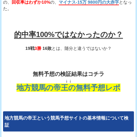
の、
回収率はわずか10%
の、
マイナス-15万 9800円の大赤字
となっ
た。
的中率100%ではなかったのか？
19戦
3勝
16敗
とは、随分と違うではないか？
無料予想の検証結果はコチラ
↓ ↓
地方競馬の帝王の無料予想レポ
地方競馬の帝王という競馬予想サイトの基本情報について検
証