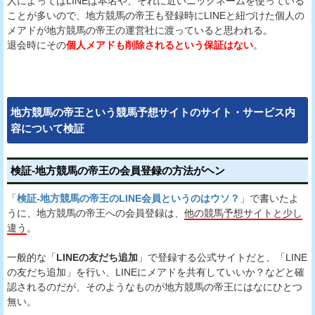
人によってはLINEは本名や、それに近いニックネームを使っている
ことが多いので、地方競馬の帝王も登録時にLINEと紐づけた個人の
メアドが地方競馬の帝王の運営社に渡っていると思われる。
退会時にその
個人メアドも削除されるという保証はない
。
地方競馬の帝王という競馬予想サイトのサイト・サービス内
容について検証
検証-地方競馬の帝王の会員登録の方法がヘン
「
検証-地方競馬の帝王のLINE会員というのはウソ？
」で書いたよ
うに、地方競馬の帝王への会員登録は、
他の競馬予想サイトと少し
違う
。
一般的な「
LINEの友だち追加
」で登録する公式サイトだと、「LINE
の友だち追加」を行い、LINEにメアドを共有していいか？などと確
認されるのだが、そのようなものが地方競馬の帝王にはなにひとつ
無い。