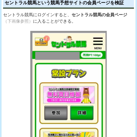
セントラル競馬という競馬予想サイトの会員ページを検証
セントラル競馬にログインすると、
セントラル競馬の会員ページ
（下画像参照）
に入ることができる。