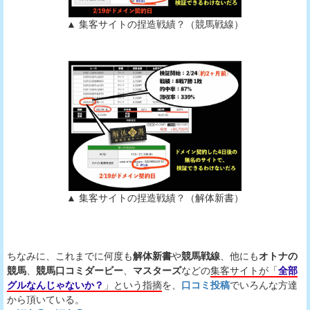
▲ 集客サイトの捏造戦績？（競馬戦線）
▲ 集客サイトの捏造戦績？（解体新書）
ちなみに、これまでに何度も
解体新書
や
競馬戦線
、他にも
オトナの
競馬
、
競馬口コミダービー
、
マスターズ
などの
集客サイトが「
全部
グルなんじゃないか？
」という指摘
を、
口コミ投稿
でいろんな方達
から頂いている。