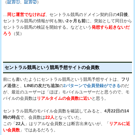
（
証言①
、
証言②
）
…
同じ運営でなければ
、セントラル競馬のドメイン契約日の
4日後
、
セントラル競馬の情報が何も無い
2ヶ月も前
に、突如として同日から
セントラル競馬の検証を開始する。などという
発想すら起きないだ
ろう
（笑）
セントラル競馬という競馬予想サイトの会員数
前にも書いたようにセントラル競馬という競馬予想サイトは、
フリ
メ送信
と、
LINEの友だち追加
の
2パターンで会員登録ができる
のだ
が、最近のユーザーは「ほぼ」モバイルユーザーだと思うので、モ
バイルの会員数は
リアルタイムの会員数に近い
と思う。
セントラル競馬のモバイル会員数を確認してみると、
4月22日の14
時の時点
で、会員数は
22人
となっていた。
この「
22人
」はリアルな会員数とは断言出来ないが、「
リアルに近
い会員数
」ではあるだろう。