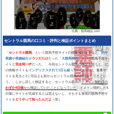
出典：競馬検証.com
セントラル競馬の⼝コミ・評判と検証ポイントまとめ
「
セントラル競馬
」という競馬予想サイトの情報検索をすると、
的中
実績
や
実績紹介
が
ウソだらけ
だった「
大競馬時代
」という競馬予想サ
イトと
完全同一IP
だった。…今回セントラル競馬の検証を行うと、ど
の情報サイトも
インデックスされて1日も経っていない
のに、集客サ
イトを見ると2ヶ月以上も前からセントラル競馬の検証をしてたとい
う。…しかし詳しく検証すると、セントラル競馬の
ドメイン契約日の
わずか4日後
から検証していたことになっていた
。ドメイン契約した4
日後にサイトが完成するとは思えないし、そもそも無名の競馬予想サ
イトを
どうやって知ったんだよ
（笑）