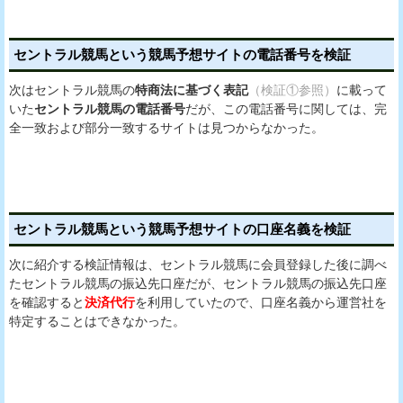
セントラル競馬という競馬予想サイトの電話番号を検証
次はセントラル競馬の
特商法に基づく表記
（検証①参照）
に載って
いた
セントラル競馬の電話番号
だが、この電話番号に関しては、完
全一致および部分一致するサイトは見つからなかった。
セントラル競馬という競馬予想サイトの口座名義を検証
次に紹介する検証情報は、セントラル競馬に会員登録した後に調べ
たセントラル競馬の振込先口座だが、セントラル競馬の振込先口座
を確認すると
決済代行
を利用していたので、口座名義から運営社を
特定することはできなかった。