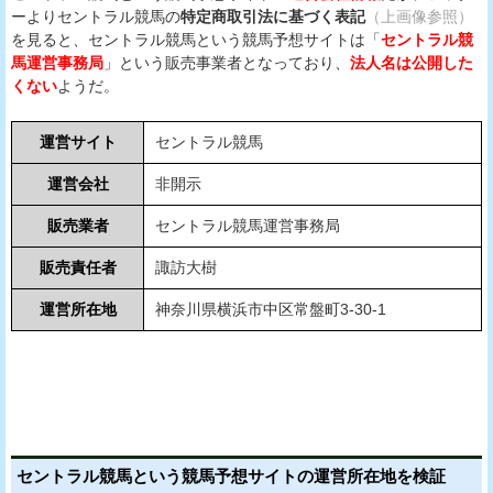
ーよりセントラル競馬の
特定商取引法に基づく表記
（上画像参照）
を見ると、セントラル競馬という競馬予想サイトは「
セントラル競
馬運営事務局
」という販売事業者となっており、
法人名は公開した
くない
ようだ。
運営サイト
セントラル競馬
運営会社
非開示
販売業者
セントラル競馬運営事務局
販売責任者
諏訪大樹
運営所在地
神奈川県横浜市中区常盤町3-30-1
セントラル競馬という競馬予想サイトの運営所在地を検証