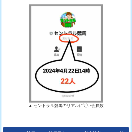
▲ セントラル競馬のリアルに近い会員数