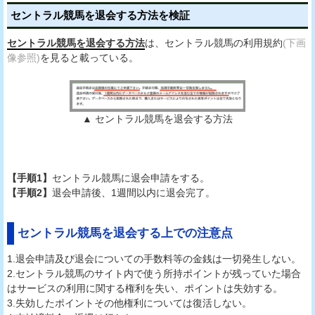
セントラル競馬を退会する方法を検証
セントラル競馬を退会する方法
は、セントラル競馬の利用規約
(下画
像参照)
を見ると載っている。
▲ セントラル競馬を退会する方法
【手順1】
セントラル競馬に退会申請をする。
【手順2】
退会申請後、1週間以内に退会完了。
セントラル競馬を退会する上での注意点
1.退会申請及び退会についての手数料等の金銭は一切発生しない。
2.セントラル競馬のサイト内で使う所持ポイントが残っていた場合
はサービスの利用に関する権利を失い、ポイントは失効する。
3.失効したポイントその他権利については復活しない。