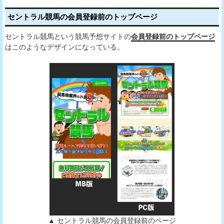
セントラル競馬の会員登録前のトップページ
セントラル競馬という競馬予想サイトの
会員登録前のトップページ
はこのようなデザインになっている。
▲ セントラル競馬の会員登録前のページ