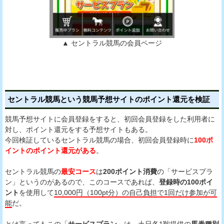
▲ セントラル競馬の会員ページ
セントラル競馬という競馬予想サイトのポイント還元を検証
競馬予想サイトに会員登録をすると、初回会員登録をした利用者に
対し、ポイント還元をする予想サイトもある。
今回検証しているセントラル競馬の場合、初回会員登録時に
100ポ
イントのポイント還元がある
。
セントラル競馬の
最安コース
は
200ポイント消費
の「サービスプラ
ン」というのがあるので、このコースであれば、
登録時の100ポイ
ント
を使用して
10,000円（100pt分）の自己負担で1回だけ参加が可
能
だ。