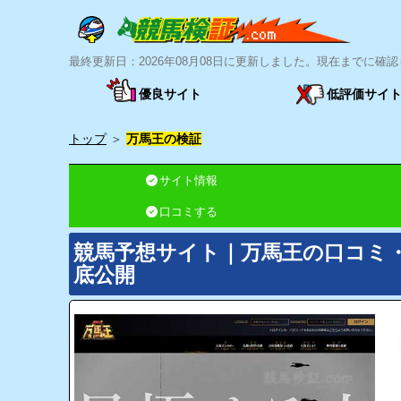
最終更新日：2026年08月08日に更新しました。現在までに確認
優良サイト
低評価サイ
トップ
＞
万馬王の検証
サイト情報
口コミする
競馬予想サイト｜万馬王の口コミ
底公開