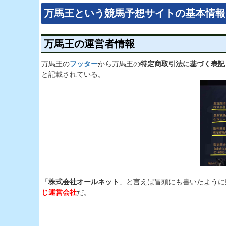
万馬王という競馬予想サイトの基本情報
万馬王の運営者情報
万馬王の
フッター
から万馬王の
特定商取引法に基づく表記
と記載されている。
「
株式会社オールネット
」と言えば冒頭にも書いたように
じ運営会社
だ。