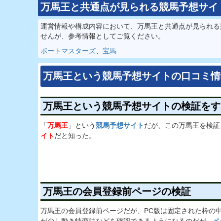
万馬王と共通点が見られる競馬予想サイ
運営情報や構成内容において、万馬王と共通点が見られる
せんが、参考情報としてご覧ください。
ボートマスターズ
、
宝馬
万馬王という競馬予想サイトの口コミ情
万馬王という競馬予想サイトの検証をす
「
万馬王
」という
競馬予想サイト
だが、この万馬王を検証
イト
だと知った。
万馬王の会員登録前ページの検証
万馬王の会員登録前ページだが、PC版は固定された枠の
が少し動き特商法などを確認できるようになるのだが、
ペ