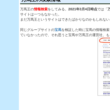
万馬王の
情報検索
をしてみる。
2021年3月4日時点
では「
サイトは一つもなかった。
まだ万馬王というサイトはできたばかりなのかもしれない
同じグループサイトの
宝馬
を検証した時に宝馬の情報検索
ていなかったので、それ思うと宝馬や万馬王の運営社、も