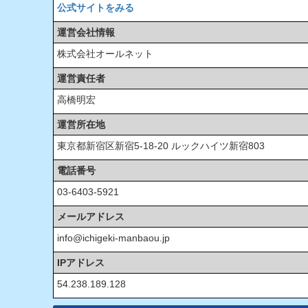
公式サイトをみる
運営会社情報
株式会社オールネット
運営責任者
高橋明宏
運営所在地
東京都新宿区新宿5-18-20 ルックハイツ新宿803
電話番号
03-6403-5921
メールアドレス
info@ichigeki-manbaou.jp
IPアドレス
54.238.189.128