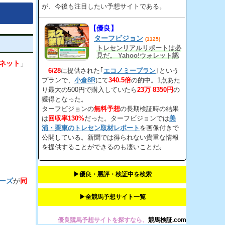
が、今後も注目したい予想サイトである。
【優良】
ターフビジョン
(1125)
トレセンリアルリポートは必
見だ。 Yahoo!ウォレット認
定されてている。
ネット
」
6/28
に提供された｢
エコノミープラン
｣という
プランで、
小倉8R
にて
340.5倍
の的中。1点あた
り最大の500円で購入していたら
23万 8350円
の
獲得となった。
ターフビジョンの
無料予想
の長期検証時の結果
は
回収率130%
だった。ターフビジョンでは
美
浦・栗東のトレセン取材レポート
を画像付きで
公開している。新聞では得られない貴重な情報
を提供することができるのも凄いことだ｡
▶︎優良・悪評・検証中を検索
ーズ
が
同
▶︎全競馬予想サイト一覧
優良競馬予想サイトを探すなら、
競馬検証.com