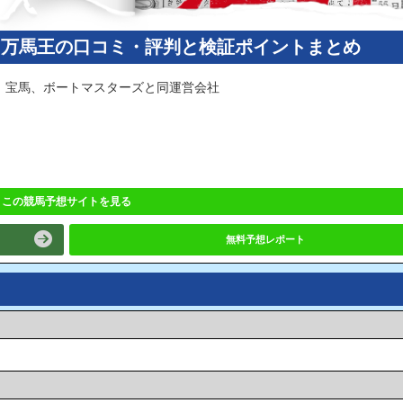
万馬王の⼝コミ・評判と検証ポイントまとめ
宝馬、ボートマスターズと同運営会社
この競馬予想サイトを見る
無料予想レポート