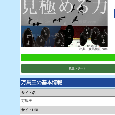
出典：競馬検証.com
検証レポート
万馬王の基本情報
サイト名
万馬王
サイトURL