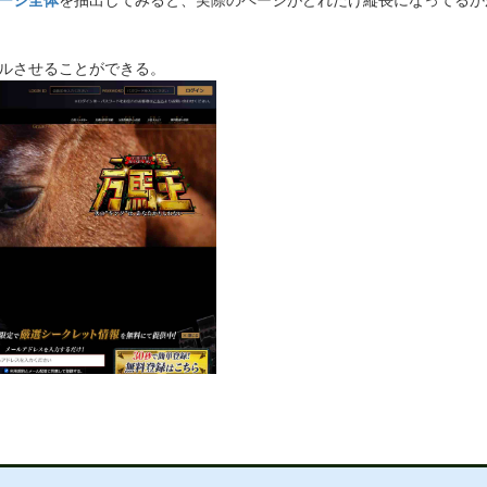
ルさせることができる。