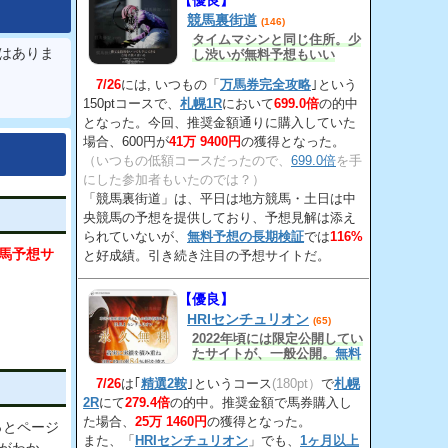
【優良】
競馬裏街道
(146)
タイムマシンと同じ住所。少
はありま
し渋いが無料予想もいい
7/26
には, いつもの「
万馬券完全攻略
｣という
150ptコースで、
札幌1R
において
699.0倍
の的中
となった。今回、推奨金額通りに購入していた
場合、600円が
41万 9400円
の獲得となった。
（いつもの低額コースだったので、
699.0倍
を手
にした参加者もいたのでは？）
「競馬裏街道」は、平日は地方競馬・土日は中
央競馬の予想を提供しており、予想見解は添え
られていないが、
無料予想の長期検証
では
116%
馬予想サ
と好成績。引き続き注目の予想サイトだ。
【優良】
HRIセンチュリオン
(65)
2022年頃には限定公開してい
たサイトが、一般公開。
無料
予想の回収率
が高い！
7/26
は｢
精選2鞍
｣というコース
(180pt）
で
札幌
2R
にて
279.4倍
の的中。推奨金額で馬券購入し
た場合、
25万 1460円
の獲得となった。
っとページ
また、「
HRIセンチュリオン
」でも、
1ヶ月以上
がわか