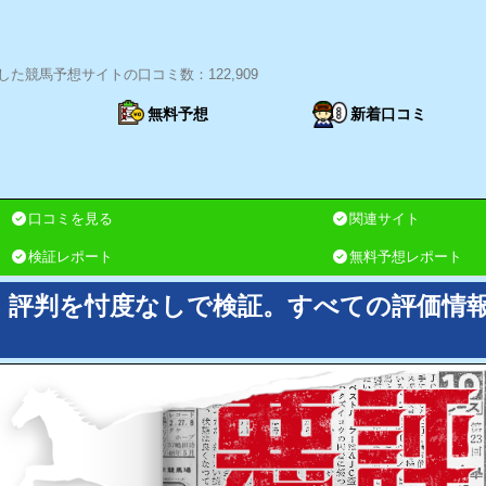
した競馬予想サイトの口コミ数：122,909
ト
無料予想
新着口コミ
口コミを見る
関連サイト
検証レポート
無料予想レポート
・評判を忖度なしで検証。すべての評価情