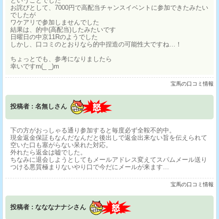
ということでした
お詫びとして、7000円で高配当チャンスイベントに参加できたみたい
でしたが
ワケアリで参加しませんでした
結果は、的中(高配当)したみたいです
日曜日の中京11Rのようでした
しかし、口コミのとおりなら的中捏造の可能性大ですね…！
ちょっとでも、参考になりましたら
幸いですm(_ _)m
宝馬の口コミ情報
投稿者 : 名無しさん
下の方がおっしゃる通り参加すると毎度必ず全鞍不的中。
現金返金保証もなんだなんだと後出しで返金出来ない旨を伝えられて
空いた口も塞がらない呆れた対応。
外れたら返金は嘘でした。
ちなみに退会しようとしてもメールアドレス変えてスパムメール送り
つける悪質極まりないやり口で今だにメールが来ます…
宝馬の口コミ情報
投稿者 : なななナナシさん