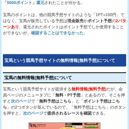
「5000ポイント」還元
されたことが分かる。
宝馬のポイントは、他の競馬予想サイトのような「1PT=100円」で
はなく、宝馬が販売している予想は
現金販売
か
ポイント予想
の
2パタ
ーンあり
、還元されたポイントはポイント予想でしか使用すること
ができないが、
確認することはできなかった
。
宝馬という競馬予想サイトの無料情報(無料予想)について
宝馬の無料情報(無料予想)について
宝馬という競馬予想サイトが提供する
無料情報(無料予想)
だが、会
員ページのメニュータブに「
無料・PT予想
」とあるので、そこを押
すと
次のページ
で「
無料予想はこちら
」と「
ポイント予想はこち
ら
」の2つボタンが並んでいるので、「無料予想はこちら」のボタン
を押すと、
次のページ
で
提供されるレースを確認
できる。