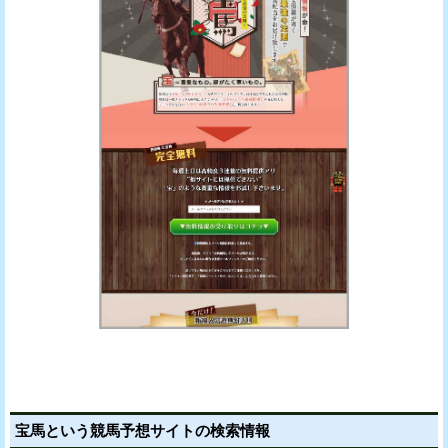
宝馬という競馬予想サイトの検索情報