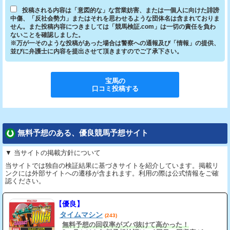
投稿される内容は「意図的な」な営業妨害、または一個人に向けた誹謗
中傷、「反社会勢力」またはそれを思わせるような団体名は含まれておりま
せん。また投稿内容につきましては「競馬検証.com」は一切の責任を負わ
ないことを確認しました。
※万が一そのような投稿があった場合は警察への通報及び「情報」の提供、
並びに弁護士に内容を提出させて頂きますのでご了承下さい。
宝馬
の
口コミ投稿する
無料予想のある、優良競馬予想サイト
▼ 当サイトの掲載方針について
当サイトでは独自の検証結果に基づきサイトを紹介しています。掲載リ
ンクには外部サイトへの遷移が含まれます。利用の際は公式情報をご確
認ください。
【優良】
タイムマシン
(243)
無料予想の回収率がズバ抜けて高かった！