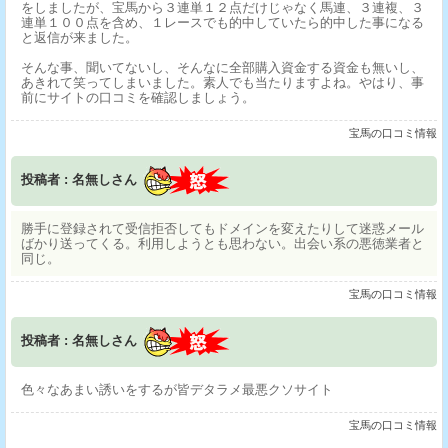
をしましたが、宝馬から３連単１２点だけじゃなく馬連、３連複、３
連単１００点を含め、１レースでも的中していたら的中した事になる
と返信が来ました。
そんな事、聞いてないし、そんなに全部購入資金する資金も無いし、
あきれて笑ってしまいました。素人でも当たりますよね。やはり、事
前にサイトの口コミを確認しましょう。
宝馬の口コミ情報
投稿者 : 名無しさん
勝手に登録されて受信拒否してもドメインを変えたりして迷惑メール
ばかり送ってくる。利用しようとも思わない。出会い系の悪徳業者と
同じ。
宝馬の口コミ情報
投稿者 : 名無しさん
色々なあまい誘いをするが皆デタラメ最悪クソサイト
宝馬の口コミ情報