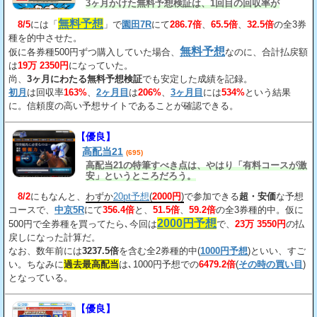
3ヶ月かけた無料予想検証は、1回目の回収率が
163%、2回目が206%、3回目が534%だ。
無料予想
8/5
には「
」で
園田7R
にて
286.7倍
、
65.5倍
、
32.5倍
の全3券
種を的中させた。
無料予想
仮に各券種500円ずつ購入していた場合、
なのに、合計払戻額
は
19万 2350円
になっていた。
尚、
3ヶ月にわたる無料予想検証
でも安定した成績を記録。
初月
は回収率
163%
、
2ヶ月目
は
206%
、
3ヶ月目
には
534%
という結果
に。信頼度の高い予想サイトであることが確認できる。
【優良】
高配当21
(695)
高配当21の特筆すべき点は、やはり「有料コースが激
安」というところだろう。
8/2
にもなんと、
わずか
20pt予想
(
2000円
)
で参加できる
超・安価
な予想
コースで、
中京5R
にて
356.4倍
と、
51.5倍
、
59.2倍
の全3券種的中。仮に
2000円予想
500円で全券種を買ってたら､今回は
で、
23万 3550円
の払
戻しになった計算だ。
なお、数年前には
3237.5倍
を含む全2券種的中(
1000円予想
)といい、すご
い。ちなみに
過去最高配当
は､1000円予想での
6479.2倍
(
その時の買い目
)
となっている。
【優良】