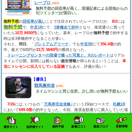
レープロ
(362)
無料予想の回収率が高く、現場記者による現地からの
X(ツイッター)が面白い。
無料予想
の
回収率が高い
ことで注目されていたレープロだが、
8/2
には
無料予想
で、
中京1R
にて、
3券種全て的中
となり、推奨通りに買って
いたら
10万 8450円
になっていた。基本、レープロが
無料予想
で的中する
時は全3券種的中となることが多い。
それと、
同日
、「
プレミアムアリーナ
」でも
中京5R
にて
356.4倍
の的
中。最大で600円が
21万 3840円
の獲得となった。
…
トレーニングセンターの現場で撮った写真と、Xのレポート
はリアル
タイムで公開。新聞には載らない
超生情報
が得られるということは、
本
当にトレセンに出入りしている証拠
でもあり、評価が高い！
【優良】
競馬裏街道
(146)
タイムマシンと同じ住所。少し渋いが無料予想もいい
7/26
には, いつもの「
万馬券完全攻略
｣という150ptコースで、
札幌1R
において
699.0倍
の的中となった。今回、推奨金額通りに購入していた場
合、600円が
41万 9400円
の獲得となった。
（いつもの低額コースだった
ので、
699.0倍
を手にした参加者もいたのでは？）
「競馬裏街道」は、平日は地方競馬・土日は中央競馬の予想を提供して
更新情報
無料予想
新着口コミ
競馬ブログ
優良サイト
低評価サイト