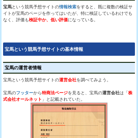
宝馬
という競馬予想サイトの
情報検索
をすると、既に複数の検証サ
イトが宝馬のページを作ってはいたが、特に検証しているわけでも
なく、評価も
検証中か、低い評価
になっている。
宝馬という競馬予想サイトの基本情報
宝馬の運営者情報
宝馬という競馬予想サイトの
運営会社
を調べてみよう。
宝馬の
フッター
から
特商法ページ
を見ると、宝馬の
運営会社
は「
株
式会社オールネット
」と記載されていた。