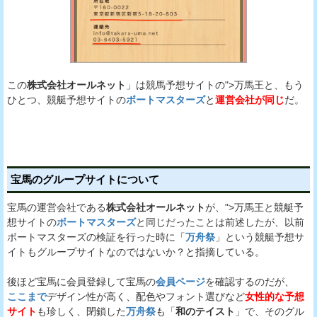
この
株式会社オールネット
」は競馬予想サイトの
">万馬王と、もう
ひとつ、競艇予想サイトの
ボートマスターズ
と
運営会社が同じ
だ。
宝馬のグループサイトについて
宝馬の運営会社である
株式会社オールネット
が、
">万馬王と競艇予
想サイトの
ボートマスターズ
と同じだったことは前述したが、以前
ボートマスターズの検証を行った時に「
万舟祭
」という競艇予想サ
イトもグループサイトなのではないか？と指摘している。
後ほど宝馬に会員登録して宝馬の
会員ページ
を確認するのだが、
ここまで
デザイン性が高く、配色やフォント選びなど
女性的な予想
サイト
も珍しく、閉鎖した
万舟祭
も「
和のテイスト
」で、そのグル