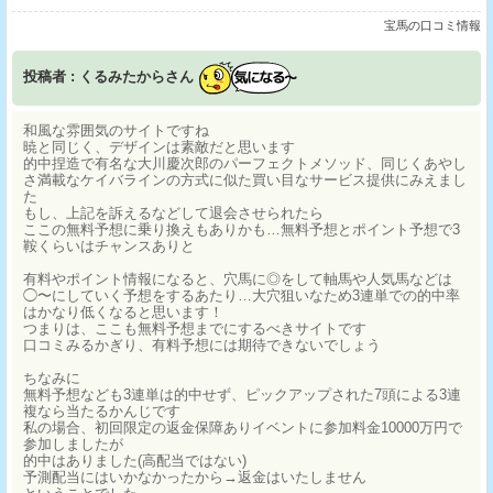
宝馬の口コミ情報
投稿者 : くるみたからさん
和風な雰囲気のサイトですね
暁と同じく、デザインは素敵だと思います
的中捏造で有名な大川慶次郎のパーフェクトメソッド、同じくあやし
さ満載なケイバラインの方式に似た買い目なサービス提供にみえまし
た
もし、上記を訴えるなどして退会させられたら
ここの無料予想に乗り換えもありかも…無料予想とポイント予想で3
鞍くらいはチャンスありと
有料やポイント情報になると、穴馬に◎をして軸馬や人気馬などは
◯〜にしていく予想をするあたり…大穴狙いなため3連単での的中率
はかなり低くなると思います！
つまりは、ここも無料予想までにするべきサイトです
口コミみるかぎり、有料予想には期待できないでしょう
ちなみに
無料予想なども3連単は的中せず、ピックアップされた7頭による3連
複なら当たるかんじです
私の場合、初回限定の返金保障ありイベントに参加料金10000万円で
参加しましたが
的中はありました(高配当ではない)
予測配当にはいかなかったから→返金はいたしません