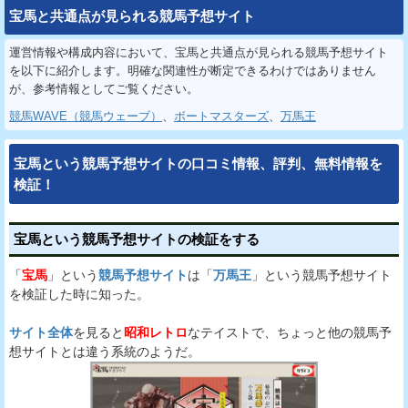
宝馬と共通点が見られる競馬予想サイト
運営情報や構成内容において、宝馬と共通点が見られる競馬予想サイト
を以下に紹介します。明確な関連性が断定できるわけではありません
が、参考情報としてご覧ください。
競馬WAVE（競馬ウェーブ）
、
ボートマスターズ
、
万馬王
宝馬という競馬予想サイトの口コミ情報、評判、無料情報を
検証！
宝馬という競馬予想サイトの検証をする
「
宝馬
」という
競馬予想サイト
は「
万馬王
」という競馬予想サイト
を検証した時に知った。
サイト全体
を見ると
昭和レトロ
なテイストで、ちょっと他の競馬予
想サイトとは違う系統のようだ。