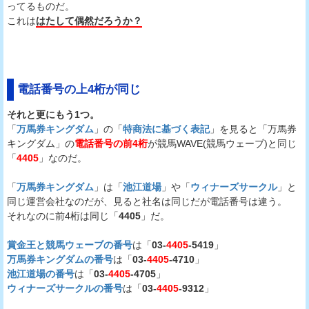
ってるものだ。
これは
はたして偶然だろうか？
電話番号の上4桁が同じ
それと更にもう1つ。
「
万馬券キングダム
」の「
特商法に基づく表記
」を見ると「万馬券
キングダム」の
電話番号の前4桁
が競馬WAVE(競馬ウェーブ)と同じ
「
4405
」なのだ。
「
万馬券キングダム
」は「
池江道場
」や「
ウィナーズサークル
」と
同じ運営会社なのだが、見ると社名は同じだが電話番号は違う。
それなのに前4桁は同じ「
4405
」だ。
賞金王と競馬ウェーブの番号
は「
03-
4405
-5419
」
万馬券キングダムの番号
は「
03-
4405
-4710
」
池江道場の番号
は「
03-
4405
-4705
」
ウィナーズサークルの番号
は「
03-
4405
-9312
」