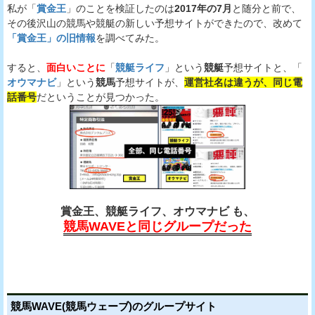
私が「
賞金王
」のことを検証したのは
2017年の7月
と随分と前で、
その後沢山の競馬や競艇の新しい予想サイトができたので、改めて
「賞金王」の旧情報
を調べてみた。
すると、
面白いことに
「
競艇ライフ
」という
競艇
予想サイトと、「
オウマナビ
」という
競馬
予想サイトが、
運営社名は違うが、同じ電
話番号
だということが見つかった。
賞金王、競艇ライフ、オウマナビ も、
競馬WAVEと同じグループだった
競馬WAVE(競馬ウェーブ)のグループサイト