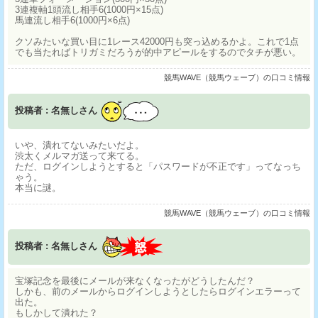
3連複軸1頭流し相手6(1000円×15点)
馬連流し相手6(1000円×6点)
クソみたいな買い目に1レース42000円も突っ込めるかよ。これで1点
でも当たればトリガミだろうが的中アピールをするのでタチが悪い。
競馬WAVE（競馬ウェーブ）の口コミ情報
投稿者 : 名無しさん
いや、潰れてないみたいだよ。
渋太くメルマガ送って来てる。
ただ、ログインしようとすると「パスワードが不正です」ってなっち
ゃう。
本当に謎。
競馬WAVE（競馬ウェーブ）の口コミ情報
投稿者 : 名無しさん
宝塚記念を最後にメールが来なくなったがどうしたんだ？
しかも、前のメールからログインしようとしたらログインエラーって
出た。
もしかして潰れた？