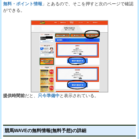
無料・ポイント情報
」とあるので、そこを押すと次のページで確認
ができる。
提供時間前
だと、
只今準備中
と表示されている。
競馬WAVEの無料情報(無料予想)の詳細