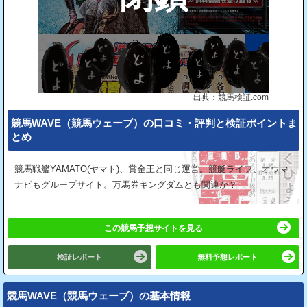
出典：競馬検証.com
競馬WAVE（競馬ウェーブ）の⼝コミ・評判と検証ポイントま
とめ
競馬戦艦YAMATO(ヤマト)、賞金王と同じ運営。競艇ライフ、オウマ
ナビもグループサイト。万馬券キングダムとも関連か？
この競馬予想サイトを見る
検証レポート
無料予想レポート
競馬WAVE（競馬ウェーブ）の基本情報