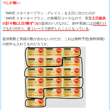
つしか無い
。
「WAVE スタータープラン：グレイト」を土日に分けたのが
「WAVE スタータープラン」の各曜日コースなので、実質
土日提供
の計６鞍(土日3鞍ずつ)
の提供のハズなのに、的中実績には
日曜だけ
でも4つや5つ、違うレースで的中したことになっている
。
提供鞍数と実績の数が合わないのだが、これは無料予想(無料情報)
の的中も入れてるのだろうか。