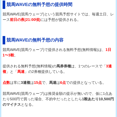
競馬WAVEの無料予想の提供時間
競馬WAVE(競馬ウェーブ)という競馬予想サイトでは、毎週土日、レ
ース
前日の夜(21:00頃)
には予想が提供される。
競馬WAVEの無料予想の内容
競馬WAVE(競馬ウェーブ)で提供される無料予想(無料情報)は、
1日
1〜3鞍
。
提供される無料予想(無料情報)の
馬券券種
は、1つのレースで「
3連
複
」と「
馬連
」の2券種提供している。
点数
は常に
3連複
は
15点
で、
馬連
は
6点
での提供となっている。
競馬WAVE(競馬ウェーブ)は推奨金額の提示が無いので、仮に1点あ
たり500円で買った場合、不的中だったとしたら
1鞍あたり10,500円
のマイナス
となる。