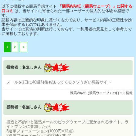
以下に掲載する競馬予想サイト
「競馬WAVE（競馬ウェーブ）」に関する
口コミ
は、当サイトに寄せられた一部ユーザーの個人的な体験や感想で
す。
記載内容は主観的な印象に基づくものであり、サービス内容の正確性や効
果を保証するものではありません。
当サイトでは真偽の判断は行っておらず、一利用者の意見として参考まで
に掲載しております。
1
2
＞
投稿者 : 名無しさん
メールを1日に40通前後も送ってくるクソうざい悪質サイト
競馬WAVE（競馬ウェーブ）の口コミ情報
投稿者 : 名無しさん
捏造と不的中と迷惑メールのビッグウェーブに驚かされるサイト。ラ
イトプランに参加したが、
3連単フォーメーション(1000円×12点)
3連単フォーメーション(300円×30点)