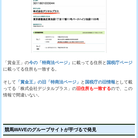
「賞金王」の
今の「特商法ページ」
に載ってる住所と
国税庁ページ
に載ってる住所も一致する。
そして
「賞金王」の旧「特商法ページ」
と
国税庁の旧情報
として載
ってる「株式会社デジタルプラス」の
旧住所も一致する
ので、この
情報で間違いない。
競馬WAVEのグループサイトが芋づるで発見