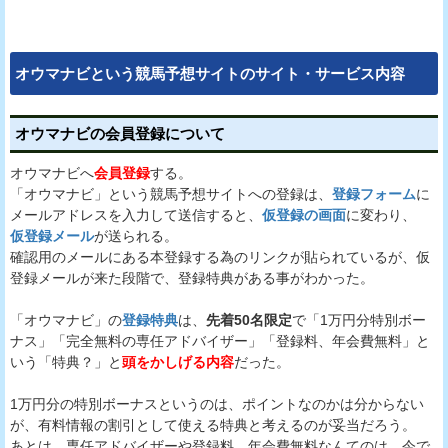
オウマナビという競馬予想サイトのサイト・サービス内容
オウマナビの会員登録について
オウマナビへ
会員登録
する。
「オウマナビ」という競馬予想サイトへの登録は、
登録フォーム
に
メールアドレスを入力して送信すると、
仮登録の画面
に変わり、
仮登録メール
が送られる。
確認用のメールにある本登録する為のリンクが貼られているが、仮
登録メールが来た段階で、登録特典がある事がわかった。
「オウマナビ」の
登録特典
は、
先着50名限定
で「1万円分特別ボー
ナス」「完全無料の専任アドバイザー」「登録料、年会費無料」と
いう「特典？」と
頭をかしげる内容
だった。
1万円分の特別ボーナスというのは、ポイントなのかは分からない
が、有料情報の割引として使える特典と考えるのが妥当だろう。
あとは、専任アドバイザーや登録料、年会費無料なんてのは、今で