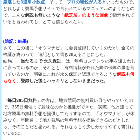
厳選した3連単小数点
、そして「
プロの精鋭が入る
といったもので、
どれもよく競馬予想サイトで言われているマニュアルのようなもの
で、こんな
解説も無いような
「紙芝居」のような画像
で指示されて
いると言われても、とても信じられない。
(追記：結果)
さて、この後に「オウマナビ」に会員登録していくのだが、全ての
検証が終わって、追記として書き加えることにした。
結局、「
当たるまで 永久保証
」は、無料コンテンツの事を遠まわし
に言っているのか、それとも、有料情報が外れた際の保障の事を言
っているのか、明確にこれが永久保証と認識できるような
解説も何
もなく
、
登録した後もハッキリとしないままだった。
「
毎日365日無料
」の方は、地方競馬の無料買い目もやっていたの
で、365日開催って意味なのかと推測ができた。実際、他と違って
地方競馬の無料予想を提供してたりするので、「オウマナビ」が休
みなく、年間通して地方競馬の無料予想を提供できるのだとした
ら、そのことだと思われる。それならもう少し分かりやすく書けば
いいのに。