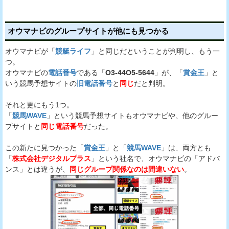
オウマナビのグループサイトが他にも見つかる
オウマナビが「
競艇ライフ
」と同じだということが判明し、もう一
つ。
オウマナビの
電話番号
である「
O3-44O5-5644
」が、「
賞金王
」と
いう競馬予想サイトの
旧電話番号
と
同じ
だと判明。
それと更にもう1つ。
「
競馬WAVE
」という競馬予想サイトもオウマナビや、他のグルー
プサイトと
同じ電話番号
だった。
この新たに見つかった「
賞金王
」と「
競馬WAVE
」は、両方とも
「
株式会社デジタルプラス
」という社名で、オウマナビの「アドバ
ンス」とは違うが、
同じグループ関係なのは間違いない
。