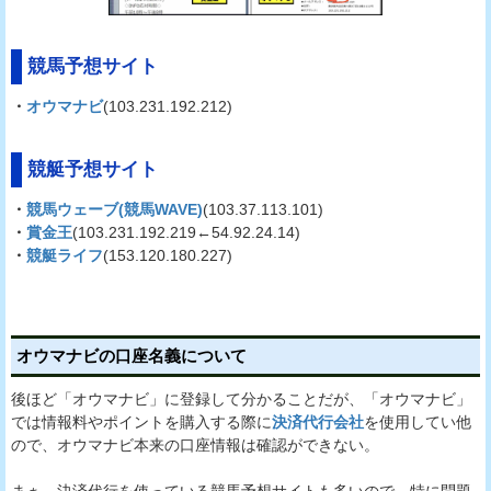
競馬予想サイト
・
オウマナビ
(103.231.192.212)
競艇予想サイト
・
競馬ウェーブ(競馬WAVE)
(103.37.113.101)
・
賞金王
(103.231.192.219←54.92.24.14)
・
競艇ライフ
(153.120.180.227)
オウマナビの口座名義について
後ほど「オウマナビ」に登録して分かることだが、「オウマナビ」
では情報料やポイントを購入する際に
決済代行会社
を使用してい他
ので、オウマナビ本来の口座情報は確認ができない。
まぁ、決済代行を使っている競馬予想サイトも多いので、特に問題