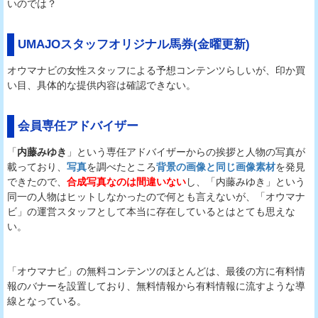
いのでは？
UMAJOスタッフオリジナル馬券
(金曜更新)
オウマナビの女性スタッフによる予想コンテンツらしいが、印か買
い目、具体的な提供内容は確認できない。
会員専任アドバイザー
「
内藤みゆき
」という専任アドバイザーからの挨拶と人物の写真が
載っており、
写真
を調べたところ
背景の画像と同じ画像素材
を発見
できたので、
合成写真なのは間違いない
し、「内藤みゆき」という
同一の人物はヒットしなかったので何とも言えないが、「オウマナ
ビ」の運営スタッフとして本当に存在しているとはとても思えな
い。
「オウマナビ」の無料コンテンツのほとんどは、最後の方に有料情
報のバナーを設置しており、無料情報から有料情報に流すような導
線となっている。