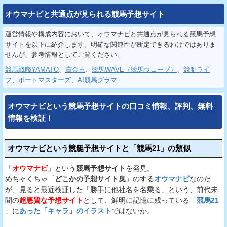
オウマナビと共通点が見られる競馬予想サイト
運営情報や構成内容において、オウマナビと共通点が見られる競馬予想
サイトを以下に紹介します。明確な関連性が断定できるわけではありま
せんが、参考情報としてご覧ください。
競馬戦艦YAMATO
、
賞金王
、
競馬WAVE（競馬ウェーブ）
、
競艇ライ
フ
、
ボートマスターズ
、
AI競馬グラマ
オウマナビという競馬予想サイトの口コミ情報、評判、無料
情報を検証！
オウマナビという競艇予想サイトと「競馬21」の類似
「
オウマナビ
」という
競馬予想サイト
を発見。
めちゃくちゃ「
どこかの予想サイト臭
」のする
オウマナビ
なのだ
が、見ると最近検証した「勝手に他社名を名乗る」という、前代未
聞の
超悪質な予想サイト
として、鮮明に記憶に残っている「
競馬21
」に
あった「キャラ」のイラスト
ではないか。