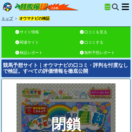
トップ
＞
オウマナビの検証
サイト情報
口コミを見る
関連サイト
口コミする
検証レポート
無料予想レポート
競馬予想サイト｜オウマナビの口コミ・評判を忖度なし
で検証。すべての評価情報を徹底公開
閉鎖