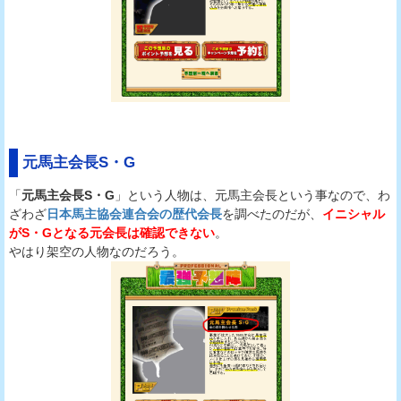
元馬主会長S・G
「
元馬主会長S・G
」という人物は、元馬主会長という事なので、わ
ざわざ
日本馬主協会連合会の歴代会長
を調べたのだが、
イニシャル
がS・Gとなる元会長は確認できない
。
やはり架空の人物なのだろう。