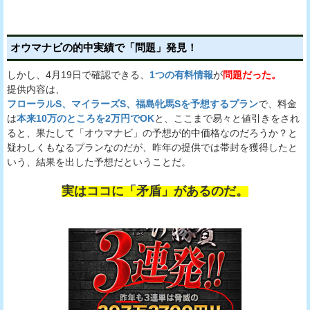
オウマナビの的中実績で「問題」発見！
しかし、4月19日で確認できる、
1つの有料情報
が
問題だった。
提供内容は、
フローラルS、マイラーズS、福島牝馬Sを予想するプラン
で、料金
は
本来10万のところを2万円でOK
と、ここまで易々と値引きをされ
ると、果たして「オウマナビ」の予想が的中価格なのだろうか？と
疑わしくもなるプランなのだが、昨年の提供では帯封を獲得したと
いう、結果を出した予想だということだ。
実はココに「矛盾」があるのだ。