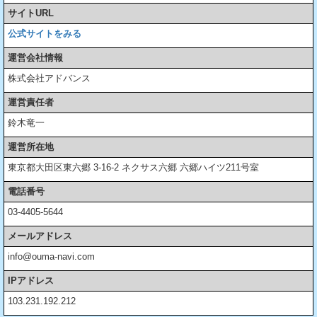
サイトURL
公式サイトをみる
運営会社情報
株式会社アドバンス
運営責任者
鈴木竜一
運営所在地
東京都大田区東六郷 3-16-2 ネクサス六郷 六郷ハイツ211号室
電話番号
03-4405-5644
メールアドレス
info@ouma-navi.com
IPアドレス
103.231.192.212