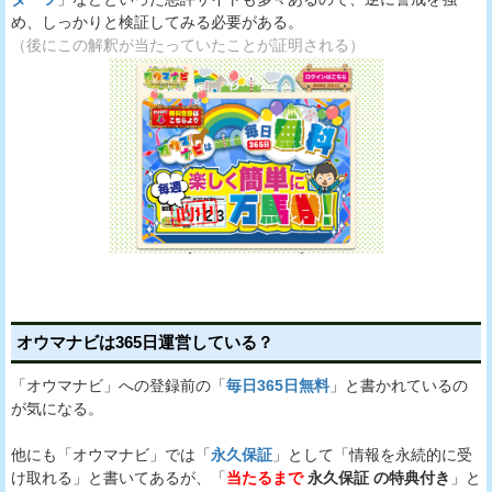
め、しっかりと検証してみる必要がある。
（後にこの解釈が当たっていたことが証明される）
オウマナビは365日運営している？
「オウマナビ」への登録前の「
毎日365日無料
」と書かれているの
が気になる。
他にも「オウマナビ」では「
永久保証
」として「情報を永続的に受
け取れる」と書いてあるが、「
当たるまで
永久保証 の特典付き
」と