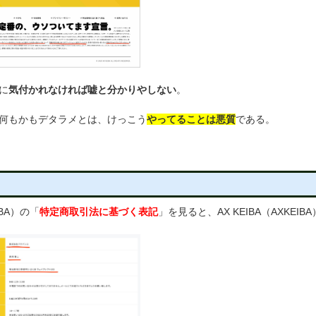
に
気付かれなければ嘘と分かりやしない
。
何もかもデタラメとは、けっこう
やってることは悪質
である。
IBA）の「
特定商取引法に基づく表記
」を見ると、AX KEIBA（AXKEIB