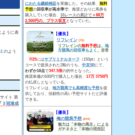
にわたる継続検証
を実施した。その結果、
無料
予想
の
回収率が高水準で
、推奨どおりに馬券を
購入していた場合、
16レースの累計で
＋88万
2,500円の、プラス収支
となっていた。
じように表
【優良】
リフレイン
(78)
リフレインの
無料予想
は、
地
方競馬の回収率もよく
、非常
ミ
のよう
に優れた的中率と回収率を誇
7/25
には
サブリミナルターフ
っている。
（150pt）という
コースで提供された2鞍のうち、
中京5R
にて、
わずか18点
で
347.5倍
の的中となった。
推奨単価の500円で購入した場合、
17万 3750円
の払戻しとなっている。
リフレインは、
地方競馬でも高精度な予想
を提
供しており、信頼性の高い予想サイトだと評価
サイト 第
できる。
「
３冠達成
【優良】
俺の競馬予想
(809)
魅力は「本物の馬主」による
ガチネタと「本物の現役記
者」のガチ内部情報だ！