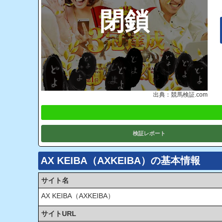
閉鎖
出典：競馬検証.com
検証レポート
AX KEIBA（AXKEIBA）の基本情報
サイト名
AX KEIBA（AXKEIBA）
サイトURL