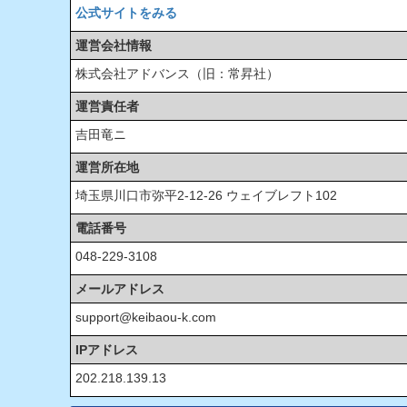
公式サイトをみる
運営会社情報
株式会社アドバンス（旧：常昇社）
運営責任者
吉田竜ニ
運営所在地
埼玉県川口市弥平2-12-26 ウェイブレフト102
電話番号
048-229-3108
メールアドレス
support@keibaou-k.com
IPアドレス
202.218.139.13