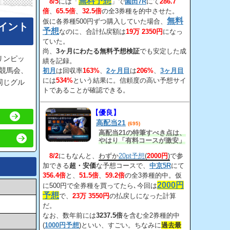
無料予想
は、1回目の回収率が163%、
8/5
には「
」で
園田7R
にて
286.7
2回目が206%、3回目が534%
倍
、
65.5倍
、
32.5倍
の全3券種を的中させた。
だ。
無料
仮に各券種500円ずつ購入していた場合、
ポイント
予想
なのに、合計払戻額は
19万 2350円
になっ
ていた。
尚、
3ヶ月にわたる無料予想検証
でも安定した成
リンピッ
績を記録。
N競馬会、
初月
は回収率
163%
、
2ヶ月目
は
206%
、
3ヶ月目
には
534%
という結果に。信頼度の高い予想サイ
同じグル
トであることが確認できる。
【優良】
高配当21
(695)
高配当21の特筆すべき点は、
やはり「有料コースが激安」
というところだろう。
8/2
にもなんと、
わずか
20pt予想
(
2000円
)
で参
加できる
超・安価
な予想コースで、
中京5R
にて
356.4倍
と、
51.5倍
、
59.2倍
の全3券種的中。仮
2000円
に500円で全券種を買ってたら､今回は
予想
で、
23万 3550円
の払戻しになった計算
だ。
なお、数年前には
3237.5倍
を含む全2券種的中
(
1000円予想
)といい、すごい。ちなみに
過去最