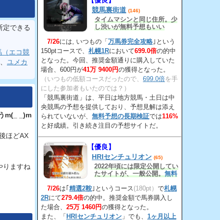
【優良】
競馬裏街道
(146)
タイムマシンと同じ住所。少
し渋いが無料予想もいい
断定できる
7/26
には, いつもの「
万馬券完全攻略
｣という
150ptコースで、
札幌1R
において
699.0倍
の的中
競馬（エコ競
となった。今回、推奨金額通りに購入していた
、
ユメカ
場合、600円が
41万 9400円
の獲得となった。
（いつもの低額コースだったので、
699.0倍
を手
にした参加者もいたのでは？）
「競馬裏街道」は、平日は地方競馬・土日は中
央競馬の予想を提供しており、予想見解は添え
(_ _)m
られていないが、
無料予想の長期検証
では
116%
と好成績。引き続き注目の予想サイトだ。
後ほどAX
【優良】
HRIセンチュリオン
(65)
2022年頃には限定公開してい
やりますね
たサイトが、一般公開。
無料
予想の回収率
が高い！
7/26
は｢
精選2鞍
｣というコース
(180pt）
で
札幌
2R
にて
279.4倍
の的中。推奨金額で馬券購入し
た場合、
25万 1460円
の獲得となった。
また、「
HRIセンチュリオン
」でも、
1ヶ月以上