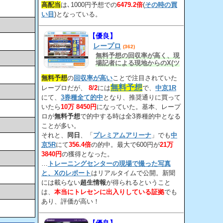
高配当
は､1000円予想での
6479.2倍
(
その時の買
い目
)となっている。
【優良】
レープロ
(362)
無料予想の回収率が高く、現
場記者による現地からのX(ツ
イッター)が面白い。
無料予想
の
回収率が高い
ことで注目されていた
無料予想
レープロだが、
8/2
には
で、
中京1R
にて、
3券種全て的中
となり、推奨通りに買って
いたら
10万 8450円
になっていた。基本、レープ
ロが
無料予想
で的中する時は全3券種的中となる
ことが多い。
それと、
同日
、「
プレミアムアリーナ
」でも
中
京5R
にて
356.4倍
の的中。最大で600円が
21万
3840円
の獲得となった。
…
トレーニングセンターの現場で撮った写真
と、Xのレポート
はリアルタイムで公開。新聞
には載らない
超生情報
が得られるということ
は、
本当にトレセンに出入りしている証拠
でも
あり、評価が高い！