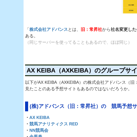
「
株式会社アドバンス
とは、
旧：常昇社
から
社名変更した
ある。
（同じサーバーを使ってることもあるので、ほぼ同じ）
AX KEIBA（AXKEIBA）のグループ
以下がAX KEIBA（AXKEIBA）の株式会社アドバン
見たことのある予想サイトもあるのではないだろうか。
(株)アドバンス（旧：常昇社）の 競馬予想
・
AX KEIBA
・
競馬アナリティクス RED
・
NN競馬会
・
金馬券