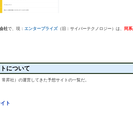
会社
で、現：
エンタープライズ
（旧：サイバーテクノロジー）は、
同系
サイトについて
ス（旧：常昇社）の運営してきた予想サイトの一覧だ。
サイト