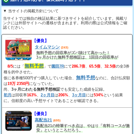
▼ 当サイトの掲載方針について
当サイトでは独自の検証結果に基づきサイトを紹介しています。掲載リ
ンクには外部サイトへの遷移が含まれます。利用の際は公式情報をご確
認ください。
【優良】
タイムマシン
(243)
無料予想の回収率がズバ抜けて高かった！
3ヶ月かけた無料予想検証は、1回目の回収率が
163%、2回目が206%、3回目が534%だ。
無料予想
8/5
には「
」で
園田7R
にて
286.7倍
、
65.5倍
、
32.5倍
の全3券
種を的中させた。
無料予想
仮に各券種500円ずつ購入していた場合、
なのに、合計払戻額
は
19万 2350円
になっていた。
尚、
3ヶ月にわたる無料予想検証
でも安定した成績を記録。
初月
は回収率
163%
、
2ヶ月目
は
206%
、
3ヶ月目
には
534%
という結果
に。信頼度の高い予想サイトであることが確認できる。
【優良】
高配当21
(695)
高配当21の特筆すべき点は、やはり「有料コースが激
安」というところだろう。