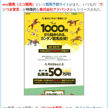
eco競馬（エコ競馬）
という
競馬予想サイト
がまた、いつもの「
ウ
ソつき宣言
」が
特徴的
な
株式会社アドバンス
からリリースされた。
eco競馬（エコ競馬）の「
ウソつき宣言
」とは、
サイトフッター
に