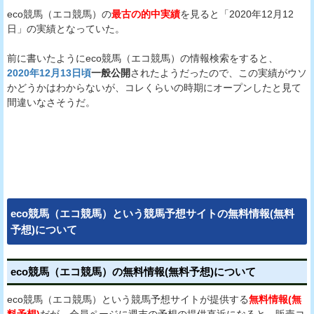
eco競馬（エコ競馬）の
最古の的中実績
を見ると「2020年12月12
日」の実績となっていた。
前に書いたようにeco競馬（エコ競馬）の情報検索をすると、
2020年12月13日頃
一般公開
されたようだったので、この実績がウソ
かどうかはわからないが、コレくらいの時期にオープンしたと見て
間違いなさそうだ。
eco競馬（エコ競馬）という競馬予想サイトの無料情報(無料
予想)について
eco競馬（エコ競馬）の無料情報(無料予想)について
eco競馬（エコ競馬）という競馬予想サイトが提供する
無料情報(無
料予想)
だが、会員ページに週末の予想の提供直近になると、販売コ