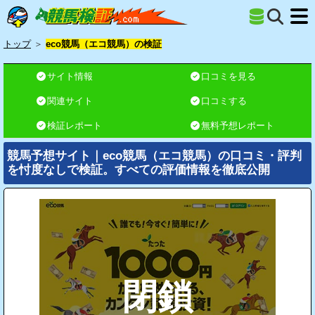
トップ
＞
eco競馬（エコ競馬）の検証
サイト情報
口コミを見る
関連サイト
口コミする
検証レポート
無料予想レポート
競馬予想サイト｜eco競馬（エコ競馬）の口コミ・評判
を忖度なしで検証。すべての評価情報を徹底公開
閉鎖