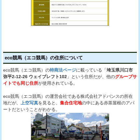
eco競馬（エコ競馬）の住所について
eco競馬（エコ競馬）の
特商法ページ
に載っている「
埼玉県川口市
弥平2-12-26 ウェイブレフト102
」という住所だが、他の
グループサ
イトでも同じ住所
が使用されている。
eco競馬（エコ競馬）の運営会社である株式会社アドバンスの所在
地だが、
上空写真
を見ると、
集合住宅地
の中にある赤茶屋根のアパ
ートだということがわかる。