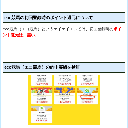
eco競馬の初回登録時のポイント還元について
eco競馬（エコ競馬）というケイケイエスでは、初回登録時の
ポイ
ント還元は、無い
。
eco競馬（エコ競馬）の的中実績を検証