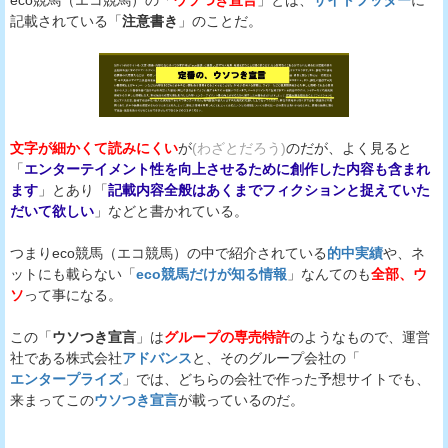
記載されている「
注意書き
」のことだ。
文字が細かくて読みにくい
が
(わざとだろう)
のだが、よく見ると
「
エンターテイメント性を向上させるために創作した内容も含まれ
ます
」とあり「
記載内容全般はあくまでフィクションと捉えていた
だいて欲しい
」などと書かれている。
つまりeco競馬（エコ競馬）の中で紹介されている
的中実績
や、ネ
ットにも載らない「
eco競馬だけが知る情報
」なんてのも
全部、ウ
ソ
って事になる。
この「
ウソつき宣言
」は
グループの専売特許
のようなもので、運営
社である株式会社
アドバンス
と、そのグループ会社の「
エンタープライズ
」では、どちらの会社で作った予想サイトでも、
来まってこの
ウソつき宣言
が載っているのだ。