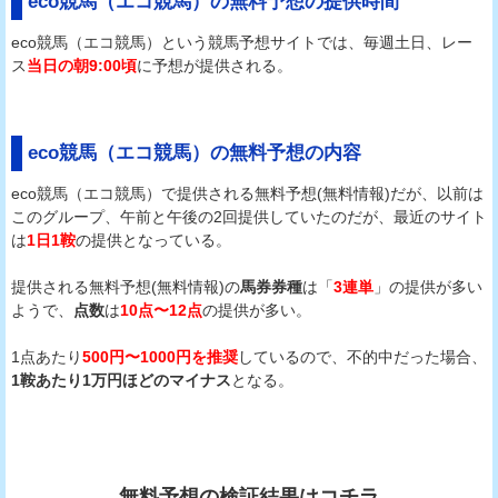
eco競馬（エコ競馬）の無料予想の提供時間
eco競馬（エコ競馬）という競馬予想サイトでは、毎週土日、レー
ス
当日の朝9:00頃
に予想が提供される。
eco競馬（エコ競馬）の無料予想の内容
eco競馬（エコ競馬）で提供される無料予想(無料情報)だが、以前は
このグループ、午前と午後の2回提供していたのだが、最近のサイト
は
1日1鞍
の提供となっている。
提供される無料予想(無料情報)の
馬券券種
は「
3連単
」の提供が多い
ようで、
点数
は
10点〜12点
の提供が多い。
1点あたり
500円〜1000円を推奨
しているので、不的中だった場合、
1鞍あたり1万円ほどのマイナス
となる。
無料予想の検証結果はコチラ