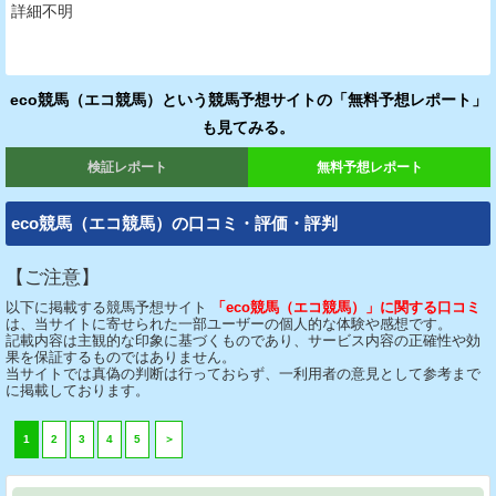
詳細不明
eco競馬（エコ競馬）という競馬予想サイトの「
無料予想レポート
」
も見てみる。
検証レポート
無料予想レポート
eco競馬（エコ競馬）の口コミ・評価・評判
【ご注意】
以下に掲載する競馬予想サイト
「eco競馬（エコ競馬）」に関する口コミ
は、当サイトに寄せられた一部ユーザーの個人的な体験や感想です。
記載内容は主観的な印象に基づくものであり、サービス内容の正確性や効
果を保証するものではありません。
当サイトでは真偽の判断は行っておらず、一利用者の意見として参考まで
に掲載しております。
1
2
3
4
5
＞