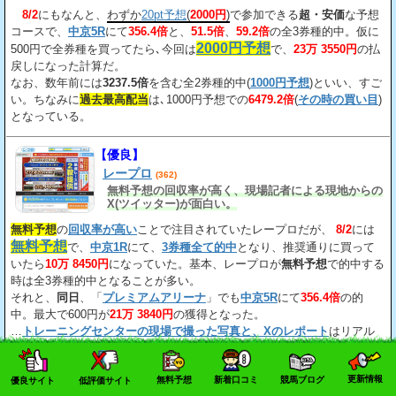
8/2
にもなんと、
わずか
20pt予想
(
2000円
)
で参加できる
超・安価
な予想
コースで、
中京5R
にて
356.4倍
と、
51.5倍
、
59.2倍
の全3券種的中。仮に
2000円予想
500円で全券種を買ってたら､今回は
で、
23万 3550円
の払
戻しになった計算だ。
なお、数年前には
3237.5倍
を含む全2券種的中(
1000円予想
)といい、すご
い。ちなみに
過去最高配当
は､1000円予想での
6479.2倍
(
その時の買い目
)
となっている。
【優良】
レープロ
(362)
無料予想の回収率が高く、現場記者による現地からの
X(ツイッター)が面白い。
無料予想
の
回収率が高い
ことで注目されていたレープロだが、
8/2
には
無料予想
で、
中京1R
にて、
3券種全て的中
となり、推奨通りに買って
いたら
10万 8450円
になっていた。基本、レープロが
無料予想
で的中する
時は全3券種的中となることが多い。
それと、
同日
、「
プレミアムアリーナ
」でも
中京5R
にて
356.4倍
の的
中。最大で600円が
21万 3840円
の獲得となった。
…
トレーニングセンターの現場で撮った写真と、Xのレポート
はリアル
タイムで公開。新聞には載らない
超生情報
が得られるということは、
本
当にトレセンに出入りしている証拠
でもあり、評価が高い！
更新情報
無料予想
新着口コミ
競馬ブログ
優良サイト
低評価サイト