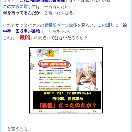
堂々と「
これが競馬情報の最高峰
」などと記載されている、
この文言に対して
は、一言言いたい。
何を言ってるんだか
。と言いたくなる。
それとサツタバケンの
登録前ページ全体
を見ると、
この辺り
に「
的
中率、回収率が最強！
」ともあるが、
最凶
これは「
」の間違いではないだろうか？
…と言うのも、