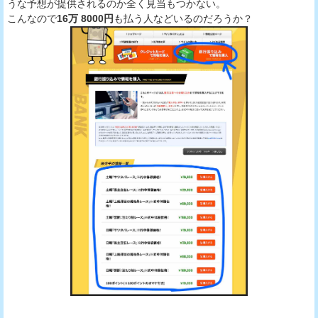
うな予想が提供されるのか全く見当もつかない。
こんなので
16万 8000円
も払う人などいるのだろうか？