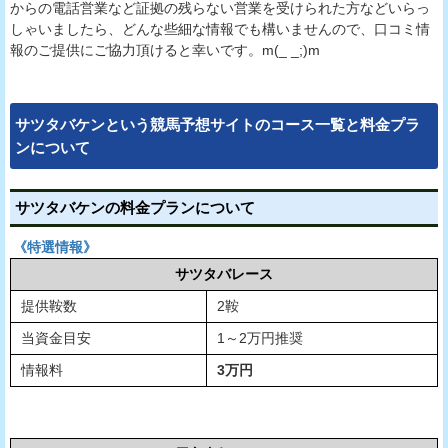
からの電話営業など証拠の残らない営業を受けられた方などいらっ
しゃいましたら、どんな些細な情報でも構いませんので、口コミ情
報のご提供にご協力頂けると幸いです。m(_ _;)m
サツタバケンという競馬予想サイトのコース一覧と料金プラ
ンについて
サツタバケンの料金プランについて
《特選情報》
サツタバレース
提供鞍数
2鞍
当資金目安
1～2万円推奨
情報料
3万円