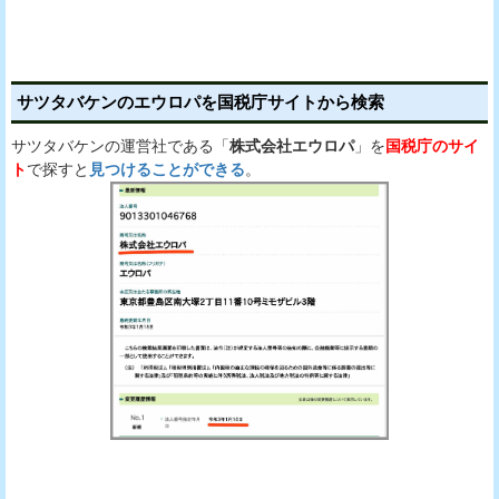
サツタバケンのエウロパを国税庁サイトから検索
サツタバケンの運営社である「
株式会社エウロパ
」を
国税庁のサイ
ト
で探すと
見つけることができる
。