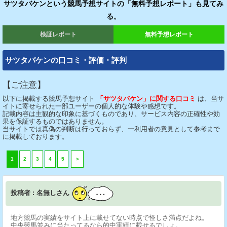
サツタバケンという競馬予想サイトの「
無料予想レポート
」も見てみ
る。
検証レポート
無料予想レポート
サツタバケンの口コミ・評価・評判
【ご注意】
以下に掲載する競馬予想サイト
「サツタバケン」に関する口コミ
は、当サ
イトに寄せられた一部ユーザーの個人的な体験や感想です。
記載内容は主観的な印象に基づくものであり、サービス内容の正確性や効
果を保証するものではありません。
当サイトでは真偽の判断は行っておらず、一利用者の意見として参考まで
に掲載しております。
1
2
3
4
5
＞
投稿者 : 名無しさん
地方競馬の実績をサイト上に載せてない時点で怪しさ満点だよね。
中央競馬並みに当たってるなら的中実績に載せるでしょ。