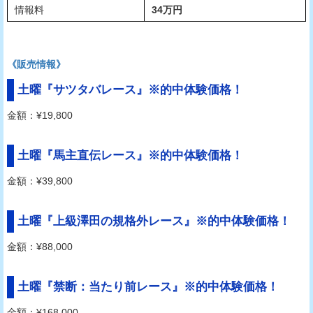
情報料
34万円
《販売情報》
土曜『サツタバレース』※的中体験価格！
金額：¥19,800
土曜『馬主直伝レース』※的中体験価格！
金額：¥39,800
土曜『上級澤田の規格外レース』※的中体験価格！
金額：¥88,000
土曜『禁断：当たり前レース』※的中体験価格！
金額：¥168,000