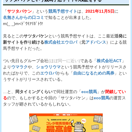
「
サツタバケン
」という
競馬予想サイト
は、
2021年11月5日
に
名無さんからの口コミ
で知ることが出来ました。
m(_ _)m<ﾄﾞｳﾓｱﾘｶﾞﾄｳ!
見るとこの
サツタバケン
という競馬予想サイトは、ここ最近
活発に
新サイトを作り続ける
株式会社エウロパ
（
元
アドバンス
）による競
馬予想サイトだった。
つい先日もグループ会社
(ほぼ同一に近い)
である「
株式会社ACT
」
より
ウマラク
や、
ショウリウマ
という競馬予想サイトがリリースさ
れたばかりで、この
エウロパ
からも「
自由になるための馬券
」とい
うサイトがリリースされている。
…と、
同タイミングくらい
で同社運営の「
eco競馬
」が
閉鎖してい
る
ので、もしかすると今回の「サツタバケン」は
eco競馬
の運営ス
タッフが廻されているかもしれない。