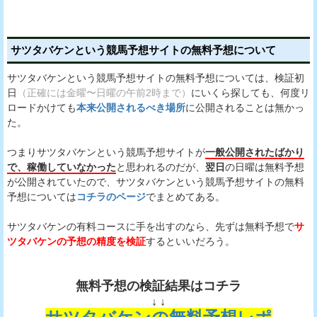
サツタバケンという競馬予想サイトの無料予想について
サツタバケンという競馬予想サイトの無料予想については、検証初
日
（正確には金曜〜日曜の午前2時まで）
にいくら探しても、何度リ
ロードかけても
本来公開されるべき場所
に公開されることは無かっ
た。
つまりサツタバケンという競馬予想サイトが
一般公開されたばかり
で、稼働していなかった
と思われるのだが、
翌日
の日曜は無料予想
が公開されていたので、サツタバケンという競馬予想サイトの無料
予想については
コチラのページ
でまとめてある。
サツタバケンの有料コースに手を出すのなら、先ずは無料予想で
サ
ツタバケンの予想の精度を検証
するといいだろう。
無料予想の検証結果はコチラ
↓ ↓