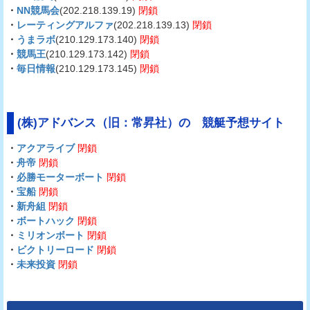
・
NN競馬会
(202.218.139.19)
閉鎖
・
レーティングアルファ
(202.218.139.13)
閉鎖
・
うまラボ
(210.129.173.140)
閉鎖
・
競馬王
(210.129.173.142)
閉鎖
・
毎日情報
(210.129.173.145)
閉鎖
(株)アドバンス（旧：常昇社）の 競艇予想サイト
・
アクアライブ
閉鎖
・
舟帝
閉鎖
・
必勝モーターボート
閉鎖
・
宝船
閉鎖
・
新舟組
閉鎖
・
ボートハック
閉鎖
・
ミリオンボート
閉鎖
・
ビクトリーロード
閉鎖
・
未来投資
閉鎖