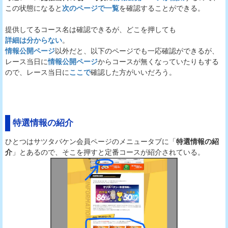
この状態になると
次のページで一覧
を確認することができる。
提供してるコース名は確認できるが、どこを押しても
詳細は分からない
。
情報公開ページ
以外だと、以下のページでも一応確認ができるが、
レース当日に
情報公開ページ
からコースが無くなっていたりもする
ので、レース当日に
ここで
確認した方がいいだろう。
特選情報の紹介
ひとつはサツタバケン会員ページのメニュータブに「
特選情報の紹
介
」とあるので、そこを押すと定番コースが紹介されている。