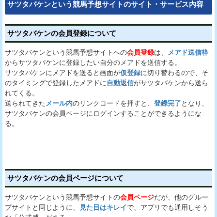
サツタバケンという競馬予想サイトのサイト・サービス内容
サツタバケンの会員登録について
サツタバケンという競馬予想サイトへの
会員登録
は、
メアド送信枠
からサツタバケンに登録したい自分のメアドを送信する。
サツタバケンにメアドを送ると画面が
仮登録
に切り替わるので、そ
のタイミングで登録したメアドに
自動返信
がサツタバケンから送ら
れてくる。
送られてきた
メール内
のリンクコードを押すと、
登録完了
となり、
サツタバケンの会員ページにログインすることができるようにな
る。
サツタバケンの会員ページについて
サツタバケンという競馬予想サイトの
会員ページ
だが、他のグルー
プサイトと同じように、
見た目はキレイ
で、アプリでも通用しそう