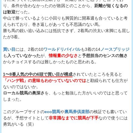
り、条件が合わなかったのが敗因とのことから、
距離が短くなるの
は歓迎
だった。
中山で勝っているように小回りも脚質的に開幕週も合っていると考
えられており、巻き返しがあっても不思議のない馬。
勝ち馬の鋭い追い込みには抵抗できず、2着馬の渋太い末脚にも屈し
たが3着。
買い目
には、2着の10
ワールドリバイバル
も3着の14
ノースブリッジ
も
入っていなかった
が、
情報量の少なさ
と
予想担当のセンスの無さ
からチョイスするのは難しかったものと思われる。
1〜8番人気の中の6頭で買い目が構成
されていたところを見ると
「ハンデ戦」の意味もわかっていないのでは
と勘繰られても仕方が
ないのではないか。
ローカル競馬の奥深さ
を、もっと勉強した方がいいのではと思って
しまった。
このグループサイトの
eco競馬
や
裏馬券倶楽部
の検証でも書いてい
るが、予想サイトとして
非常識なまでに競馬が下手
なので使うには
勇気がいる（笑）