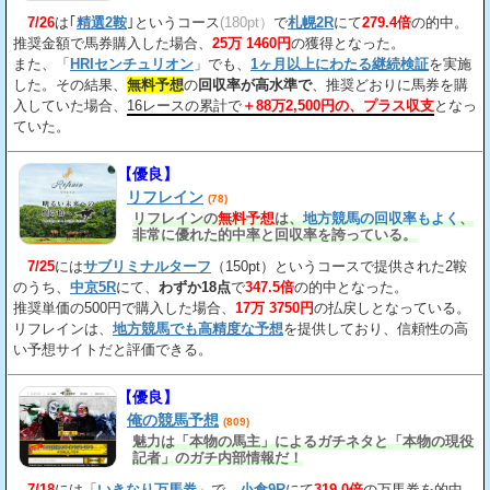
7/26
は｢
精選2鞍
｣というコース
(180pt）
で
札幌2R
にて
279.4倍
の的中。
推奨金額で馬券購入した場合、
25万 1460円
の獲得となった。
また、「
HRIセンチュリオン
」でも、
1ヶ月以上にわたる継続検証
を実施
した。その結果、
無料予想
の
回収率が高水準で
、推奨どおりに馬券を購
入していた場合、
16レースの累計で
＋88万2,500円の、プラス収支
となっ
ていた。
【優良】
リフレイン
(78)
リフレインの
無料予想
は、
地方競馬の回収率もよく
、
非常に優れた的中率と回収率を誇っている。
7/25
には
サブリミナルターフ
（150pt）というコースで提供された2鞍
のうち、
中京5R
にて、
わずか18点
で
347.5倍
の的中となった。
推奨単価の500円で購入した場合、
17万 3750円
の払戻しとなっている。
リフレインは、
地方競馬でも高精度な予想
を提供しており、信頼性の高
い予想サイトだと評価できる。
【優良】
俺の競馬予想
(809)
魅力は「本物の馬主」によるガチネタと「本物の現役
記者」のガチ内部情報だ！
7/18
には「
いきなり万馬券
」で、
小倉9R
にて
319.0倍
の万馬券を的中。