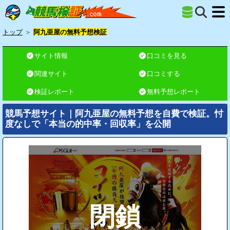
トップ
＞
阿九亜屋の無料予想検証
サイト情報
口コミを見る
関連サイト
口コミする
検証レポート
無料予想レポート
競馬予想サイト｜阿九亜屋の無料予想を自費で検証。忖
度なしで「本当の的中率・回収率」を公開
閉鎖