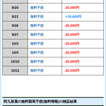
9/20
無料予想
-20,000円
9/21
無料予想
＋55,600円
9/26
無料予想
-20,000円
9/27
無料予想
-20,000円
10/3
無料予想
-20,000円
10/4
無料予想
-20,000円
10/10
無料予想
-20,000円
10/11
無料予想
-20,000円
阿九亜屋の無料競馬予想(無料情報)の検証結果