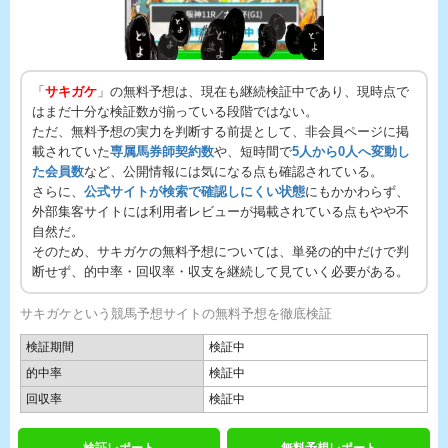
「
サキガケ
」の無料予想は、現在も継続検証中であり、現時点で
はまだ十分な検証数が揃っている段階ではない。
ただ、無料予想の実力を判断する前提として、非会員ページに掲
載されていた
専属馬券師契約数
や、短時間で
5人から0人へ変動し
た会員数
など、公開情報には気になる点も確認されている。
さらに、
公式サイトが検索で確認しにくい状態
にもかかわらず、
外部集客サイトには利用者レビューが掲載されている点もやや不
自然だ。
そのため、サキガケの無料予想については、単発の的中だけで判
断せず、的中率・回収率・収支を継続して見ていく必要がある。
サキガケという競馬予想サイトの無料予想を徹底検証
検証期間
検証中
的中率
検証中
回収率
検証中
検証レポート
無料予想レポート