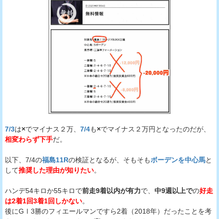
7/3
は
×
でマイナス２万、
7/4
も
×
でマイナス２万円となったのだが、
相変わらず下手
だ。
以下、7/4の
福島11R
の検証となるが、そもそも
ボーデンを中心馬
と
して
推奨した理由が知りたい
。
ハンデ54キロか55キロで
前走9着以内が有力
で、
中9週以上で
の
好走
は2着1回3着1回しかない
。
後にGⅠ3勝のフィエールマンですら2着（2018年）だったことを考