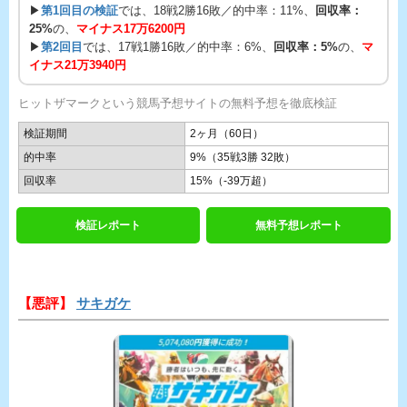
▶︎
第1回目の検証
では、18戦2勝16敗／的中率：11%、
回収率：
25%
の、
マイナス17万6200円
▶︎
第2回目
では、17戦1勝16敗／的中率：6%、
回収率：5%
の、
マ
イナス21万3940円
ヒットザマークという競馬予想サイトの無料予想を徹底検証
検証期間
2ヶ月（60日）
的中率
9%（35戦3勝 32敗）
回収率
15%（-39万超）
検証レポート
無料予想レポート
【悪評】
サキガケ