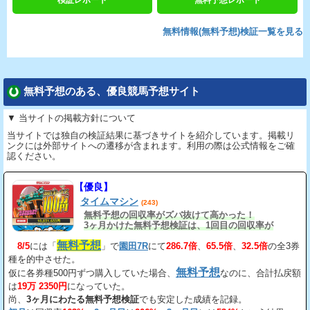
無料情報(無料予想)検証一覧を見る
無料予想のある、優良競馬予想サイト
▼ 当サイトの掲載方針について
当サイトでは独自の検証結果に基づきサイトを紹介しています。掲載リ
ンクには外部サイトへの遷移が含まれます。利用の際は公式情報をご確
認ください。
【優良】
タイムマシン
(243)
無料予想の回収率がズバ抜けて高かった！
3ヶ月かけた無料予想検証は、1回目の回収率が
163%、2回目が206%、3回目が534%だ。
無料予想
8/5
には「
」で
園田7R
にて
286.7倍
、
65.5倍
、
32.5倍
の全3券
種を的中させた。
無料予想
仮に各券種500円ずつ購入していた場合、
なのに、合計払戻額
は
19万 2350円
になっていた。
尚、
3ヶ月にわたる無料予想検証
でも安定した成績を記録。