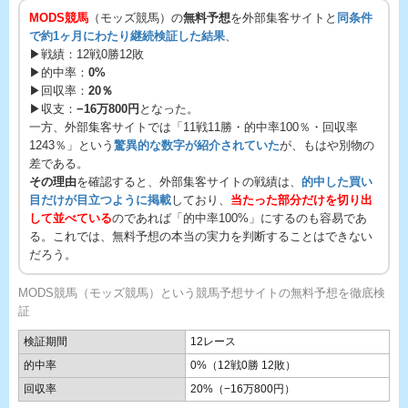
MODS競馬
（モッズ競馬）の
無料予想
を外部集客サイトと
同条件
で約1ヶ月にわたり継続検証した結果
、
▶︎戦績：12戦0勝12敗
▶︎的中率：
0%
▶︎回収率：
20％
▶︎収支：
−16万800円
となった。
一方、外部集客サイトでは「11戦11勝・的中率100％・回収率
1243％」という
驚異的な数字が紹介されていた
が、もはや別物の
差である。
その理由
を確認すると、外部集客サイトの戦績は、
的中した買い
目だけが目立つように掲載
しており、
当たった部分だけを切り出
して並べている
のであれば「的中率100%」にするのも容易であ
る。これでは、無料予想の本当の実力を判断することはできない
だろう。
MODS競馬（モッズ競馬）という競馬予想サイトの無料予想を徹底検
証
検証期間
12レース
的中率
0%（12戦0勝 12敗）
回収率
20%（−16万800円）