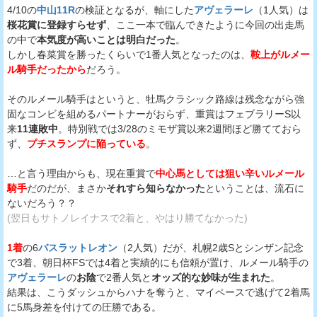
4/10の
中山11R
の検証となるが、軸にした
アヴェラーレ
（1人気）は
桜花賞に登録すらせず
、ここ一本で臨んできたように今回の出走馬
の中で
本気度が高いことは明白だった
。
しかし春菜賞を勝ったくらいで1番人気となったのは、
鞍上がルメー
ル騎手だったから
だろう。
そのルメール騎手はというと、牡馬クラシック路線は残念ながら強
固なコンビを組めるパートナーがおらず、重賞はフェブラリーS以
来
11連敗中
。特別戦では3/28のミモザ賞以来2週間ほど勝てておら
ず、
プチスランプに陥っている
。
…と言う理由からも、現在重賞で
中心馬としては狙い辛いルメール
騎手
だのだが、まさか
それすら知らなかった
ということは、流石に
ないだろう？？
(翌日もサトノレイナスで2着と、やはり勝てなかった)
1着
の6
バスラットレオン
（2人気）だが、札幌2歳Sとシンザン記念
で3着、朝日杯FSでは4着と実績的にも信頼が置け、ルメール騎手の
アヴェラーレ
の
お陰
で2番人気と
オッズ的な妙味が生まれた
。
結果は、こうダッシュからハナを奪うと、マイペースで逃げて2着馬
に5馬身差を付けての圧勝である。