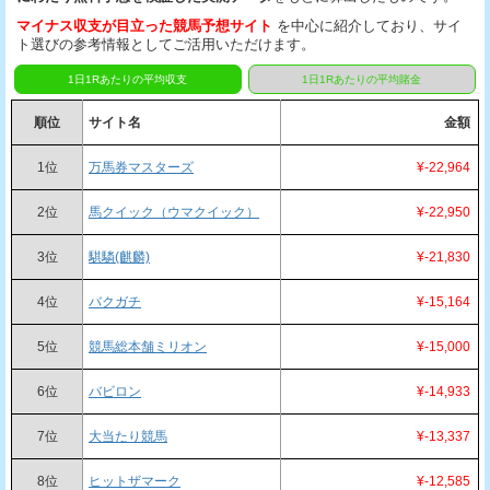
マイナス収支が目立った競馬予想サイト
を中心に紹介しており、サイ
ト選びの参考情報としてご活用いただけます。
1日1Rあたりの平均収支
1日1Rあたりの平均賭金
順位
サイト名
金額
1位
万馬券マスターズ
¥-22,964
2位
馬クイック（ウマクイック）
¥-22,950
3位
騏驎(麒麟)
¥-21,830
4位
バクガチ
¥-15,164
5位
競馬総本舗ミリオン
¥-15,000
6位
バビロン
¥-14,933
7位
大当たり競馬
¥-13,337
8位
ヒットザマーク
¥-12,585