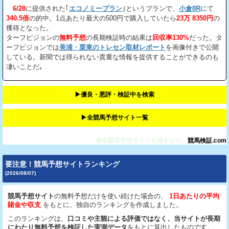
6/28
に提供された｢
エコノミープラン
｣というプランで、
小倉8R
にて
340.5倍
の的中。1点あたり最大の500円で購入していたら
23万 8350円
の
獲得となった。
ターフビジョンの
無料予想
の長期検証時の結果は
回収率130%
だった。タ
ーフビジョンでは
美浦・栗東のトレセン取材レポート
を画像付きで公開
している。新聞では得られない貴重な情報を提供することができるのも
凄いことだ｡
▶︎優良・悪評・検証中を検索
▶︎全競馬予想サイト一覧
優良競馬予想サイトを探すなら、
競馬検証.com
要注意！競馬予想サイトランキング
(2026/08/07)
競馬予想サイト
の無料予想だけを使い続けた場合の、
1日あたりの平均
賭金や収支
をもとに、独自のランキングを作成しました。
このランキングは、
口コミや主観による評価ではなく、当サイトが長期
にわたり無料予想を検証した実測データ
をもとに算出したものです。