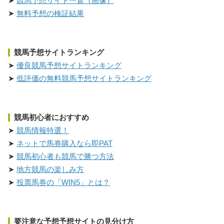
競馬予想サイト一覧（画像）
無料予想の検証結果
競馬予想サイトランキング
優良競馬予想サイトランキング
低評価の無料競馬予想サイトランキング
競馬初心者におすすめ
競馬情報特選！
ネットで馬券購入なら即PAT
競馬初心者も競馬で勝つ方法
地方競馬の楽しみ方
投票馬券の「WIN5」とは？
要注意な予想予想サイトの見分け方