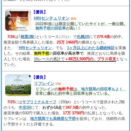
【抜き打ち検証】
縁
【優良】
【最新・競馬サイト】
トリプルS
HRIセンチュリオン
(65)
2022年頃には限定公開していたサイトが、一般公開。
【抜き打ち検証】
カチウマの定理
無料予想の回収率
が高い！
7/26
は｢
精選2鞍
｣というコース
(180pt）
で
札幌2R
にて
279.4倍
の的中。
【抜き打ち検証】
本命
推奨金額で馬券購入した場合、
25万 1460円
の獲得となった。
また、「
HRIセンチュリオン
」でも、
1ヶ月以上にわたる継続検証
を実施
【無料予想検証結果】
みどりの的中らんど
した。その結果、
無料予想
の
回収率が高水準で
、推奨どおりに馬券を購
入していた場合、
16レースの累計で
＋88万2,500円の、プラス収支
となっ
【無料予想検証結果】
競馬クイーン
ていた。
【抜き打ち検証】
リスタート
【優良】
【最新・競馬サイト】
ラクショープラス（ラクショーPLUS）
リフレイン
(78)
リフレインの
無料予想
は、
地方競馬の回収率もよく
、
【最新・競馬サイト】
裏モノ競馬
非常に優れた的中率と回収率を誇っている。
【最新・競馬サイト】
競馬ジャックポット（Jackpot）
7/25
には
サブリミナルターフ
（150pt）というコースで提供された2鞍
のうち、
中京5R
にて、
わずか18点
で
347.5倍
の的中となった。
【無料予想検証結果】
本命
推奨単価の500円で購入した場合、
17万 3750円
の払戻しとなっている。
リフレインは、
地方競馬でも高精度な予想
を提供しており、信頼性の高
【抜き打ち検証】
縁
い予想サイトだと評価できる。