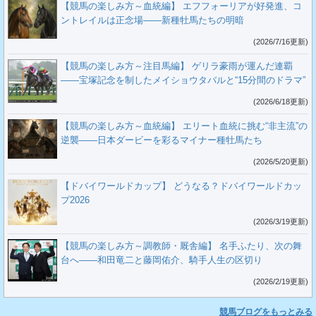
【競馬の楽しみ方～血統編】 エフフォーリアが好発進、コ
【抜き打ち検証】
バツグン
ントレイルは正念場――新種牡馬たちの明暗
【抜き打ち検証】
うまピカ
(2026/7/16更新)
【最新・競馬サイト】
ニジュウマル
【競馬の楽しみ方～注目馬編】 ゲリラ豪雨が運んだ連覇
――宝塚記念を制したメイショウタバルと“15分間のドラマ”
【最新・競馬サイト】
R32
(2026/6/18更新)
【記事更新】
競馬リベンジャーズ（グループサイトを新たに発見）
【競馬の楽しみ方～血統編】 エリート血統に挑む“非主流”の
【抜き打ち検証】
スゴ腕
逆襲――日本ダービーを彩るマイナー種牡馬たち
(2026/5/20更新)
【最新・競馬サイト】
競馬リベンジャーズ
【ドバイワールドカップ】 どうなる？ドバイワールドカッ
【最新・競馬サイト】
本命
プ2026
【抜き打ち検証】
テキカク
(2026/3/19更新)
【抜き打ち検証】
ラクショー
【競馬の楽しみ方～調教師・厩舎編】 名手ふたり、次の舞
台へ――和田竜二と藤岡佑介、騎手人生の区切り
【最新・競馬サイト】
ディギン競馬(diggin keiba)
(2026/2/19更新)
【抜き打ち検証】
穴馬党
競馬ブログをもっとみる