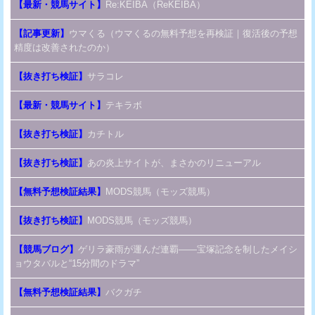
【最新・競馬サイト】
Re:KEIBA（ReKEIBA）
【無料予想検証結果】
超すごい競馬
【記事更新】
ウマくる（ウマくるの無料予想を再検証｜復活後の予想
精度は改善されたのか）
【記事更新】
カチトル（カチトルの無料予想は提供内容が変わってい
た）
【抜き打ち検証】
サラコレ
【最新・競馬サイト】
うまトリ
【最新・競馬サイト】
テキラボ
【抜き打ち検証】
ラクショープラス
【抜き打ち検証】
カチトル
【抜き打ち検証】
カチトル
【最新・競馬サイト】
バクガチ
【抜き打ち検証】
あの炎上サイトが、まさかのリニューアル
【抜き打ち検証】
モギトル
【無料予想検証結果】
MODS競馬（モッズ競馬）
【競馬ブログ】
エリート血統に挑む“非主流”の逆襲――日本ダービーを彩
【抜き打ち検証】
MODS競馬（モッズ競馬）
るマイナー種牡馬たち
【抜き打ち検証】
カチトル
【競馬ブログ】
ゲリラ豪雨が運んだ連覇――宝塚記念を制したメイシ
ョウタバルと“15分間のドラマ”
【最新・競馬サイト】
カチトル
【無料予想検証結果】
バクガチ
【最新・競馬サイト】
MODS競馬（モッズ競馬）