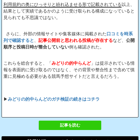
利用規約の奥にひっそりと紛れ込ませる形で記載されている
以上、
結果として実績であるかのように受け取られる構成になっていると
見られても不思議ではない。
さらに、外部の情報サイトや集客媒体に掲載された
口コミを時系
列で確認すると
、
記事公開前と思われる投稿が存在する
など、
公開
順序と投稿日時が整合していない
例も確認された。
これらを総合すると、「
みどりの的中らんど
」は提示されている情
報を表面的に受け取るのではなく、その背景や整合性まで含めて慎
重に見極める必要がある競馬予想サイトだと言えるだろう。
▶︎
みどりの的中らんどのガチ検証の続きはコチラ
記事を読む