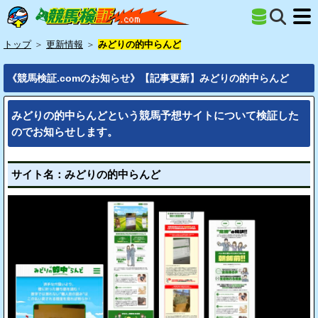
トップ
＞
更新情報
＞
みどりの的中らんど
《競馬検証.comのお知らせ》【記事更新】みどりの的中らんど
みどりの的中らんどという競馬予想サイトについて検証した
のでお知らせします。
サイト名：みどりの的中らんど