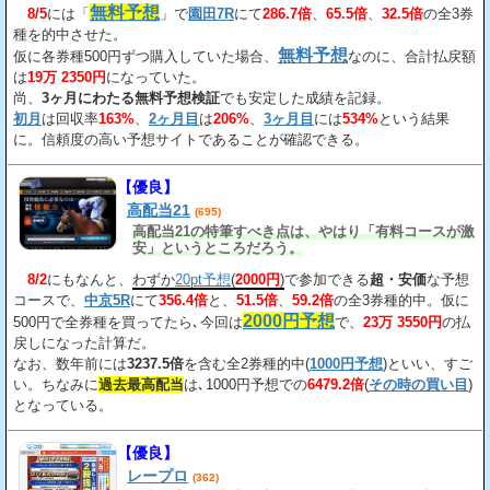
無料予想
8/5
には「
」で
園田7R
にて
286.7倍
、
65.5倍
、
32.5倍
の全3券
【最新・競馬サイト】
ウマキン
種を的中させた。
無料予想
仮に各券種500円ずつ購入していた場合、
なのに、合計払戻額
【抜き打ち検証】
ラクショープラス
は
19万 2350円
になっていた。
尚、
3ヶ月にわたる無料予想検証
でも安定した成績を記録。
【最新・競馬サイト】
勝馬サプライズウルトラ（ULTRA）
初月
は回収率
163%
、
2ヶ月目
は
206%
、
3ヶ月目
には
534%
という結果
に。信頼度の高い予想サイトであることが確認できる。
【無料予想検証結果】
スーパーマンバケン
【抜き打ち検証】
スーパーマンバケン
【優良】
高配当21
(695)
【抜き打ち検証】
縁
高配当21の特筆すべき点は、やはり「有料コースが激
安」というところだろう。
【競馬ブログ】
どうなる？ドバイワールドカップ2026
8/2
にもなんと、
わずか
20pt予想
(
2000円
)
で参加できる
超・安価
な予想
コースで、
中京5R
にて
356.4倍
と、
51.5倍
、
59.2倍
の全3券種的中。仮に
【無料予想検証結果】
裏モノ競馬
2000円予想
500円で全券種を買ってたら､今回は
で、
23万 3550円
の払
【抜き打ち検証】
裏モノ競馬
戻しになった計算だ。
なお、数年前には
3237.5倍
を含む全2券種的中(
1000円予想
)といい、すご
【抜き打ち検証】
トリプルSSS（トリプルエス）
い。ちなみに
過去最高配当
は､1000円予想での
6479.2倍
(
その時の買い目
)
となっている。
【無料予想検証結果】
うまジェネ
【優良】
【抜き打ち検証】
競馬レッドライナー
レープロ
(362)