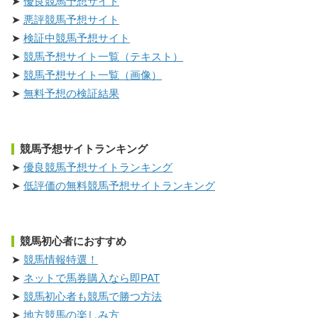
【最新・競馬サイト】
万馬券EXPO
優良競馬予想サイト
悪評競馬予想サイト
【抜き打ち検証】
競馬ジャンボ
検証中競馬予想サイト
【最新・競馬サイト】
スゴ腕
競馬予想サイト一覧（テキスト）
競馬予想サイト一覧（画像）
【抜き打ち検証】
大当たり競馬
無料予想の検証結果
【抜き打ち検証】
社長競馬
【無料予想検証結果】
HRIセンチュリオン
競馬予想サイトランキング
【抜き打ち検証】
ウマぎゃる
優良競馬予想サイトランキング
【競馬ブログ】
ポエティックフレア産駒に注目集まるも、立ちはだか
低評価の無料競馬予想サイトランキング
る“受胎率3割”の壁
【無料予想検証結果】
逆転の週末
競馬初心者におすすめ
【無料予想検証結果】
バツグン
競馬情報特選！
【記事更新】
逆転の週末（逆転の週末の「フィクション宣言」を徹底検
証）
ネットで馬券購入なら即PAT
競馬初心者も競馬で勝つ方法
【抜き打ち検証】
ONE
地方競馬の楽しみ方