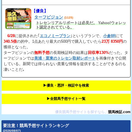
【抜き打ち検証】
ニジュウマル
【優良】
【最新・競馬サイト】
カチウマの定理
ターフビジョン
(1125)
トレセンリアルリポートは必見だ。 Yahoo!ウォレッ
【最新・競馬サイト】
うま遊勝
ト認定されてている。
6/28
に提供された｢
エコノミープラン
｣というプランで、
小倉8R
にて
【抜き打ち検証】
リスタート
340.5倍
の的中。1点あたり最大の500円で購入していたら
23万 8350円
の
獲得となった。
【最新・競馬サイト】
新しい競馬のカタチ
ターフビジョンの
無料予想
の長期検証時の結果は
回収率130%
だった。タ
ーフビジョンでは
美浦・栗東のトレセン取材レポート
を画像付きで公開
【最新・競馬サイト】
OMAKASE
している。新聞では得られない貴重な情報を提供することができるのも
凄いことだ｡
【無料予想検証結果】
リスタート
【最新・競馬サイト】
ウマドラ
▶︎優良・悪評・検証中を検索
【抜き打ち検証】
うまピカ
▶︎全競馬予想サイト一覧
【最新・競馬サイト】
縁
【無料予想検証結果】
競馬タイム
優良競馬予想サイトを探すなら、
競馬検証.com
【抜き打ち検証】
競馬タイム
要注意！競馬予想サイトランキング
(2026/08/07)