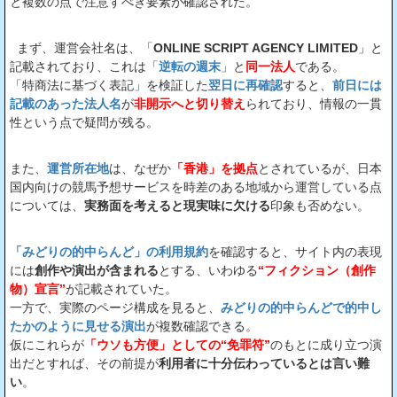
と複数の点で注意すべき要素が確認された。
まず、運営会社名は、「
ONLINE SCRIPT AGENCY LIMITED
」と
記載されており、これは「
逆転の週末
」と
同一法人
である。
「特商法に基づく表記」を検証した
翌日に再確認
すると、
前日には
記載のあった法人名
が
非開示へと切り替え
られており、情報の一貫
性という点で疑問が残る。
また、
運営所在地
は、なぜか
「香港」を拠点
とされているが、日本
国内向けの競馬予想サービスを時差のある地域から運営している点
については、
実務面を考えると現実味に欠ける
印象も否めない。
「みどりの的中らんど」の利用規約
を確認すると、サイト内の表現
には
創作や演出が含まれる
とする、いわゆる
“フィクション（創作
物）宣言”
が記載されていた。
一方で、実際のページ構成を見ると、
みどりの的中らんどで的中し
たかのように見せる演出
が複数確認できる。
仮にこれらが
「ウソも方便」としての“免罪符”
のもとに成り立つ演
出だとすれば、その前提が
利用者に十分伝わっているとは言い難
い
。