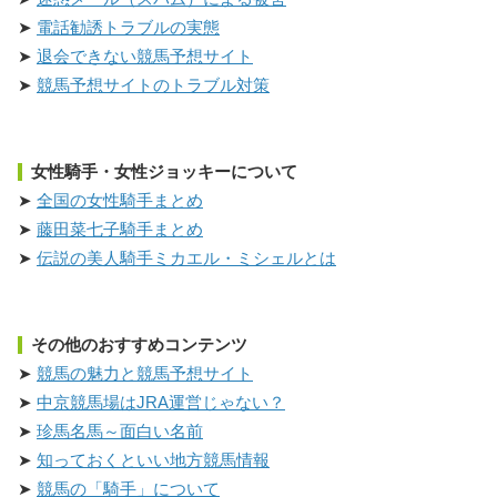
【無料予想検証結果】
社長KEIBA（社長競馬）
電話勧誘トラブルの実態
【最新・競馬サイト】
天才！穴馬党
退会できない競馬予想サイト
競馬予想サイトのトラブル対策
【記事更新】
ツカメル（カチケンと同じ振込先だった）
【抜き打ち検証】
うまこみゅ
【最新・競馬サイト】
クラフトマンズ
女性騎手・女性ジョッキーについて
全国の女性騎手まとめ
【競馬ブログ】
コントレイル産駒ついに始動！2歳戦で注目すべき馬体・
気性・仕上がりの傾向とは
藤田菜七子騎手まとめ
伝説の美人騎手ミカエル・ミシェルとは
【記事更新】
逆転の週末（不自然な検証時期と公開タイミングに注意）
【抜き打ち検証】
スター競馬
【最新・競馬サイト】
ツカメル
その他のおすすめコンテンツ
競馬の魅力と競馬予想サイト
【無料予想検証結果】
えーあいNEO
中京競馬場はJRA運営じゃない？
【抜き打ち検証】
スター競馬
珍馬名馬～面白い名前
知っておくといい地方競馬情報
【競馬ブログ】
最年少GⅠ記録に挑む吉村誠之助騎手
競馬の「騎手」について