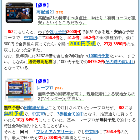
【抜き打ち検証】
スーパーマンバケン
【優良】
高配当21
(695)
【抜き打ち検証】
縁
高配当21の特筆すべき点は、やはり「有料コースが激
安」というところだろう。
【競馬ブログ】
どうなる？ドバイワールドカップ2026
8/2
にもなんと、
わずか
20pt予想
(
2000円
)
で参加できる
超・安価
な予想
コースで、
中京5R
にて
356.4倍
と、
51.5倍
、
59.2倍
の全3券種的中。仮に
【無料予想検証結果】
裏モノ競馬
2000円予想
500円で全券種を買ってたら､今回は
で、
23万 3550円
の払
【抜き打ち検証】
裏モノ競馬
戻しになった計算だ。
なお、数年前には
3237.5倍
を含む全2券種的中(
1000円予想
)といい、すご
【抜き打ち検証】
トリプルSSS（トリプルエス）
い。ちなみに
過去最高配当
は､1000円予想での
6479.2倍
(
その時の買い目
)
となっている。
【無料予想検証結果】
うまジェネ
【優良】
【抜き打ち検証】
競馬レッドライナー
レープロ
(362)
無料予想の回収率が高く、現場記者による現地からの
【無料予想検証結果】
ラクショープラス
X(ツイッター)が面白い。
【記事更新】
ラクショープラスの振込先口座名義が「オリオン」から
無料予想
の
回収率が高い
ことで注目されていたレープロだが、
8/2
には
「テリアミント」に変更
無料予想
で、
中京1R
にて、
3券種全て的中
となり、推奨通りに買って
いたら
10万 8450円
になっていた。基本、レープロが
無料予想
で的中する
【抜き打ち検証】
トリプルSSS（トリプルエス）
時は全3券種的中となることが多い。
それと、
同日
、「
プレミアムアリーナ
」でも
中京5R
にて
356.4倍
の的
【最新・競馬サイト】
うまジェネ
中。最大で600円が
21万 3840円
の獲得となった。