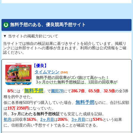
【記事更新】
すごい競馬の再検証｜2013年当時の検証と現在の動向を整
理
【抜き打ち検証】
競馬レッドライナー
無料予想のある、優良競馬予想サイト
【最新・競馬サイト】
超すごい競馬
▼ 当サイトの掲載方針について
【記事更新】
サキガケの口コミは実態と一致するのか？会員数との乖離
を検証
当サイトでは独自の検証結果に基づきサイトを紹介しています。掲載リ
ンクには外部サイトへの遷移が含まれます。利用の際は公式情報をご確
【無料予想検証結果】
競馬レッドライナー
認ください。
【抜き打ち検証】
キリフダ
【優良】
タイムマシン
(244)
【最新・競馬サイト】
サキガケ
無料予想の回収率がズバ抜けて高かった！
3ヶ月かけた無料予想検証は、1回目の回収率が
【無料予想検証結果】
モギトル
163%、2回目が206%、3回目が534%だ。
無料予想
8/5
には「
」で
園田7R
にて
286.7倍
、
65.5倍
、
32.5倍
の全3券
【最新・競馬サイト】
ウマキン
種を的中させた。
無料予想
仮に各券種500円ずつ購入していた場合、
なのに、合計払戻額
【抜き打ち検証】
ラクショープラス
は
19万 2350円
になっていた。
尚、
3ヶ月にわたる無料予想検証
でも安定した成績を記録。
【最新・競馬サイト】
勝馬サプライズウルトラ（ULTRA）
初月
は回収率
163%
、
2ヶ月目
は
206%
、
3ヶ月目
には
534%
という結果
に。信頼度の高い予想サイトであることが確認できる。
【無料予想検証結果】
スーパーマンバケン