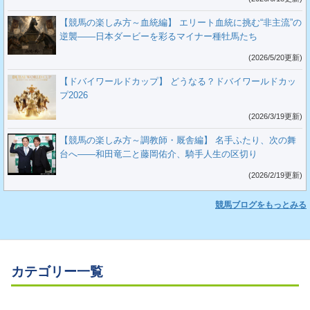
【記事更新】
競馬リベンジャーズ（グループサイトを新たに発見）
【競馬の楽しみ方～血統編】 エリート血統に挑む“非主流”の
【抜き打ち検証】
スゴ腕
逆襲――日本ダービーを彩るマイナー種牡馬たち
(2026/5/20更新)
【最新・競馬サイト】
競馬リベンジャーズ
【ドバイワールドカップ】 どうなる？ドバイワールドカッ
【最新・競馬サイト】
本命
プ2026
【抜き打ち検証】
テキカク
(2026/3/19更新)
【抜き打ち検証】
ラクショー
【競馬の楽しみ方～調教師・厩舎編】 名手ふたり、次の舞
台へ――和田竜二と藤岡佑介、騎手人生の区切り
【最新・競馬サイト】
ディギン競馬(diggin keiba)
(2026/2/19更新)
【抜き打ち検証】
穴馬党
競馬ブログをもっとみる
【最新・競馬サイト】
うまピカ
【競馬ブログ】
猛暑が直撃する夏競馬と環境整備の課題
【抜き打ち検証】
バツグン
カテゴリー一覧
【無料予想検証結果】
スゴ腕
【抜き打ち検証】
スゴ腕