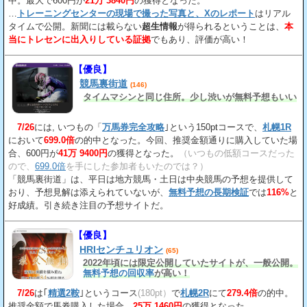
中。最大で600円が
21万 3840円
の獲得となった。
…
トレーニングセンターの現場で撮った写真と、Xのレポート
はリアル
【無料予想検証結果】
トリプルSSS（トリプルエス）
タイムで公開。新聞には載らない
超生情報
が得られるということは、
本
【無料予想検証結果】
OMAKASE
当にトレセンに出入りしている証拠
でもあり、評価が高い！
【抜き打ち検証】
ウマドラ
【優良】
競馬裏街道
(146)
【競馬ブログ】
名手ふたり、次の舞台へ――和田竜二と藤岡佑介、騎手
タイムマシンと同じ住所。少し渋いが無料予想もいい
人生の区切り
【最新・競馬サイト】
モギトル
7/26
には, いつもの「
万馬券完全攻略
｣という150ptコースで、
札幌1R
において
699.0倍
の的中となった。今回、推奨金額通りに購入していた場
【最新・競馬サイト】
競馬レッドライナー
合、600円が
41万 9400円
の獲得となった。
（いつもの低額コースだった
ので、
699.0倍
を手にした参加者もいたのでは？）
【抜き打ち検証】
競馬クイーン
「競馬裏街道」は、平日は地方競馬・土日は中央競馬の予想を提供して
おり、予想見解は添えられていないが、
無料予想の長期検証
では
116%
と
【無料予想検証結果】
ウマドラ
好成績。引き続き注目の予想サイトだ。
【抜き打ち検証】
縁
【優良】
【最新・競馬サイト】
トリプルS
HRIセンチュリオン
(65)
2022年頃には限定公開していたサイトが、一般公開。
【抜き打ち検証】
カチウマの定理
無料予想の回収率
が高い！
7/26
は｢
精選2鞍
｣というコース
(180pt）
で
札幌2R
にて
279.4倍
の的中。
【抜き打ち検証】
本命
推奨金額で馬券購入した場合、
25万 1460円
の獲得となった。