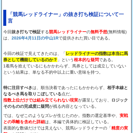
「競馬レッドライナー」の抜き打ち検証について一
言
今回
抜き打ちで検証
する
競馬レッドライナー
の
無料予想
(無料情報)
は、
2026年4月11日の中山1R
で提供された買い目である。
今回の検証で見えてきたのは、「
レッドライナーの指数は本当に馬
券として機能しているのか？
」という
根本的な疑問
である。
1着馬を拾えているにもかかわらず、馬券としては成立していない
という結果は、単なる不的中以上に重い意味を持つ。
特に注目すべき
は、順当決着であったにもかかわらず、
相手本線と
なるべき馬を取りこぼしている
点だ。
指数上位だけでは組み立てられない現実
が露呈しており、
ロジック
そのものの完成度に疑問
が残る内容となっている。
では、なぜこのようなズレが生じたのか。指数の選定基準や、
実戦
との乖離を含めた詳細
は、本編で具体的に検証している。
表面的な数値だけでは見えない、競馬レッドライナーの「
精度の実