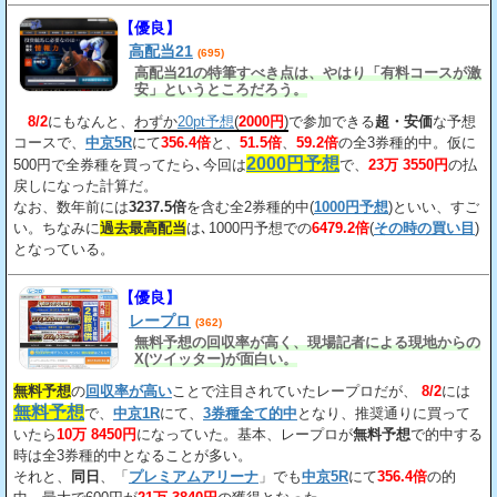
【抜き打ち検証】
スーパーマンバケン
【優良】
高配当21
(695)
【抜き打ち検証】
縁
高配当21の特筆すべき点は、やはり「有料コースが激
安」というところだろう。
【競馬ブログ】
どうなる？ドバイワールドカップ2026
8/2
にもなんと、
わずか
20pt予想
(
2000円
)
で参加できる
超・安価
な予想
コースで、
中京5R
にて
356.4倍
と、
51.5倍
、
59.2倍
の全3券種的中。仮に
【無料予想検証結果】
裏モノ競馬
2000円予想
500円で全券種を買ってたら､今回は
で、
23万 3550円
の払
【抜き打ち検証】
裏モノ競馬
戻しになった計算だ。
なお、数年前には
3237.5倍
を含む全2券種的中(
1000円予想
)といい、すご
【抜き打ち検証】
トリプルSSS（トリプルエス）
い。ちなみに
過去最高配当
は､1000円予想での
6479.2倍
(
その時の買い目
)
となっている。
【無料予想検証結果】
うまジェネ
【優良】
【抜き打ち検証】
競馬レッドライナー
レープロ
(362)
無料予想の回収率が高く、現場記者による現地からの
【無料予想検証結果】
ラクショープラス
X(ツイッター)が面白い。
【記事更新】
ラクショープラスの振込先口座名義が「オリオン」から
無料予想
の
回収率が高い
ことで注目されていたレープロだが、
8/2
には
「テリアミント」に変更
無料予想
で、
中京1R
にて、
3券種全て的中
となり、推奨通りに買って
いたら
10万 8450円
になっていた。基本、レープロが
無料予想
で的中する
【抜き打ち検証】
トリプルSSS（トリプルエス）
時は全3券種的中となることが多い。
それと、
同日
、「
プレミアムアリーナ
」でも
中京5R
にて
356.4倍
の的
【最新・競馬サイト】
うまジェネ