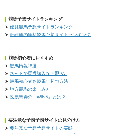
【無料予想検証結果】
HRIセンチュリオン
競馬予想サイトランキング
【抜き打ち検証】
ウマぎゃる
優良競馬予想サイトランキング
【競馬ブログ】
ポエティックフレア産駒に注目集まるも、立ちはだか
低評価の無料競馬予想サイトランキング
る“受胎率3割”の壁
【無料予想検証結果】
逆転の週末
競馬初心者におすすめ
【無料予想検証結果】
バツグン
競馬情報特選！
【記事更新】
逆転の週末（逆転の週末の「フィクション宣言」を徹底検
証）
ネットで馬券購入なら即PAT
競馬初心者も競馬で勝つ方法
【抜き打ち検証】
ONE
地方競馬の楽しみ方
【抜き打ち検証】
バツグン
投票馬券の「WIN5」とは？
【無料予想検証結果】
ツカメル
【最新・競馬サイト】
バツグン
要注意な予想予想サイトの見分け方
【抜き打ち検証】
ウマ１グランプリ
要注意な予想予想サイトの実態