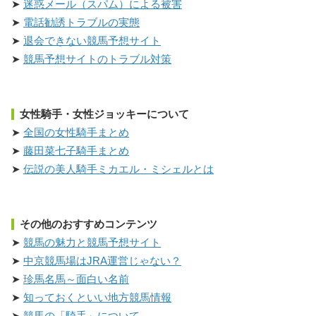
迷惑メール（スパム）による被害
【無料予想検証結果】
社長KEIBA（社長競馬）
電話勧誘トラブルの実態
【最新・競馬サイト】
天才！穴馬党
退会できない競馬予想サイト
競馬予想サイトのトラブル対策
【記事更新】
ツカメル（カチケンと同じ振込先だった）
【抜き打ち検証】
うまこみゅ
【最新・競馬サイト】
クラフトマンズ
女性騎手・女性ジョッキーについて
全国の女性騎手まとめ
【競馬ブログ】
コントレイル産駒ついに始動！2歳戦で注目すべき馬体・
気性・仕上がりの傾向とは
藤田菜七子騎手まとめ
伝説の美人騎手ミカエル・ミシェルとは
【記事更新】
逆転の週末（不自然な検証時期と公開タイミングに注意）
【抜き打ち検証】
スター競馬
【最新・競馬サイト】
ツカメル
その他のおすすめコンテンツ
競馬の魅力と競馬予想サイト
【無料予想検証結果】
えーあいNEO
中京競馬場はJRA運営じゃない？
【抜き打ち検証】
スター競馬
珍馬名馬～面白い名前
知っておくといい地方競馬情報
【競馬ブログ】
最年少GⅠ記録に挑む吉村誠之助騎手
競馬の「騎手」について