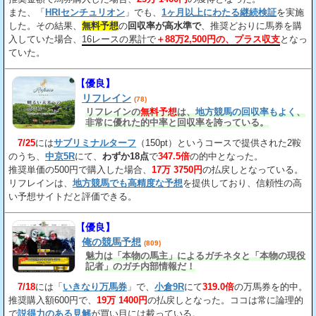
また、「
HRIセンチュリオン
」でも、
1ヶ月以上にわたる継続検証
を実施
【無料予想検証結果】
みどりの的中らんど
した。その結果、
無料予想
の
回収率が高水準で
、推奨どおりに馬券を購
入していた場合、
16レースの累計で
＋88万2,500円の、プラス収支
となっ
【無料予想検証結果】
競馬クイーン
ていた。
【抜き打ち検証】
リスタート
【優良】
【最新・競馬サイト】
ラクショープラス（ラクショーPLUS）
リフレイン
(78)
リフレインの
無料予想
は、
地方競馬の回収率もよく
、
【最新・競馬サイト】
裏モノ競馬
非常に優れた的中率と回収率を誇っている。
【最新・競馬サイト】
競馬ジャックポット（Jackpot）
7/25
には
サブリミナルターフ
（150pt）というコースで提供された2鞍
のうち、
中京5R
にて、
わずか18点
で
347.5倍
の的中となった。
【無料予想検証結果】
本命
推奨単価の500円で購入した場合、
17万 3750円
の払戻しとなっている。
リフレインは、
地方競馬でも高精度な予想
を提供しており、信頼性の高
【抜き打ち検証】
縁
い予想サイトだと評価できる。
【競馬ブログ】
フォーエバーヤング年度代表馬選出が示した、日本競馬
【優良】
の現在地
俺の競馬予想
(809)
【抜き打ち検証】
競馬2.0
魅力は「本物の馬主」によるガチネタと「本物の現役
記者」のガチ内部情報だ！
【無料予想検証結果】
縁
7/18
には「
いきなり万馬券
」で、
小倉9R
にて
319.0倍
の万馬券を的中。
推奨購入額600円で、
19万 1400円
の払戻しとなった。ココは常に論理的
【無料予想検証結果】
カチウマの定理
で
説得力のある見解
が買い目には載っている。