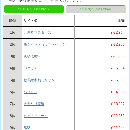
【無料予想検証結果】
サラコレ
1日1Rあたりの平均収支
1日1Rあたりの平均賭金
【最新・競馬サイト】
マンバケンプラス
順位
サイト名
金額
【抜き打ち検証】
ディギン競馬
1位
万馬券マスターズ
¥-22,964
【最新・競馬サイト】
競馬タイム
2位
馬クイック（ウマクイック）
¥-22,950
【抜き打ち検証】
テキカク
3位
騏驎(麒麟)
¥-21,830
【最新・競馬サイト】
スーパーマンバケン
【抜き打ち検証】
ディギン競馬
4位
バクガチ
¥-15,164
【最新・競馬サイト】
リスタート
5位
競馬総本舗ミリオン
¥-15,000
【無料予想検証結果】
ニジュウマル
6位
バビロン
¥-14,933
【抜き打ち検証】
ニジュウマル
7位
大当たり競馬
¥-13,337
【競馬ブログ】
『ザ・ロイヤルファミリー』JRAの全面協力で描かれる
テレビドラマとは？
8位
ヒットザマーク
¥-12,585
【抜き打ち検証】
本命
9位
R32
¥-12,544