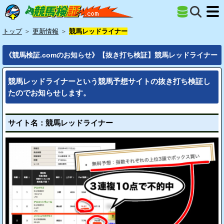
トップ
＞
更新情報
＞
競馬レッドライナー
《競馬検証.comのお知らせ》【抜き打ち検証】競馬レッドライナー
競馬レッドライナーという競馬予想サイトの抜き打ち検証し
たのでお知らせします。
サイト名：競馬レッドライナー