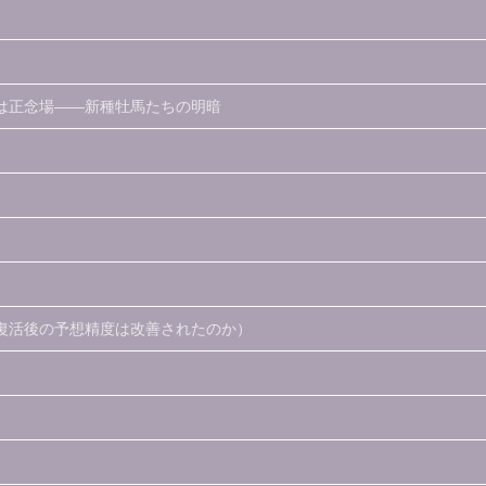
イショウタバルと“15分間のドラマ”
は正念場――新種牡馬たちの明暗
復活後の予想精度は改善されたのか）
っていた）