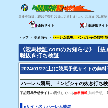
最終更新日：2026年08月08日に更新しました。現在までに確認
優良サイト
低評価サイ
トップ
＞
更新情報
＞
ハーレム競馬、ドンピシャの無料情
《競馬検証.comのお知らせ》【
報抜き打ち検証
2024/01/27(土)に競馬予想サイ
ハーレム競馬、ドンピシャの抜き打ち検
下記
競馬予想サイト
の提供している
無料情報
(無料予想)
に
●サイト名：
ハーレム競馬