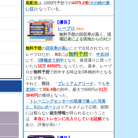
高配当
は､1000円予想での
6479.2倍
(
その時の買
い目
)となっている。
【優良】
レープロ
(362)
無料予想の回収率が高く、現
場記者による現地からのX(ツ
イッター)が面白い。
無料予想
の
回収率が高い
ことで注目されていた
無料予想
レープロだが、
8/2
には
で、
中京1R
にて、
3券種全て的中
となり、推奨通りに買って
いたら
10万 8450円
になっていた。基本、レープ
ロが
無料予想
で的中する時は全3券種的中となる
ことが多い。
それと、
同日
、「
プレミアムアリーナ
」でも
中
京5R
にて
356.4倍
の的中。最大で600円が
21万
3840円
の獲得となった。
…
トレーニングセンターの現場で撮った写真
と、Xのレポート
はリアルタイムで公開。新聞
には載らない
超生情報
が得られるということ
は、
本当にトレセンに出入りしている証拠
でも
あり、評価が高い！