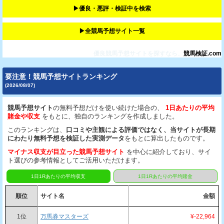
▶︎優良・悪評・検証中を検索
【抜き打ち検証】
うまピカ
▶︎全競馬予想サイト一覧
【最新・競馬サイト】
縁
【無料予想検証結果】
競馬タイム
優良競馬予想サイトを探すなら、
競馬検証.com
【抜き打ち検証】
競馬タイム
要注意！競馬予想サイトランキング
(2026/08/07)
【競馬ブログ】
海外ダートを制したフォーエバーヤングとこれからの歩
み
競馬予想サイト
の無料予想だけを使い続けた場合の、
1日あたりの平均
【最新・競馬サイト】
キリフダ
賭金や収支
をもとに、独自のランキングを作成しました。
このランキングは、
口コミや主観による評価ではなく、当サイトが長期
【抜き打ち検証】
R32
にわたり無料予想を検証した実測データ
をもとに算出したものです。
【無料予想検証結果】
競馬2.0
マイナス収支が目立った競馬予想サイト
を中心に紹介しており、サイ
ト選びの参考情報としてご活用いただけます。
【無料予想検証結果】
サラコレ
1日1Rあたりの平均収支
1日1Rあたりの平均賭金
【最新・競馬サイト】
マンバケンプラス
順位
サイト名
金額
【抜き打ち検証】
ディギン競馬
1位
万馬券マスターズ
¥-22,964
【最新・競馬サイト】
競馬タイム