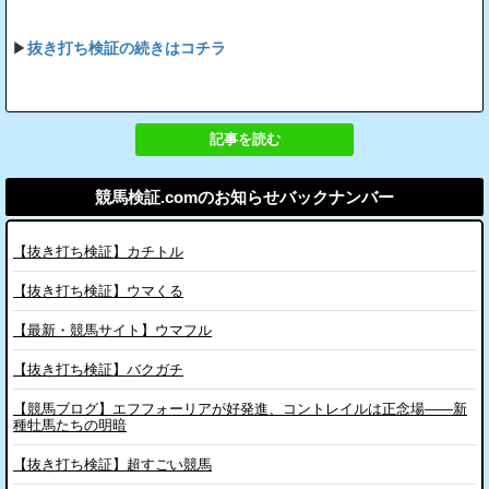
▶︎
抜き打ち検証の続きはコチラ
記事を読む
競馬検証.comのお知らせバックナンバー
【抜き打ち検証】
カチトル
【抜き打ち検証】
ウマくる
【最新・競馬サイト】
ウマフル
【抜き打ち検証】
バクガチ
【競馬ブログ】
エフフォーリアが好発進、コントレイルは正念場――新
種牡馬たちの明暗
【抜き打ち検証】
超すごい競馬