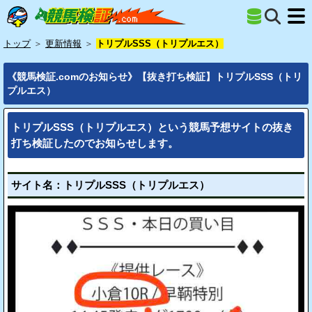
トップ
＞
更新情報
＞
トリプルSSS（トリプルエス）
《競馬検証.comのお知らせ》【抜き打ち検証】トリプルSSS（トリ
プルエス）
トリプルSSS（トリプルエス）という競馬予想サイトの抜き
打ち検証したのでお知らせします。
サイト名：トリプルSSS（トリプルエス）