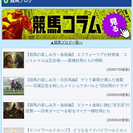
競馬ブログ
【抜き打ち検証】
競馬ジャンボ
【競馬ブログ】
日本馬の凱旋門賞挑戦2025｜欧州ステップレースを制し
た3頭の可能性
【最新・競馬サイト】
サラコレ
▲競馬ブログ一覧へ
【無料予想検証結果】
うまピカ
【競馬の楽しみ方～血統編】 エフフォーリアが好発進、コ
【抜き打ち検証】
バツグン
ントレイルは正念場――新種牡馬たちの明暗
【抜き打ち検証】
うまピカ
(2026/7/16更新)
【最新・競馬サイト】
ニジュウマル
【競馬の楽しみ方～注目馬編】 ゲリラ豪雨が運んだ連覇
――宝塚記念を制したメイショウタバルと“15分間のドラマ”
【最新・競馬サイト】
R32
(2026/6/18更新)
【記事更新】
競馬リベンジャーズ（グループサイトを新たに発見）
【競馬の楽しみ方～血統編】 エリート血統に挑む“非主流”の
【抜き打ち検証】
スゴ腕
逆襲――日本ダービーを彩るマイナー種牡馬たち
(2026/5/20更新)
【最新・競馬サイト】
競馬リベンジャーズ
【ドバイワールドカップ】 どうなる？ドバイワールドカッ
【最新・競馬サイト】
本命