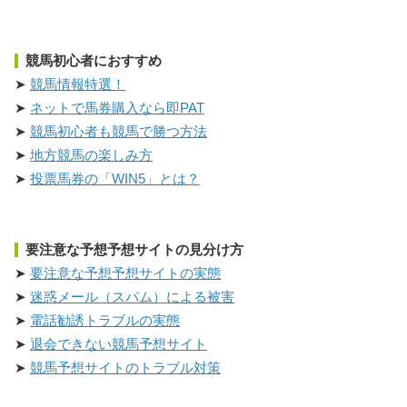
【無料予想検証結果】
逆転の週末
競馬初心者におすすめ
【無料予想検証結果】
バツグン
競馬情報特選！
【記事更新】
逆転の週末（逆転の週末の「フィクション宣言」を徹底検
証）
ネットで馬券購入なら即PAT
競馬初心者も競馬で勝つ方法
【抜き打ち検証】
ONE
地方競馬の楽しみ方
【抜き打ち検証】
バツグン
投票馬券の「WIN5」とは？
【無料予想検証結果】
ツカメル
【最新・競馬サイト】
バツグン
要注意な予想予想サイトの見分け方
【抜き打ち検証】
ウマ１グランプリ
要注意な予想予想サイトの実態
迷惑メール（スパム）による被害
【無料予想検証結果】
社長KEIBA（社長競馬）
電話勧誘トラブルの実態
【最新・競馬サイト】
天才！穴馬党
退会できない競馬予想サイト
競馬予想サイトのトラブル対策
【記事更新】
ツカメル（カチケンと同じ振込先だった）
【抜き打ち検証】
うまこみゅ