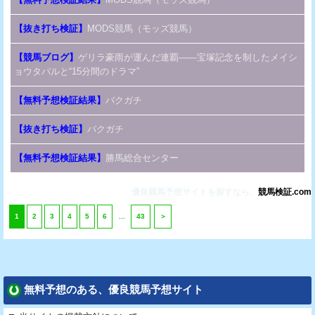
【競馬ブログ】
エリート血統に挑む“非主流”の逆襲――日本ダービーを彩
【抜き打ち検証】
MODS競馬（モッズ競馬）
るマイナー種牡馬たち
【抜き打ち検証】
カチトル
【競馬ブログ】
ゲリラ豪雨が運んだ連覇――宝塚記念を制したメイシ
ョウタバルと“15分間のドラマ”
【最新・競馬サイト】
カチトル
【無料予想検証結果】
バクガチ
【最新・競馬サイト】
MODS競馬（モッズ競馬）
【抜き打ち検証】
バクガチ
【抜き打ち検証】
サキガケ
【抜き打ち検証】
超すごい競馬
【無料予想検証結果】
勝馬総合センター
【抜き打ち検証】
裏モノ競馬
優良競馬予想サイトを探すなら、
競馬検証.com
【抜き打ち検証】
競馬2.0
1
2
3
4
5
6
...
43
＞
【記事更新】
すごい競馬の再検証｜2013年当時の検証と現在の動向を整
理
【抜き打ち検証】
競馬レッドライナー
無料予想のある、優良競馬予想サイト
【最新・競馬サイト】
超すごい競馬