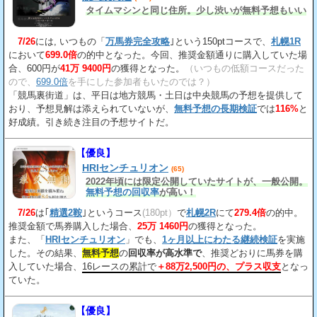
【競馬ブログ】
名手ふたり、次の舞台へ――和田竜二と藤岡佑介、騎手
タイムマシンと同じ住所。少し渋いが無料予想もいい
人生の区切り
【最新・競馬サイト】
モギトル
7/26
には, いつもの「
万馬券完全攻略
｣という150ptコースで、
札幌1R
において
699.0倍
の的中となった。今回、推奨金額通りに購入していた場
【最新・競馬サイト】
競馬レッドライナー
合、600円が
41万 9400円
の獲得となった。
（いつもの低額コースだった
ので、
699.0倍
を手にした参加者もいたのでは？）
【抜き打ち検証】
競馬クイーン
「競馬裏街道」は、平日は地方競馬・土日は中央競馬の予想を提供して
おり、予想見解は添えられていないが、
無料予想の長期検証
では
116%
と
【無料予想検証結果】
ウマドラ
好成績。引き続き注目の予想サイトだ。
【抜き打ち検証】
縁
【優良】
【最新・競馬サイト】
トリプルS
HRIセンチュリオン
(65)
2022年頃には限定公開していたサイトが、一般公開。
【抜き打ち検証】
カチウマの定理
無料予想の回収率
が高い！
7/26
は｢
精選2鞍
｣というコース
(180pt）
で
札幌2R
にて
279.4倍
の的中。
【抜き打ち検証】
本命
推奨金額で馬券購入した場合、
25万 1460円
の獲得となった。
また、「
HRIセンチュリオン
」でも、
1ヶ月以上にわたる継続検証
を実施
【無料予想検証結果】
みどりの的中らんど
した。その結果、
無料予想
の
回収率が高水準で
、推奨どおりに馬券を購
入していた場合、
16レースの累計で
＋88万2,500円の、プラス収支
となっ
【無料予想検証結果】
競馬クイーン
ていた。
【抜き打ち検証】
リスタート
【優良】