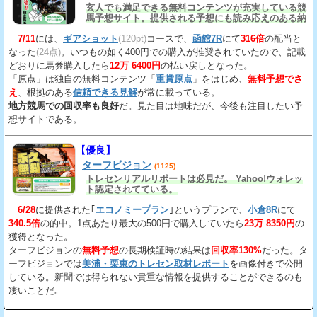
【抜き打ち検証】
新しい競馬情報のカタチ
玄人でも満足できる無料コンテンツが充実している競
馬予想サイト。提供される予想にも読み応えのある納
【競馬ブログ】
出走意思なき登録が生んだ混乱――出走しない登録が奪
得の見解
が載っている。
ったもの
7/11
には、
ギアショット
(120pt)
コースで、
函館7R
にて
316倍
の配当と
なった
(24点)
。いつもの如く400円での購入が推奨されていたので、記載
【無料予想検証結果】
うま遊勝
どおりに馬券購入したら
12万 6400円
の払い戻しとなった。
「原点」は独自の無料コンテンツ「
重賞原点
」をはじめ、
無料予想でさ
【無料予想検証結果】
キリフダ
え
、根拠のある
信頼できる見解
が常に載っている。
地方競馬での回収率も良好
だ。見た目は地味だが、今後も注目したい予
【記事更新】
みどりの的中らんど
想サイトである。
【抜き打ち検証】
ニジュウマル
【優良】
【最新・競馬サイト】
カチウマの定理
ターフビジョン
(1125)
トレセンリアルリポートは必見だ。 Yahoo!ウォレッ
【最新・競馬サイト】
うま遊勝
ト認定されてている。
6/28
に提供された｢
エコノミープラン
｣というプランで、
小倉8R
にて
【抜き打ち検証】
リスタート
340.5倍
の的中。1点あたり最大の500円で購入していたら
23万 8350円
の
獲得となった。
【最新・競馬サイト】
新しい競馬のカタチ
ターフビジョンの
無料予想
の長期検証時の結果は
回収率130%
だった。タ
ーフビジョンでは
美浦・栗東のトレセン取材レポート
を画像付きで公開
【最新・競馬サイト】
OMAKASE
している。新聞では得られない貴重な情報を提供することができるのも
凄いことだ｡
【無料予想検証結果】
リスタート
【最新・競馬サイト】
ウマドラ