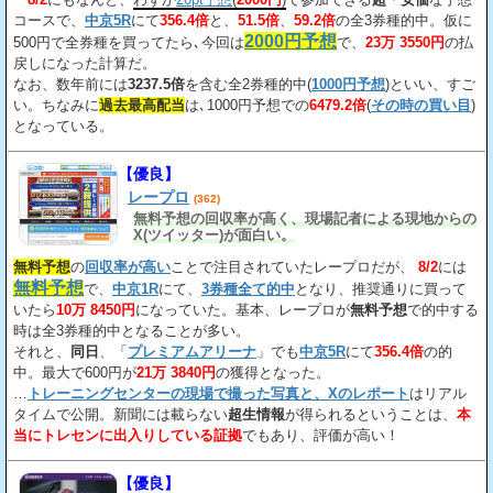
コースで、
中京5R
にて
356.4倍
と、
51.5倍
、
59.2倍
の全3券種的中。仮に
【無料予想検証結果】
裏モノ競馬
2000円予想
500円で全券種を買ってたら､今回は
で、
23万 3550円
の払
【抜き打ち検証】
裏モノ競馬
戻しになった計算だ。
なお、数年前には
3237.5倍
を含む全2券種的中(
1000円予想
)といい、すご
【抜き打ち検証】
トリプルSSS（トリプルエス）
い。ちなみに
過去最高配当
は､1000円予想での
6479.2倍
(
その時の買い目
)
となっている。
【無料予想検証結果】
うまジェネ
【優良】
【抜き打ち検証】
競馬レッドライナー
レープロ
(362)
無料予想の回収率が高く、現場記者による現地からの
【無料予想検証結果】
ラクショープラス
X(ツイッター)が面白い。
【記事更新】
ラクショープラスの振込先口座名義が「オリオン」から
無料予想
の
回収率が高い
ことで注目されていたレープロだが、
8/2
には
「テリアミント」に変更
無料予想
で、
中京1R
にて、
3券種全て的中
となり、推奨通りに買って
いたら
10万 8450円
になっていた。基本、レープロが
無料予想
で的中する
【抜き打ち検証】
トリプルSSS（トリプルエス）
時は全3券種的中となることが多い。
それと、
同日
、「
プレミアムアリーナ
」でも
中京5R
にて
356.4倍
の的
【最新・競馬サイト】
うまジェネ
中。最大で600円が
21万 3840円
の獲得となった。
…
トレーニングセンターの現場で撮った写真と、Xのレポート
はリアル
【無料予想検証結果】
トリプルSSS（トリプルエス）
タイムで公開。新聞には載らない
超生情報
が得られるということは、
本
【無料予想検証結果】
OMAKASE
当にトレセンに出入りしている証拠
でもあり、評価が高い！
【抜き打ち検証】
ウマドラ
【優良】