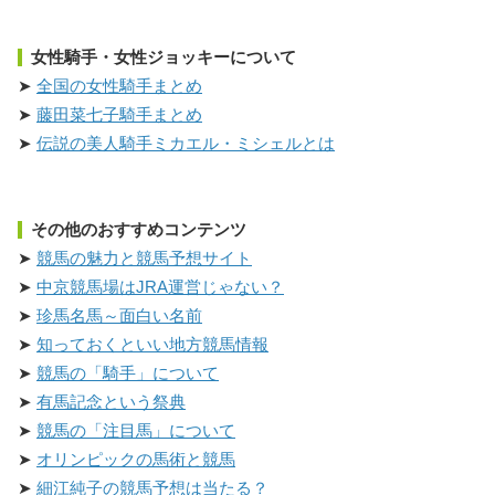
【抜き打ち検証】
うまこみゅ
【最新・競馬サイト】
クラフトマンズ
女性騎手・女性ジョッキーについて
全国の女性騎手まとめ
【競馬ブログ】
コントレイル産駒ついに始動！2歳戦で注目すべき馬体・
気性・仕上がりの傾向とは
藤田菜七子騎手まとめ
伝説の美人騎手ミカエル・ミシェルとは
【記事更新】
逆転の週末（不自然な検証時期と公開タイミングに注意）
【抜き打ち検証】
スター競馬
【最新・競馬サイト】
ツカメル
その他のおすすめコンテンツ
競馬の魅力と競馬予想サイト
【無料予想検証結果】
えーあいNEO
中京競馬場はJRA運営じゃない？
【抜き打ち検証】
スター競馬
珍馬名馬～面白い名前
知っておくといい地方競馬情報
【競馬ブログ】
最年少GⅠ記録に挑む吉村誠之助騎手
競馬の「騎手」について
【無料予想検証結果】
最上式勝馬投票券
有馬記念という祭典
【抜き打ち検証】
競馬サンシャイン
競馬の「注目馬」について
オリンピックの馬術と競馬
【最新・競馬サイト】
逆転の週末
細江純子の競馬予想は当たる？