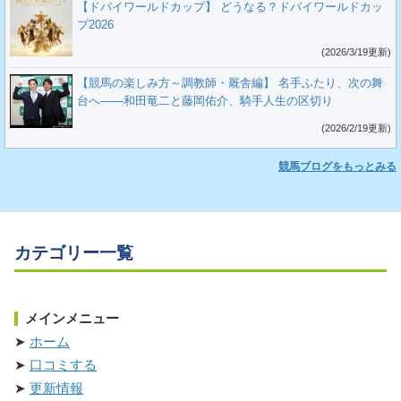
【ドバイワールドカップ】 どうなる？ドバイワールドカッ
【最新・競馬サイト】
本命
プ2026
【抜き打ち検証】
テキカク
(2026/3/19更新)
【抜き打ち検証】
ラクショー
【競馬の楽しみ方～調教師・厩舎編】 名手ふたり、次の舞
台へ――和田竜二と藤岡佑介、騎手人生の区切り
【最新・競馬サイト】
ディギン競馬(diggin keiba)
(2026/2/19更新)
【抜き打ち検証】
穴馬党
競馬ブログをもっとみる
【最新・競馬サイト】
うまピカ
【競馬ブログ】
猛暑が直撃する夏競馬と環境整備の課題
【抜き打ち検証】
バツグン
カテゴリー一覧
【無料予想検証結果】
スゴ腕
【抜き打ち検証】
スゴ腕
メインメニュー
【抜き打ち検証】
テキカク
ホーム
口コミする
【抜き打ち検証】
最上式勝馬投票券
更新情報
【無料予想検証結果】
穴馬党