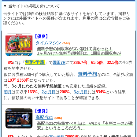
▼ 当サイトの掲載方針について
【記事更新】
サキガケの口コミは実態と一致するのか？会員数との乖離
を検証
当サイトでは独自の検証結果に基づきサイトを紹介しています。掲載リ
ンクには外部サイトへの遷移が含まれます。利用の際は公式情報をご確
【無料予想検証結果】
競馬レッドライナー
認ください。
【抜き打ち検証】
キリフダ
【優良】
タイムマシン
(244)
【最新・競馬サイト】
サキガケ
無料予想の回収率がズバ抜けて高かった！
3ヶ月かけた無料予想検証は、1回目の回収率が
【無料予想検証結果】
モギトル
163%、2回目が206%、3回目が534%だ。
無料予想
8/5
には「
」で
園田7R
にて
286.7倍
、
65.5倍
、
32.5倍
の全3券
【最新・競馬サイト】
ウマキン
種を的中させた。
無料予想
仮に各券種500円ずつ購入していた場合、
なのに、合計払戻額
【抜き打ち検証】
ラクショープラス
は
19万 2350円
になっていた。
尚、
3ヶ月にわたる無料予想検証
でも安定した成績を記録。
【最新・競馬サイト】
勝馬サプライズウルトラ（ULTRA）
初月
は回収率
163%
、
2ヶ月目
は
206%
、
3ヶ月目
には
534%
という結果
に。信頼度の高い予想サイトであることが確認できる。
【無料予想検証結果】
スーパーマンバケン
【抜き打ち検証】
スーパーマンバケン
【優良】
高配当21
(695)
【抜き打ち検証】
縁
高配当21の特筆すべき点は、やはり「有料コースが激
安」というところだろう。
【競馬ブログ】
どうなる？ドバイワールドカップ2026
8/2
にもなんと、
わずか
20pt予想
(
2000円
)
で参加できる
超・安価
な予想