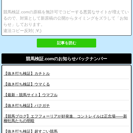
競馬検証.comの原稿を無許可でコピーする悪質なサイトが増えてい
るので、対策として新原稿の公開からタイミングをズラして「お知
らせ」しております。
違法コピー反対( ;∀;)
記事を読む
競馬検証.comのお知らせバックナンバー
【抜き打ち検証】
カチトル
【抜き打ち検証】
ウマくる
【最新・競馬サイト】
ウマフル
【抜き打ち検証】
バクガチ
【競馬ブログ】
エフフォーリアが好発進、コントレイルは正念場――新
種牡馬たちの明暗
【抜き打ち検証】
超すごい競馬