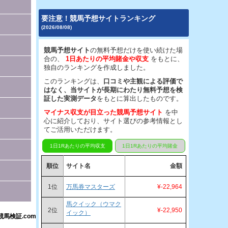
要注意！競馬予想サイトランキング
(2026/08/08)
競馬予想サイト
の無料予想だけを使い続けた場
合の、
1日あたりの平均賭金や収支
をもとに、
独自のランキングを作成しました。
このランキングは、
口コミや主観による評価で
はなく、当サイトが長期にわたり無料予想を検
証した実測データ
をもとに算出したものです。
マイナス収支が目立った競馬予想サイト
を中
心に紹介しており、サイト選びの参考情報とし
てご活用いただけます。
1日1Rあたりの平均収支
1日1Rあたりの平均賭金
順位
サイト名
金額
1位
万馬券マスターズ
¥-22,964
馬クイック（ウマク
2位
¥-22,950
イック）
競馬検証.com