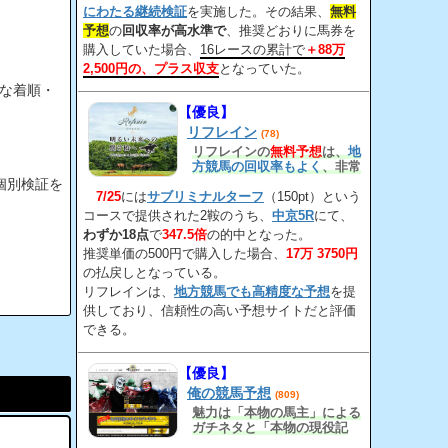
にわたる継続検証
を実施した。その結果、
無料
予想
の
回収率が高水準で
、推奨どおりに馬券を
購入していた場合、
16レースの累計で
＋88万
2,500円の、プラス収支
となっていた。
な着順・
【優良】
リフレイン
(78)
リフレインの
無料予想
は、
地
方競馬の回収率もよく
、非常
に優れた的中率と回収率を誇
個別検証を
7/25
には
サブリミナルターフ
っている。
（150pt）という
コースで提供された2鞍のうち、
中京5R
にて、
わずか18点
で
347.5倍
の的中となった。
推奨単価の500円で購入した場合、
17万 3750円
の払戻しとなっている。
リフレインは、
地方競馬でも高精度な予想
を提
供しており、信頼性の高い予想サイトだと評価
できる。
【優良】
俺の競馬予想
(809)
魅力は「本物の馬主」による
ガチネタと「本物の現役記
者」のガチ内部情報だ！