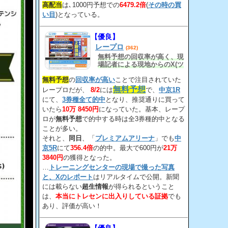
高配当
は､1000円予想での
6479.2倍
(
その時の買
い目
)となっている。
【優良】
レープロ
(362)
無料予想の回収率が高く、現
場記者による現地からのX(ツ
イッター)が面白い。
無料予想
の
回収率が高い
ことで注目されていた
無料予想
レープロだが、
8/2
には
で、
中京1R
にて、
3券種全て的中
となり、推奨通りに買って
いたら
10万 8450円
になっていた。基本、レープ
ロが
無料予想
で的中する時は全3券種的中となる
ことが多い。
それと、
同日
、「
プレミアムアリーナ
」でも
中
京5R
にて
356.4倍
の的中。最大で600円が
21万
3840円
の獲得となった。
…
トレーニングセンターの現場で撮った写真
と、Xのレポート
はリアルタイムで公開。新聞
には載らない
超生情報
が得られるということ
は、
本当にトレセンに出入りしている証拠
でも
あり、評価が高い！