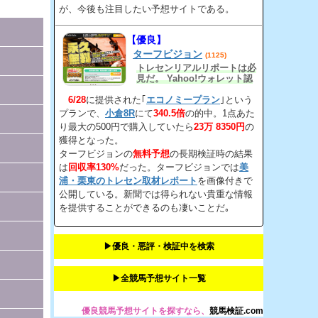
が、今後も注目したい予想サイトである。
【優良】
ターフビジョン
(1125)
トレセンリアルリポートは必
見だ。 Yahoo!ウォレット認
定されてている。
6/28
に提供された｢
エコノミープラン
｣という
プランで、
小倉8R
にて
340.5倍
の的中。1点あた
り最大の500円で購入していたら
23万 8350円
の
獲得となった。
ターフビジョンの
無料予想
の長期検証時の結果
は
回収率130%
だった。ターフビジョンでは
美
浦・栗東のトレセン取材レポート
を画像付きで
公開している。新聞では得られない貴重な情報
を提供することができるのも凄いことだ｡
▶︎優良・悪評・検証中を検索
▶︎全競馬予想サイト一覧
優良競馬予想サイトを探すなら、
競馬検証.com