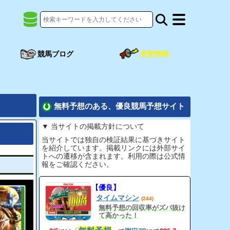
競馬ブログ
更新情報
無料予想のある、優良競馬予想サイト
▼ 当サイトの掲載方針について
当サイトでは独自の検証結果に基づきサイト
を紹介しています。掲載リンクには外部サイ
トへの遷移が含まれます。利用の際は公式情
報をご確認ください。
【優良】
タイムマシン
(244)
無料予想の回収率がズバ抜け
て高かった！
3ヶ月かけた無料予想検証