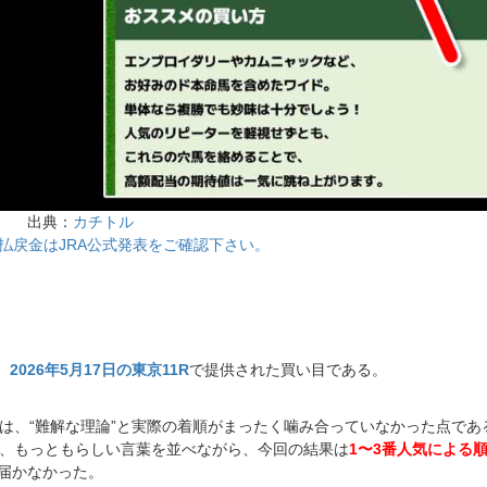
出典：
カチトル
払戻金はJRA公式発表をご確認下さい。
、
2026年5月17日の東京11R
で提供された買い目である。
は、“難解な理論”と実際の着順がまったく噛み合っていなかった点であ
、もっともらしい言葉を並べながら、今回の結果は
1〜3番人気による
届かなかった。