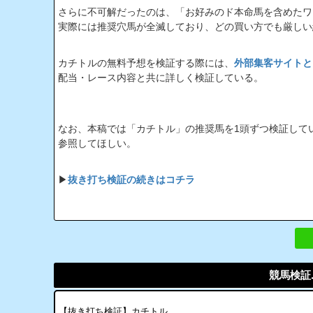
さらに不可解だったのは、「お好みのド本命馬を含めたワ
実際には推奨穴馬が全滅しており、どの買い方でも厳しい
カチトルの無料予想を検証する際には、
外部集客サイトと
配当・レース内容と共に詳しく検証している。
なお、本稿では「カチトル」の推奨馬を1頭ずつ検証して
参照してほしい。
▶︎
抜き打ち検証の続きはコチラ
競馬検証
【抜き打ち検証】
カチトル