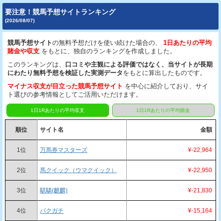
【抜き打ち検証】
競馬タイム
要注意！競馬予想サイトランキング
(2026/08/07)
【競馬ブログ】
海外ダートを制したフォーエバーヤングとこれからの歩
み
競馬予想サイト
の無料予想だけを使い続けた場合の、
1日あたりの平均
【最新・競馬サイト】
キリフダ
賭金や収支
をもとに、独自のランキングを作成しました。
このランキングは、
口コミや主観による評価ではなく、当サイトが長期
【抜き打ち検証】
R32
にわたり無料予想を検証した実測データ
をもとに算出したものです。
【無料予想検証結果】
競馬2.0
マイナス収支が目立った競馬予想サイト
を中心に紹介しており、サイ
ト選びの参考情報としてご活用いただけます。
【無料予想検証結果】
サラコレ
1日1Rあたりの平均収支
1日1Rあたりの平均賭金
【最新・競馬サイト】
マンバケンプラス
順位
サイト名
金額
【抜き打ち検証】
ディギン競馬
1位
万馬券マスターズ
¥-22,964
【最新・競馬サイト】
競馬タイム
2位
馬クイック（ウマクイック）
¥-22,950
【抜き打ち検証】
テキカク
3位
騏驎(麒麟)
¥-21,830
【最新・競馬サイト】
スーパーマンバケン
【抜き打ち検証】
ディギン競馬
4位
バクガチ
¥-15,164