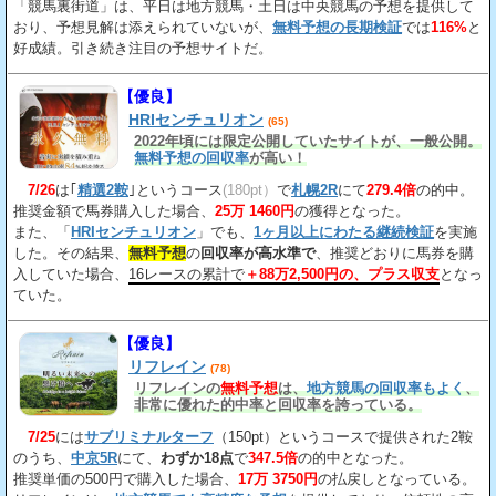
「競馬裏街道」は、平日は地方競馬・土日は中央競馬の予想を提供して
おり、予想見解は添えられていないが、
無料予想の長期検証
では
116%
と
【無料予想検証結果】
ウマドラ
好成績。引き続き注目の予想サイトだ。
【抜き打ち検証】
縁
【優良】
【最新・競馬サイト】
トリプルS
HRIセンチュリオン
(65)
2022年頃には限定公開していたサイトが、一般公開。
【抜き打ち検証】
カチウマの定理
無料予想の回収率
が高い！
7/26
は｢
精選2鞍
｣というコース
(180pt）
で
札幌2R
にて
279.4倍
の的中。
【抜き打ち検証】
本命
推奨金額で馬券購入した場合、
25万 1460円
の獲得となった。
また、「
HRIセンチュリオン
」でも、
1ヶ月以上にわたる継続検証
を実施
【無料予想検証結果】
みどりの的中らんど
した。その結果、
無料予想
の
回収率が高水準で
、推奨どおりに馬券を購
入していた場合、
16レースの累計で
＋88万2,500円の、プラス収支
となっ
【無料予想検証結果】
競馬クイーン
ていた。
【抜き打ち検証】
リスタート
【優良】
【最新・競馬サイト】
ラクショープラス（ラクショーPLUS）
リフレイン
(78)
リフレインの
無料予想
は、
地方競馬の回収率もよく
、
【最新・競馬サイト】
裏モノ競馬
非常に優れた的中率と回収率を誇っている。
【最新・競馬サイト】
競馬ジャックポット（Jackpot）
7/25
には
サブリミナルターフ
（150pt）というコースで提供された2鞍
のうち、
中京5R
にて、
わずか18点
で
347.5倍
の的中となった。
【無料予想検証結果】
本命
推奨単価の500円で購入した場合、
17万 3750円
の払戻しとなっている。