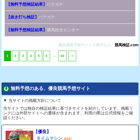
【無料予想検証結果】
バクガチ
【最新・競馬サイト】
MODS競馬（モッズ競馬）
【抜き打ち検証】
バクガチ
【抜き打ち検証】
サキガケ
【抜き打ち検証】
超すごい競馬
【無料予想検証結果】
勝馬総合センター
【抜き打ち検証】
裏モノ競馬
優良競馬予想サイトを探すなら、
競馬検証.com
【抜き打ち検証】
競馬2.0
1
2
3
4
5
6
...
43
＞
【記事更新】
すごい競馬の再検証｜2013年当時の検証と現在の動向を整
理
【抜き打ち検証】
競馬レッドライナー
無料予想のある、優良競馬予想サイト
【最新・競馬サイト】
超すごい競馬
▼ 当サイトの掲載方針について
【記事更新】
サキガケの口コミは実態と一致するのか？会員数との乖離
を検証
当サイトでは独自の検証結果に基づきサイトを紹介しています。掲載リ
ンクには外部サイトへの遷移が含まれます。利用の際は公式情報をご確
【無料予想検証結果】
競馬レッドライナー
認ください。
【抜き打ち検証】
キリフダ
【優良】
タイムマシン
(243)
【最新・競馬サイト】
サキガケ