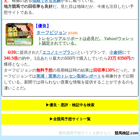
え
、根拠のある
信頼できる見解
が常に載っている。
地方競馬での回収率も良好
だ。見た目は地味だが、今後も注目したい予
【記事更新】
みどりの的中らんど
想サイトである。
【抜き打ち検証】
ニジュウマル
【優良】
【最新・競馬サイト】
カチウマの定理
ターフビジョン
(1125)
トレセンリアルリポートは必見だ。 Yahoo!ウォレッ
【最新・競馬サイト】
うま遊勝
ト認定されてている。
6/28
に提供された｢
エコノミープラン
｣というプランで、
小倉8R
にて
【抜き打ち検証】
リスタート
340.5倍
の的中。1点あたり最大の500円で購入していたら
23万 8350円
の
獲得となった。
【最新・競馬サイト】
新しい競馬のカタチ
ターフビジョンの
無料予想
の長期検証時の結果は
回収率130%
だった。タ
ーフビジョンでは
美浦・栗東のトレセン取材レポート
を画像付きで公開
【最新・競馬サイト】
OMAKASE
している。新聞では得られない貴重な情報を提供することができるのも
凄いことだ｡
【無料予想検証結果】
リスタート
【最新・競馬サイト】
ウマドラ
▶︎優良・悪評・検証中を検索
【抜き打ち検証】
うまピカ
▶︎全競馬予想サイト一覧
【最新・競馬サイト】
縁
【無料予想検証結果】
競馬タイム
優良競馬予想サイトを探すなら、
競馬検証.com