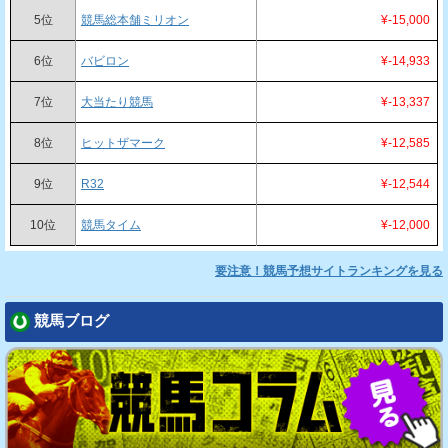
【最新・競馬サイト】
リスタート
5位
競馬総本舗ミリオン
¥-15,000
【無料予想検証結果】
ニジュウマル
6位
バビロン
¥-14,933
【抜き打ち検証】
ニジュウマル
7位
大当たり競馬
¥-13,337
【競馬ブログ】
『ザ・ロイヤルファミリー』JRAの全面協力で描かれる
テレビドラマとは？
8位
ヒットザマーク
¥-12,585
【抜き打ち検証】
本命
9位
R32
¥-12,544
【抜き打ち検証】
穴馬党
10位
競馬タイム
¥-12,000
【最新・競馬サイト】
競馬2.0
要注意！競馬予想サイトランキングを見る
【無料予想検証結果】
R32
【抜き打ち検証】
R32
競馬ブログ
【抜き打ち検証】
競馬ジャンボ
【競馬ブログ】
日本馬の凱旋門賞挑戦2025｜欧州ステップレースを制し
た3頭の可能性
【最新・競馬サイト】
サラコレ