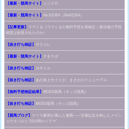
【抜き打ち検証】
競馬タイム
【最新・競馬サイト】
シンクロ
【最新・競馬サイト】
勝馬総合センター
【最新・競馬サイト】
Re:KEIBA（ReKEIBA）
【無料予想検証結果】
超すごい競馬
【記事更新】
ウマくる（ウマくるの無料予想を再検証｜復活後の予想
精度は改善されたのか）
【記事更新】
カチトル（カチトルの無料予想は提供内容が変わってい
た）
【抜き打ち検証】
サラコレ
【最新・競馬サイト】
うまトリ
【最新・競馬サイト】
テキラボ
【抜き打ち検証】
ラクショープラス
【抜き打ち検証】
カチトル
【抜き打ち検証】
カチトル
【最新・競馬サイト】
バクガチ
【抜き打ち検証】
あの炎上サイトが、まさかのリニューアル
【抜き打ち検証】
モギトル
【無料予想検証結果】
MODS競馬（モッズ競馬）
【競馬ブログ】
エリート血統に挑む“非主流”の逆襲――日本ダービーを彩
【抜き打ち検証】
MODS競馬（モッズ競馬）
るマイナー種牡馬たち
【抜き打ち検証】
カチトル
【競馬ブログ】
ゲリラ豪雨が運んだ連覇――宝塚記念を制したメイシ
ョウタバルと“15分間のドラマ”
【最新・競馬サイト】
カチトル