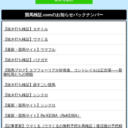
競馬検証.comのお知らせバックナンバー
【抜き打ち検証】
カチトル
【抜き打ち検証】
ウマくる
【最新・競馬サイト】
ウマフル
【抜き打ち検証】
バクガチ
【競馬ブログ】
エフフォーリアが好発進、コントレイルは正念場――新
種牡馬たちの明暗
【抜き打ち検証】
超すごい競馬
【抜き打ち検証】
シンクロ
【最新・競馬サイト】
シンクロ
【最新・競馬サイト】
Re:KEIBA（ReKEIBA）
【記事更新】
ウマくる（ウマくるの無料予想を再検証｜復活後の予想精