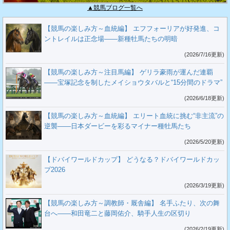
▲競馬ブログ一覧へ
【無料予想検証結果】
うまピカ
【競馬の楽しみ方～血統編】 エフフォーリアが好発進、コ
【抜き打ち検証】
バツグン
ントレイルは正念場――新種牡馬たちの明暗
【抜き打ち検証】
うまピカ
(2026/7/16更新)
【最新・競馬サイト】
ニジュウマル
【競馬の楽しみ方～注目馬編】 ゲリラ豪雨が運んだ連覇
――宝塚記念を制したメイショウタバルと“15分間のドラマ”
【最新・競馬サイト】
R32
(2026/6/18更新)
【記事更新】
競馬リベンジャーズ（グループサイトを新たに発見）
【競馬の楽しみ方～血統編】 エリート血統に挑む“非主流”の
【抜き打ち検証】
スゴ腕
逆襲――日本ダービーを彩るマイナー種牡馬たち
(2026/5/20更新)
【最新・競馬サイト】
競馬リベンジャーズ
【ドバイワールドカップ】 どうなる？ドバイワールドカッ
【最新・競馬サイト】
本命
プ2026
【抜き打ち検証】
テキカク
(2026/3/19更新)
【抜き打ち検証】
ラクショー
【競馬の楽しみ方～調教師・厩舎編】 名手ふたり、次の舞
台へ――和田竜二と藤岡佑介、騎手人生の区切り
【最新・競馬サイト】
ディギン競馬(diggin keiba)
(2026/2/19更新)