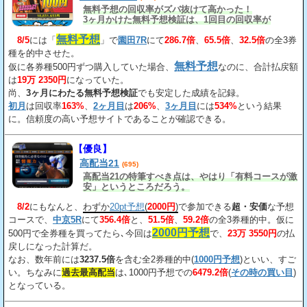
無料予想の回収率がズバ抜けて高かった！
3ヶ月かけた無料予想検証は、1回目の回収率が
【無料予想検証結果】
モギトル
163%、2回目が206%、3回目が534%だ。
無料予想
8/5
には「
」で
園田7R
にて
286.7倍
、
65.5倍
、
32.5倍
の全3券
【最新・競馬サイト】
ウマキン
種を的中させた。
無料予想
仮に各券種500円ずつ購入していた場合、
なのに、合計払戻額
【抜き打ち検証】
ラクショープラス
は
19万 2350円
になっていた。
尚、
3ヶ月にわたる無料予想検証
でも安定した成績を記録。
【最新・競馬サイト】
勝馬サプライズウルトラ（ULTRA）
初月
は回収率
163%
、
2ヶ月目
は
206%
、
3ヶ月目
には
534%
という結果
に。信頼度の高い予想サイトであることが確認できる。
【無料予想検証結果】
スーパーマンバケン
【抜き打ち検証】
スーパーマンバケン
【優良】
高配当21
(695)
【抜き打ち検証】
縁
高配当21の特筆すべき点は、やはり「有料コースが激
安」というところだろう。
【競馬ブログ】
どうなる？ドバイワールドカップ2026
8/2
にもなんと、
わずか
20pt予想
(
2000円
)
で参加できる
超・安価
な予想
コースで、
中京5R
にて
356.4倍
と、
51.5倍
、
59.2倍
の全3券種的中。仮に
【無料予想検証結果】
裏モノ競馬
2000円予想
500円で全券種を買ってたら､今回は
で、
23万 3550円
の払
【抜き打ち検証】
裏モノ競馬
戻しになった計算だ。
なお、数年前には
3237.5倍
を含む全2券種的中(
1000円予想
)といい、すご
【抜き打ち検証】
トリプルSSS（トリプルエス）
い。ちなみに
過去最高配当
は､1000円予想での
6479.2倍
(
その時の買い目
)
となっている。
【無料予想検証結果】
うまジェネ